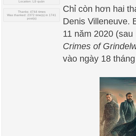
Location: Lữ quán
Chỉ còn hơn hai t
Thanks: 4744 times
Was thanked: 2372 time(s) in 1741
Denis Villeneuve.
post(s)
11 năm 2020 (sau
Crimes of Grindel
vào ngày 18 tháng