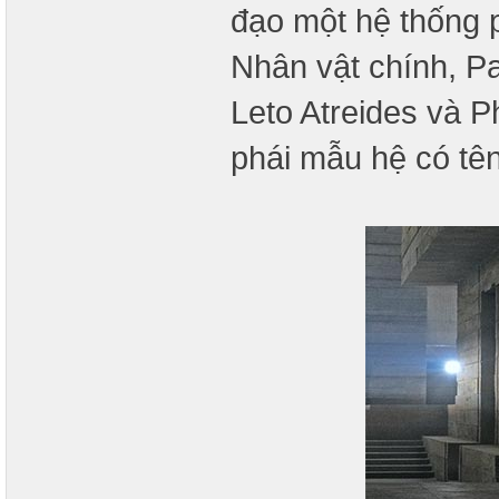
đạo một hệ thống p
Nhân vật chính, Pa
Leto Atreides và P
phái mẫu hệ có tê