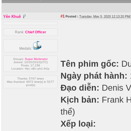
#1
Yên Khuê
Posted :
Tuesday, May 5, 2020 12:13:20 PM
Rank:
Chief Officer
Medals:
Groups:
Super Moderator
Tên phim gốc:
Du
Joined: 10/20/2010(UTC)
Posts: 17,158
Location: Học viện phù thủy
Ngày phát hành:
Thanks: 5707 times
Was thanked: 6972 time(s) in 5277
Đạo diễn:
Denis V
post(s)
Kịch bản:
Frank He
thể)
Xếp loại: