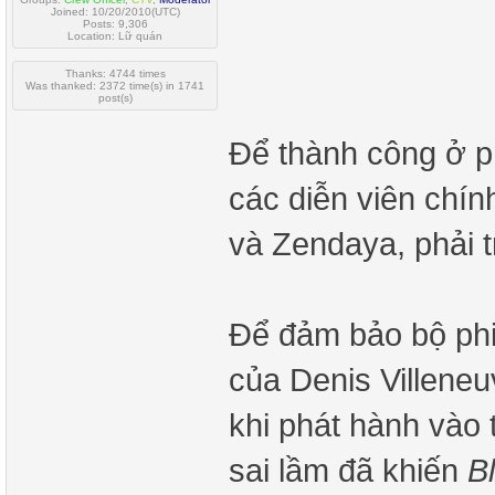
Joined: 10/20/2010(UTC)
Posts: 9,306
Location: Lữ quán
Thanks: 4744 times
Was thanked: 2372 time(s) in 1741
post(s)
Để thành công ở 
các diễn viên chí
và Zendaya, phải 
Để đảm bảo bộ ph
của Denis Villeneu
khi phát hành vào
sai lầm đã khiến
B