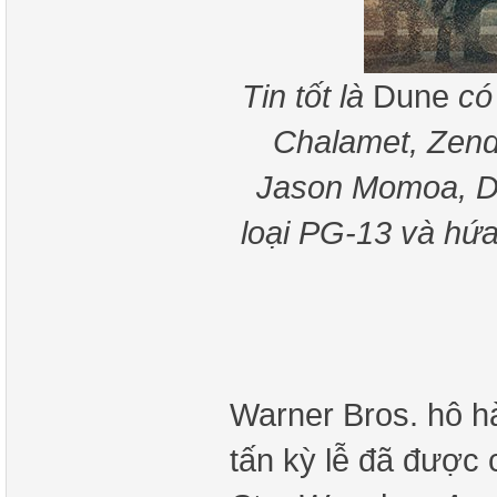
Tin tốt là
Dune
có 
Chalamet, Zend
Jason Momoa, Da
loại PG-13 và hứ
Warner Bros. hô hà
tấn kỳ lễ đã được 