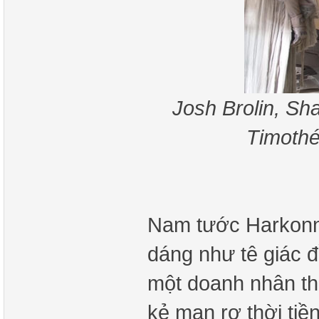
Josh Brolin, Sh
Timothé
Nam tước Harkonne
dáng như tê giác đ
một doanh nhân th
kẻ man rợ thời tiề