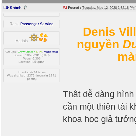
#3
Lữ Khách
Posted :
Tuesday, May 12, 2020 1:52:18 PM
Rank:
Passenger Service
Denis Vil
nguyền
D
Medals:
mà
Groups:
Crew Officer
,
CTV
,
Moderator
Joined: 10/20/2010(UTC)
Posts: 9,306
Location: Lữ quán
Thanks: 4744 times
Was thanked: 2372 time(s) in 1741
post(s)
Thật dễ dàng hình 
cần một thiên tài
khoa học giả tưởn