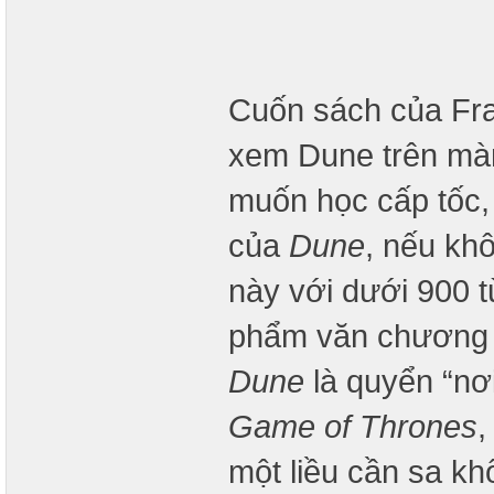
Cuốn sách của Fra
xem Dune trên mà
muốn học cấp tốc
của
Dune
, nếu khô
này với dưới 900 
phẩm văn chương k
Dune
là quyển “nơi
Game of Thrones
,
một liều cần sa khổ