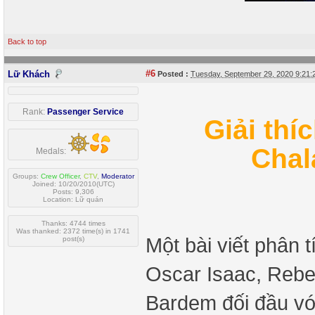
Back to top
#6
Lữ Khách
Posted :
Tuesday, September 29, 2020 9:21
Rank:
Passenger Service
Giải thíc
Chal
Medals:
Groups:
Crew Officer
,
CTV
,
Moderator
Joined: 10/20/2010(UTC)
Posts: 9,306
Location: Lữ quán
Thanks: 4744 times
Was thanked: 2372 time(s) in 1741
Một bài viết phân t
post(s)
Oscar Isaac, Rebe
Bardem đối đầu v