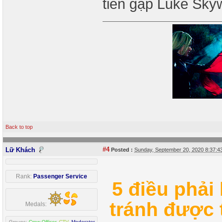
tiên gặp Luke Sky
Back to top
#4
Lữ Khách
Posted :
Sunday, September 20, 2020 8:37:
Rank:
Passenger Service
5 điều phải
tránh được 
Medals:
Groups:
Crew Officer
,
CTV
,
Moderator