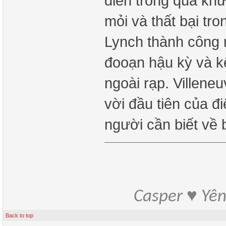
diễn trong quá khứ
mỏi và thất bại tr
Lynch thành công n
đooạn hậu kỳ và k
ngoài rạp. Villene
vời đầu tiên của đ
người cần biết về 
Casper ♥ Yê
Back to top