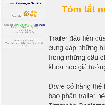
Rank:
Passenger Service
Tóm tắt 
Medals:
Groups:
Crew Officer
,
CTV
,
Moderator
Joined: 10/20/2010(UTC)
Posts: 9,306
Location: Lữ quán
Trailer đầu tiên c
Thanks: 4744 times
Was thanked: 2372 time(s) in 1741
cung cấp những hì
post(s)
trong những câu c
khoa học giả tưởng
Dune
có hàng thế 
bao phần trailer h