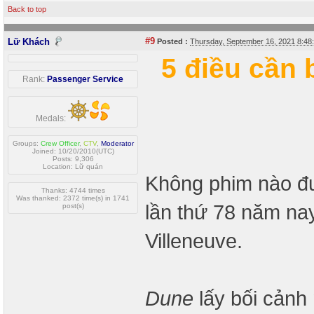
Back to top
#9
Lữ Khách
Posted :
Thursday, September 16, 2021 8:4
5 điều cần 
Rank:
Passenger Service
Medals:
Groups:
Crew Officer
,
CTV
,
Moderator
Joined: 10/20/2010(UTC)
Posts: 9,306
Location: Lữ quán
Không phim nào đư
Thanks: 4744 times
Was thanked: 2372 time(s) in 1741
lần thứ 78 năm n
post(s)
Villeneuve.
Dune
lấy bối cảnh 