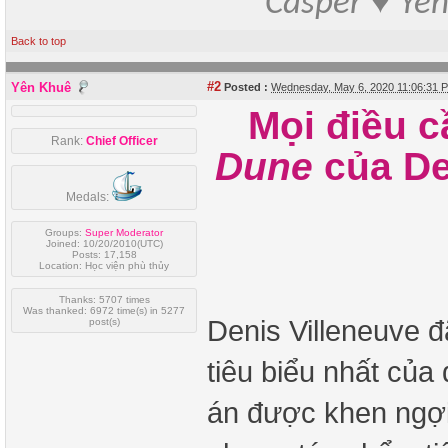
Casper ♥ Yê
Back to top
#2
Yên Khuê
Posted :
Wednesday, May 6, 2020 11:06:31
Mọi điều c
Rank:
Chief Officer
Dune
của De
Medals:
Groups:
Super Moderator
Joined: 10/20/2010(UTC)
Posts: 17,158
Location: Học viện phù thủy
Thanks: 5707 times
Was thanked: 6972 time(s) in 5277
Denis Villeneuve đ
post(s)
tiêu biểu nhất của
án được khen ngợi