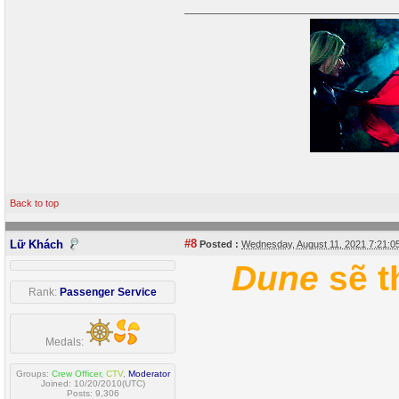
Back to top
#8
Lữ Khách
Posted :
Wednesday, August 11, 2021 7:21:
Dune
sẽ 
Rank:
Passenger Service
Medals:
Groups:
Crew Officer
,
CTV
,
Moderator
Joined: 10/20/2010(UTC)
Posts: 9,306