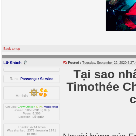
Back to top
#5
Lữ Khách
Posted :
Tuesday, September 22, 2020 8:27
Tại sao nh
Rank:
Passenger Service
Timothée Ch
c
Medals:
Groups:
Crew Officer
,
CTV
,
Moderator
Joined: 10/20/2010(UTC)
Posts: 9,306
Location: Lữ quán
Thanks: 4744 times
Was thanked: 2372 time(s) in 1741
post(s)