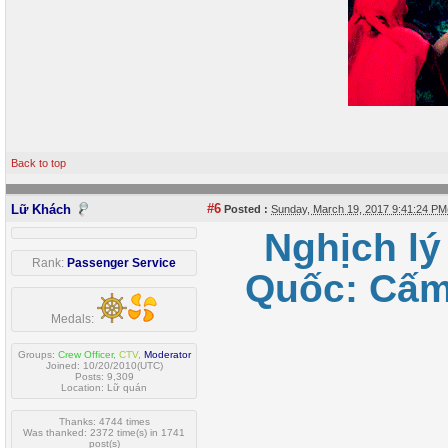
Back to top
#6
Lữ Khách
Posted :
Sunday, March 19, 2017 9:41:24 P
Nghịch lý
Rank:
Passenger Service
Quốc: Cấm 
Medals:
Groups:
Crew Officer
,
CTV
,
Moderator
Joined: 10/20/2010(UTC)
Posts: 9,309
Location: Lữ quán
Thanks: 4744 times
Was thanked: 2372 time(s) in 1741
post(s)