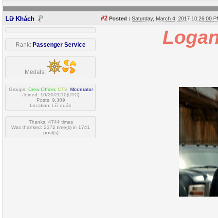
#2
Lữ Khách
Posted :
Saturday, March 4, 2017 10:26:00 
Loga
Rank:
Passenger Service
Medals:
Groups:
Crew Officer
,
CTV
,
Moderator
Joined: 10/20/2010(UTC)
Posts: 9,309
Location: Lữ quán
Thanks: 4744 times
Was thanked: 2372 time(s) in 1741
post(s)