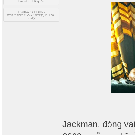
Location: Lữ quán
Thanks: 4744 times
Was thanked: 2372 time(s) in 1741
post(s)
Jackman, đóng vai