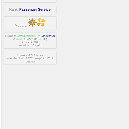
Rank:
Passenger Service
Medals:
Groups:
Crew Officer
,
CTV
,
Moderator
Joined: 10/20/2010(UTC)
Posts: 9,309
Location: Lữ quán
Thanks: 4744 times
Was thanked: 2372 time(s) in 1741
post(s)