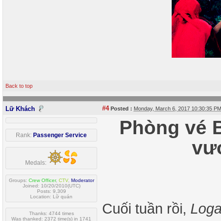
Back to top
#4
Lữ Khách
Posted :
Monday, March 6, 2017 10:30:35 P
Phòng vé B
Rank:
Passenger Service
vư
Medals:
Groups:
Crew Officer
,
CTV
,
Moderator
Joined: 10/20/2010(UTC)
Posts: 9,309
Location: Lữ quán
Cuối tuần rồi,
Log
Thanks: 4744 times
Was thanked: 2372 time(s) in 1741