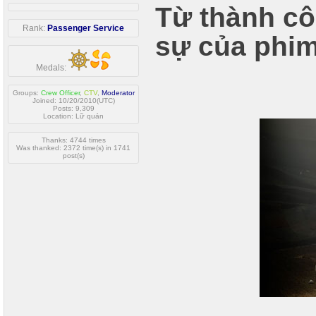
Từ thành c
Rank:
Passenger Service
sự của phim
Medals:
Groups:
Crew Officer
,
CTV
,
Moderator
Joined: 10/20/2010(UTC)
Posts: 9,309
Location: Lữ quán
Thanks: 4744 times
Was thanked: 2372 time(s) in 1741
post(s)