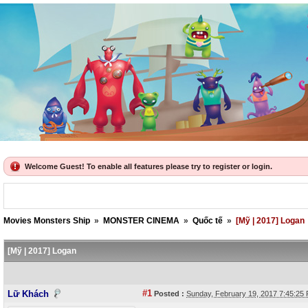
Welcome Guest! To enable all features please try to register or login.
Movies Monsters Ship
»
MONSTER CINEMA
»
Quốc tế
»
[Mỹ | 2017] Logan
[Mỹ | 2017] Logan
#1
Lữ Khách
Posted :
Sunday, February 19, 2017 7:45:2