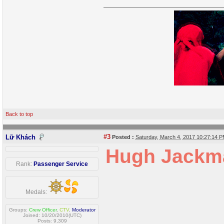
Back to top
#3
Lữ Khách
Posted :
Saturday, March 4, 2017 10:27:14 
Hugh Jackma
Rank:
Passenger Service
Medals:
Groups:
Crew Officer
,
CTV
,
Moderator
Joined: 10/20/2010(UTC)
Posts: 9,309