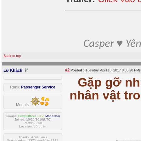
Casper ♥ Yê
Back to top
#2
Lữ Khách
Posted :
Tuesday, April 18, 2017 8:35:28 PM
Gặp gỡ nh
Rank:
Passenger Service
nhân vật tr
Medals:
Groups:
Crew Officer
,
CTV
,
Moderator
Joined: 10/20/2010(UTC)
Posts: 9,308
Location: Lữ quán
Thanks: 4744 times
Was thanked: 2372 time(s) in 1741