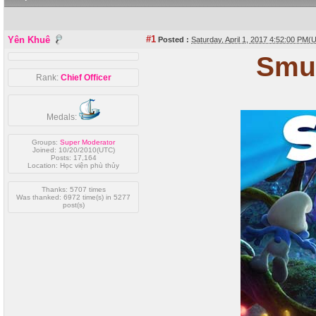
#1
Yên Khuê
Posted :
Saturday, April 1, 2017 4:52:00 PM(
Smur
Rank:
Chief Officer
Medals:
Groups:
Super Moderator
Joined: 10/20/2010(UTC)
Posts: 17,164
Location: Học viện phù thủy
Thanks: 5707 times
Was thanked: 6972 time(s) in 5277
post(s)