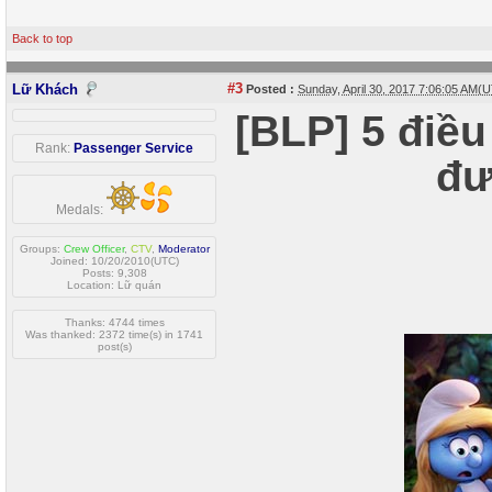
Back to top
#3
Lữ Khách
Posted :
Sunday, April 30, 2017 7:06:05 AM(
[BLP] 5 điề
Rank:
Passenger Service
đư
Medals:
Groups:
Crew Officer
,
CTV
,
Moderator
Joined: 10/20/2010(UTC)
Posts: 9,308
Location: Lữ quán
Thanks: 4744 times
Was thanked: 2372 time(s) in 1741
post(s)