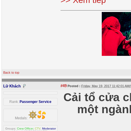
Back to top
#49
Lữ Khách
Posted :
Friday, May 19, 2017 11:42:01 AM
Cải tổ cửa 
Rank:
Passenger Service
một ngàn
Medals:
Groups:
Crew Officer
,
CTV
,
Moderator