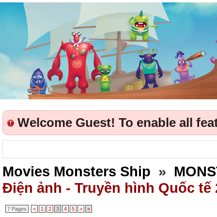
Welcome Guest! To enable all featu
Movies Monsters Ship
»
MONS
Điện ảnh - Truyền hình Quốc tế
7 Pages
<
1
2
3
4
5
>
»