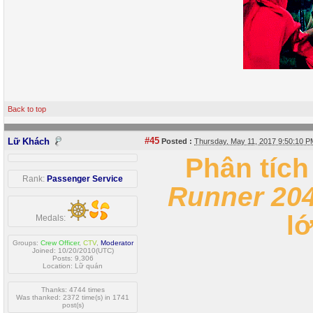
Back to top
#45
Lữ Khách
Posted :
Thursday, May 11, 2017 9:50:10 
Phân tích 
Rank:
Passenger Service
Runner 20
l
Medals:
Groups:
Crew Officer
,
CTV
,
Moderator
Joined: 10/20/2010(UTC)
Posts: 9,306
Location: Lữ quán
Thanks: 4744 times
Was thanked: 2372 time(s) in 1741
post(s)