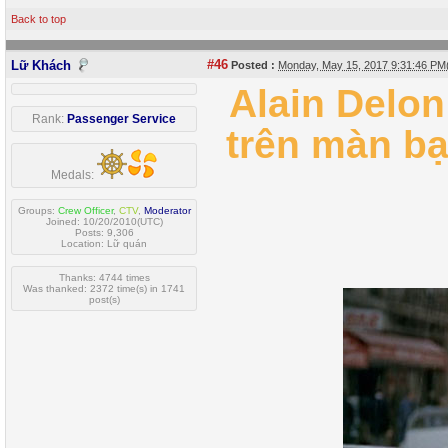
Back to top
#46
Lữ Khách
Posted :
Monday, May 15, 2017 9:31:46 P
Alain Delon 
Rank:
Passenger Service
trên màn bạ
Medals:
Groups:
Crew Officer
,
CTV
,
Moderator
Joined: 10/20/2010(UTC)
Posts: 9,306
Location: Lữ quán
Thanks: 4744 times
Was thanked: 2372 time(s) in 1741
post(s)