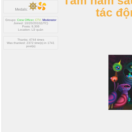
Tám năm sau
tác đ
Medals:
Groups:
Crew Officer
,
CTV
,
Moderator
Joined: 10/20/2010(UTC)
Posts: 9,306
Location: Lữ quán
Thanks: 4744 times
Was thanked: 2372 time(s) in 1741
post(s)