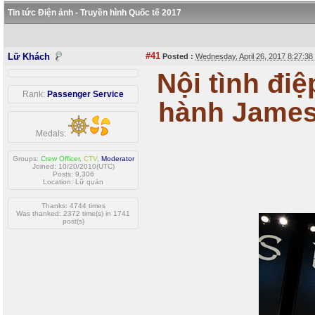
Tin tức Điện ảnh - Truyền hình Quốc tế 2017
#41
Lữ Khách
Posted :
Wednesday, April 26, 2017 8:27:3
Nội tình đi
Rank:
Passenger Service
hành James
Medals:
Groups:
Crew Officer
,
CTV
,
Moderator
Joined: 10/20/2010(UTC)
Posts: 9,306
Location: Lữ quán
Thanks: 4744 times
Was thanked: 2372 time(s) in 1741
post(s)