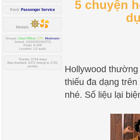
5 chuyện 
Rank:
Passenger Service
dụ
Medals:
Groups:
Crew Officer
,
CTV
,
Moderator
Joined: 10/20/2010(UTC)
Posts: 9,306
Location: Lữ quán
Thanks: 4744 times
Was thanked: 2372 time(s) in 1741
Hollywood thường n
post(s)
thiếu đa dạng trê
nhé. Số liệu lại bi