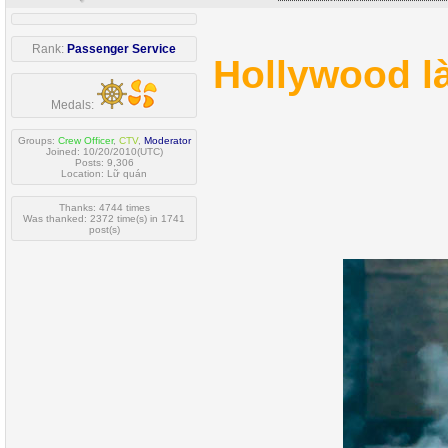
Rank:
Passenger Service
Hollywood l
Medals:
Groups:
Crew Officer
,
CTV
,
Moderator
Joined: 10/20/2010(UTC)
Posts: 9,306
Location: Lữ quán
Thanks: 4744 times
Was thanked: 2372 time(s) in 1741
post(s)