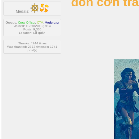
đón cơn tr
Medals:
Groups:
Crew Officer
,
CTV
,
Moderator
Joined: 10/20/2010(UTC)
Posts: 9,306
Location: Lữ quán
Thanks: 4744 times
Was thanked: 2372 time(s) in 1741
post(s)