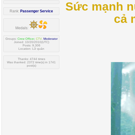
Sức mạnh nữ
Rank:
Passenger Service
cả 
Medals:
Groups:
Crew Officer
,
CTV
,
Moderator
Joined: 10/20/2010(UTC)
Posts: 9,306
Location: Lữ quán
Thanks: 4744 times
Was thanked: 2372 time(s) in 1741
post(s)