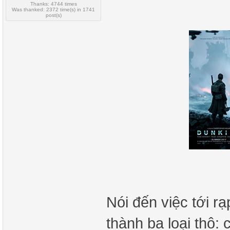
Thanks: 4744 times
Was thanked: 2372 time(s) in 1741
post(s)
Nói đến việc tới r
thành ba loại thô: