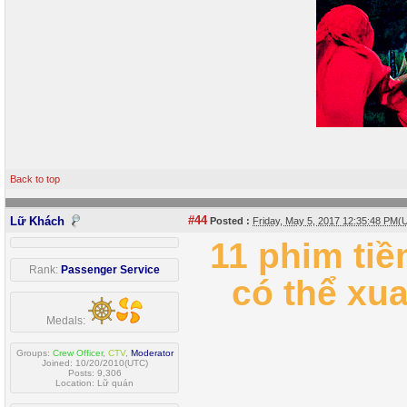
Back to top
#44
Lữ Khách
Posted :
Friday, May 5, 2017 12:35:48 PM(
11 phim ti
Rank:
Passenger Service
có thể xu
Medals:
Groups:
Crew Officer
,
CTV
,
Moderator
Joined: 10/20/2010(UTC)
Posts: 9,306
Location: Lữ quán