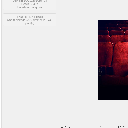
Joined: 10/20/2010(UTC)
Posts: 9,306
Location: Lữ quán
Thanks: 4744 times
Was thanked: 2372 time(s) in 1741
post(s)