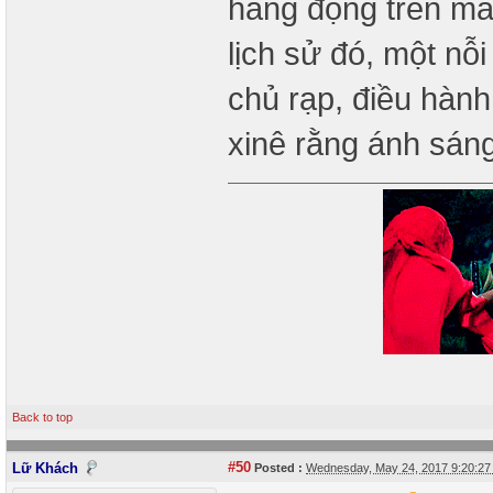
hang động trên mà
lịch sử đó, một nỗi
chủ rạp, điều hàn
xinê rằng ánh sáng
Back to top
#50
Lữ Khách
Posted :
Wednesday, May 24, 2017 9:20:2