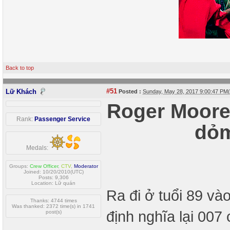
Back to top
#51
Lữ Khách
Posted :
Sunday, May 28, 2017 9:00:47 PM
Roger Moore
Rank:
Passenger Service
dỏm
Medals:
Groups:
Crew Officer
,
CTV
,
Moderator
Joined: 10/20/2010(UTC)
Posts: 9,306
Location: Lữ quán
Ra đi ở tuổi 89 và
Thanks: 4744 times
Was thanked: 2372 time(s) in 1741
định nghĩa lại 007
post(s)