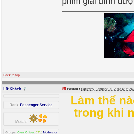
phim giai đình đượ
Back to top
#9
Lữ Khách
Posted :
Saturday, January 20, 2018 6:05:2
Làm thế n
Rank:
Passenger Service
trong khi 
Medals:
Groups:
Crew Officer
,
CTV
,
Moderator