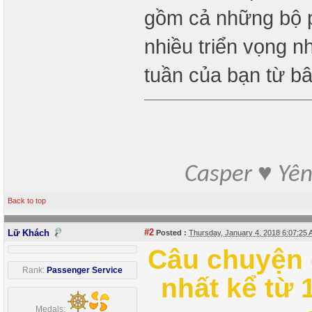
gồm cả những bộ 
nhiều triển vọng n
tuần của bạn từ b
Casper ♥ Yê
Back to top
#2
Lữ Khách
Posted :
Thursday, January 4, 2018 6:07:25
Câu chuyện 
Rank:
Passenger Service
nhất kể từ 
Medals: