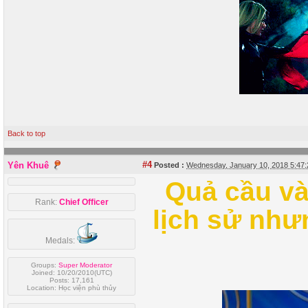
Back to top
#4
Yên Khuê
Posted :
Wednesday, January 10, 2018 5:47
Quả cầu và
Rank:
Chief Officer
lịch sử như
Medals:
Groups:
Super Moderator
Joined: 10/20/2010(UTC)
Posts: 17,161
Location: Học viện phù thủy