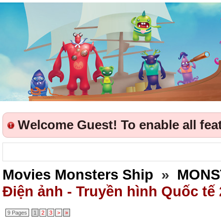
Welcome Guest! To enable all featu
Movies Monsters Ship
»
MONS
Điện ảnh - Truyền hình Quốc tế
9 Pages
1
2
3
>
»