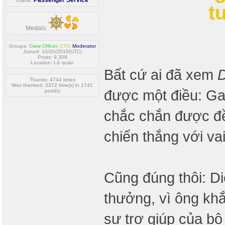
Rank:
Passenger Service
t
Medals:
Groups:
Crew Officer
,
CTV
,
Moderator
Joined: 10/20/2010(UTC)
Posts: 9,308
Location: Lữ quán
Bất cứ ai đã xem
D
Thanks: 4744 times
Was thanked: 2372 time(s) in 1741
được một điều: Ga
post(s)
chắc chắn được đề
chiến thắng với va
Cũng đúng thôi: D
thưởng, vì ông khắ
sự trợ giúp của bộ