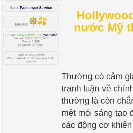
Rank:
Passenger Service
Hollywood
nước Mỹ t
Medals:
Groups:
Crew Officer
,
CTV
,
Moderator
Joined: 10/20/2010(UTC)
Posts: 9,308
Location: Lữ quán
Thanks: 4744 times
Was thanked: 2372 time(s) in 1741
post(s)
Thường có cảm giá
tranh luận về chín
thường là còn chẳ
mệt mỏi sáng tạo đ
các động cơ khiến