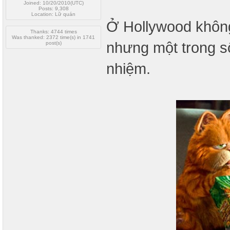
Joined: 10/20/2010(UTC)
Posts: 9,308
Location: Lữ quán
Ở Hollywood không
Thanks: 4744 times
Was thanked: 2372 time(s) in 1741
nhưng một trong số
post(s)
nhiệm.