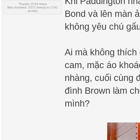
Khi Paddington nhả
Thanks: 4744 times
Was thanked: 2372 time(s) in 1741
Bond và lên màn ả
post(s)
không yêu chú gấu
Ai mà không thích
cam, mặc áo khoác
nhàng, cuối cùng đ
đình Brown làm cho
mình?