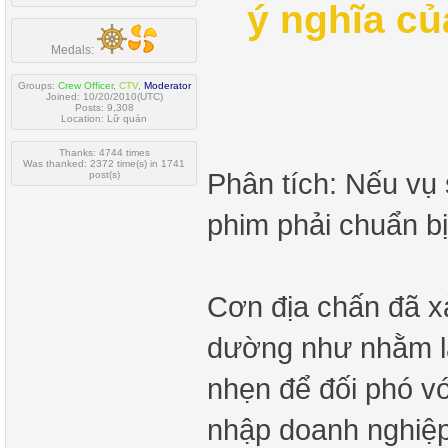
ý nghĩa củ
Medals:
Groups:
Crew Officer
,
CTV
,
Moderator
Joined: 10/20/2010(UTC)
Posts: 9,308
Location: Lữ quán
Thanks: 4744 times
Was thanked: 2372 time(s) in 1741
Phân tích: Nếu vụ
post(s)
phim phải chuẩn b
Cơn địa chấn đã x
dường như nhằm l
nhẹn để đối phó với
nhập doanh nghiệp