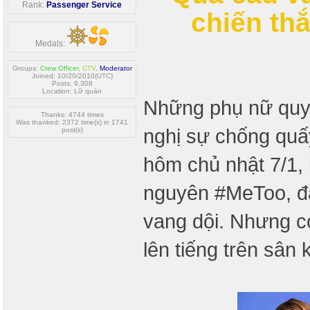
Rank:
Passenger Service
chiến th
Medals:
Groups:
Crew Officer
,
CTV
,
Moderator
Joined: 10/20/2010(UTC)
Posts: 9,308
Location: Lữ quán
Những phụ nữ quyề
Thanks: 4744 times
Was thanked: 2372 time(s) in 1741
nghị sự chống quấy
post(s)
hôm chủ nhật 7/1, 
nguyên #MeToo, đã
vang dội. Nhưng có
lên tiếng trên sân