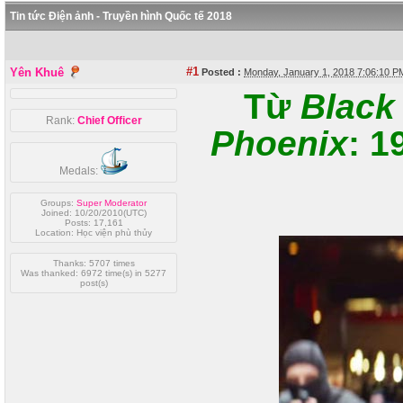
Tin tức Điện ảnh - Truyền hình Quốc tế 2018
#1
Yên Khuê
Posted :
Monday, January 1, 2018 7:06:10 
Từ
Black
Rank:
Chief Officer
Phoenix
: 1
Medals:
Groups:
Super Moderator
Joined: 10/20/2010(UTC)
Posts: 17,161
Location: Học viện phù thủy
Thanks: 5707 times
Was thanked: 6972 time(s) in 5277
post(s)