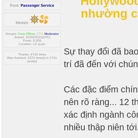
Hollywood
Rank:
Passenger Service
nhường ch
Medals:
Groups:
Crew Officer
,
CTV
,
Moderator
Joined: 10/20/2010(UTC)
Posts: 9,308
Location: Lữ quán
Sự thay đổi đã ba
Thanks: 4744 times
Was thanked: 2372 time(s) in 1741
trí đã đến với chún
post(s)
Các đặc điểm chính
nên rõ ràng... 12 t
xác định ngành côn
nhiều thập niên tới