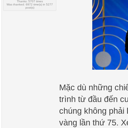
Thanks: 5707 times
Was thanked: 6972 time(s) in 5277
post(s)
Mặc dù những chi
trình từ đầu đến c
chúng không phải 
vàng lần thứ 75. X