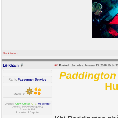
Back to top
#8
Lữ Khách
Posted :
Saturday, January 13, 2018 10:14:
Paddington
Rank:
Passenger Service
Hu
Medals:
Groups:
Crew Officer
,
CTV
,
Moderator
Joined: 10/20/2010(UTC)
Posts: 9,308
Location: Lữ quán