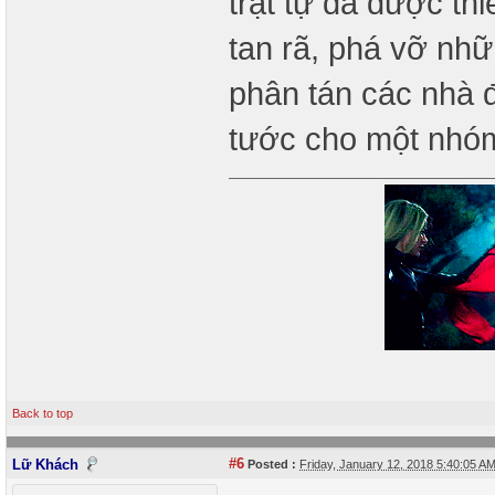
trật tự đã được thi
tan rã, phá vỡ nh
phân tán các nhà 
tước cho một nhóm
Back to top
#6
Lữ Khách
Posted :
Friday, January 12, 2018 5:40:05 