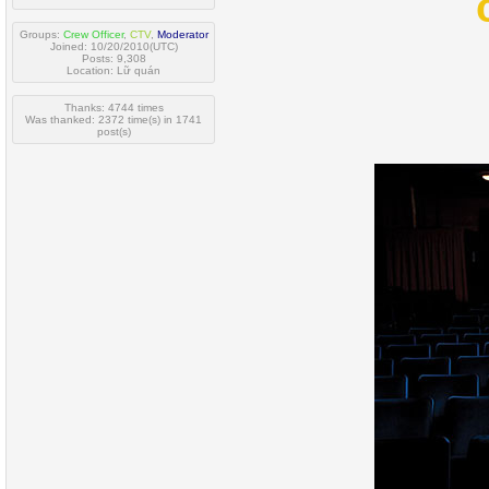
Groups:
Crew Officer
,
CTV
,
Moderator
Joined: 10/20/2010(UTC)
Posts: 9,308
Location: Lữ quán
Thanks: 4744 times
Was thanked: 2372 time(s) in 1741
post(s)