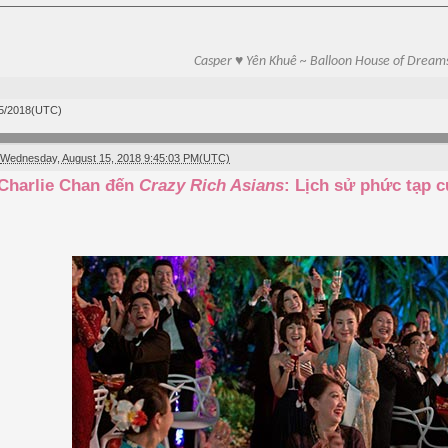
Casper ♥ Yên Khuê ~ Balloon House of Dream
5/2018(UTC)
Wednesday, August 15, 2018 9:45:03 PM(UTC)
Charlie Chan đến
Crazy Rich Asians
: Lịch sử phức tạp 