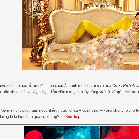
uyên bố táo bạo về tính đại diện châu Á mạnh mẽ, bộ phim xa hoa
Crazy Rich Asi
 luận chua chát về việc chọn diễn viên mang tính tẩy trắng và “bôi vàng” – khi các
“bà mẹ hổ” trong ngạn ngữ, nhiều người châu Á có những kỳ vọng khổng lồ cho b
chứng tỏ là hiệu quả quá cỡ không?
>> Xem tiếp