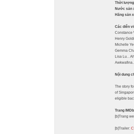
Thời lượng
Nước sản 
Hãng sản x
Các diễn vi
Constance 
Henry Goldi
Michelle Ye
Gemma Chan
Lisa Lu... 
Awkwafina..
Nội dung c
The story f
of Singapore
eligible bac
Trang IMDb
[b]Trang we
[b]Trailer:
C