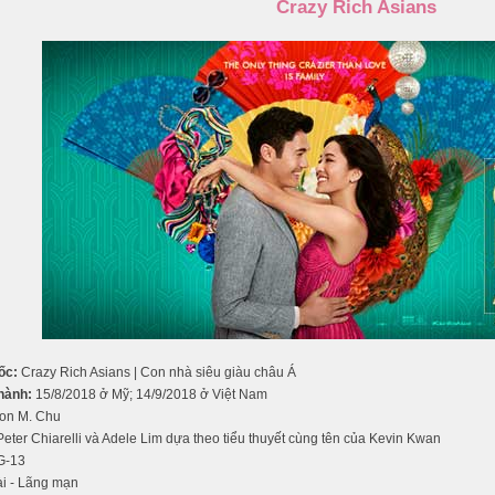
Crazy Rich Asians
ốc:
Crazy Rich Asians | Con nhà siêu giàu châu Á
hành:
15/8/2018 ở Mỹ; 14/9/2018 ở Việt Nam
on M. Chu
eter Chiarelli và Adele Lim dựa theo tiểu thuyết cùng tên của Kevin Kwan
G-13
i - Lãng mạn