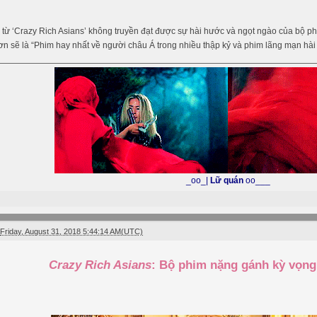
ừ ‘Crazy Rich Asians’ không truyền đạt được sự hài hước và ngọt ngào của bộ phi
ơn sẽ là “Phim hay nhất về người châu Á trong nhiều thập kỷ và phim lãng mạn hà
_oo_|
Lữ quán
oo___
Friday, August 31, 2018 5:44:14 AM(UTC)
Crazy Rich Asians
: Bộ phim nặng gánh kỳ vọng 