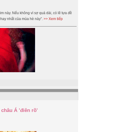
m này. Nếu không vì sợ quá dài, có lẽ tựa đề
i hay nhất của mùa hè này”.
>> Xem tiếp
châu Á 'điên rồ'