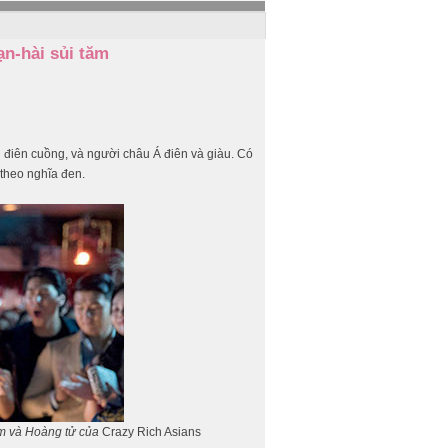
ạn-hài sủi tăm
 điên cuồng, và người châu Á điên và giàu. Có
theo nghĩa đen.
m và Hoàng tử của
Crazy Rich Asians