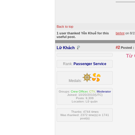
Back to top
1 user thanked Yên Khuê for this
binhnt
on 8/1
useful post.
#2
Lữ Khách
Posted :
Từ 
Rank:
Passenger Service
Medals:
Groups:
Crew Officer
,
CTV
,
Moderator
Joined: 10/20/2010(UTC)
Posts: 9,306
Location: Lữ quán
Thanks: 4744 times
Was thanked: 2372 time(s) in 1741
post(s)