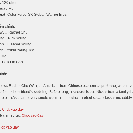
:
120 phút
xuất:
Mỹ
uất:
Color Force, SK Global, Warner Bros.
ên chính:
Wu... Rachel Chu
ng... Nick Young
oh... Eleanor Young
... Astrid Young Teo
Ah Ma
. Peik Lin Goh
hính:
ollows Rachel Chu (Wu), an American-born Chinese economics professor, who trave
 for his best friend's wedding. Before long, his secret is out: Nick is from a family 
helor in Asia, and every single woman in his ultra-rarefied social class is incredib
:
Click vào đây
b chính thức:
Click vào đây
lick vào đây