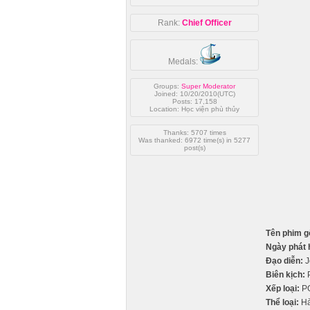
Rank:
Chief Officer
Medals:
Groups:
Super Moderator
Joined: 10/20/2010(UTC)
Posts: 17,158
Location: Học viện phù thủy
Thanks: 5707 times
Was thanked: 6972 time(s) in 5277
post(s)
Tên phim g
Ngày phát 
Đạo diễn:
J
Biên kịch:
P
Xếp loại:
P
Thể loại:
Hà