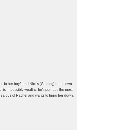
ls to her boyfriend Nick's (Golding) hometown
that is impossibly wealthy, he's perhaps the most
ly jealous of Rachel and wants to bring her down.