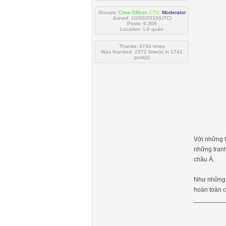
Groups:
Crew Officer
,
CTV
,
Moderator
Joined: 10/20/2010(UTC)
Posts: 9,306
Location: Lữ quán
Thanks: 4744 times
Was thanked: 2372 time(s) in 1741
post(s)
Với những t
những tranh
châu Á.
Như những 
hoàn toàn 