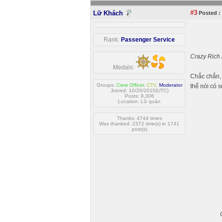
#3
Lữ Khách
Posted :
Rank:
Passenger Service
Crazy Rich
Medals:
Chắc chắn, 
Groups:
Crew Officer
,
CTV
,
Moderator
thể nói có 
Joined: 10/20/2010(UTC)
Posts: 9,306
Location: Lữ quán
Thanks: 4744 times
Was thanked: 2372 time(s) in 1741
post(s)