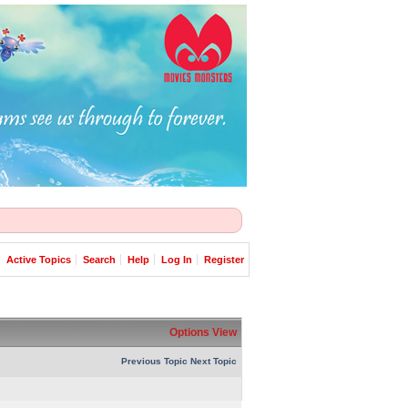
Active Topics
Search
Help
Log In
Register
Options
View
Previous Topic
Next Topic