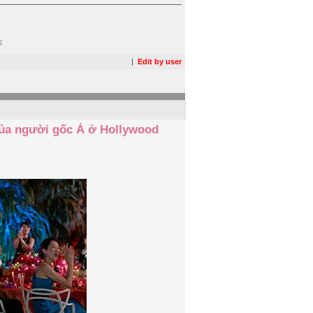
s
|
Edit by user
của người gốc Á ở Hollywood