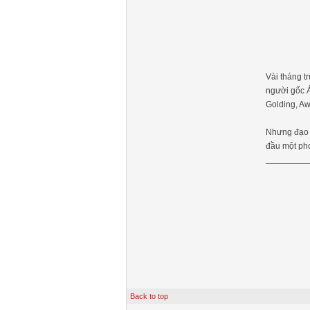
Vài tháng t
người gốc 
Golding, A
Nhưng đạo 
đầu một pho
Back to top