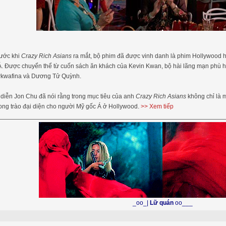
rước khi
Crazy Rich Asians
ra mắt, bộ phim đã được vinh danh là phim Hollywood hi
Á. Được chuyển thể từ cuốn sách ăn khách của Kevin Kwan, bộ hài lãng mạn phù 
wkwafina và Dương Tử Quỳnh.
diễn Jon Chu đã nói rằng trong mục tiêu của anh
Crazy Rich Asians
không chỉ là 
ng trào đại diện cho người Mỹ gốc Á ở Hollywood.
>> Xem tiếp
_oo_|
Lữ quán
oo___