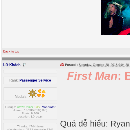
Back to top
#5
Lữ Khách
Posted :
Saturday, October 20, 2018 9:04:2
First Man
: 
Rank:
Passenger Service
Medals:
Groups:
Crew Officer
,
CTV
,
Moderator
Joined: 10/20/2010(UTC)
Posts: 9,306
Location: Lữ quán
Quá dễ hiểu: Ryan
Thanks: 4744 times
Was thanked: 2372 time(s) in 1741