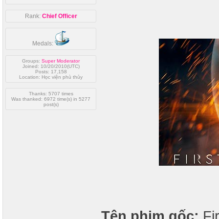
Rank:
Chief Officer
Medals:
Groups:
Super Moderator
Joined: 10/20/2010(UTC)
Posts: 17,158
Location: Học viện phù thủy
Thanks: 5707 times
Was thanked: 6972 time(s) in 5277
post(s)
Tên phim gốc:
Fir