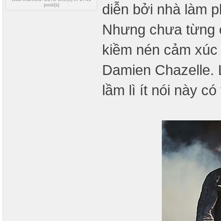
diễn bởi nhà làm p
post(s)
Nhưng chưa từng c
kiềm nén cảm xúc 
Damien Chazelle. L
lầm lì ít nói này 