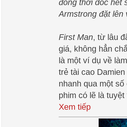
đồng thời dốc hết 
Armstrong đặt lên 
First Man
, từ lâu 
giá, không hẳn chắ
là một ví dụ về làm
trẻ tài cao Damien
nhanh qua một số c
phim có lẽ là tuyệ
Xem tiếp