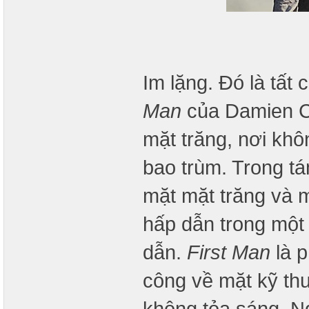
Im lặng. Đó là tất
Man
của Damien Ch
mặt trăng, nơi khô
bao trùm. Trong tá
mặt mặt trăng và m
hấp dẫn trong một
dẫn.
First Man
là p
công về mặt kỹ th
không tỏa sáng. N