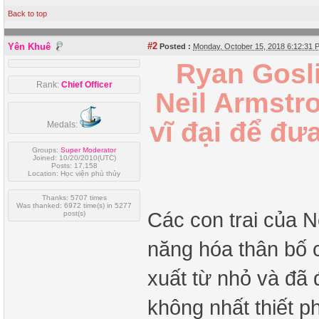
Back to top
#2
Yên Khuê
Posted :
Monday, October 15, 2018 6:12:31
Ryan Gosli
Rank:
Chief Officer
Neil Armstr
vĩ đại để đư
Medals:
Groups:
Super Moderator
Joined: 10/20/2010(UTC)
Posts: 17,158
Location: Học viện phù thủy
Thanks: 5707 times
Was thanked: 6972 time(s) in 5277
Các con trai của N
post(s)
năng hóa thân bố c
xuất từ nhỏ và đã
không nhất thiết p