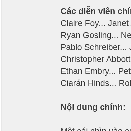
Các diễn viên chí
Claire Foy... Jane
Ryan Gosling... Ne
Pablo Schreiber... 
Christopher Abbott
Ethan Embry... Pe
Ciarán Hinds... Rob
Nội dung chính:
Một cái nhìn vào c