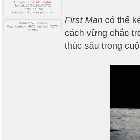
Groups:
Super Moderator
Joined: 10/20/2010(UTC)
Posts: 17,158
Location: Học viện phù thủy
First Man
có thể k
Thanks: 5707 times
Was thanked: 6972 time(s) in 5277
cách vững chắc tr
post(s)
thúc sâu trong cu