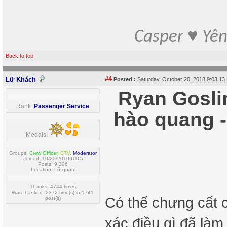
Casper ♥ Yê
Back to top
#4
Lữ Khách
Posted :
Saturday, October 20, 2018 9:03:1
Ryan Gosli
Rank:
Passenger Service
hào quang -
Medals:
Groups:
Crew Officer
,
CTV
,
Moderator
Joined: 10/20/2010(UTC)
Posts: 9,306
Location: Lữ quán
Thanks: 4744 times
Was thanked: 2372 time(s) in 1741
Có thể chưng cất 
post(s)
xác điều gì đã làm