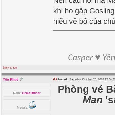
Nên câu hỏi mà Ma
khi họ gặp Gosling
hiểu về bố của chú
Casper ♥ Yê
Back to top
#3
Yên Khuê
Posted :
Saturday, October 20, 2018 12:34:
Phòng vé Bắ
Rank:
Chief Officer
Man
's
Medals: