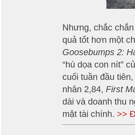
Nhưng, chắc chắn 
quả tốt hơn một c
Goosebumps 2: Ha
“hù dọa con nít” c
cuối tuần đầu tiên
nhân 2,84,
First M
dài và doanh thu 
mặt tài chính.
>> Đ