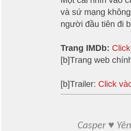
và sứ mạng không 
người đầu tiên đi 
Trang IMDb:
Clic
[b]Trang web chín
[b]Trailer:
Click và
Casper ♥ Yê