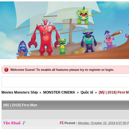
Welcome Guest! To enable all features please try to register or login.
Movies Monsters Ship
»
MONSTER CINEMA
»
Quốc tế
»
[Mỹ | 2018] First 
[Mỹ | 2018] First Man
#1
Yên Khuê
Posted :
Monday, October 15, 2018 6:07:00