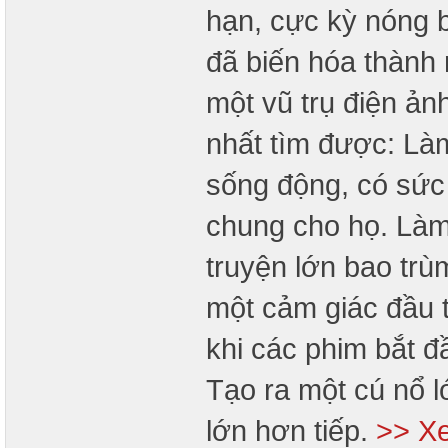
hạn, cực kỳ nóng b
đã biến hóa thành 
một vũ trụ điện ản
nhất tìm được: Là
sống động, có sức c
chung cho họ. Làm
truyện lớn bao trù
một cảm giác đầu 
khi các phim bắt đ
Tạo ra một cú nổ l
lớn hơn tiếp.
>> Xe