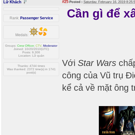
#25
Lữ Khách
Posted :
Saturday, February 16, 2019 8:25
Cần gì để x
Rank:
Passenger Service
Medals:
Groups:
Crew Officer
,
CTV
,
Moderator
Joined: 10/20/2010(UTC)
Posts: 9,306
Location: Lữ quán
Với
Star Wars
chấp
Thanks: 4744 times
Was thanked: 2372 time(s) in 1741
công của Vũ trụ Đ
post(s)
kể cả về mặt ông t