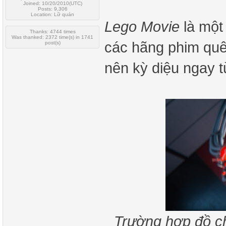
Joined: 10/20/2010(UTC)
Posts: 9,306
Location: Lữ quán
Lego Movie
là một 
Thanks: 4744 times
Was thanked: 2372 time(s) in 1741
các hãng phim quê
post(s)
nên kỳ diệu ngay t
Trường hợp đồ ch