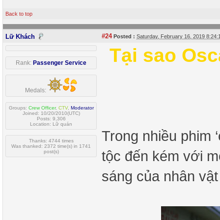
Back to top
#24
Lữ Khách
Posted :
Saturday, February 16, 2019 8:24
Tại sao Osc
Rank:
Passenger Service
Medals:
Groups:
Crew Officer
,
CTV
,
Moderator
Joined: 10/20/2010(UTC)
Posts: 9,306
Location: Lữ quán
Trong nhiều phim ‘
Thanks: 4744 times
Was thanked: 2372 time(s) in 1741
tộc đến kém với m
post(s)
sáng của nhân vật 