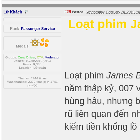
#29
Lữ Khách
Posted :
Wednesday, February 20, 2019 2:
Loạt phim J
Rank:
Passenger Service
Medals:
Groups:
Crew Officer
,
CTV
,
Moderator
Joined: 10/20/2010(UTC)
Posts: 9,306
Location: Lữ quán
Loạt phim
James 
Thanks: 4744 times
Was thanked: 2372 time(s) in 1741
năm thập kỷ, 007 
post(s)
hùng hậu, nhưng b
rũ liên quan đến n
kiếm tiền khổng lồ