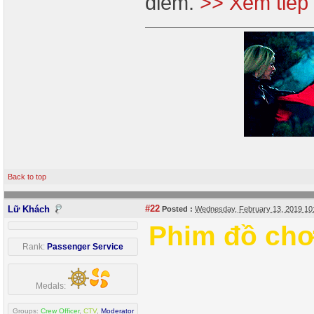
điểm.
>> Xem tiếp
Back to top
#22
Lữ Khách
Posted :
Wednesday, February 13, 2019 1
Phim đồ chơ
Rank:
Passenger Service
Medals:
Groups:
Crew Officer
,
CTV
,
Moderator