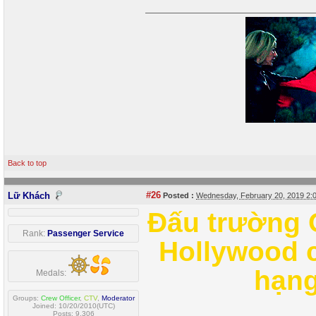
Back to top
#26
Lữ Khách
Posted :
Wednesday, February 20, 2019 2
Đấu trường 
Rank:
Passenger Service
Hollywood c
hạng
Medals:
Groups:
Crew Officer
,
CTV
,
Moderator
Joined: 10/20/2010(UTC)
Posts: 9,306