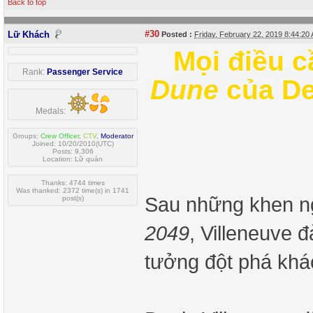
Back to top
#30
Lữ Khách
Posted :
Friday, February 22, 2019 8:44:2
Mọi điều c
Rank:
Passenger Service
Dune
của De
Medals:
Groups:
Crew Officer
,
CTV
,
Moderator
Joined: 10/20/2010(UTC)
Posts: 9,306
Location: Lữ quán
Thanks: 4744 times
Was thanked: 2372 time(s) in 1741
Sau những khen ng
post(s)
2049
, Villeneuve 
tưởng đột phá khá