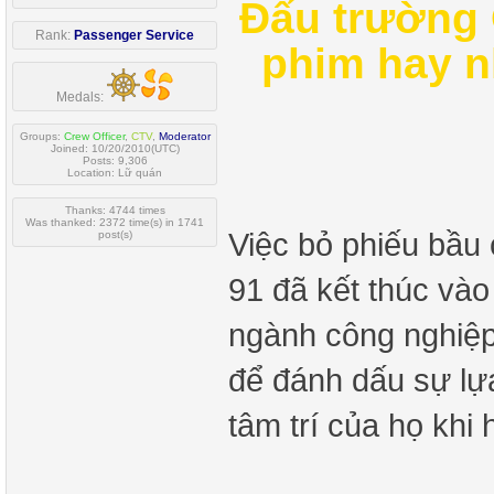
Đấu trường 
Rank:
Passenger Service
phim hay n
Medals:
Groups:
Crew Officer
,
CTV
,
Moderator
Joined: 10/20/2010(UTC)
Posts: 9,306
Location: Lữ quán
Thanks: 4744 times
Was thanked: 2372 time(s) in 1741
Việc bỏ phiếu bầu
post(s)
91 đã kết thúc vào
ngành công nghiệp
để đánh dấu sự lựa
tâm trí của họ khi 