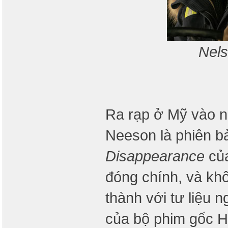
Nel
Ra rạp ở Mỹ vào n
Neeson là phiên bả
Disappearance
của
đóng chính, và kh
thành với tư liệu n
của bộ phim gốc H