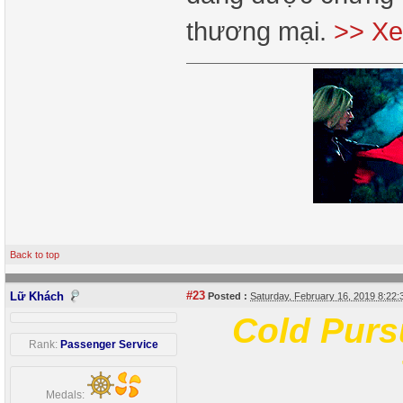
thương mại.
>> Xe
Back to top
#23
Lữ Khách
Posted :
Saturday, February 16, 2019 8:22
Cold Purs
Rank:
Passenger Service
Medals: