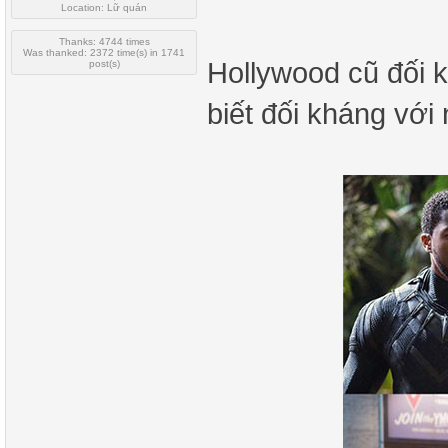
Location: Lữ quán
Thanks: 4744 times
Was thanked: 2372 time(s) in 1741
Hollywood cũ đối 
post(s)
biết đối kháng với 