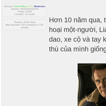
Groups:
Crew Officer
,
CTV
,
Moderator
Joined: 10/20/2010(UTC)
Posts: 9,306
Location: Lữ quán
Hơn 10 năm qua, tr
Thanks: 4744 times
Was thanked: 2372 time(s) in 1741
hoại một-người, L
post(s)
dao, xe cộ và tay
thù của mình giốn