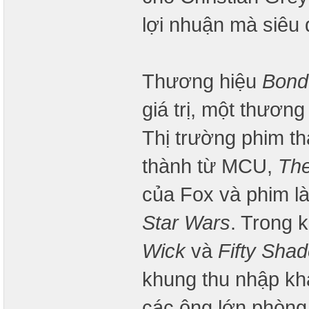
lợi nhuận mà siêu 
Thương hiệu
Bond
giá trị, một thương
Thị trường phim t
thành từ MCU,
The
của Fox và phim là
Star Wars
. Trong 
Wick
và
Fifty Sha
khung thu nhập k
các ông lớn phòng