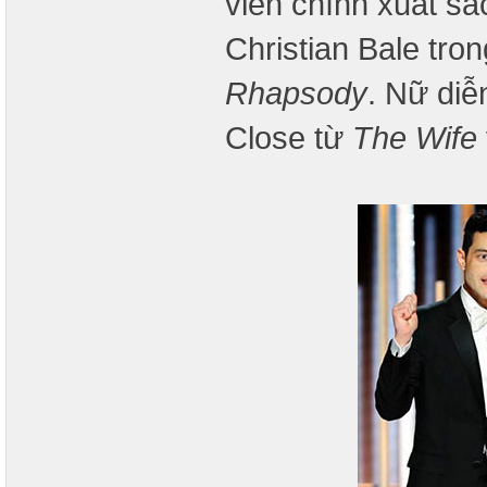
viên chính xuất sắc
Christian Bale tro
Rhapsody
. Nữ diễ
Close từ
The Wife