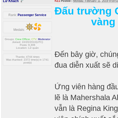
#21
Lữ Khách
Posted :
Monday, February 11, 2019 9:59:
Đấu trường 
Rank:
Passenger Service
vàng 
Medals:
Groups:
Crew Officer
,
CTV
,
Moderator
Joined: 10/20/2010(UTC)
Posts: 9,306
Location: Lữ quán
Đến bây giờ, chún
Thanks: 4744 times
Was thanked: 2372 time(s) in 1741
đua diễn xuất sẽ d
post(s)
Ứng viên hàng đầu
lẽ là Mahershala Al
vẫn là Regina Kin