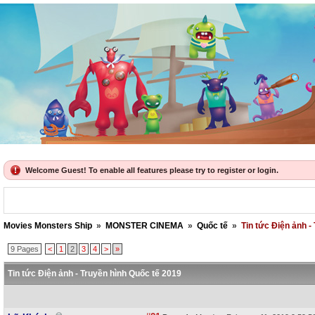
Welcome Guest! To enable all features please try to register or login.
Movies Monsters Ship
»
MONSTER CINEMA
»
Quốc tế
»
Tin tức Điện ảnh -
9 Pages
<
1
2
3
4
>
»
Tin tức Điện ảnh - Truyền hình Quốc tế 2019