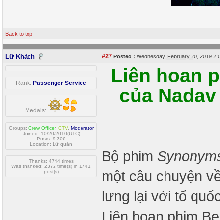
Back to top
#27
Lữ Khách
Posted :
Wednesday, February 20, 2019 2
Liên hoan p
Rank:
Passenger Service
của Nadav 
Medals:
Groups:
Crew Officer
,
CTV
,
Moderator
Joined: 10/20/2010(UTC)
Posts: 9,306
Location: Lữ quán
Bộ phim
Synonym
Thanks: 4744 times
Was thanked: 2372 time(s) in 1741
một câu chuyện về 
post(s)
lưng lại với tổ qu
Liên hoan phim Ber