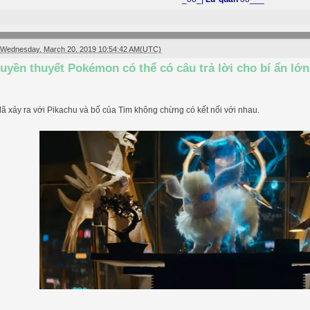
Wednesday, March 20, 2019 10:54:42 AM(UTC)
ruyền thuyết Pokémon có thể có câu trả lời cho bí ẩn lớ
ã xảy ra với Pikachu và bố của Tim không chừng có kết nối với nhau.