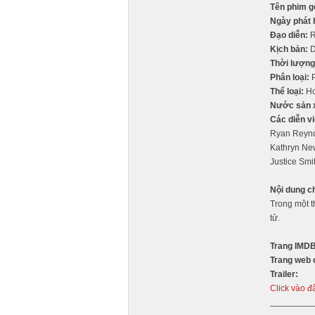
Tên phim g
Ngày phát 
Đạo diễn:
R
Kịch bản:
D
Thời lượng
Phân loại:
P
Thể loại:
Ho
Nước sản 
Các diễn vi
Ryan Reynol
Kathryn New
Justice Smi
Nội dung c
Trong một t
tử.
Trang IMDB
Trang web 
Trailer:
Click vào đ