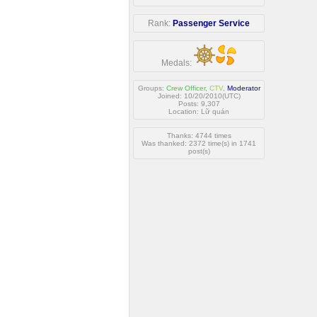
Rank:
Passenger Service
Medals:
Groups:
Crew Officer
,
CTV
,
Moderator
Joined: 10/20/2010(UTC)
Posts: 9,307
Location: Lữ quán
Thanks: 4744 times
Was thanked: 2372 time(s) in 1741
post(s)