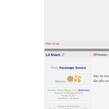
Back to top
#2
Lữ Khách
Posted :
Rank:
Passenger Service
Mặc dù mang
tâm đến chu
Medals:
Groups:
Crew Officer
,
CTV
,
Moderator
Joined: 10/20/2010(UTC)
Posts: 9,307
Location: Lữ quán
Thanks: 4744 times