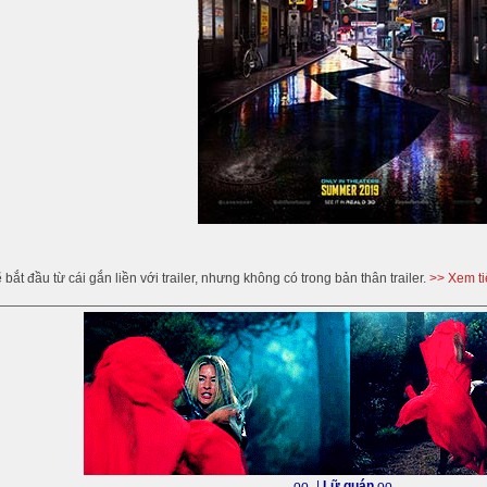
bắt đầu từ cái gắn liền với trailer, nhưng không có trong bản thân trailer.
>> Xem t
_oo_|
Lữ quán
oo___