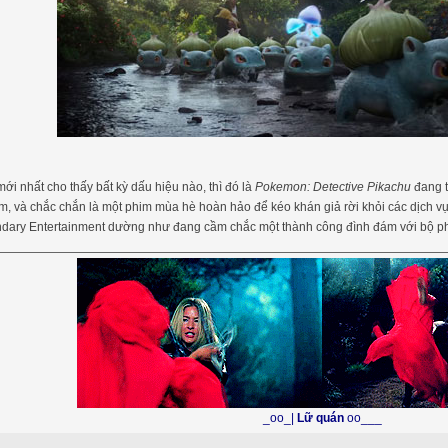
mới nhất cho thấy bất kỳ dấu hiệu nào, thì đó là
Pokemon: Detective Pikachu
đang t
m, và chắc chắn là một phim mùa hè hoàn hảo để kéo khán giả rời khỏi các dịch vụ
ndary Entertainment dường như đang cầm chắc một thành công đình đám với bộ p
_oo_|
Lữ quán
oo___