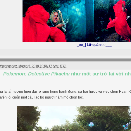
_oo_|
Lữ quán
oo___
Wednesday, March 6, 2019 10:56:17 AM(UTC)
Pokemon: Detective Pikachu
như một sự trở lại với n
 lại ấn tượng hiện đại rõ ràng trong hành động, sự hài hước và việc chọn Ryan R
yện lôi cuốn một câu lạc bộ người hâm mộ chọn lọc.