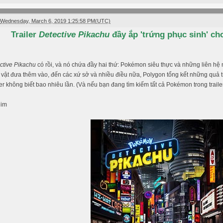
Wednesday, March 6, 2019 1:25:58 PM(UTC)
Trailer
Detective Pikachu
đầy ắp 'trứng phục sinh' cho
ctive Pikachu
có rồi, và nó chứa đầy hai thứ: Pokémon siêu thực và những liên hệ 
vật đưa thêm vào, đến các xứ sở và nhiều điều nữa, Polygon tổng kết những quả t
ler không biết bao nhiêu lần. (Và nếu bạn đang tìm kiếm tất cả Pokémon trong trailer
him