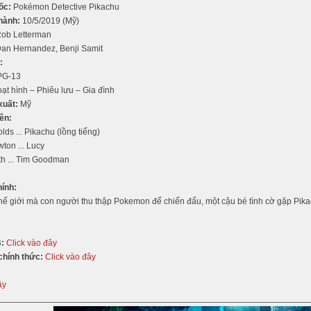
ốc:
Pokémon Detective Pikachu
hành:
10/5/2019 (Mỹ)
ob Letterman
an Hernandez, Benji Samit
:
G-13
ạt hình – Phiêu lưu – Gia đình
xuất:
Mỹ
ên:
ds ... Pikachu (lồng tiếng)
ton ... Lucy
th ... Tim Goodman
hính:
hế giới mà con người thu thập Pokemon để chiến đấu, một cậu bé tình cờ gặp Pikac
:
Click vào đây
chính thức:
Click vào đây
ây