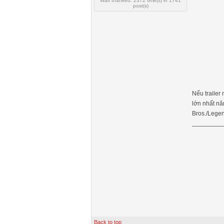
Was thanked: 2372 time(s) in 1741
post(s)
Nếu trailer 
lớn nhất nă
Bros./Lege
Back to top