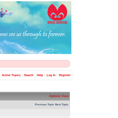
Active Topics
Search
Help
Log In
Register
Options
View
Previous Topic
Next Topic