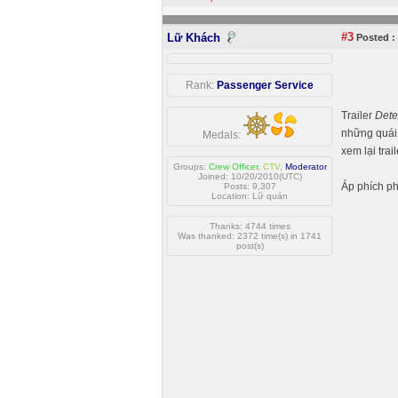
#3
Lữ Khách
Posted :
Rank:
Passenger Service
Trailer
Dete
những quái 
Medals:
xem lại trai
Groups:
Crew Officer
,
CTV
,
Moderator
Joined: 10/20/2010(UTC)
Áp phích p
Posts: 9,307
Location: Lữ quán
Thanks: 4744 times
Was thanked: 2372 time(s) in 1741
post(s)