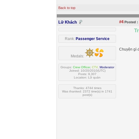
Back to top
#4
Lữ Khách
Posted :
T
Rank:
Passenger Service
Chuyện gì đ
Medals:
Groups:
Crew Officer
,
CTV
,
Moderator
Joined: 10/20/2010(UTC)
Posts: 9,307
Location: Lữ quán
Thanks: 4744 times
Was thanked: 2372 time(s) in 1741
post(s)