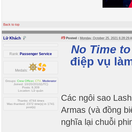
Back to top
#9
Lữ Khách
Posted :
Monday, October 25, 2021 6:28:29
No Time to
Rank:
Passenger Service
điệp vụ là
Medals:
Groups:
Crew Officer
,
CTV
,
Moderator
Joined: 10/20/2010(UTC)
Posts: 9,309
Location: Lữ quán
Các ngôi sao Lash
Thanks: 4744 times
Was thanked: 2372 time(s) in 1741
Armas (và đồng bi
post(s)
nghĩa lại chuỗi ph