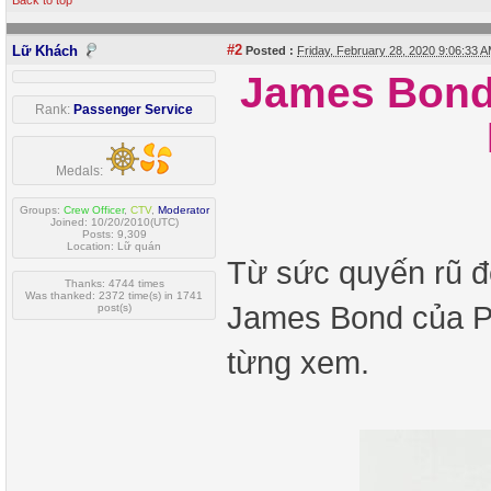
Back to top
#2
Lữ Khách
Posted :
Friday, February 28, 2020 9:06:33
James Bond:
Rank:
Passenger Service
Medals:
Groups:
Crew Officer
,
CTV
,
Moderator
Joined: 10/20/2010(UTC)
Posts: 9,309
Location: Lữ quán
Từ sức quyến rũ đế
Thanks: 4744 times
Was thanked: 2372 time(s) in 1741
James Bond của Pi
post(s)
từng xem.