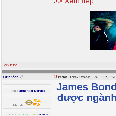
>> Xem tiếp
Back to top
#8
Lữ Khách
Posted :
Friday, October 8, 2021 8:43:02 AM
James Bond 
Rank:
Passenger Service
được ngành
Medals:
Groups:
Crew Officer
,
CTV
,
Moderator