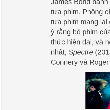
James Bond bảnh b
tựa phim. Phông c
tựa phim mang lại 
ý rằng bộ phim củ
thức hiện đại, và 
nhất,
Spectre
(201
Connery và Roger