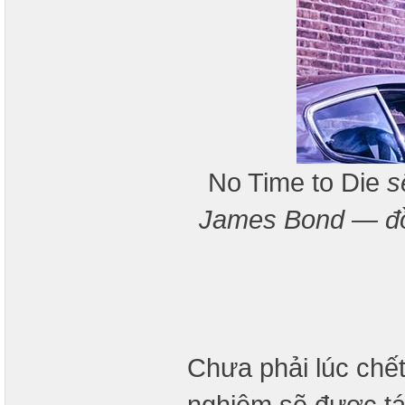
No Time to Die
sẽ
James Bond — đồn
Chưa phải lúc chế
nghiệm sẽ được tá