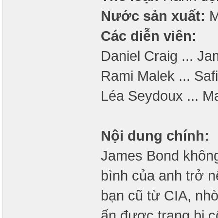
Nước sản xuất:
M
Các diễn viên:
Daniel Craig ... J
Rami Malek ... Saf
Léa Seydoux ... M
Nội dung chính:
James Bond không 
bình của anh trở n
bạn cũ từ CIA, nh
ẩn được trang bị 