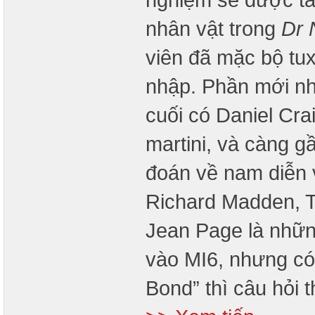
nhân vật trong
Dr 
viên đã mặc bộ tu
nhập. Phần mới nhấ
cuối có Daniel Cra
martini, và càng g
đoán về nam diễn 
Richard Madden, 
Jean Page là nhữn
vào MI6, nhưng có 
Bond” thì câu hỏi 