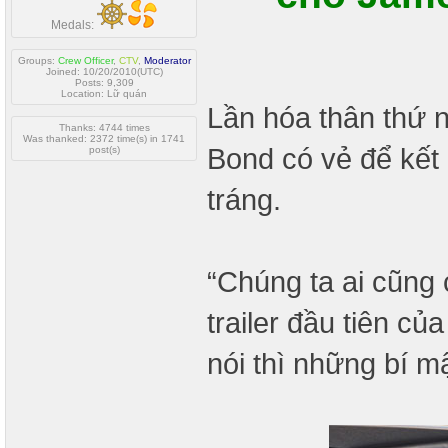
Medals:
Groups:
Crew Officer
,
CTV
,
Moderator
Joined: 10/20/2010(UTC)
Posts: 9,309
Location: Lữ quán
Lần hóa thân thứ 
Thanks: 4744 times
Was thanked: 2372 time(s) in 1741
Bond có vẻ để kết 
post(s)
tráng.
“Chúng ta ai cũng
trailer đầu tiên củ
nói thì những bí m