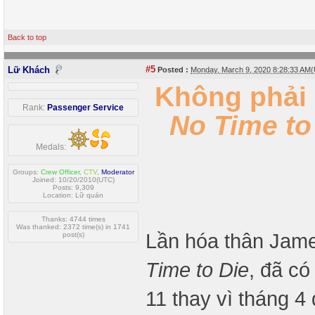
Back to top
#5
Lữ Khách
Posted :
Monday, March 9, 2020 8:28:33 AM
Không phải 
Rank:
Passenger Service
No Time to
Medals:
Groups:
Crew Officer
,
CTV
,
Moderator
Joined: 10/20/2010(UTC)
Posts: 9,309
Location: Lữ quán
Thanks: 4744 times
Was thanked: 2372 time(s) in 1741
Lần hóa thân Jame
post(s)
Time to Die
, đã c
11 thay vì tháng 4