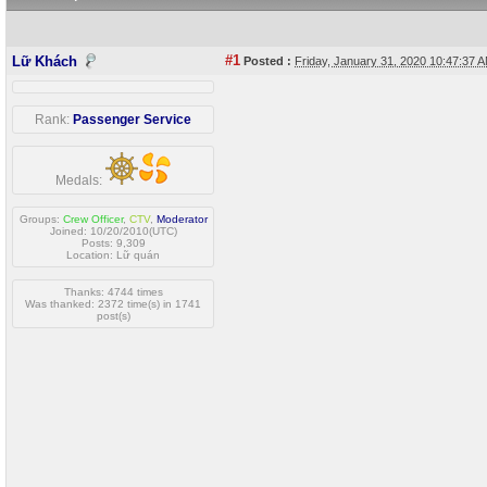
#1
Lữ Khách
Posted :
Friday, January 31, 2020 10:47:37
Rank:
Passenger Service
Medals:
Groups:
Crew Officer
,
CTV
,
Moderator
Joined: 10/20/2010(UTC)
Posts: 9,309
Location: Lữ quán
Thanks: 4744 times
Was thanked: 2372 time(s) in 1741
post(s)