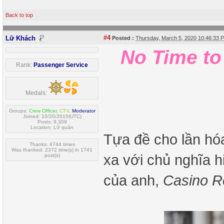
Back to top
#4
Lữ Khách
Posted :
Thursday, March 5, 2020 10:46:33
No Time to
Rank:
Passenger Service
Medals:
Groups:
Crew Officer
,
CTV
,
Moderator
Joined: 10/20/2010(UTC)
Posts: 9,309
Location: Lữ quán
Tựa đề cho lần hó
Thanks: 4744 times
Was thanked: 2372 time(s) in 1741
xa với chủ nghĩa h
post(s)
của anh,
Casino R