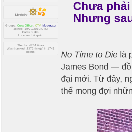
Chưa phải
Nhưng sau
Medals:
Groups:
Crew Officer
,
CTV
,
Moderator
Joined: 10/20/2010(UTC)
Posts: 9,309
Location: Lữ quán
Thanks: 4744 times
Was thanked: 2372 time(s) in 1741
No Time to Die
là 
post(s)
James Bond — đồng
đại mới. Từ đây, n
thể mong đợi nhữn