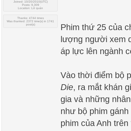
Joined: 10/20/2010(UTC)
Posts: 9,309
Location: Lữ quán
Thanks: 4744 times
Was thanked: 2372 time(s) in 1741
Phim thứ 25 của c
post(s)
lượng người xem q
áp lực lên ngành c
Vào thời điểm bộ 
Die
, ra mắt khán 
gia và những nhân
như bộ phim gánh 
phim của Anh trên 