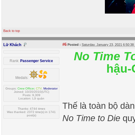
Back to top
#6
Lữ Khách
Posted :
Saturday, January 23, 2021 6:50:3
No Time To
Rank:
Passenger Service
hậu-
Medals:
Groups:
Crew Officer
,
CTV
,
Moderator
Joined: 10/20/2010(UTC)
Posts: 9,309
Location: Lữ quán
Thế là toàn bộ dàn
Thanks: 4744 times
Was thanked: 2372 time(s) in 1741
No Time to Die
quy
post(s)