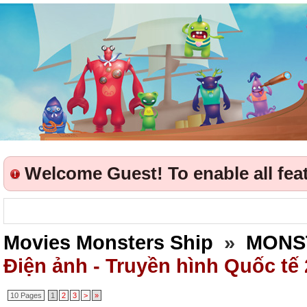
Welcome Guest! To enable all featu
Movies Monsters Ship
»
MONS
Điện ảnh - Truyền hình Quốc tế
10 Pages
1
2
3
>
»