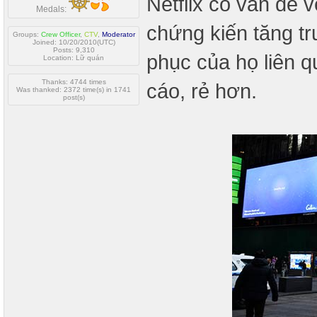
Netflix có vấn đề 
Medals:
chứng kiến tăng t
Groups:
Crew Officer
,
CTV
,
Moderator
Joined: 10/20/2010(UTC)
Posts: 9,310
phục của họ liên q
Location: Lữ quán
Thanks: 4744 times
cáo, rẻ hơn.
Was thanked: 2372 time(s) in 1741
post(s)