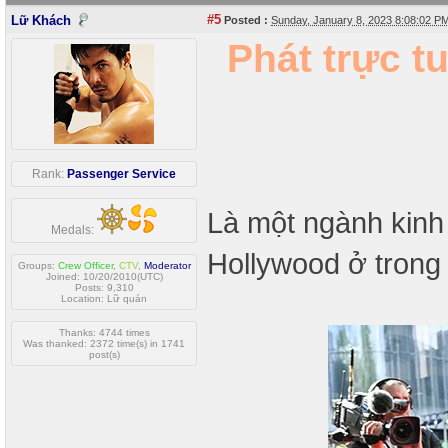
#5
Lữ Khách
Posted :
Sunday, January 8, 2023 8:08:02 
Phát trực tu
Rank:
Passenger Service
Là một ngành kinh
Medals:
Hollywood ở trong 
Groups:
Crew Officer
,
CTV
,
Moderator
Joined: 10/20/2010(UTC)
Posts: 9,310
Location: Lữ quán
Thanks: 4744 times
Was thanked: 2372 time(s) in 1741
post(s)