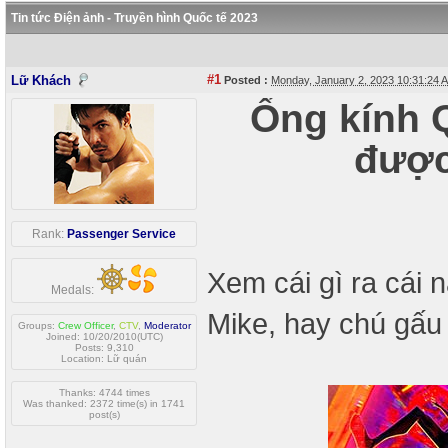
Tin tức Điện ảnh - Truyền hình Quốc tế 2023
#1
Lữ Khách
Posted :
Monday, January 2, 2023 10:31:24
Ống kính Q
được
Rank:
Passenger Service
Xem cái gì ra cái 
Medals:
Mike, hay chú gấu 
Groups:
Crew Officer
,
CTV
,
Moderator
Joined: 10/20/2010(UTC)
Posts: 9,310
Location: Lữ quán
Thanks: 4744 times
Was thanked: 2372 time(s) in 1741
post(s)