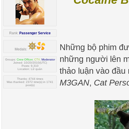
Rank:
Passenger Service
Những bộ phim đượ
Medals:
những người lên m
Groups:
Crew Officer
,
CTV
,
Moderator
Joined: 10/20/2010(UTC)
Posts: 9,310
thảo luận vào đầu
Location: Lữ quán
Thanks: 4744 times
M3GAN
,
Cat Pers
Was thanked: 2372 time(s) in 1741
post(s)