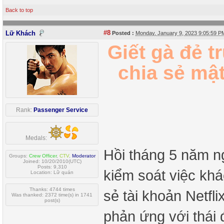
Back to top
#8
Lữ Khách
Posted :
Monday, January 9, 2023 9:05:59 
Giết gà đẻ t
chia sẻ mật
Rank:
Passenger Service
Medals:
Hồi tháng 5 năm ng
Groups:
Crew Officer
,
CTV
,
Moderator
Joined: 10/20/2010(UTC)
Posts: 9,310
kiểm soát việc khá
Location: Lữ quán
Thanks: 4744 times
sẻ tài khoản Netfl
Was thanked: 2372 time(s) in 1741
post(s)
phản ứng với thái 