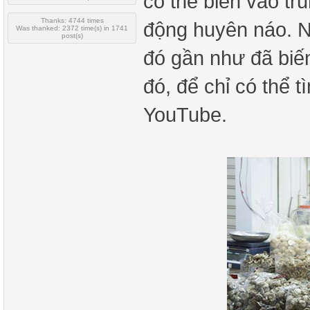
có thể biến vào t
Thanks: 4744 times
động huyên náo. N
Was thanked: 2372 time(s) in 1741
post(s)
đó gần như đã biế
đó, để chỉ có thể t
YouTube.