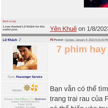
Back to top
1 user thanked Lữ Khách for this
Yên Khuê
on 1/8/20
useful post.
#6
Lữ Khách
Posted :
Sunday, January 8, 2023 9:15:33 
7 phim hay 
Rank:
Passenger Service
Bạn vẫn có thể tì
Medals:
trang trại rau của
Groups:
Crew Officer
,
CTV
,
Moderator
Joined: 10/20/2010(UTC)
Posts: 9,310
Location: Lữ quán