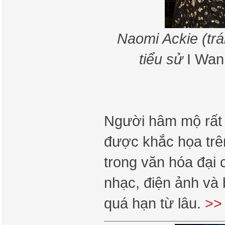
Naomi Ackie (trá
tiểu sử
I Wan
Người hâm mộ rất
được khắc họa trê
trong văn hóa đại 
nhạc, điện ảnh và 
quá hạn từ lâu.
>>