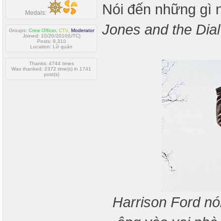
Nói đến những gì 
Medals:
Jones and the Dial
Groups:
Crew Officer
,
CTV
,
Moderator
Joined: 10/20/2010(UTC)
Posts: 9,310
Location: Lữ quán
Thanks: 4744 times
Was thanked: 2372 time(s) in 1741
post(s)
Harrison Ford nó