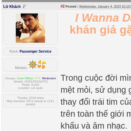
#2
Lữ Khách
Posted :
Wednesday, January 4, 2023 10:13
I Wanna 
khán giả g
Rank:
Passenger Service
Medals:
Trong cuộc đời mì
Groups:
Crew Officer
,
CTV
,
Moderator
Joined: 10/20/2010(UTC)
Posts: 9,310
mệt mỏi, sử dụng g
Location: Lữ quán
Thanks: 4744 times
thay đổi trái tim c
Was thanked: 2372 time(s) in 1741
post(s)
trên toàn thế giớ
khấu và âm nhạc.