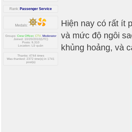
Rank:
Passenger Service
Hiện nay có rất ít 
Medals:
và mức độ ngôi sa
Groups:
Crew Officer
,
CTV
,
Moderator
Joined: 10/20/2010(UTC)
Posts: 9,310
khủng hoảng, và cá
Location: Lữ quán
Thanks: 4744 times
Was thanked: 2372 time(s) in 1741
post(s)