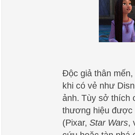
Độc giả thân mến,
khi có vẻ như Dis
ảnh. Tùy sở thích 
thương hiệu được 
(Pixar,
Star Wars
,
cứu hoặc tàn phá 