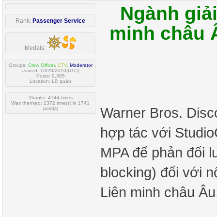
Ngành giải
Rank:
Passenger Service
minh châu 
Medals:
Groups:
Crew Officer
,
CTV
,
Moderator
Joined: 10/20/2010(UTC)
Posts: 9,305
Location: Lữ quán
Thanks: 4744 times
Was thanked: 2372 time(s) in 1741
Warner Bros. Disc
post(s)
hợp tác với Studio
MPA để phản đối lu
blocking) đối với 
Liên minh châu Âu