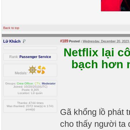
Back to top
#189
Lữ Khách
Posted :
Wednesday, December 20, 2023 
Netflix lại 
Rank:
Passenger Service
bạch hơn n
Medals:
Groups:
Crew Officer
,
CTV
,
Moderator
Joined: 10/20/2010(UTC)
Posts: 9,305
Location: Lữ quán
Thanks: 4744 times
Was thanked: 2372 time(s) in 1741
Gã khổng lồ phát 
post(s)
cho thấy người ta 