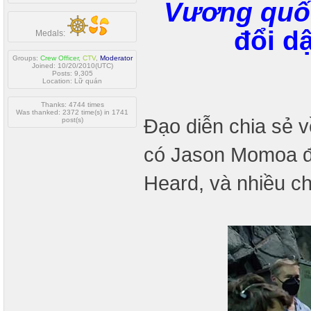
Vương quốc
đổi d
Medals:
Groups:
Crew Officer
,
CTV
,
Moderator
Joined: 10/20/2010(UTC)
Posts: 9,305
Location: Lữ quán
Thanks: 4744 times
Was thanked: 2372 time(s) in 1741
Đạo diễn chia sẻ v
post(s)
có Jason Momoa đó
Heard, và nhiều c