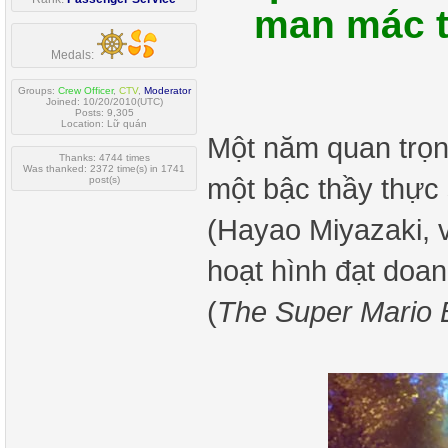
man mác t
Medals:
Groups:
Crew Officer
,
CTV
,
Moderator
Joined: 10/20/2010(UTC)
Posts: 9,305
Location: Lữ quán
Một năm quan trọn
Thanks: 4744 times
Was thanked: 2372 time(s) in 1741
một bậc thầy thực 
post(s)
(Hayao Miyazaki, 
hoạt hình đạt doan
(
The Super Mario 