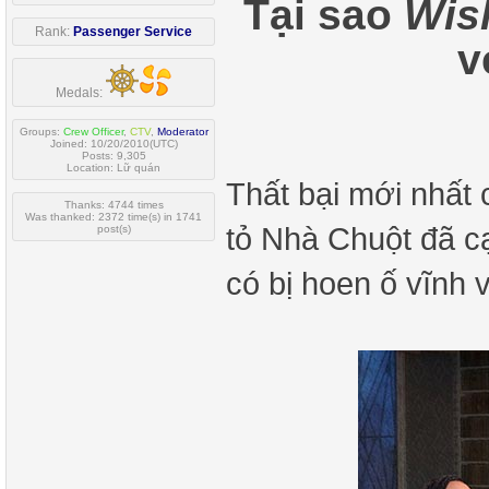
Tại sao
Wi
Rank:
Passenger Service
v
Medals:
Groups:
Crew Officer
,
CTV
,
Moderator
Joined: 10/20/2010(UTC)
Posts: 9,305
Location: Lữ quán
Thất bại mới nhất 
Thanks: 4744 times
Was thanked: 2372 time(s) in 1741
tỏ Nhà Chuột đã c
post(s)
có bị hoen ố vĩnh 