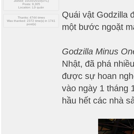
Joined: 10/20/2010(UTC)
Posts: 9,305
Location: Lữ quán
Quái vật Godzilla 
Thanks: 4744 times
Was thanked: 2372 time(s) in 1741
một bước ngoặt mà
post(s)
Godzilla Minus On
Nhật, đã phá nhiề
được sự hoan nghê
vào ngày 1 tháng 1
hầu hết các nhà s