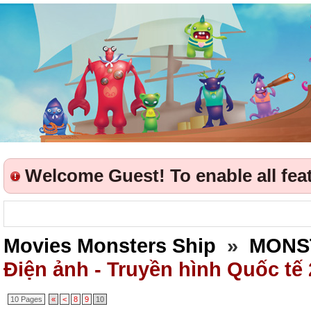
Welcome Guest! To enable all featu
Movies Monsters Ship
»
MONS
Điện ảnh - Truyền hình Quốc tế
10 Pages
«
<
8
9
10