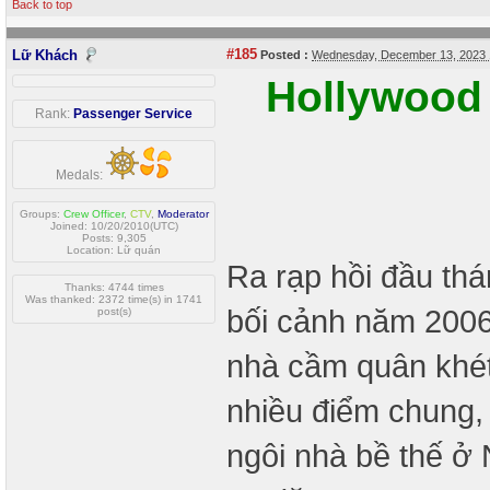
Back to top
#185
Lữ Khách
Posted :
Wednesday, December 13, 2023
Hollywood
Rank:
Passenger Service
Medals:
Groups:
Crew Officer
,
CTV
,
Moderator
Joined: 10/20/2010(UTC)
Posts: 9,305
Location: Lữ quán
Ra rạp hồi đầu th
Thanks: 4744 times
Was thanked: 2372 time(s) in 1741
bối cảnh năm 200
post(s)
nhà cầm quân khét
nhiều điểm chung,
ngôi nhà bề thế ở