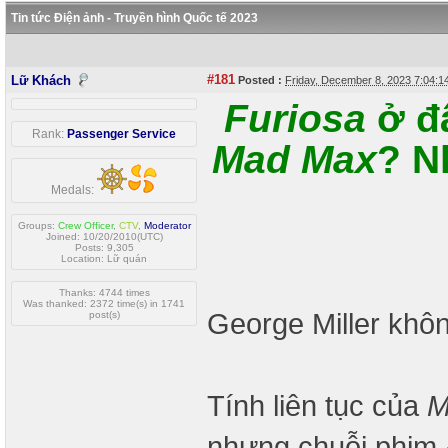
Tin tức Điện ảnh - Truyền hình Quốc tế 2023
#181
Lữ Khách
Posted :
Friday, December 8, 2023 7:04:
Furiosa
ở đâ
Rank:
Passenger Service
Mad Max
? N
Medals:
Groups:
Crew Officer
,
CTV
,
Moderator
Joined: 10/20/2010(UTC)
Posts: 9,305
Location: Lữ quán
Thanks: 4744 times
Was thanked: 2372 time(s) in 1741
George Miller khô
post(s)
Tính liên tục của
M
nhưng chuỗi phim 4