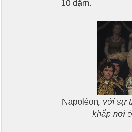
10 dặm.
Napoléon
, với sự
khắp nơi 