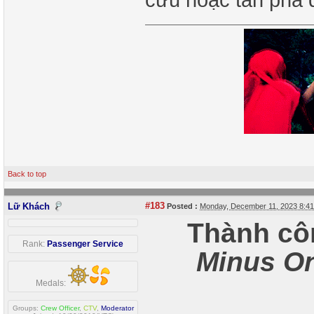
Back to top
#183
Lữ Khách
Posted :
Monday, December 11, 2023 8:4
Thành cô
Rank:
Passenger Service
Minus O
Medals:
Groups:
Crew Officer
,
CTV
,
Moderator