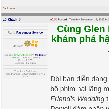
Back to top
#188
Lữ Khách
Posted :
Tuesday, December 19, 2023 9:
Cùng Glen 
Rank:
Passenger Service
khám phá hậ
Medals:
Groups:
Crew Officer
,
CTV
,
Moderator
Joined: 10/20/2010(UTC)
Posts: 9,305
Location: Lữ quán
Thanks: 4744 times
Was thanked: 2372 time(s) in 1741
Đôi bạn diễn đang 
post(s)
bộ phim hài lãng m
Friend’s Wedding
t
Powell đảm nhận v