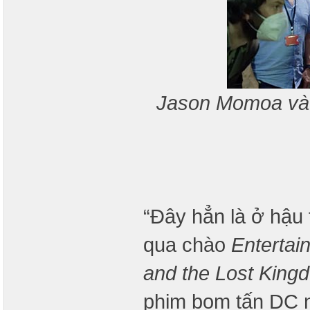
Jason Momoa và
“Đây hẳn là ở hậu 
qua chào
Entertai
and the Lost King
phim bom tấn DC 