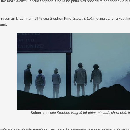
 thể mới
Salem’s Lot
của Stephen King là bộ phim mới nhất chưa phát hành đã bị
 truyện ăn khách năm 1975 của Stephen King,
Salem’s Lot
, một ma cà rồng xuất h
and.
Salem’s Lot
của Stephen King là bộ phim mới nhất chưa phát h