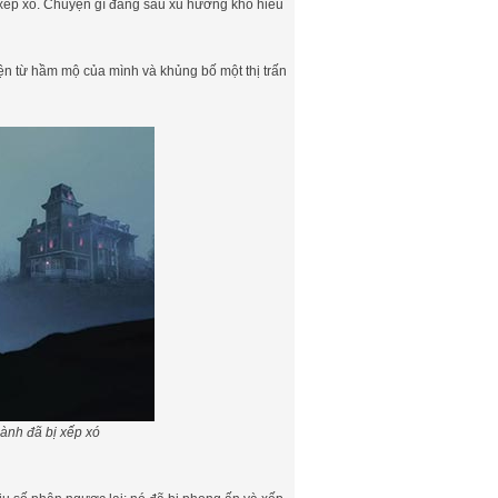
 xếp xó. Chuyện gì đằng sau xu hướng khó hiểu
iện từ hầm mộ của mình và khủng bố một thị trấn
ành đã bị xếp xó