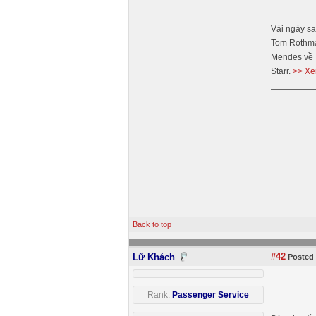
Vài ngày sa
Tom Rothman
Mendes về T
Starr.
>> Xe
Back to top
#42
Lữ Khách
Posted 
Rank:
Passenger Service