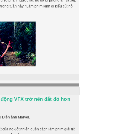
ịu số phận ngược lại: nó đã bị phong ấn và xếp
trong tuần này. “Làm phim kinh dị kiểu cũ: nỗi
o động VFX trở nên đắt đỏ hơn
ụ Điện ảnh Marvel.
t của họ đột nhiên quên cách làm phim giải trí: