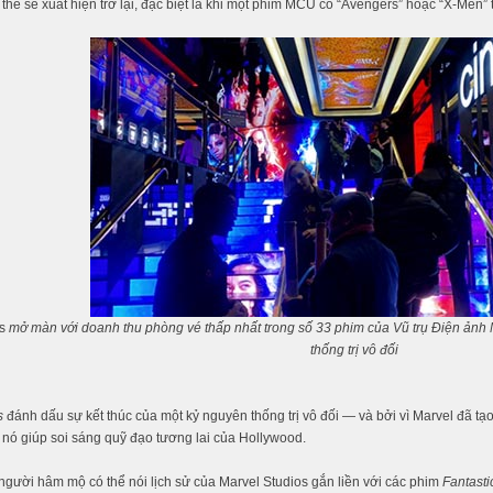
 thể sẽ xuất hiện trở lại, đặc biệt là khi một phim MCU có “Avengers” hoặc “X-Men” t
ls
mở màn với doanh thu phòng vé thấp nhất trong số 33 phim của Vũ trụ Điện ảnh 
thống trị vô đối
s
đánh dấu sự kết thúc của một kỷ nguyên thống trị vô đối — và bởi vì Marvel đã tạ
a nó giúp soi sáng quỹ đạo tương lai của Hollywood.
người hâm mộ có thể nói lịch sử của Marvel Studios gắn liền với các phim
Fantasti