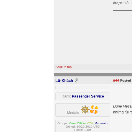
được miêu t
Back to top
#44
Lữ Khách
Posted 
Rank:
Passenger Service
Dune Mess
những rủi r
Medals:
Groups:
Crew Officer
,
CTV
,
Moderator
Joined: 10/20/2010(UTC)
Posts: 9,305