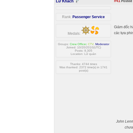
#41
Lữ Khách
Posted 
Rank:
Passenger Service
Giám đốc h
các tựa phi
Medals:
Groups:
Crew Officer
,
CTV
,
Moderator
Joined: 10/20/2010(UTC)
Posts: 9,305
Location: Lữ quán
Thanks: 4744 times
Was thanked: 2372 time(s) in 1741
post(s)
John Lenno
chưa 