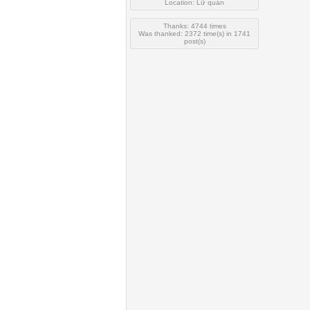
Location: Lữ quán
Thanks: 4744 times
Was thanked: 2372 time(s) in 1741
post(s)