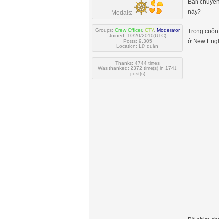
Bản chuyển
này?
Medals:
Groups:
Crew Officer
,
CTV
,
Moderator
Trong cuốn
Joined: 10/20/2010(UTC)
ở New Engl
Posts: 9,305
Location: Lữ quán
Thanks: 4744 times
Was thanked: 2372 time(s) in 1741
post(s)