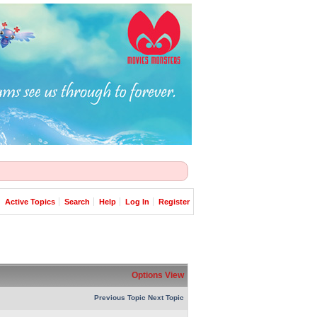
Active Topics
Search
Help
Log In
Register
Options
View
Previous Topic
Next Topic