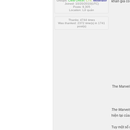
Groups:
Crew Officer
,
CTV
,
Moderator
khán giả có
Joined: 10/20/2010(UTC)
Posts: 9,305
Location: Lữ quán
Thanks: 4744 times
Was thanked: 2372 time(s) in 1741
post(s)
The Marve
The Marvel
hiện tại củ
Tuy một số 