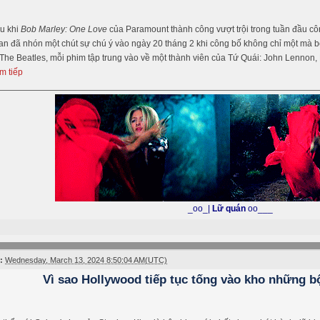
u khi
Bob Marley: One Love
của Paramount thành công vượt trội trong tuần đầu cô
 đã nhón một chút sự chú ý vào ngày 20 tháng 2 khi công bố không chỉ một mà bố
he Beatles, mỗi phim tập trung vào về một thành viên của Tứ Quái: John Lennon
m tiếp
_oo_|
Lữ quán
oo___
:
Wednesday, March 13, 2024 8:50:04 AM(UTC)
Vì sao Hollywood tiếp tục tống vào kho những 