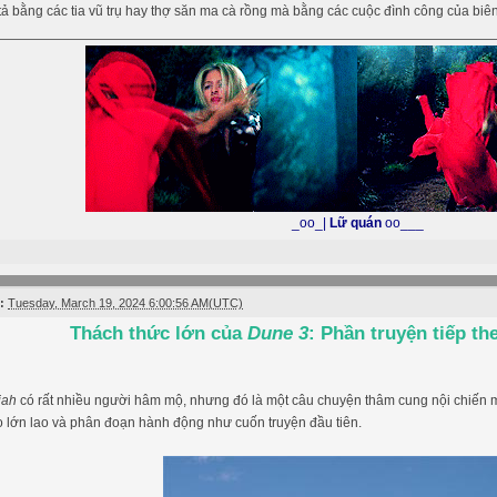
ả bằng các tia vũ trụ hay thợ săn ma cà rồng mà bằng các cuộc đình công của biên
_oo_|
Lữ quán
oo___
:
Tuesday, March 19, 2024 6:00:56 AM(UTC)
Thách thức lớn của
Dune 3
: Phần truyện tiếp t
iah
có rất nhiều người hâm mộ, nhưng đó là một câu chuyện thâm cung nội chiến ma
o lớn lao và phân đoạn hành động như cuốn truyện đầu tiên.