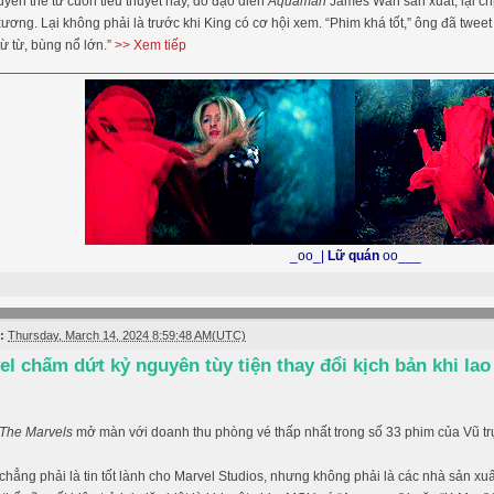
yển thể từ cuốn tiểu thuyết này, do đạo diễn
Aquaman
James Wan sản xuất, lại ch
xương. Lại không phải là trước khi King có cơ hội xem. “Phim khá tốt,” ông đã tweet 
từ từ, bùng nổ lớn.”
>> Xem tiếp
_oo_|
Lữ quán
oo___
:
Thursday, March 14, 2024 8:59:48 AM(UTC)
el chấm dứt kỷ nguyên tùy tiện thay đổi kịch bản khi la
The Marvels
mở màn với doanh thu phòng vé thấp nhất trong số 33 phim của Vũ tr
chẳng phải là tin tốt lành cho Marvel Studios, nhưng không phải là các nhà sản xuấ