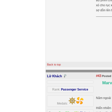
Bộ phim chu
xó cho rục 
sợ dồn lên 
Back to top
#43
Lữ Khách
Posted 
Marv
Rank:
Passenger Service
Năm ngoái
Medals:
Hiển nhiên 