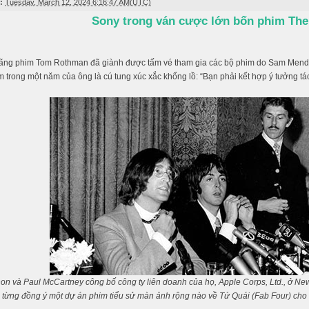
:
Tuesday, March 12, 2024 6:16:47 AM(UTC)
Sony trong ván cược lớn bốn phim The
ãng phim Tom Rothman đã giành được tấm vé tham gia các bộ phim do Sam Mende
m trong một năm của ông là cú tung xúc xắc khổng lồ: “Bạn phải kết hợp ý tưởng tá
n và Paul McCartney công bố công ty liên doanh của họ, Apple Corps, Ltd., ở N
từng đồng ý một dự án phim tiểu sử màn ảnh rộng nào về Tứ Quái (Fab Four) cho 