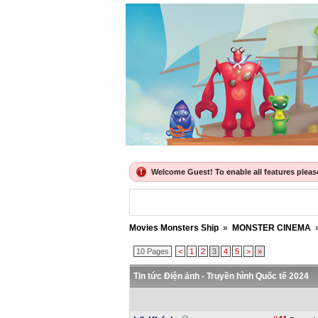
Welcome Guest! To enable all features please 
Movies Monsters Ship
»
MONSTER CINEMA
10 Pages
<
1
2
3
4
5
>
»
Tin tức Điện ảnh - Truyền hình Quốc tế 2024