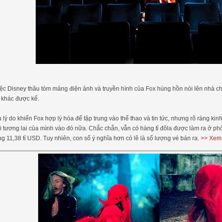
iệc Disney thâu tóm mảng điện ảnh và truyền hình của Fox hùng hồn nói lên nhà ch
 khác được kể.
u lý do khiến Fox hợp lý hóa để tập trung vào thể thao và tin tức, nhưng rõ ràng k
 tương lai của mình vào đó nữa. Chắc chắn, vẫn có hàng tỉ đôla được làm ra ở ph
ng 11,38 tỉ USD. Tuy nhiên, con số ý nghĩa hơn có lẽ là số lượng vé bán ra.
>> Xem 