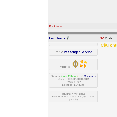
Back to top
#2
Lữ Khách
Posted :
Câu chu
Rank:
Passenger Service
Medals:
Groups:
Crew Officer
,
CTV
,
Moderator
Joined: 10/20/2010(UTC)
Posts: 9,307
Location: Lữ quán
Thanks: 4744 times
Was thanked: 2372 time(s) in 1741
post(s)