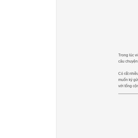
Trong lúc v
câu chuyện
Có rất nhiề
muốn ký gửi
với tổng cộ