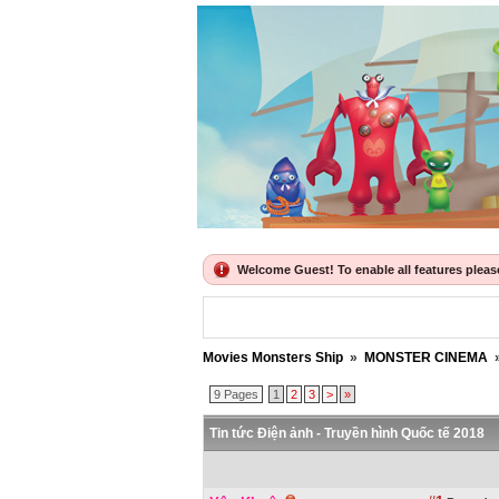
Welcome Guest! To enable all features please 
Movies Monsters Ship
»
MONSTER CINEMA
9 Pages
1
2
3
>
»
Tin tức Điện ảnh - Truyền hình Quốc tế 2018