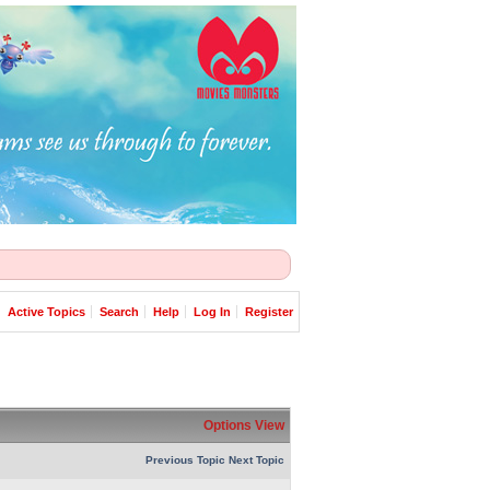
Active Topics
Search
Help
Log In
Register
Options
View
Previous Topic
Next Topic