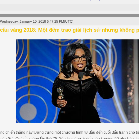
Wednesday, January 10, 2018 5:47:25 PM(UTC)
cầu vàng 2018: Một đêm trao giải lịch sử nhưng không ph
g chiến thắng này tượng trưng một chương trình từ đầu đến cuối đấu tranh cho ti
 của Giải Quả cầu vàng lần thứ 75. Xét cho cùng, ý kiến của khoảng 90 nhà báo 