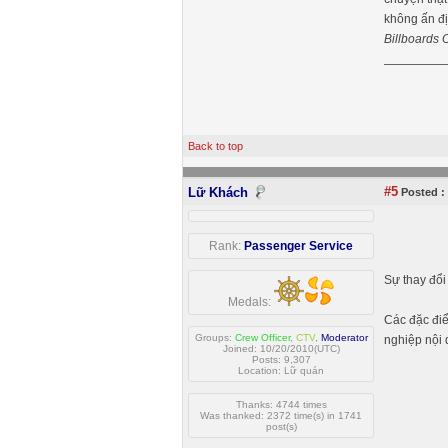
không ấn đị
Billboards 
Back to top
#5
Lữ Khách
Posted :
Rank:
Passenger Service
Sự thay đổi
Medals:
Các đặc điể
Groups:
Crew Officer
,
CTV
,
Moderator
nghiệp nội 
Joined: 10/20/2010(UTC)
Posts: 9,307
Location: Lữ quán
Thanks: 4744 times
Was thanked: 2372 time(s) in 1741
post(s)