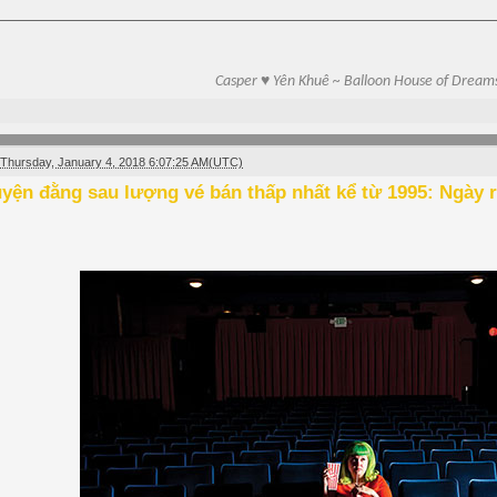
Casper ♥ Yên Khuê ~ Balloon House of Dream
Thursday, January 4, 2018 6:07:25 AM(UTC)
yện đằng sau lượng vé bán thấp nhất kể từ 1995: Ngày r