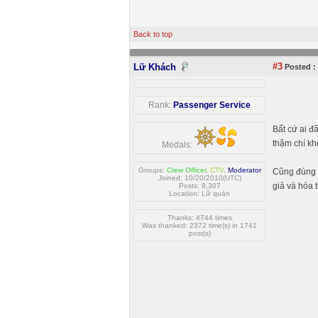
Back to top
#3
Lữ Khách
Posted :
Rank:
Passenger Service
Bất cứ ai 
thậm chí kh
Medals:
Groups:
Crew Officer
,
CTV
,
Moderator
Cũng đúng t
Joined: 10/20/2010(UTC)
giả và hóa 
Posts: 9,307
Location: Lữ quán
Thanks: 4744 times
Was thanked: 2372 time(s) in 1741
post(s)