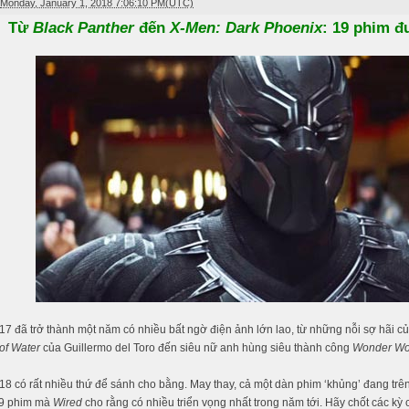
Monday, January 1, 2018 7:06:10 PM(UTC)
Từ
Black Panther
đến
X-Men: Dark Phoenix
: 19 phim đ
17 đã trở thành một năm có nhiều bất ngờ điện ảnh lớn lao, từ những nỗi sợ hãi c
of Water
của Guillermo del Toro đến siêu nữ anh hùng siêu thành công
Wonder W
18 có rất nhiều thứ để sánh cho bằng. May thay, cả một dàn phim ‘khủng’ đang t
19 phim mà
Wired
cho rằng có nhiều triển vọng nhất trong năm tới. Hãy chốt các kỳ