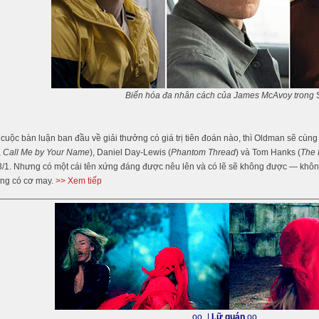
Biến hóa đa nhân cách của James McAvoy trong
S
uộc bàn luận ban đầu về giải thưởng có giá trị tiên đoán nào, thì Oldman sẽ cù
,
Call Me by Your Name
), Daniel Day-Lewis (
Phantom Thread
) và Tom Hanks (
The 
/1. Nhưng có một cái tên xứng đáng được nêu lên và có lẽ sẽ không được — không 
ông có cơ may.
>> Xem tiếp
_oo_|
Lữ quán
oo___