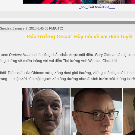
_oo_|
Lữ quán
oo___
Sunday, January 7, 2018 6:45:35 PM(UTC)
Đấu trường Oscar: Hãy nói về vai diễn tuyệt
đã xem
Darkest Hour
ít nhất cũng chắc chắn được một điều: Gary Oldman là một tr
ông chừng sẽ chiến thắng với vai diễn Thủ tướng Anh Winston Churchill.
hôi: Diễn xuất của Oldman xứng đáng đoạt giải thưởng, vì ông khắc họa cả hình t
trang — cuộc đời của một người đàn ông dường như tái sinh trước mắt chúng ta tr