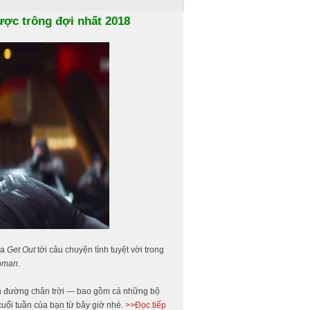
ược trông đợi nhất 2018
ủa
Get Out
tới câu chuyện tình tuyệt vời trong
oman
.
rên đường chân trời — bao gồm cả những bộ
 cuối tuần của bạn từ bây giờ nhé.
>>Đọc tiếp