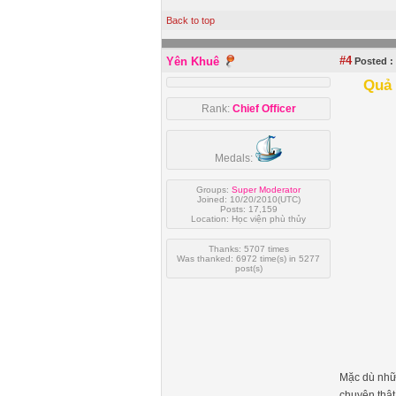
Back to top
#4
Yên Khuê
Posted :
Quả 
Rank:
Chief Officer
Medals:
Groups:
Super Moderator
Joined: 10/20/2010(UTC)
Posts: 17,159
Location: Học viện phù thủy
Thanks: 5707 times
Was thanked: 6972 time(s) in 5277
post(s)
Mặc dù nhữn
chuyện thật