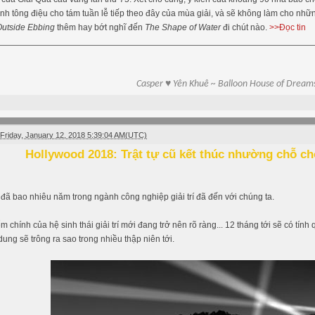
nh tông điệu cho tám tuần lễ tiếp theo đây của mùa giải, và sẽ không làm cho nh
Outside Ebbing
thêm hay bớt nghĩ đến
The Shape of Water
đi chút nào.
>>Đọc tin
Casper ♥ Yên Khuê ~ Balloon House of Dream
Friday, January 12, 2018 5:39:04 AM(UTC)
Hollywood 2018: Trật tự cũ kết thúc nhường chỗ cho
 đã bao nhiêu năm trong ngành công nghiệp giải trí đã đến với chúng ta.
m chính của hệ sinh thái giải trí mới đang trở nên rõ ràng... 12 tháng tới sẽ có tín
dung sẽ trông ra sao trong nhiều thập niên tới.