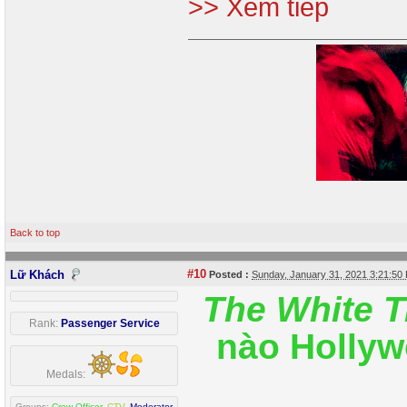
>> Xem tiếp
Back to top
#10
Lữ Khách
Posted :
Sunday, January 31, 2021 3:21:5
The White T
Rank:
Passenger Service
nào Hollyw
Medals:
Groups:
Crew Officer
,
CTV
,
Moderator