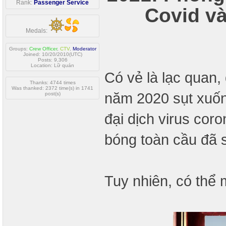
Rank:
Passenger Service
Covid và
Medals:
Groups:
Crew Officer
,
CTV
,
Moderator
Joined: 10/20/2010(UTC)
Posts: 9,306
Location: Lữ quán
Có vẻ là lạc quan,
Thanks: 4744 times
Was thanked: 2372 time(s) in 1741
năm 2020 sụt xuống
post(s)
đại dịch virus cor
bóng toàn cầu đã 
Tuy nhiên, có thể 