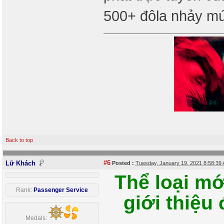
500+ đôla nhảy mú
Back to top
#6
Lữ Khách
Posted :
Tuesday, January 19, 2021 8:58:3
Thể loại mớ
Rank:
Passenger Service
giới thiệu
Medals: