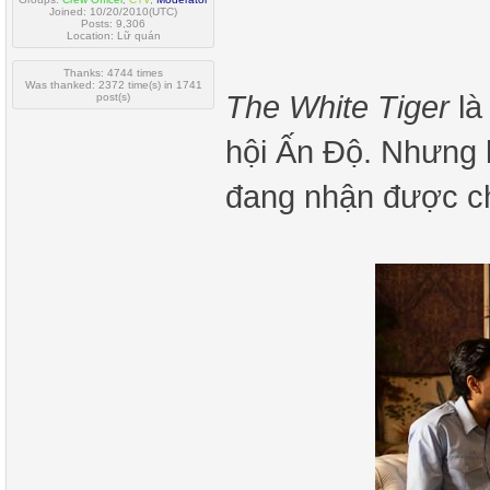
Joined: 10/20/2010(UTC)
Posts: 9,306
Location: Lữ quán
Thanks: 4744 times
Was thanked: 2372 time(s) in 1741
The White Tiger
là
post(s)
hội Ấn Độ. Nhưng 
đang nhận được c