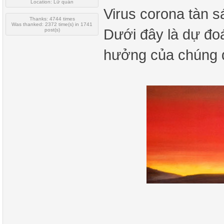
Location: Lữ quán
Virus corona tàn s
Thanks: 4744 times
Was thanked: 2372 time(s) in 1741
Dưới đây là dự đo
post(s)
hưởng của chúng 