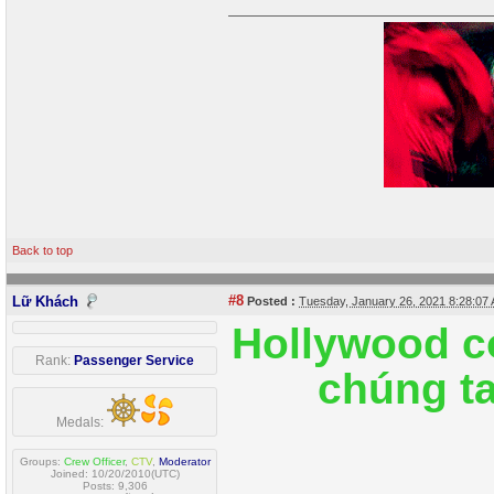
Back to top
#8
Lữ Khách
Posted :
Tuesday, January 26, 2021 8:28:0
Hollywood c
Rank:
Passenger Service
chúng ta
Medals:
Groups:
Crew Officer
,
CTV
,
Moderator
Joined: 10/20/2010(UTC)
Posts: 9,306