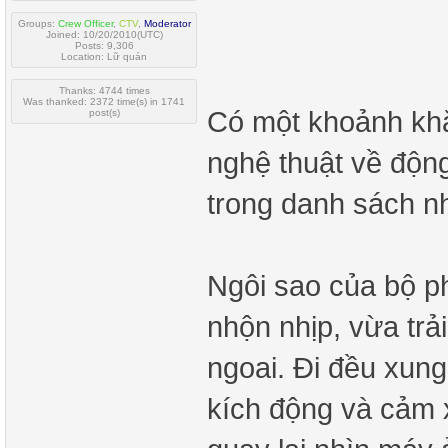
Groups:
Crew Officer
,
CTV
,
Moderator
Joined: 10/20/2010(UTC)
Posts: 9,306
Location: Lữ quán
Thanks: 4744 times
Was thanked: 2372 time(s) in 1741
Có một khoảnh kh
post(s)
nghệ thuật về động
trong danh sách n
Ngôi sao của bộ ph
nhộn nhịp, vừa trả
ngoai. Đi đều xung 
kích động và cảm 