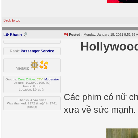
Back to top
#4
Lữ Khách
Posted :
Monday, January 18, 2021 9:51:39
Hollywood
Rank:
Passenger Service
Medals:
Groups:
Crew Officer
,
CTV
,
Moderator
Joined: 10/20/2010(UTC)
Posts: 9,306
Location: Lữ quán
Các phim có nữ ch
Thanks: 4744 times
Was thanked: 2372 time(s) in 1741
xưa về sức mạnh.
post(s)