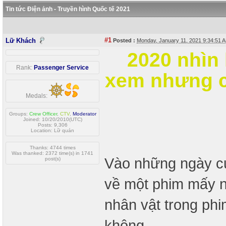
Tin tức Điện ảnh - Truyền hình Quốc tế 2021
#1
Lữ Khách
Posted :
Monday, January 11, 2021 9:34:51
2020 nhìn 
Rank:
Passenger Service
xem nhưng c
Medals:
Groups:
Crew Officer
,
CTV
,
Moderator
Joined: 10/20/2010(UTC)
Posts: 9,306
Location: Lữ quán
Thanks: 4744 times
Was thanked: 2372 time(s) in 1741
Vào những ngày cuố
post(s)
về một phim mấy ng
nhân vật trong phi
không.