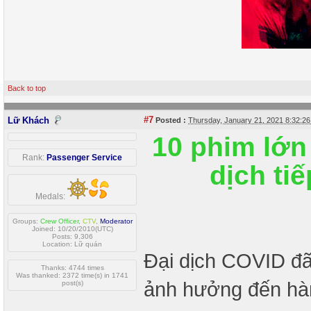
Back to top
#7
Lữ Khách
Posted :
Thursday, January 21, 2021 8:32:2
10 phim lớn
Rank:
Passenger Service
dịch tiế
Medals:
Groups:
Crew Officer
,
CTV
,
Moderator
Joined: 10/20/2010(UTC)
Posts: 9,306
Location: Lữ quán
Đại dịch COVID đã 
Thanks: 4744 times
Was thanked: 2372 time(s) in 1741
ảnh hưởng đến hàng
post(s)