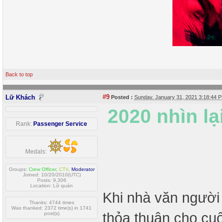
Back to top
#9
Lữ Khách
Posted :
Sunday, January 31, 2021 3:18:44
2020 nhìn lạ
Rank:
Passenger Service
Medals:
Groups:
Crew Officer
,
CTV
,
Moderator
Joined: 10/20/2010(UTC)
Posts: 9,306
Location: Lữ quán
Khi nhà văn người
Thanks: 4744 times
Was thanked: 2372 time(s) in 1741
thỏa thuận cho cuố
post(s)