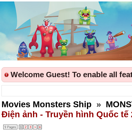
Welcome Guest! To enable all featu
Movies Monsters Ship
»
MONS
Điện ảnh - Truyền hình Quốc tế
9 Pages
1
2
3
>
»