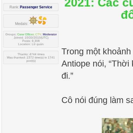
2021: Các c
Rank:
Passenger Service
đổ
Medals:
Groups:
Crew Officer
,
CTV
,
Moderator
Joined: 10/20/2010(UTC)
Posts: 9,306
Location: Lữ quán
Trong một khoảnh
Thanks: 4744 times
Was thanked: 2372 time(s) in 1741
Antiope nói, “Thời
post(s)
đi.”
Cô nói đúng làm s