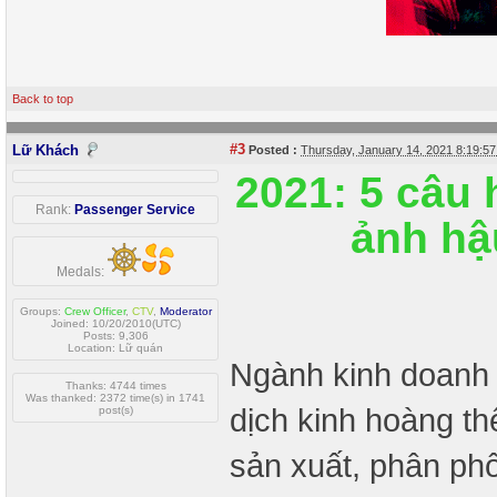
Back to top
#3
Lữ Khách
Posted :
Thursday, January 14, 2021 8:19:5
2021: 5 câu
Rank:
Passenger Service
ảnh hậ
Medals:
Groups:
Crew Officer
,
CTV
,
Moderator
Joined: 10/20/2010(UTC)
Posts: 9,306
Location: Lữ quán
Ngành kinh doanh 
Thanks: 4744 times
Was thanked: 2372 time(s) in 1741
dịch kinh hoàng th
post(s)
sản xuất, phân ph