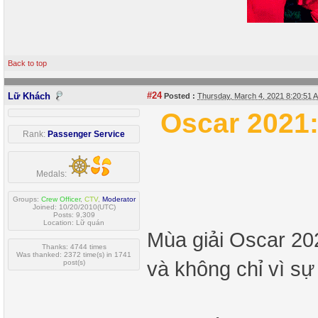
Back to top
#24
Lữ Khách
Posted :
Thursday, March 4, 2021 8:20:51
Oscar 2021:
Rank:
Passenger Service
Medals:
Groups:
Crew Officer
,
CTV
,
Moderator
Joined: 10/20/2010(UTC)
Posts: 9,309
Location: Lữ quán
Mùa giải Oscar 202
Thanks: 4744 times
Was thanked: 2372 time(s) in 1741
và không chỉ vì s
post(s)