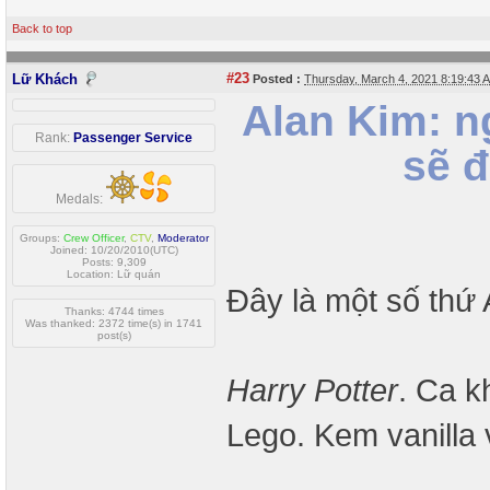
Back to top
#23
Lữ Khách
Posted :
Thursday, March 4, 2021 8:19:43
Alan Kim: n
Rank:
Passenger Service
sẽ đ
Medals:
Groups:
Crew Officer
,
CTV
,
Moderator
Joined: 10/20/2010(UTC)
Posts: 9,309
Location: Lữ quán
Đây là một số thứ 
Thanks: 4744 times
Was thanked: 2372 time(s) in 1741
post(s)
Harry Potter
. Ca 
Lego. Kem vanilla 