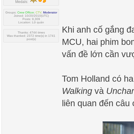
Medals:
Groups:
Crew Officer
,
CTV
,
Moderator
Joined: 10/20/2010(UTC)
Posts: 9,309
Location: Lữ quán
Khi anh cố gắng đ
Thanks: 4744 times
Was thanked: 2372 time(s) in 1741
MCU, hai phim bom
post(s)
vấn đề lớn cần vư
Tom Holland có ha
Walking
và
Unchar
liên quan đến câu 