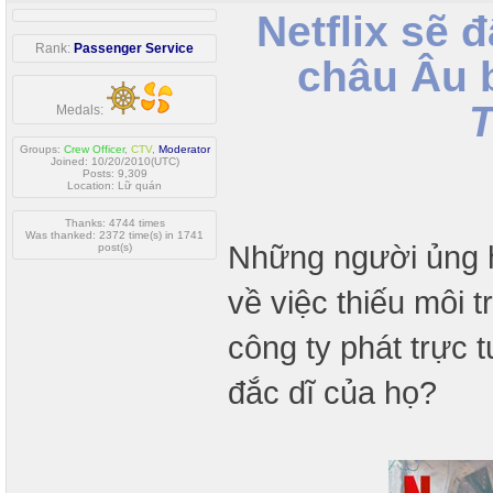
Netflix sẽ
Rank:
Passenger Service
châu Âu 
T
Medals:
Groups:
Crew Officer
,
CTV
,
Moderator
Joined: 10/20/2010(UTC)
Posts: 9,309
Location: Lữ quán
Thanks: 4744 times
Was thanked: 2372 time(s) in 1741
Những người ủng h
post(s)
về việc thiếu môi 
công ty phát trực t
đắc dĩ của họ?