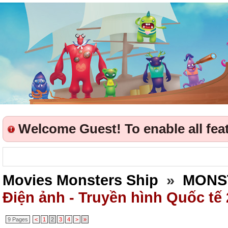
Welcome Guest! To enable all featu
Movies Monsters Ship
»
MONS
Điện ảnh - Truyền hình Quốc tế
9 Pages
<
1
2
3
4
>
»