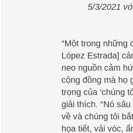
5/3/2021 vớ
“Một trong những đ
López Estrada] cả
neo nguồn cảm hứ
cộng đồng mà họ g
trọng của ‘chúng tô
giải thích. “Nó sâ
về và chúng tôi bắ
họa tiết, vải vóc,