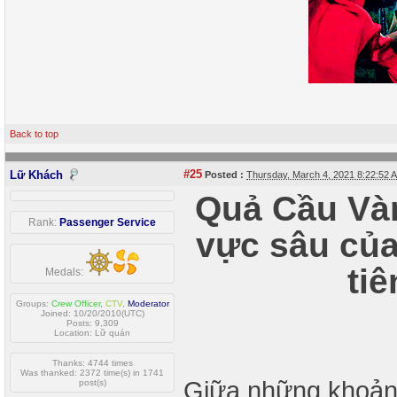
Back to top
#25
Lữ Khách
Posted :
Thursday, March 4, 2021 8:22:52
Quả Cầu Vàn
Rank:
Passenger Service
vực sâu của
tiê
Medals:
Groups:
Crew Officer
,
CTV
,
Moderator
Joined: 10/20/2010(UTC)
Posts: 9,309
Location: Lữ quán
Thanks: 4744 times
Was thanked: 2372 time(s) in 1741
Giữa những khoảnh
post(s)