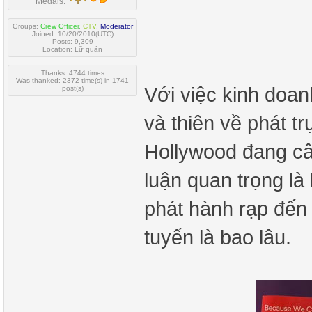
Medals:
Groups:
Crew Officer
,
CTV
,
Moderator
Joined: 10/20/2010(UTC)
Posts: 9,309
Location: Lữ quán
Thanks: 4744 times
Was thanked: 2372 time(s) in 1741
Với việc kinh doanh
post(s)
và thiên về phát t
Hollywood đang câ
luận quan trọng là
phát hành rạp đến 
tuyến là bao lâu.