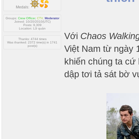
Medals:
Groups:
Crew Officer
,
CTV
,
Moderator
Joined: 10/20/2010(UTC)
Posts: 9,309
Location: Lữ quán
Với
Chaos Walkin
Thanks: 4744 times
Was thanked: 2372 time(s) in 1741
Việt Nam từ ngày 1
post(s)
khiến chúng ta cứ
dập tơi tả sát bờ 