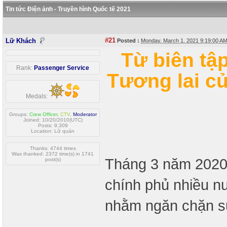
Tin tức Điện ảnh - Truyền hình Quốc tế 2021
#21
Lữ Khách
Posted :
Monday, March 1, 2021 9:19:00 A
Từ biên tậ
Rank:
Passenger Service
Tương lai c
Medals:
Groups:
Crew Officer
,
CTV
,
Moderator
Joined: 10/20/2010(UTC)
Posts: 9,309
Location: Lữ quán
Thanks: 4744 times
Was thanked: 2372 time(s) in 1741
Tháng 3 năm 2020, 
post(s)
chính phủ nhiều nư
nhằm ngăn chặn sự