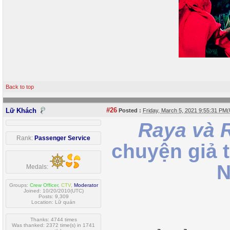
Back to top
#26
Lữ Khách
Posted :
Friday, March 5, 2021 9:55:31 PM
Raya và 
Rank:
Passenger Service
chuyện giả 
N
Medals:
Groups:
Crew Officer
,
CTV
,
Moderator
Joined: 10/20/2010(UTC)
Posts: 9,309
Location: Lữ quán
Thanks: 4744 times
Was thanked: 2372 time(s) in 1741