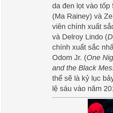
da đen lọt vào tốp
(Ma Rainey) và Ze
viên chính xuất s
và Delroy Lindo (
D
chính xuất sắc nh
Odom Jr. (
One Nig
and the Black Mes
thể sẽ là kỷ lục b
lệ sáu vào năm 2