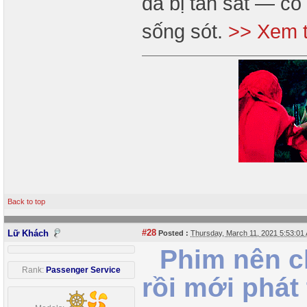
đã bị tàn sát — có
sống sót.
>> Xem t
Back to top
#28
Lữ Khách
Posted :
Thursday, March 11, 2021 5:53:0
Phim nên c
Rank:
Passenger Service
rồi mới phát