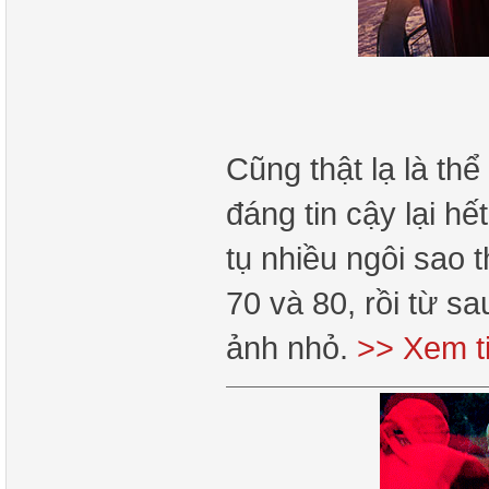
Cũng thật lạ là thể
đáng tin cậy lại hế
tụ nhiều ngôi sao 
70 và 80, rồi từ sa
ảnh nhỏ.
>> Xem t