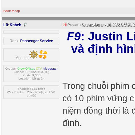
Back to top
#6
Lữ Khách
Posted :
Sunday, January 16, 2022 5:36:31
F9
: Justin 
Rank:
Passenger Service
và định hì
Medals:
Groups:
Crew Officer
,
CTV
,
Moderator
Joined: 10/20/2010(UTC)
Posts: 9,308
Location: Lữ quán
Trong chuỗi phim 
Thanks: 4744 times
Was thanked: 2372 time(s) in 1741
có 10 phim vững c
post(s)
niệm đồng thời là 
đình.