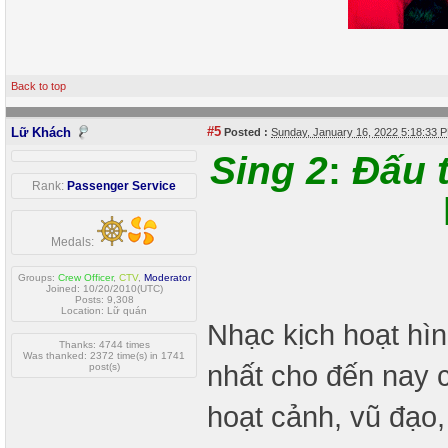
Back to top
#5
Lữ Khách
Posted :
Sunday, January 16, 2022 5:18:33
Sing 2
:
Đấu 
Rank:
Passenger Service
Medals:
Groups:
Crew Officer
,
CTV
,
Moderator
Joined: 10/20/2010(UTC)
Posts: 9,308
Location: Lữ quán
Nhạc kịch hoạt hìn
Thanks: 4744 times
Was thanked: 2372 time(s) in 1741
nhất cho đến nay củ
post(s)
hoạt cảnh, vũ đạo,