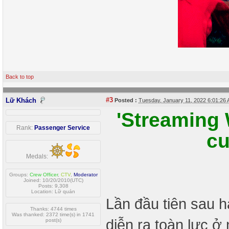
Back to top
#3
Lữ Khách
Posted :
Tuesday, January 11, 2022 6:01:2
'Streaming 
Rank:
Passenger Service
cu
Medals:
Groups:
Crew Officer
,
CTV
,
Moderator
Joined: 10/20/2010(UTC)
Posts: 9,308
Location: Lữ quán
Lần đầu tiên sau h
Thanks: 4744 times
Was thanked: 2372 time(s) in 1741
diễn ra toàn lực ở
post(s)