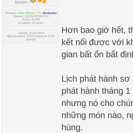
Medals:
Groups:
Crew Officer
,
CTV
,
Moderator
Joined: 10/20/2010(UTC)
Posts: 9,308
Location: Lữ quán
Hơn bao giờ hết, t
Thanks: 4744 times
Was thanked: 2372 time(s) in 1741
kết nối được với k
post(s)
gian bất ổn bất đị
Lịch phát hành sơ 
phát hành tháng 1
nhưng nó cho chún
những món nào, n
hùng.