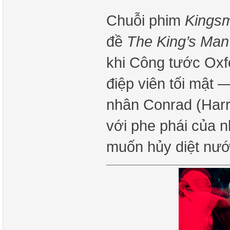
Chuỗi phim
Kings
đề
The King’s Man
khi Công tước Oxfo
điệp viên tối mật 
nhân Conrad (Harr
với phe phái của 
muốn hủy diệt nư