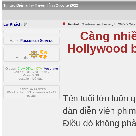
Tin tức Điện ảnh - Truyền hình Quốc tế 2022
#1
Lữ Khách
Posted :
Wednesday, January 5, 2022 9:29:
Càng nhiề
Rank:
Passenger Service
Hollywood b
Medals:
Groups:
Crew Officer
,
CTV
,
Moderator
Joined: 10/20/2010(UTC)
Posts: 9,308
Location: Lữ quán
Thanks: 4744 times
Was thanked: 2372 time(s) in 1741
Tên tuổi lớn luôn 
post(s)
dàn diễn viên phim
Điều đó không phải