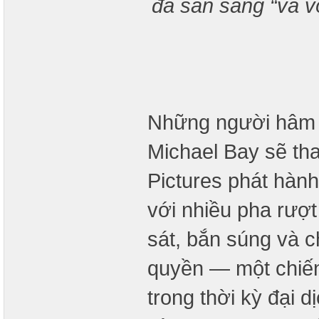
đã sẵn sàng “và v
Những người hâm 
Michael Bay sẽ tha
Pictures phát hàn
với nhiều pha rượ
sát, bắn súng và c
quyền — một chiến
trong thời kỳ đại 