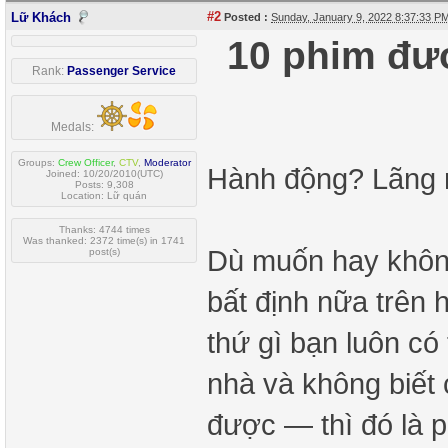
#2
Lữ Khách
Posted :
Sunday, January 9, 2022 8:37:33 
10 phim đư
Rank:
Passenger Service
Medals:
Groups:
Crew Officer
,
CTV
,
Moderator
Hành động? Lãng m
Joined: 10/20/2010(UTC)
Posts: 9,308
Location: Lữ quán
Thanks: 4744 times
Was thanked: 2372 time(s) in 1741
Dù muốn hay khôn
post(s)
bất định nữa trên 
thứ gì bạn luôn có
nhà và không biết 
được — thì đó là p