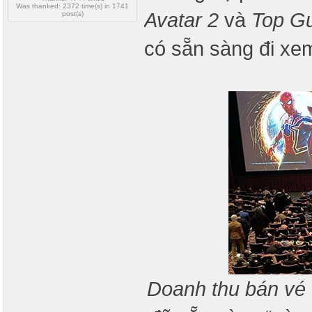
Was thanked: 2372 time(s) in 1741
Avatar 2
và
Top G
post(s)
có sẵn sàng đi xe
Doanh thu bán vé