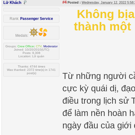
#4
Lữ Khách
Posted :
Wednesday, January 12, 2022 5:58
Không bịa
Rank:
Passenger Service
thành một 
Medals:
Groups:
Crew Officer
,
CTV
,
Moderator
Joined: 10/20/2010(UTC)
Posts: 9,308
Location: Lữ quán
Thanks: 4744 times
Was thanked: 2372 time(s) in 1741
Từ những người c
post(s)
cực kỳ quái dị, đạ
điều trong lịch sử 
để làm nền hoàn h
ngày đầu của giới