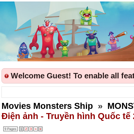
Welcome Guest! To enable all featu
Movies Monsters Ship
»
MONS
Điện ảnh - Truyền hình Quốc tế
9 Pages
1
2
3
>
»