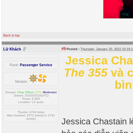
Back to top
#9
Lữ Khách
Posted :
Thursday, January 20, 2022 10:19
Jessica Cha
Rank:
Passenger Service
The 355
và c
bìn
Medals:
Groups:
Crew Officer
,
CTV
,
Moderator
Joined: 10/20/2010(UTC)
Posts: 9,308
Location: Lữ quán
Thanks: 4744 times
Was thanked: 2372 time(s) in 1741
Jessica Chastain l
post(s)