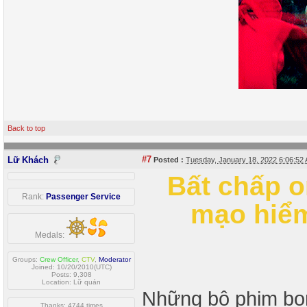
Back to top
#7
Lữ Khách
Posted :
Tuesday, January 18, 2022 6:06:5
Bất chấp 
Rank:
Passenger Service
mạo hiểm
Medals:
Groups:
Crew Officer
,
CTV
,
Moderator
Joined: 10/20/2010(UTC)
Posts: 9,308
Location: Lữ quán
Những bộ phim bom
Thanks: 4744 times