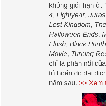
không giới hạn ở:
4
,
Lightyear
,
Juras
Lost Kingdom
,
The
Halloween Ends
,
M
Flash
,
Black Pant
Movie
,
Turning Re
chỉ là phần nổi củ
trì hoãn do đại dị
năm sau.
>> Xem t