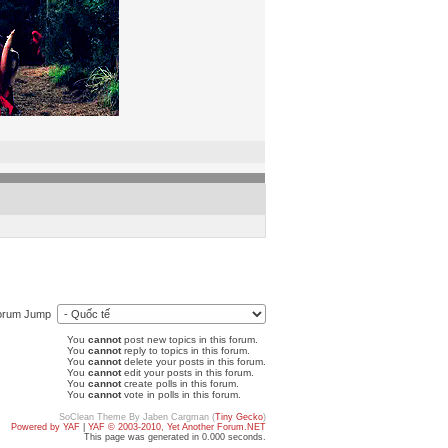
orum Jump
You
cannot
post new topics in this forum.
You
cannot
reply to topics in this forum.
You
cannot
delete your posts in this forum.
You
cannot
edit your posts in this forum.
You
cannot
create polls in this forum.
You
cannot
vote in polls in this forum.
SoClean Theme By Jaben Cargman (
Tiny Gecko
)
Powered by YAF
|
YAF © 2003-2010, Yet Another Forum.NET
This page was generated in 0.000 seconds.