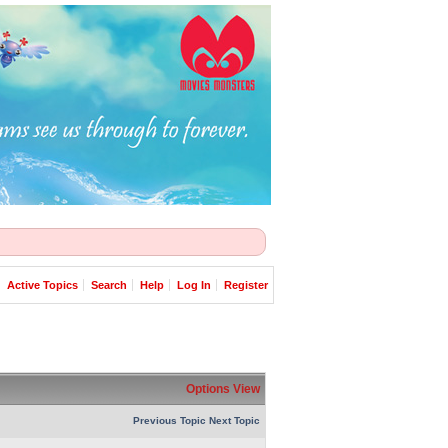
Active Topics
Search
Help
Log In
Register
Options
View
Previous Topic
Next Topic