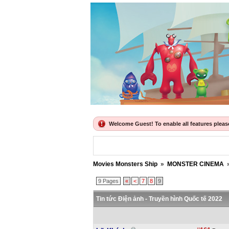
Welcome Guest! To enable all features please 
Movies Monsters Ship
»
MONSTER CINEMA
9 Pages
«
<
7
8
9
Tin tức Điện ảnh - Truyền hình Quốc tế 2022