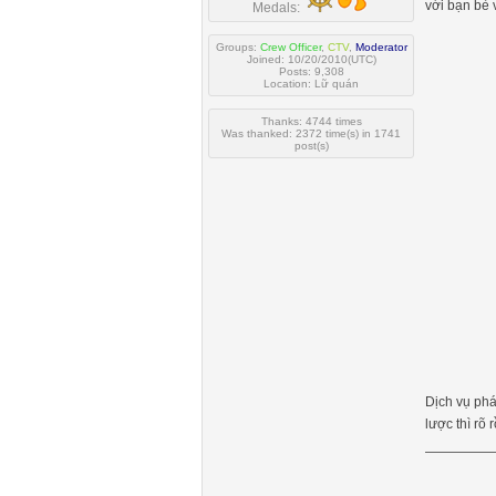
với bạn bè 
Medals:
Groups:
Crew Officer
,
CTV
,
Moderator
Joined: 10/20/2010(UTC)
Posts: 9,308
Location: Lữ quán
Thanks: 4744 times
Was thanked: 2372 time(s) in 1741
post(s)
Dịch vụ phá
lược thì rõ