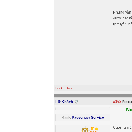
Nhưng vẫn c
được các nề
ty truyền t
Back to top
#162
Lữ Khách
Posted
Ne
Rank:
Passenger Service
Cuối năm 20