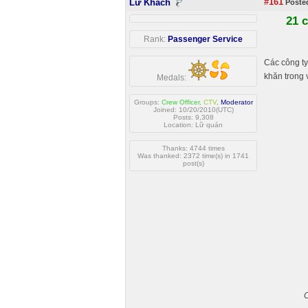
#161
Lữ Khách
Posted
21 c
Rank:
Passenger Service
Các công ty
khăn trong v
Medals:
Groups:
Crew Officer
,
CTV
,
Moderator
Joined: 10/20/2010(UTC)
Posts: 9,308
Location: Lữ quán
Thanks: 4744 times
Was thanked: 2372 time(s) in 1741
post(s)
C