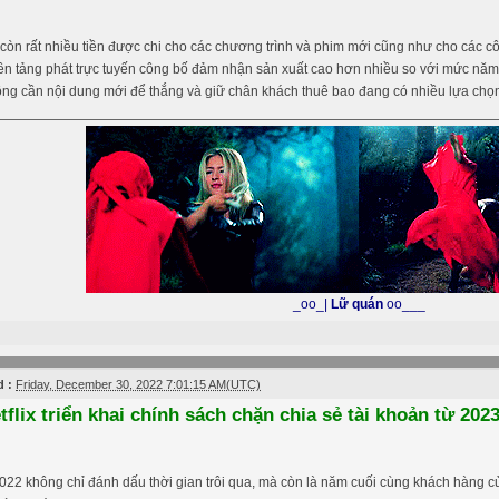
òn rất nhiều tiền được chi cho các chương trình và phim mới cũng như cho các c
n tảng phát trực tuyến công bố đảm nhận sản xuất cao hơn nhiều so với mức năm
hông cần nội dung mới để thắng và giữ chân khách thuê bao đang có nhiều lựa chọ
_oo_|
Lữ quán
oo___
 :
Friday, December 30, 2022 7:01:15 AM(UTC)
tflix triển khai chính sách chặn chia sẻ tài khoản từ 20
22 không chỉ đánh dấu thời gian trôi qua, mà còn là năm cuối cùng khách hàng của 