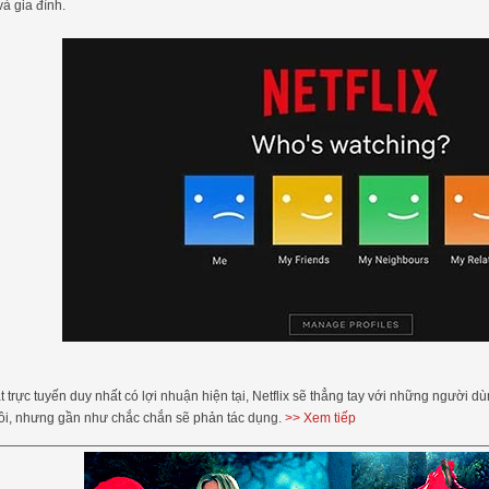
và gia đình.
t trực tuyến duy nhất có lợi nhuận hiện tại, Netflix sẽ thẳng tay với những người 
 rồi, nhưng gần như chắc chắn sẽ phản tác dụng.
>> Xem tiếp