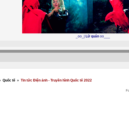
_oo_|
Lữ quán
oo___
»
Quốc tế
»
Tin tức Điện ảnh - Truyền hình Quốc tế 2022
F