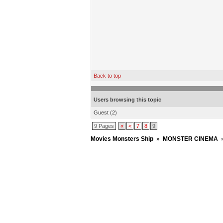
Back to top
Users browsing this topic
Guest
(2)
9 Pages
«
<
7
8
9
Movies Monsters Ship
»
MONSTER CINEMA