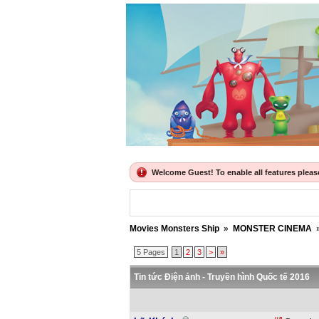
Welcome Guest! To enable all features please 
Movies Monsters Ship
»
MONSTER CINEMA
5 Pages
1
2
3
>
»
Tin tức Điện ảnh - Truyền hình Quốc tế 2016