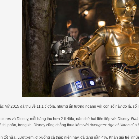
c Mỹ 2015 đã thu về 11,1 tỉ đôla, nhưng ấn tượng ngang với con số này đó là, số 
ictures và Disney, mỗi hãng thu hơn 2 tỉ đôla, năm thứ hai liên tiếp với Disney.
Furi
 thị phần, trong khi Disney cũng chẳng thua kém với
Avengers: Age of Ultron
của 
in tốt nữa. Lượt xem, đi xuống cả thập niên nay, đã tăng gần 4%. Khán giả trẻ, n