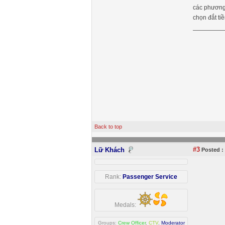
các phương 
chọn đắt ti
Back to top
#3
Lữ Khách
Posted :
Rank:
Passenger Service
Medals:
Groups:
Crew Officer
,
CTV
,
Moderator