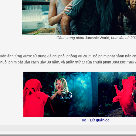
Cảnh trong phim
Jurassic World
, bom tấn hè 20
 điện ảnh từng được sử dụng đã chi phối phòng vé 2015: bộ phim phát hành bán c
 chuỗi phim bắt đầu cách đây 38 năm, và phần thứ tư của chuỗi phim
Jurassic Park
đ
_oo_|
Lữ quán
oo___