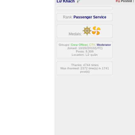
#1
Lữ Khách
Posted :
Rank:
Passenger Service
Medals:
Groups:
Crew Officer
,
CTV
,
Moderator
Joined: 10/20/2010(UTC)
Posts: 9,306
Location: Lữ quán
Thanks: 4744 times
Was thanked: 2372 time(s) in 1741
post(s)