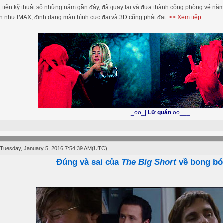
tiện kỹ thuật số những năm gần đây, đã quay lại và đưa thành công phòng vé năm
ền như IMAX, định dạng màn hình cực đại và 3D cũng phát đạt.
>> Xem tiếp
_oo_|
Lữ quán
oo___
Tuesday, January 5, 2016 7:54:39 AM(UTC)
Đúng và sai của
The Big Short
về bong bó