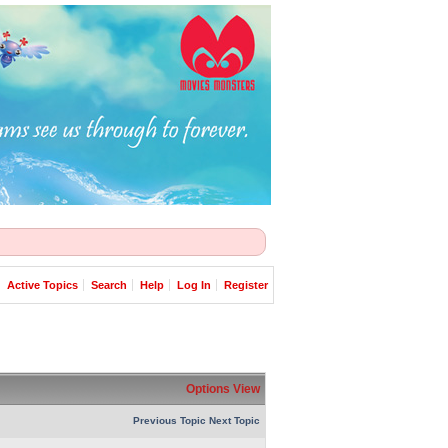
Active Topics
Search
Help
Log In
Register
Options
View
Previous Topic
Next Topic