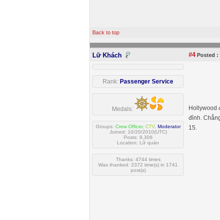
Back to top
#4
Lữ Khách
Posted :
Rank:
Passenger Service
Hollywood đ
Medals:
đỉnh. Chẳng
Groups:
Crew Officer
,
CTV
,
Moderator
15.
Joined: 10/20/2010(UTC)
Posts: 9,306
Location: Lữ quán
Thanks: 4744 times
Was thanked: 2372 time(s) in 1741
post(s)