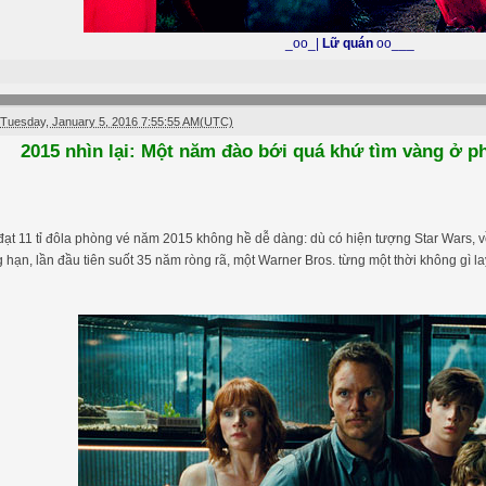
_oo_|
Lữ quán
oo___
Tuesday, January 5, 2016 7:55:55 AM(UTC)
2015 nhìn lại: Một năm đào bới quá khứ tìm vàng ở 
ạt 11 tỉ đôla phòng vé năm 2015 không hề dễ dàng: dù có hiện tượng Star Wars, v
 hạn, lần đầu tiên suốt 35 năm ròng rã, một Warner Bros. từng một thời không gì 