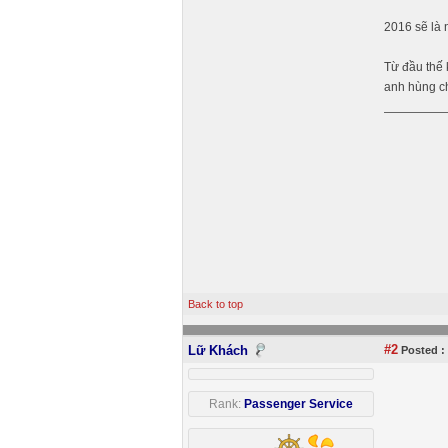
2016 sẽ là 
Từ đầu thế 
anh hùng ch
Back to top
#2
Lữ Khách
Posted :
Rank:
Passenger Service