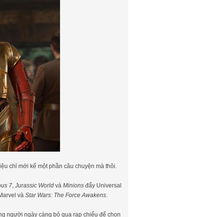
liệu chỉ mới kể một phần câu chuyện mà thôi.
ous 7
,
Jurassic World
và
Minions
đẩy Universal
Marvel và
Star Wars: The Force Awakens
.
hững người ngày càng bỏ qua rạp chiếu để chọn