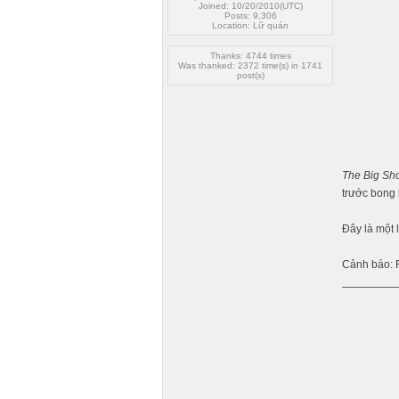
Joined: 10/20/2010(UTC)
Posts: 9,306
Location: Lữ quán
Thanks: 4744 times
Was thanked: 2372 time(s) in 1741
post(s)
The Big Sho
trước bong 
Đây là một 
Cảnh báo: R