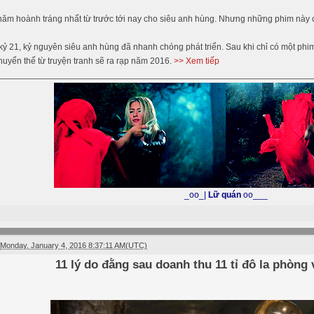
năm hoành tráng nhất từ trước tới nay cho siêu anh hùng. Nhưng những phim này 
kỷ 21, kỷ nguyên siêu anh hùng đã nhanh chóng phát triển. Sau khi chỉ có một phim 
uyển thể từ truyện tranh sẽ ra rạp năm 2016.
>> Xem tiếp
_oo_|
Lữ quán
oo___
Monday, January 4, 2016 8:37:11 AM(UTC)
11 lý do đằng sau doanh thu 11 tỉ đô la phòng