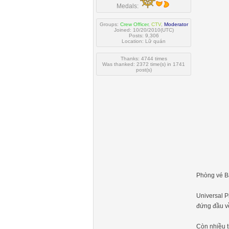
Medals:
Groups:
Crew Officer
,
CTV
,
Moderator
Joined: 10/20/2010(UTC)
Posts: 9,306
Location: Lữ quán
Thanks: 4744 times
Was thanked: 2372 time(s) in 1741
post(s)
Phòng vé Bắ
Universal P
đứng đầu về
Còn nhiều t