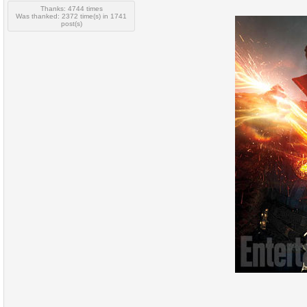
Thanks: 4744 times
Was thanked: 2372 time(s) in 1741
post(s)