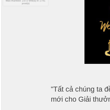
Was thanked: 2372 time(s) in 1741
post(s)
"Tất cả chúng ta 
mới cho Giải thưởn