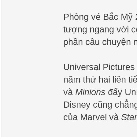
Phòng vé Bắc Mỹ 2
tượng ngang với co
phần câu chuyện m
Universal Pictures
năm thứ hai liên ti
và
Minions
đẩy Uni
Disney cũng chẳn
của Marvel và
Sta