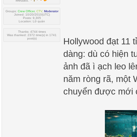
Medals:
Groups:
Crew Officer
,
CTV
,
Moderator
Joined: 10/20/2010(UTC)
Posts: 9,305
Location: Lữ quán
Thanks: 4744 times
Was thanked: 2372 time(s) in 1741
Hollywood đạt 11 
post(s)
dàng: dù có hiện 
ảnh đã ì ạch leo l
năm ròng rã, một W
chuyển được mới c