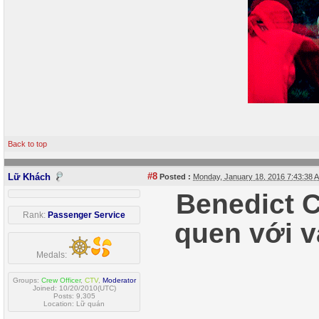
Back to top
#8
Lữ Khách
Posted :
Monday, January 18, 2016 7:43:38
Benedict 
Rank:
Passenger Service
quen với v
Medals:
Groups:
Crew Officer
,
CTV
,
Moderator
Joined: 10/20/2010(UTC)
Posts: 9,305
Location: Lữ quán