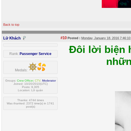
Back to top
#10
Lữ Khách
Posted :
Monday, January 18, 2016 7:46:1
Đôi lời biện
Rank:
Passenger Service
nhữn
Medals:
Groups:
Crew Officer
,
CTV
,
Moderator
Joined: 10/20/2010(UTC)
Posts: 9,305
Location: Lữ quán
Thanks: 4744 times
Was thanked: 2372 time(s) in 1741
post(s)