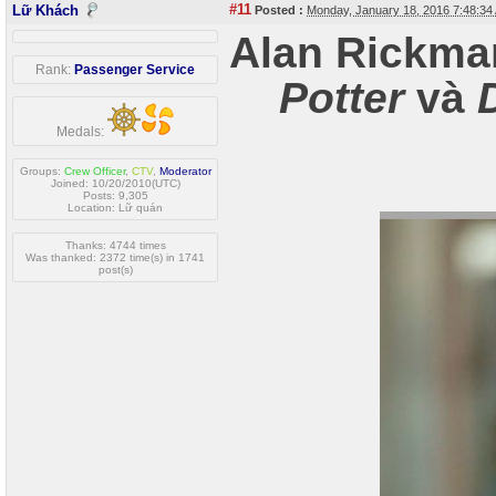
#11
Lữ Khách
Posted :
Monday, January 18, 2016 7:48:3
Alan Rickma
Rank:
Passenger Service
Potter
và
Medals:
Groups:
Crew Officer
,
CTV
,
Moderator
Joined: 10/20/2010(UTC)
Posts: 9,305
Location: Lữ quán
Thanks: 4744 times
Was thanked: 2372 time(s) in 1741
post(s)