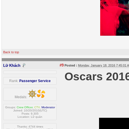
Back to top
#9
Lữ Khách
Posted :
Monday, January 18, 2016 7:45:01
Oscars 2016
Rank:
Passenger Service
Medals:
Groups:
Crew Officer
,
CTV
,
Moderator
Joined: 10/20/2010(UTC)
Posts: 9,305
Location: Lữ quán
Thanks: 4744 times