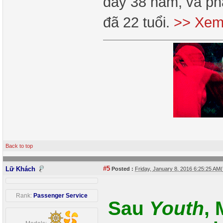
đây 38 năm, và ph
đã 22 tuổi.
>> Xem 
Back to top
#5
Lữ Khách
Posted :
Friday, January 8, 2016 6:25:25 AM
Rank:
Passenger Service
Sau
Youth
, 