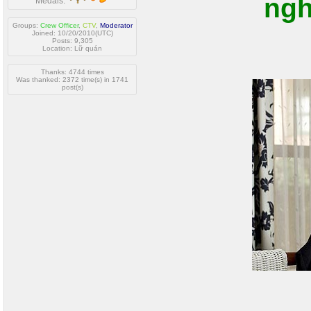
ngh
Medals:
Groups:
Crew Officer
,
CTV
,
Moderator
Joined: 10/20/2010(UTC)
Posts: 9,305
Location: Lữ quán
Thanks: 4744 times
Was thanked: 2372 time(s) in 1741
post(s)