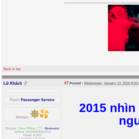
Back to top
#7
Lữ Khách
Posted :
Wednesday, January 13, 2016 8:02
Rank:
Passenger Service
2015 nhìn 
ng
Medals:
Groups:
Crew Officer
,
CTV
,
Moderator
Joined: 10/20/2010(UTC)
Posts: 9,305
Location: Lữ quán