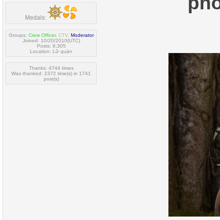
phò
Medals:
Groups:
Crew Officer
,
CTV
,
Moderator
Joined: 10/20/2010(UTC)
Posts: 9,305
Location: Lữ quán
Thanks: 4744 times
Was thanked: 2372 time(s) in 1741
post(s)