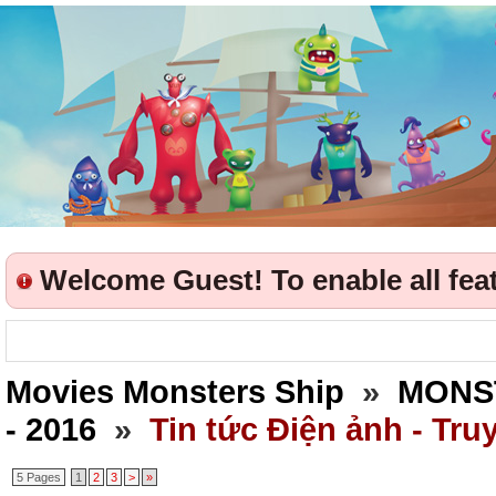
Welcome Guest! To enable all featu
Movies Monsters Ship
»
MONS
- 2016
»
Tin tức Điện ảnh - Tru
5 Pages
1
2
3
>
»