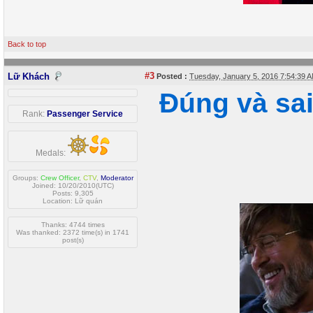
Back to top
#3
Lữ Khách
Posted :
Tuesday, January 5, 2016 7:54:39
Đúng và sa
Rank:
Passenger Service
Medals:
Groups:
Crew Officer
,
CTV
,
Moderator
Joined: 10/20/2010(UTC)
Posts: 9,305
Location: Lữ quán
Thanks: 4744 times
Was thanked: 2372 time(s) in 1741
post(s)