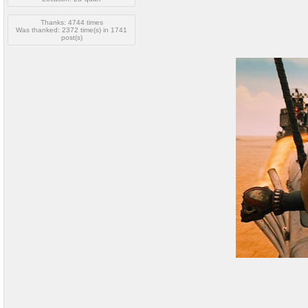
Thanks: 4744 times
Was thanked: 2372 time(s) in 1741
post(s)