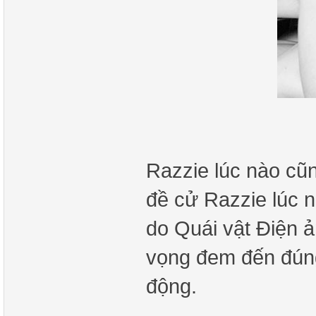
Razzie lúc nào cũn
đề cử Razzie lúc n
do Quái vật Điện ả
vọng đem đến đún
động.