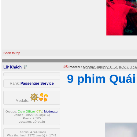
Back to top
#6
Lữ Khách
Posted :
Monday, January 11, 2016 5:55:17
9 phim Quái
Rank:
Passenger Service
Medals:
Groups:
Crew Officer
,
CTV
,
Moderator
Joined: 10/20/2010(UTC)
Posts: 9,305
Location: Lữ quán
Thanks: 4744 times
Was thanked: 2372 time(s) in 1741