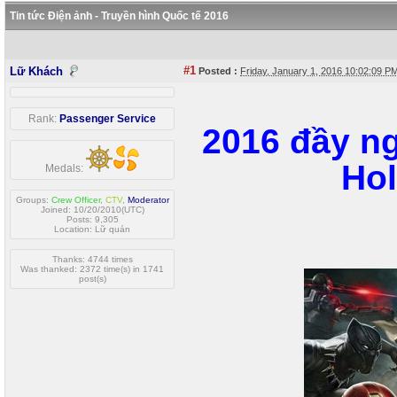
Tin tức Điện ảnh - Truyền hình Quốc tế 2016
#1
Lữ Khách
Posted :
Friday, January 1, 2016 10:02:09 
Rank:
Passenger Service
2016 đầy ng
Hol
Medals:
Groups:
Crew Officer
,
CTV
,
Moderator
Joined: 10/20/2010(UTC)
Posts: 9,305
Location: Lữ quán
Thanks: 4744 times
Was thanked: 2372 time(s) in 1741
post(s)