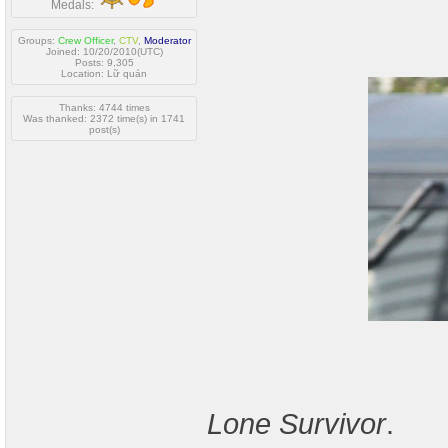
Medals:
Groups:
Crew Officer
,
CTV
,
Moderator
Joined: 10/20/2010(UTC)
Posts: 9,305
Location: Lữ quán
Thanks: 4744 times
Was thanked: 2372 time(s) in 1741
post(s)
Lone Survivor
.