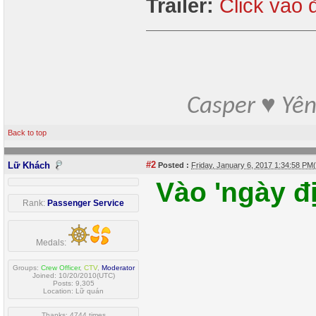
Trailer:
Click vào 
Casper ♥ Yê
Back to top
#2
Lữ Khách
Posted :
Friday, January 6, 2017 1:34:58 P
Vào 'ngày đ
Rank:
Passenger Service
Medals:
Groups:
Crew Officer
,
CTV
,
Moderator
Joined: 10/20/2010(UTC)
Posts: 9,305
Location: Lữ quán
Thanks: 4744 times