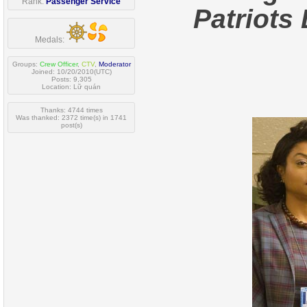
Rank:
Passenger Service
Patriots
Medals:
Groups:
Crew Officer
,
CTV
,
Moderator
Joined: 10/20/2010(UTC)
Posts: 9,305
Location: Lữ quán
Thanks: 4744 times
Was thanked: 2372 time(s) in 1741
post(s)