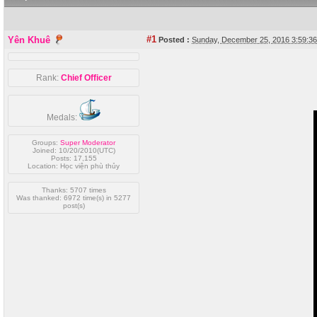
#1
Yên Khuê
Posted :
Sunday, December 25, 2016 3:59:
Rank:
Chief Officer
Medals:
Groups:
Super Moderator
Joined: 10/20/2010(UTC)
Posts: 17,155
Location: Học viện phù thủy
Thanks: 5707 times
Was thanked: 6972 time(s) in 5277
post(s)