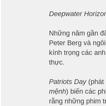
Deepwater Horizo
Những năm gần đây
Peter Berg và ngô
kính trọng các anh
thực.
Patriots Day
(phát
mệnh
) biến các p
rằng những phim t