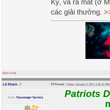
Kỳ, và ra mắt (ở M
các giải thưởng.
>
Back to top
#3
Lữ Khách
Posted :
Friday, January 6, 2017 1:36:11 PM
Patriots 
Rank:
Passenger Service