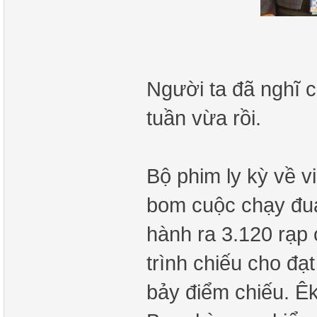
Người ta đã nghĩ 
tuần vừa rồi.
Bộ phim ly kỳ về v
bom cuộc chạy đu
hành ra 3.120 rạp 
trình chiếu cho đạ
bảy điểm chiếu. Ê