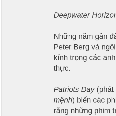
Deepwater Horizo
Những năm gần đây
Peter Berg và ngô
kính trọng các anh
thực.
Patriots Day
(phát
mệnh
) biến các p
rằng những phim t