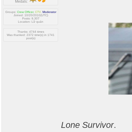
Medals:
Groups:
Crew Officer
,
CTV
,
Moderator
Joined: 10/20/2010(UTC)
Posts: 9,307
Location: Lữ quán
Thanks: 4744 times
Was thanked: 2372 time(s) in 1741
post(s)
Lone Survivor
.