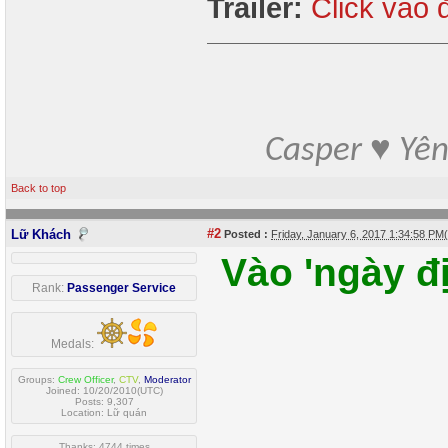
Trailer:
Click vào 
Casper ♥ Yê
Back to top
#2
Lữ Khách
Posted :
Friday, January 6, 2017 1:34:58 P
Vào 'ngày đ
Rank:
Passenger Service
Medals:
Groups:
Crew Officer
,
CTV
,
Moderator
Joined: 10/20/2010(UTC)
Posts: 9,307
Location: Lữ quán
Thanks: 4744 times