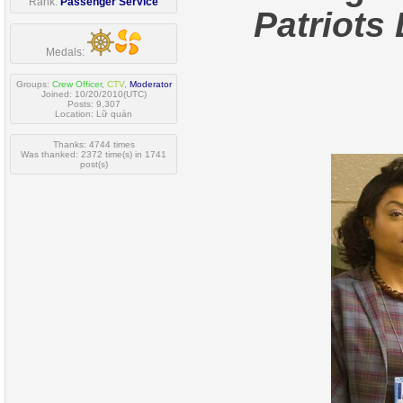
Rank:
Passenger Service
Patriots
Medals:
Groups:
Crew Officer
,
CTV
,
Moderator
Joined: 10/20/2010(UTC)
Posts: 9,307
Location: Lữ quán
Thanks: 4744 times
Was thanked: 2372 time(s) in 1741
post(s)