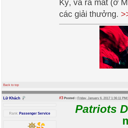
Kỳ, và ra mắt (ở M
các giải thưởng.
>
Back to top
#3
Lữ Khách
Posted :
Friday, January 6, 2017 1:36:11 PM
Patriots 
Rank:
Passenger Service