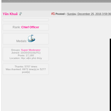
#1
Yên Khuê
Posted :
Sunday, December 25, 2016 3:59:
Rank:
Chief Officer
Medals:
Groups:
Super Moderator
Joined: 10/20/2010(UTC)
Posts: 17,160
Location: Học viện phù thủy
Thanks: 5707 times
Was thanked: 6972 time(s) in 5277
post(s)