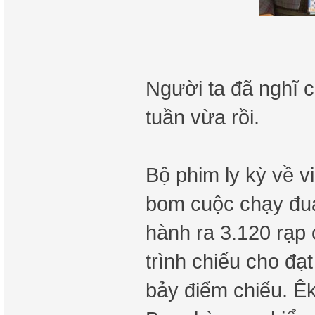
Người ta đã nghĩ 
tuần vừa rồi.
Bộ phim ly kỳ về v
bom cuộc chạy đu
hành ra 3.120 rạp 
trình chiếu cho đạ
bảy điểm chiếu. Ê