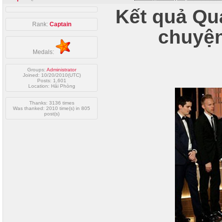
Kết quả Quả
Rank:
Captain
chuyện
Medals:
Groups:
Administrator
Joined: 10/20/2010(UTC)
Posts: 1,601
Location: Hải Phòng
Thanks: 3136 times
Was thanked: 2010 time(s) in 805
post(s)