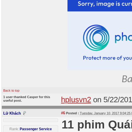
Ba
Back to top
1 user thanked Casper for this
hplusvn2
on 5/22/20
useful post.
#6
Lữ Khách
Posted :
Tuesday, January 10, 2017 9:04:2
11 phim Quái
Rank:
Passenger Service