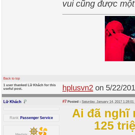
vui cũng được một
Back to top
1 user thanked Lữ Khách for this
hplusvn2
on 5/22/20
useful post.
#7
Lữ Khách
Posted :
Saturday, January 14, 2017 1:28:0
Ai đã nghĩ
Rank:
Passenger Service
125 tri
Medals: