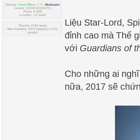
Groups:
Crew Officer
,
CTV
,
Moderator
Joined: 10/20/2010(UTC)
Posts: 9,308
Location: Lữ quán
Liệu Star-Lord, Spi
Thanks: 4744 times
Was thanked: 2372 time(s) in 1741
đỉnh cao mà Thế 
post(s)
với
Guardians of t
Cho những ai nghĩ
nữa, 2017 sẽ chứng