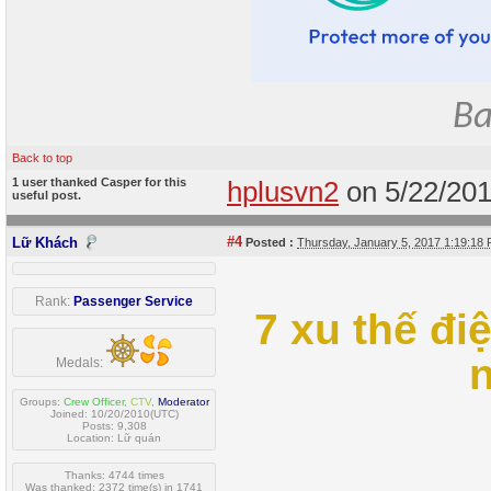
Ba
Back to top
1 user thanked Casper for this
hplusvn2
on 5/22/20
useful post.
#4
Lữ Khách
Posted :
Thursday, January 5, 2017 1:19:1
Rank:
Passenger Service
7 xu thế đ
n
Medals:
Groups:
Crew Officer
,
CTV
,
Moderator
Joined: 10/20/2010(UTC)
Posts: 9,308
Location: Lữ quán
Thanks: 4744 times
Was thanked: 2372 time(s) in 1741