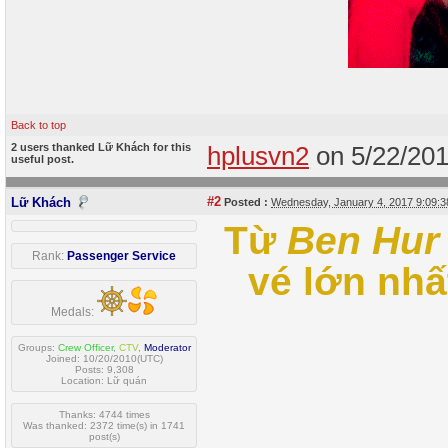
Back to top
2 users thanked Lữ Khách for this
hplusvn2
on 5/22/20
useful post.
#2
Lữ Khách
Posted :
Wednesday, January 4, 2017 9:09:
Từ
Ben Hur
Rank:
Passenger Service
vé lớn nh
Medals:
Groups:
Crew Officer
,
CTV
,
Moderator
Joined: 10/20/2010(UTC)
Posts: 9,308
Location: Lữ quán
Thanks: 4744 times
Was thanked: 2372 time(s) in 1741
post(s)