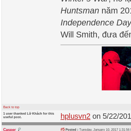
Huntsman
năm 201
Independence Day
Will Smith, đưa đ
Back to top
1 user thanked Lữ Khách for this
hplusvn2
on 5/22/20
useful post.
#5
Casper
Posted :
Tuesday, January 10, 2017 1:31:5