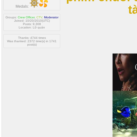
t
Medals:
Groups:
Crew Officer
,
CTV
,
Moderator
Joined: 10/20/2010(UTC)
Posts: 9,308
Location: Lữ quán
Thanks: 4744 times
Was thanked: 2372 time(s) in 1741
post(s)