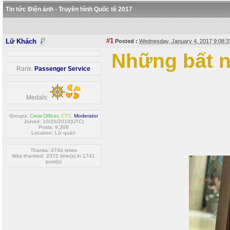
Tin tức Điện ảnh - Truyền hình Quốc tế 2017
#1
Lữ Khách
Posted :
Wednesday, January 4, 2017 9:08:
Những bất n
Rank:
Passenger Service
Medals:
Groups:
Crew Officer
,
CTV
,
Moderator
Joined: 10/20/2010(UTC)
Posts: 9,308
Location: Lữ quán
Thanks: 4744 times
Was thanked: 2372 time(s) in 1741
post(s)