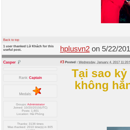
Back to top
1 user thanked Lữ Khách for this
hplusvn2
on 5/22/20
useful post.
#3
Casper
Posted :
Wednesday, January 4, 2017 11:20
Tại sao kỷ
Rank:
Captain
không hẳn
Medals:
Groups:
Administrator
Joined: 10/20/2010(UTC)
Posts: 1,601
Location: Hải Phòng
Thanks: 3136 times
Was thanked: 2010 time(s) in 805