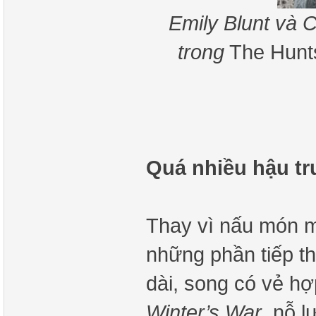
Emily Blunt và 
trong
The Hunts
Quá nhiều hậu t
Thay vì nấu món m
những phần tiếp th
dài, song có vẻ hợ
Winter’s War
, nỗ l