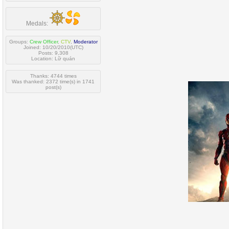
Medals:
Groups:
Crew Officer
,
CTV
,
Moderator
Joined: 10/20/2010(UTC)
Posts: 9,308
Location: Lữ quán
Thanks: 4744 times
Was thanked: 2372 time(s) in 1741
post(s)