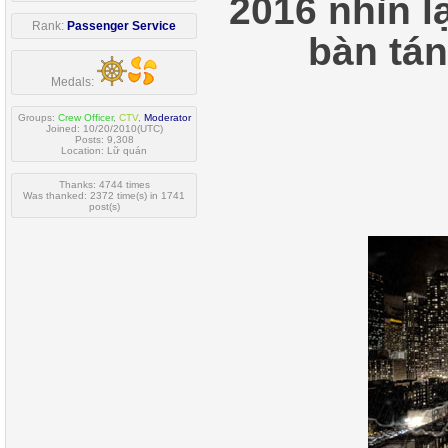
2016 nhìn l
Rank:
Passenger Service
bàn tán
Medals:
Groups:
Crew Officer
,
CTV
,
Moderator
Joined: 10/20/2010(UTC)
Posts: 9,308
Location: Lữ quán
Thanks: 4744 times
Was thanked: 2372 time(s) in 1741
post(s)