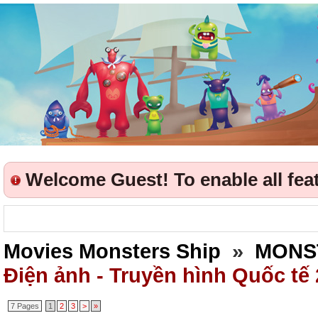
Welcome Guest! To enable all featu
Movies Monsters Ship
»
MONS
Điện ảnh - Truyền hình Quốc tế
7 Pages
1
2
3
>
»