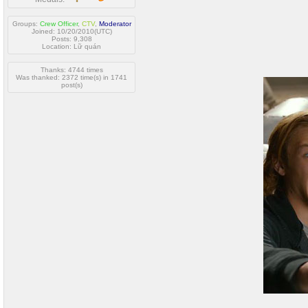
Groups:
Crew Officer
,
CTV
,
Moderator
Joined: 10/20/2010(UTC)
Posts: 9,308
Location: Lữ quán
Thanks: 4744 times
Was thanked: 2372 time(s) in 1741
post(s)