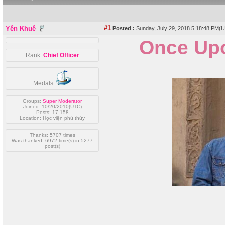
#1
Yên Khuê
Posted :
Sunday, July 29, 2018 5:18:48 PM(
Once Upo
Rank:
Chief Officer
Medals:
Groups:
Super Moderator
Joined: 10/20/2010(UTC)
Posts: 17,158
Location: Học viện phù thủy
Thanks: 5707 times
Was thanked: 6972 time(s) in 5277
post(s)