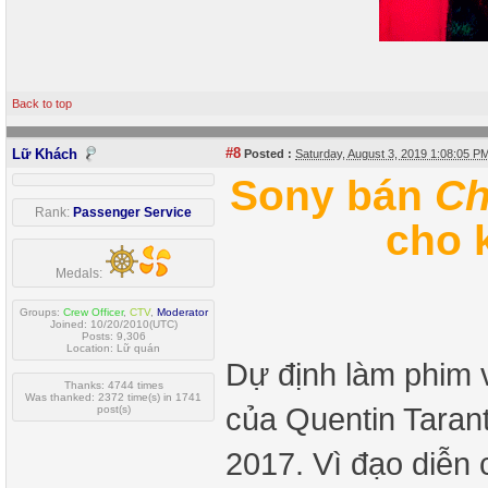
Back to top
#8
Lữ Khách
Posted :
Saturday, August 3, 2019 1:08:05 
Sony bán
Ch
Rank:
Passenger Service
cho k
Medals:
Groups:
Crew Officer
,
CTV
,
Moderator
Joined: 10/20/2010(UTC)
Posts: 9,306
Location: Lữ quán
Dự định làm phim
Thanks: 4744 times
Was thanked: 2372 time(s) in 1741
của Quentin Tarantin
post(s)
2017. Vì đạo diễn