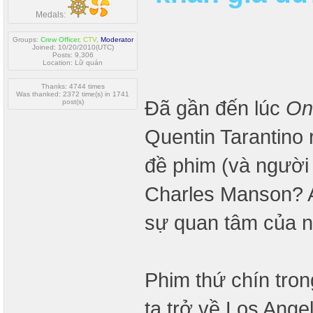
Medals:
Groups:
Crew Officer
,
CTV
,
Moderator
Joined: 10/20/2010(UTC)
Posts: 9,306
Location: Lữ quán
Thanks: 4744 times
Was thanked: 2372 time(s) in 1741
Đã gần đến lúc
On
post(s)
Quentin Tarantino 
đề phim (và người 
Charles Manson? A
sự quan tâm của 
Phim thứ chín tro
ta trở về Los Ange