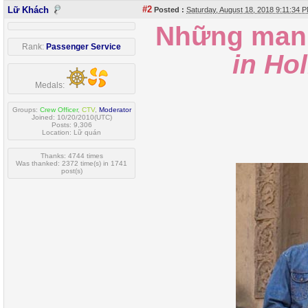
#2
Lữ Khách
Posted :
Saturday, August 18, 2018 9:11:34
Những man
Rank:
Passenger Service
in Ho
Medals:
Groups:
Crew Officer
,
CTV
,
Moderator
Joined: 10/20/2010(UTC)
Posts: 9,306
Location: Lữ quán
Thanks: 4744 times
Was thanked: 2372 time(s) in 1741
post(s)