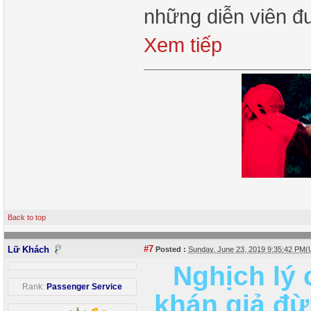
những diễn viên đ
Xem tiếp
Back to top
#7
Lữ Khách
Posted :
Sunday, June 23, 2019 9:35:42 PM
Nghịch lý 
Rank:
Passenger Service
khán giả đừ