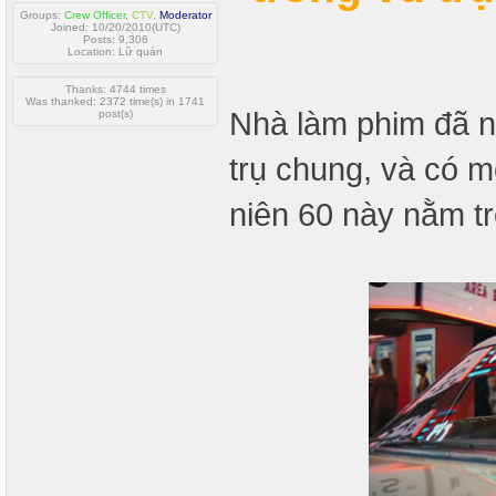
Groups:
Crew Officer
,
CTV
,
Moderator
Joined: 10/20/2010(UTC)
Posts: 9,306
Location: Lữ quán
Thanks: 4744 times
Was thanked: 2372 time(s) in 1741
Nhà làm phim đã nó
post(s)
trụ chung, và có m
niên 60 này nằm tr