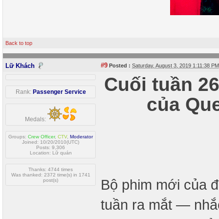
Back to top
#9
Lữ Khách
Posted :
Saturday, August 3, 2019 1:11:38 P
Cuối tuần 2
Rank:
Passenger Service
của Que
Medals:
Groups:
Crew Officer
,
CTV
,
Moderator
Joined: 10/20/2010(UTC)
Posts: 9,306
Location: Lữ quán
Thanks: 4744 times
Was thanked: 2372 time(s) in 1741
Bộ phim mới của đạ
post(s)
tuần ra mắt — nhắ