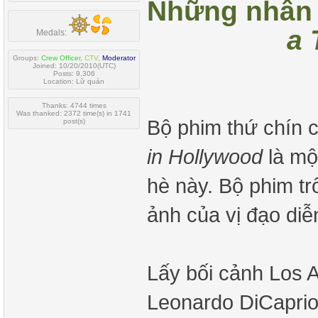
Những nhân 
a 
Medals:
Groups:
Crew Officer
,
CTV
,
Moderator
Joined: 10/20/2010(UTC)
Posts: 9,306
Location: Lữ quán
Thanks: 4744 times
Was thanked: 2372 time(s) in 1741
Bộ phim thứ chín 
post(s)
in Hollywood
là mộ
hè này. Bộ phim t
ảnh của vị đạo diễ
Lấy bối cảnh Los 
Leonardo DiCaprio 