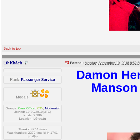
Back to top
#3
Lữ Khách
Posted :
Monday, September 10, 2018 9:52:
Damon Her
Rank:
Passenger Service
Manson 
Medals:
Groups:
Crew Officer
,
CTV
,
Moderator
Joined: 10/20/2010(UTC)
Posts: 9,306
Location: Lữ quán
Thanks: 4744 times
Was thanked: 2372 time(s) in 1741
post(s)