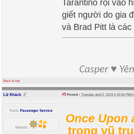
Tarantino rọi vào 
giết người do gia 
và Brad Pitt là các
Casper ♥ Yê
Back to top
#5
Lữ Khách
Posted :
Tuesday, April 2, 2019 5:15:52 PM(
Rank:
Passenger Service
Once Upon a
trong vũ tr
Medals: