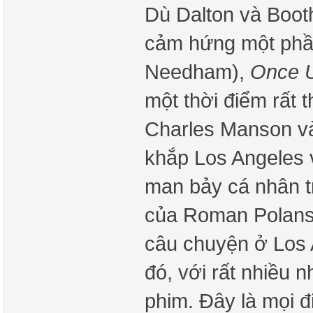
Dù Dalton và Booth
cảm hứng một phần
Needham),
Once U
một thời điểm rất th
Charles Manson và 
khắp Los Angeles 
man bảy cá nhân t
của Roman Polans
câu chuyện ở Los 
đó, với rất nhiều 
phim. Đây là mọi đ