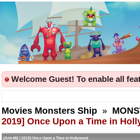
Welcome Guest! To enable all featu
Movies Monsters Ship
»
MONS
2019] Once Upon a Time in Hol
[Anh-Mỹ | 2019] Once Upon a Time in Hollywood