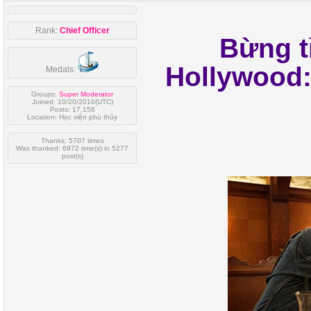
Rank:
Chief Officer
Bừng t
Hollywood:
Medals:
Groups:
Super Moderator
Joined: 10/20/2010(UTC)
Posts: 17,158
Location: Học viện phù thủy
Thanks: 5707 times
Was thanked: 6972 time(s) in 5277
post(s)