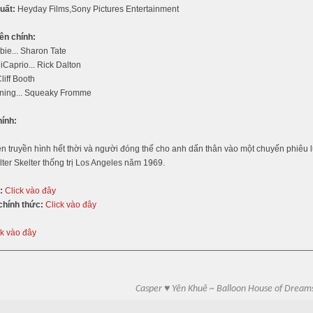
uất:
Heyday Films,Sony Pictures Entertainment
ên chính:
ie... Sharon Tate
Caprio... Rick Dalton
Cliff Booth
ning... Squeaky Fromme
hính:
ên truyền hình hết thời và người đóng thế cho anh dấn thân vào một chuyến phiêu 
lter Skelter thống trị Los Angeles năm 1969.
:
Click vào đây
chính thức:
Click vào đây
ck vào đây
Casper ♥ Yên Khuê ~ Balloon House of Dream