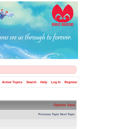
Active Topics
Search
Help
Log In
Register
Options
View
Previous Topic
Next Topic