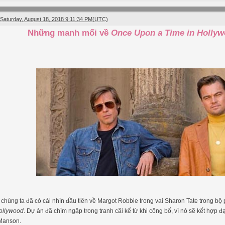
Saturday, August 18, 2018 9:11:34 PM(UTC)
Những manh mối về
Once Upon a Time in Holly
 chúng ta đã có cái nhìn đầu tiên về Margot Robbie trong vai Sharon Tate trong bộ
Hollywood
. Dự án đã chìm ngập trong tranh cãi kể từ khi công bố, vì nó sẽ kết hợp đ
 Manson.