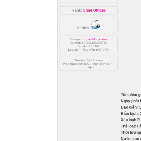
Rank:
Chief Officer
Medals:
Groups:
Super Moderator
Joined: 10/20/2010(UTC)
Posts: 17,160
Location: Học viện phù thủy
Thanks: 5707 times
Was thanked: 6972 time(s) in 5277
post(s)
Tên phim g
Ngày phát 
Đạo diễn:
Q
Biên kịch:
Q
Xếp loại:
R
Thể loại:
Hà
Thời lượng
Nước sản 