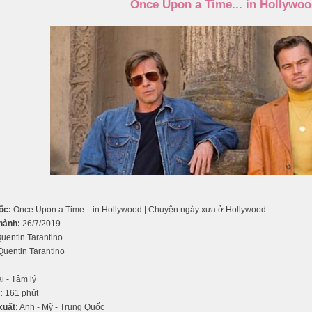
Once Upon a Time... in Hollywo
ốc:
Once Upon a Time... in Hollywood | Chuyện ngày xưa ở Hollywood
hành:
26/7/2019
uentin Tarantino
uentin Tarantino
i - Tâm lý
:
161 phút
xuất:
Anh - Mỹ - Trung Quốc