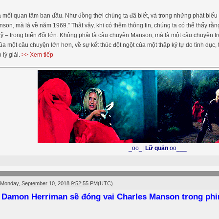
 là mối quan tâm ban đầu. Như đồng thời chúng ta đã biết, và trong những phát biểu
son, mà là về năm 1969.” Thật vậy, khi có thêm thông tin, chúng ta có thể thấy rằ
 – trong biến đổi lớn. Không phải là câu chuyện Manson, mà là một câu chuyện tro
ủa một câu chuyện lớn hơn, về sự kết thúc đột ngột của một thập kỷ tự do tình dục,
 lý giải.
>> Xem tiếp
_oo_|
Lữ quán
oo___
Monday, September 10, 2018 9:52:55 PM(UTC)
Damon Herriman sẽ đóng vai Charles Manson trong phi