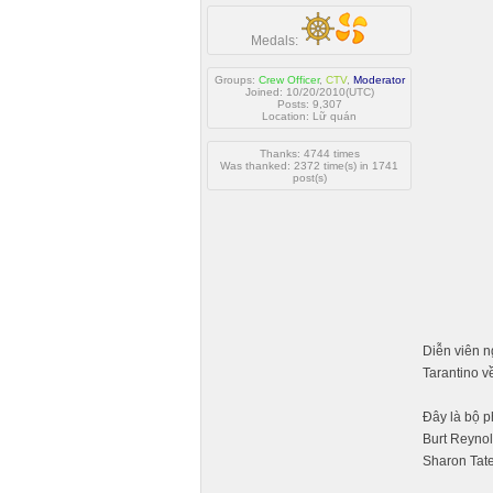
Medals:
Groups:
Crew Officer
,
CTV
,
Moderator
Joined: 10/20/2010(UTC)
Posts: 9,307
Location: Lữ quán
Thanks: 4744 times
Was thanked: 2372 time(s) in 1741
post(s)
Diễn viên 
Tarantino 
Đây là bộ p
Burt Reynol
Sharon Tate