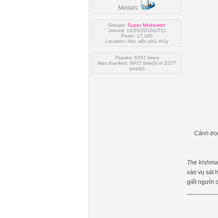
Medals:
Groups:
Super Moderator
Joined: 10/20/2010(UTC)
Posts: 17,160
Location: Học viện phù thủy
Thanks: 5707 times
Was thanked: 6972 time(s) in 5277
post(s)
Cảnh tro
The Irishm
vào vụ sát 
giết người 