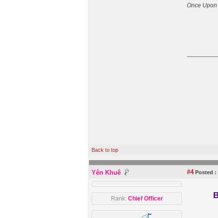
Once Upon 
Back to top
#4
Yên Khuê
Posted :
B
Rank:
Chief Officer