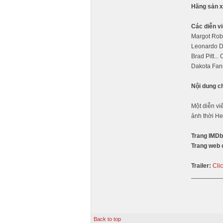
Hãng sản x
Các diễn vi
Margot Robb
Leonardo Di
Brad Pitt... 
Dakota Fan
Nội dung c
Một diễn vi
ảnh thời He
Trang IMDb
Trang web 
Trailer:
Cli
Back to top