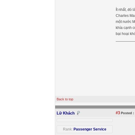
Ít nhất, đó
Charles Man
một nước Mỹ
khía cạnh c
bại hoại khó
Back to top
#3
Lữ Khách
Posted :
Rank:
Passenger Service