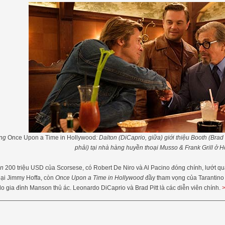
ng
Once Upon a Time in Hollywood
: Dalton (DiCaprio, giữa) giới thiệu Booth (Brad
phải) tại nhà hàng huyền thoại Musso & Frank Grill ở 
an
200 triệu USD của Scorsese, có Robert De Niro và Al Pacino đóng chính, lướt qua 
hại Jimmy Hoffa, còn
Once Upon a Time in Hollywood
đầy tham vọng của Tarantino 
do gia đình Manson thủ ác. Leonardo DiCaprio và Brad Pitt là các diễn viên chính.
>