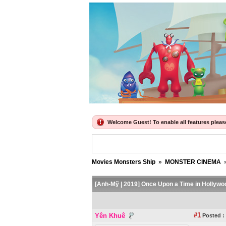
Welcome Guest! To enable all features please 
Movies Monsters Ship
»
MONSTER CINEMA
[Anh-Mỹ | 2019] Once Upon a Time in Hollywo
#1
Yên Khuê
Posted :