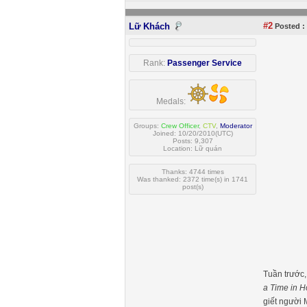
#2
Lữ Khách
Posted :
Rank:
Passenger Service
Medals:
Groups:
Crew Officer
,
CTV
,
Moderator
Joined: 10/20/2010(UTC)
Posts: 9,307
Location: Lữ quán
Thanks: 4744 times
Was thanked: 2372 time(s) in 1741
post(s)
Tuần trước,
a Time in 
giết người