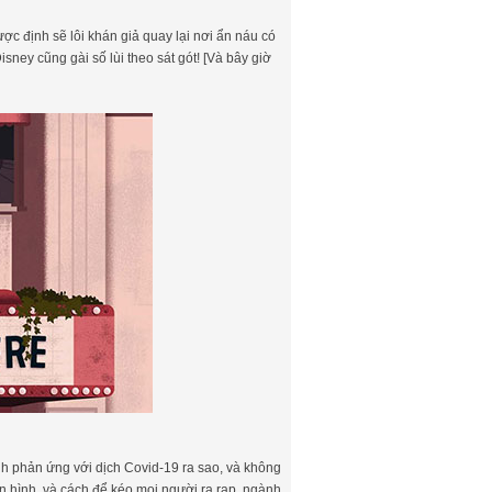
ợc định sẽ lôi khán giả quay lại nơi ẩn náu có
ney cũng gài số lùi theo sát gót! [Và bây giờ
nh phản ứng với dịch Covid-19 ra sao, và không
yền hình, và cách để kéo mọi người ra rạp, ngành