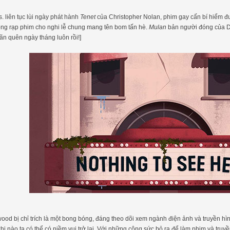
. liên tục lùi ngày phát hành
Tenet
của Christopher Nolan, phim gay cấn bí hiểm đư
ong rạp phim cho nghi lễ chung mang tên bom tấn hè.
Mulan
bản người đóng của Dis
oãn quên ngày tháng luôn rồi!]
wood bị chỉ trích là một bong bóng, đáng theo dõi xem ngành điện ảnh và truyền hì
 khi nào ta có thể có niềm vui trở lại. Với những công sức bỏ ra để làm phim và tru