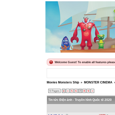
Welcome Guest! To enable all features please 
Movies Monsters Ship
»
MONSTER CINEMA
9 Pages
«
<
5
6
7
8
9
>
Tin tức Điện ảnh - Truyền hình Quốc tế 2020