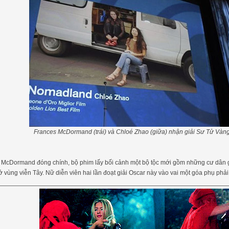
Frances McDormand (trái) và Chloé Zhao (giữa) nhận giải Sư Tử Vàng
McDormand đóng chính, bộ phim lấy bối cảnh một bộ tộc mới gồm những cư dân gi
ở vùng viễn Tây. Nữ diễn viên hai lần đoạt giải Oscar này vào vai một góa phụ phả