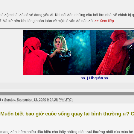
ế độc nhất đó có vẻ đang yếu đi. Khi nói đến những câu hỏi lớn nhất về chính trị 
 rõ. Và trở nên kín tiếng hoàn toàn về một số vấn đề nào đó.
>> Xem tiếp
_oo_|
Lữ quán
oo___
 :
Sunday, September 13, 2020 9:24:28 PM(UTC)
Muốn biết bao giờ cuộc sống quay lại bình thường ư? 
 mang đến thêm nhiều dấu hiệu cho thấy những niềm vui thường nhật của mùa hè 