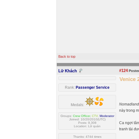
Back to top
#124
Lữ Khách
Posted
Venice 
Rank:
Passenger Service
Nomadlan
Medals:
này trong m
Groups:
Crew Officer
,
CTV
,
Moderator
Joined: 10/20/2010(UTC)
Ca ngợi tâ
Posts: 9,308
Location: Lữ quán
tranh tài đ
Thanks: 4744 times