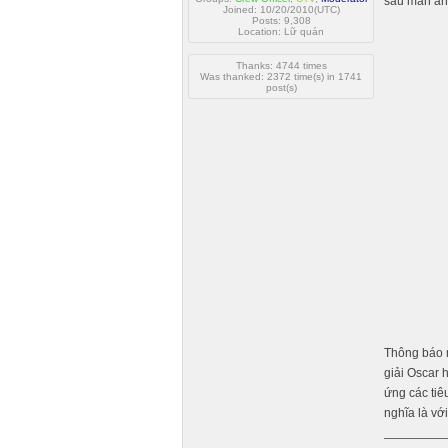
sau màn ản
Joined: 10/20/2010(UTC)
Posts: 9,308
Location: Lữ quán
Thanks: 4744 times
Was thanked: 2372 time(s) in 1741
post(s)
Thông báo 
giải Oscar 
ứng các tiê
nghĩa là vớ