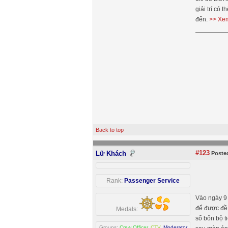
giải trí có
đến.
>> Xem
Back to top
#123
Lữ Khách
Posted
Rank:
Passenger Service
Vào ngày 9 
để được đề 
Medals:
số bốn bộ t
Groups:
Crew Officer
,
CTV
,
Moderator