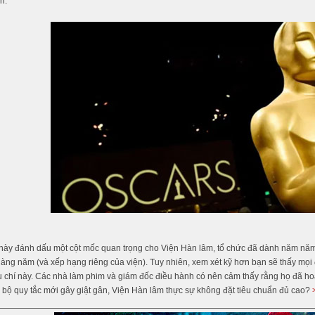
h.
này đánh dấu một cột mốc quan trọng cho Viện Hàn lâm, tổ chức đã dành năm nă
hàng năm (và xếp hạng riêng của viện). Tuy nhiên, xem xét kỹ hơn bạn sẽ thấy mọ
u chí này. Các nhà làm phim và giám đốc điều hành có nên cảm thấy rằng họ đã h
i bộ quy tắc mới gây giật gân, Viện Hàn lâm thực sự không đặt tiêu chuẩn đủ cao?