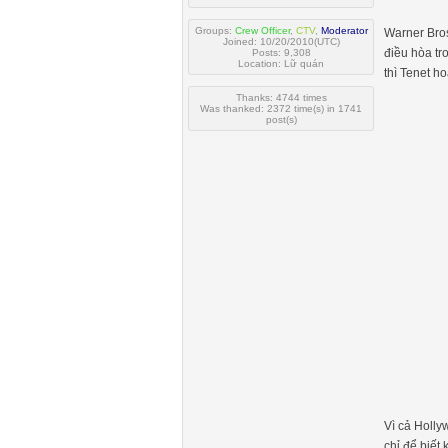
Groups:
Crew Officer
,
CTV
,
Moderator
Warner Bros
Joined: 10/20/2010(UTC)
điều hòa tr
Posts: 9,308
Location: Lữ quán
thì Tenet h
Thanks: 4744 times
Was thanked: 2372 time(s) in 1741
post(s)
Vì cả Holly
chỉ để biết