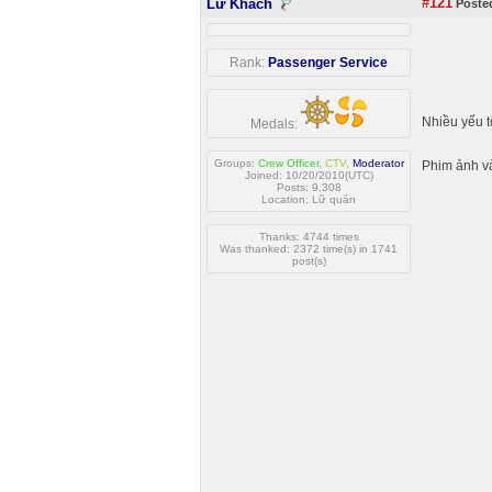
#121
Lữ Khách
Posted
Rank:
Passenger Service
Nhiều yếu t
Medals:
Groups:
Crew Officer
,
CTV
,
Moderator
Phim ảnh và
Joined: 10/20/2010(UTC)
Posts: 9,308
Location: Lữ quán
Thanks: 4744 times
Was thanked: 2372 time(s) in 1741
post(s)