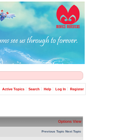
Active Topics
Search
Help
Log In
Register
Options
View
Previous Topic
Next Topic