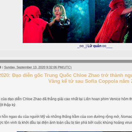
_oo_|
Lữ quán
oo___
 :
Sunday, September 13, 2020 9:32:06 PM(UTC)
2020: Đạo diễn gốc Trung Quốc Chloe Zhao trở thành ng
Vàng kể từ sau Sofia Coppola năm 
d
của đạo diễn Chloe Zhao đã thắng giải cao nhất tại Liên hoan phim Venice hôm th
ột thập kỷ.
m hồn ngao du của người Mỹ và những thăng trầm của con đường rộng mở,
Nomad
ược tôn vinh là khởi đầu lại điện ảnh toàn cầu bị tàn phá bởi cuộc khủng hoảng viru