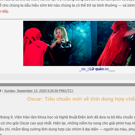
 thể cho chúng ta dấu hiệu sớm khi nào chúng ta có thể trở lại bình thường — và bình
 tiếp
_oo_|
Lữ quán
oo___
 :
Sunday, September 13, 2020 9:26:59 PM(UTC)
Oscar: Tiêu chuẩn mới về tính dung hợp chẳ
tháng 9, Viện Hàn lâm Khoa học và Nghệ thuật Điện ảnh đã đưa ra bộ tiêu chuẩn 
cử cho giải Oscar cao quý nhất. Hiện tại, những niềm hy vọng cho giải phim hay n
iêu chí, nhằm tăng cường tính dung hợp các nhóm ít đại diện — người da màu, phụ