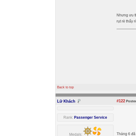
Nhưng ưu th
rụt rè thấy
Back to top
#122
Lữ Khách
Posted
Rank:
Passenger Service
Tháng 6 đã
Medals: