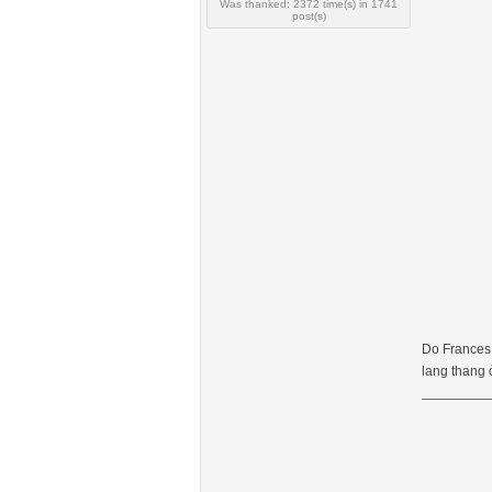
Was thanked: 2372 time(s) in 1741
post(s)
Do Frances 
lang thang 