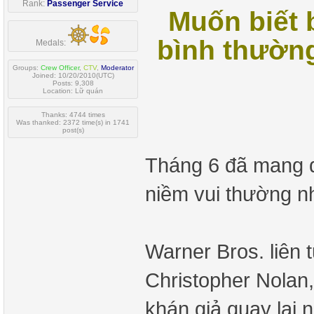
Rank:
Passenger Service
Muốn biết 
bình thườn
Medals:
Groups:
Crew Officer
,
CTV
,
Moderator
Joined: 10/20/2010(UTC)
Posts: 9,308
Location: Lữ quán
Thanks: 4744 times
Was thanked: 2372 time(s) in 1741
post(s)
Tháng 6 đã mang đ
niềm vui thường n
Warner Bros. liên 
Christopher Nolan,
khán giả quay lại 