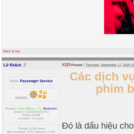
Back to top
#125
Lữ Khách
Posted :
Thursday, September 17, 2020 
Các dịch vụ
Rank:
Passenger Service
phim b
Medals:
Groups:
Crew Officer
,
CTV
,
Moderator
Joined: 10/20/2010(UTC)
Posts: 9,308
Location: Lữ quán
Đó là dấu hiệu cho
Thanks: 4744 times
Was thanked: 2372 time(s) in 1741