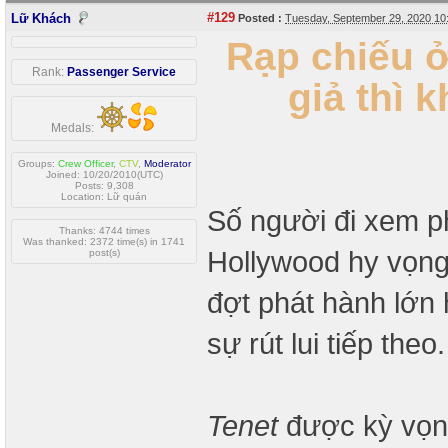
#129
Lữ Khách
Posted :
Tuesday, September 29, 2020 1
Rạp chiếu ở
Rank:
Passenger Service
giả thì 
Medals:
Groups:
Crew Officer
,
CTV
,
Moderator
Joined: 10/20/2010(UTC)
Posts: 9,308
Location: Lữ quán
Số người đi xem p
Thanks: 4744 times
Was thanked: 2372 time(s) in 1741
Hollywood hy vọng,
post(s)
đợt phát hành lớn
sự rút lui tiếp theo.
Tenet
được kỳ vọng