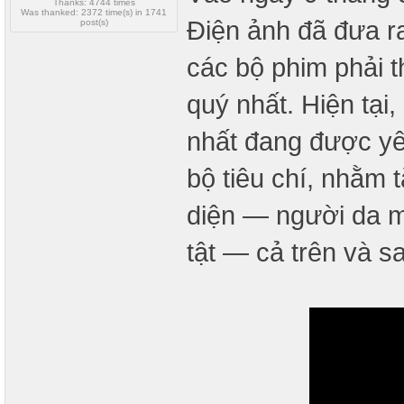
Thanks: 4744 times
Was thanked: 2372 time(s) in 1741
Điện ảnh đã đưa r
post(s)
các bộ phim phải 
quý nhất. Hiện tại
nhất đang được yêu
bộ tiêu chí, nhằm 
diện — người da 
tật — cả trên và s