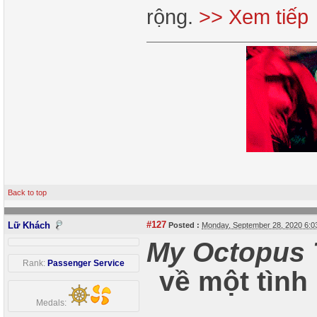
rộng.
>> Xem tiếp
Back to top
#127
Lữ Khách
Posted :
Monday, September 28, 2020 6:
My Octopus 
Rank:
Passenger Service
về một tình
Medals: