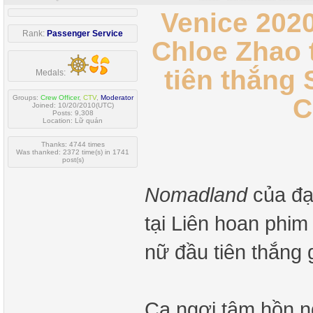
Venice 202
Rank:
Passenger Service
Chloe Zhao 
tiên thắng 
Medals:
C
Groups:
Crew Officer
,
CTV
,
Moderator
Joined: 10/20/2010(UTC)
Posts: 9,308
Location: Lữ quán
Thanks: 4744 times
Was thanked: 2372 time(s) in 1741
post(s)
Nomadland
của đạ
tại Liên hoan phim
nữ đầu tiên thắng 
Ca ngợi tâm hồn n