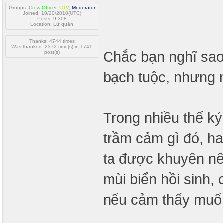
Groups:
Crew Officer
,
CTV
,
Moderator
Joined: 10/20/2010(UTC)
Posts: 9,308
Location: Lữ quán
Thanks: 4744 times
Was thanked: 2372 time(s) in 1741
Chắc bạn nghĩ sao 
post(s)
bạch tuộc, nhưng 
Trong nhiều thế kỷ
trầm cảm gì đó, ha
ta được khuyên nê
mùi biển hồi sinh,
nếu cảm thấy muố