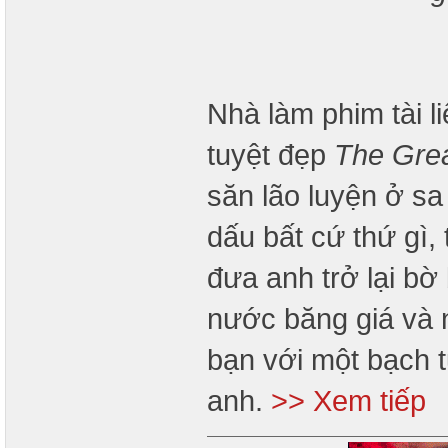
Nhà làm phim tài l
tuyệt đẹp
The Gre
săn lão luyện ở sa
dấu bất cứ thứ gì,
đưa anh trở lại bờ
nước băng giá và 
bạn với một bạch t
anh.
>> Xem tiếp