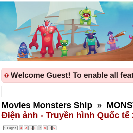
Welcome Guest! To enable all featu
Movies Monsters Ship
»
MONS
Điện ảnh - Truyền hình Quốc tế
9 Pages
«
<
5
6
7
8
9
>