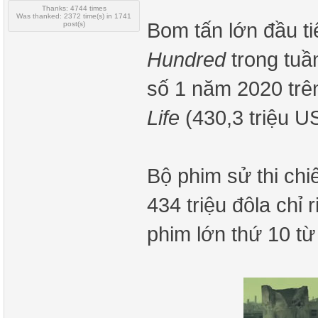
Thanks: 4744 times
Was thanked: 2372 time(s) in 1741
Bom tấn lớn đầu ti
post(s)
Hundred
trong tuầ
số 1 năm 2020 trên
Life
(430,3 triệu U
Bộ phim sử thi chi
434 triệu đôla chỉ 
phim lớn thứ 10 t