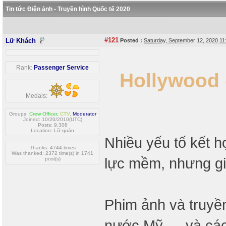
Tin tức Điện ảnh - Truyền hình Quốc tế 2020
#121
Lữ Khách
Posted :
Saturday, September 12, 2020 1
Rank:
Passenger Service
Hollywood 
Medals:
Groups:
Crew Officer
,
CTV
,
Moderator
Joined: 10/20/2010(UTC)
Posts: 9,308
Location: Lữ quán
Nhiều yếu tố kết 
Thanks: 4744 times
Was thanked: 2372 time(s) in 1741
lực mềm, nhưng giả
post(s)
Phim ảnh và truyền
nước Mỹ — và cách