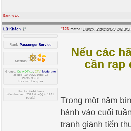
Back to top
#126
Lữ Khách
Posted :
Sunday, September 20, 2020 8:
Rank:
Passenger Service
Nếu các h
cần rạp 
Medals:
Groups:
Crew Officer
,
CTV
,
Moderator
Joined: 10/20/2010(UTC)
Posts: 9,308
Location: Lữ quán
Thanks: 4744 times
Was thanked: 2372 time(s) in 1741
Trong một năm bìn
post(s)
hành vào cuối tuầ
tranh giành tiển 