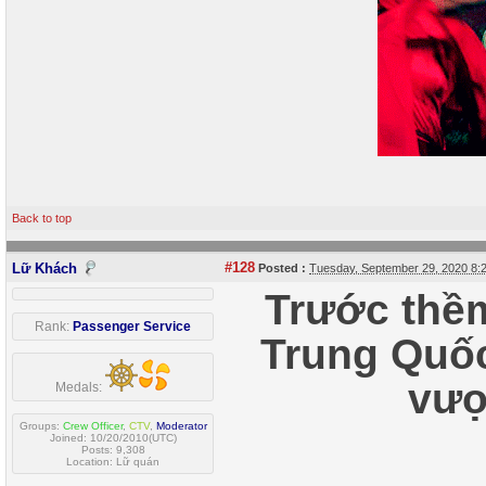
Back to top
#128
Lữ Khách
Posted :
Tuesday, September 29, 2020 8
Trước thề
Rank:
Passenger Service
Trung Quốc
vượ
Medals:
Groups:
Crew Officer
,
CTV
,
Moderator
Joined: 10/20/2010(UTC)
Posts: 9,308
Location: Lữ quán