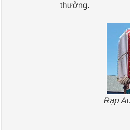
thưởng.
Rạp Au