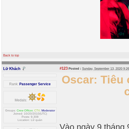
Back to top
#123
Lữ Khách
Posted :
Sunday, September 13, 2020 9:
Oscar: Tiêu
Rank:
Passenger Service
Medals:
Groups:
Crew Officer
,
CTV
,
Moderator
Joined: 10/20/2010(UTC)
Posts: 9,308
Location: Lữ quán
Vào ngày 9 tháng 