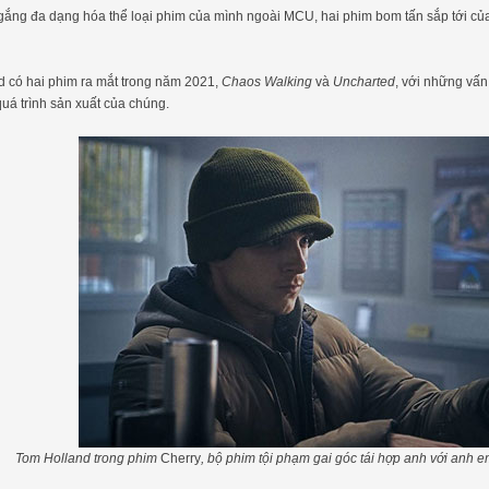
gắng đa dạng hóa thể loại phim của mình ngoài MCU, hai phim bom tấn sắp tới củ
 có hai phim ra mắt trong năm 2021,
Chaos Walking
và
Uncharted
, với những vấn
uá trình sản xuất của chúng.
Tom Holland trong phim
Cherry
, bộ phim tội phạm gai góc tái hợp anh với anh