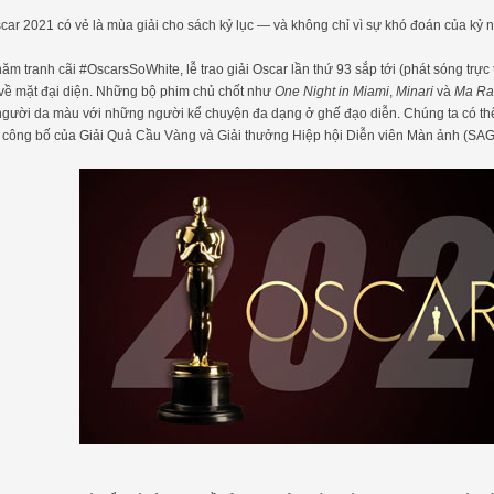
car 2021 có vẻ là mùa giải cho sách kỷ lục — và không chỉ vì sự khó đoán của kỷ
ăm tranh cãi #OscarsSoWhite, lễ trao giải Oscar lần thứ 93 sắp tới (phát sóng trực
ử về mặt đại diện. Những bộ phim chủ chốt như
One Night in Miami
,
Minari
và
Ma Rai
gười da màu với những người kể chuyện đa dạng ở ghế đạo diễn. Chúng ta có thể
 công bố của Giải Quả Cầu Vàng và Giải thưởng Hiệp hội Diễn viên Màn ảnh (SAG