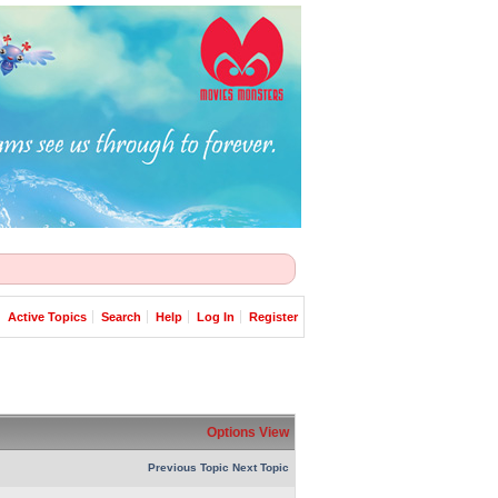
Active Topics
Search
Help
Log In
Register
Options
View
Previous Topic
Next Topic