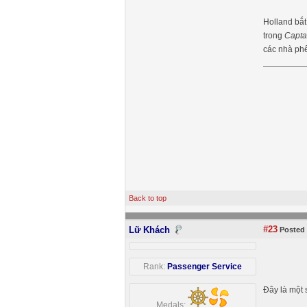
Holland bắt
trong
Capta
các nhà phê
Back to top
#23
Lữ Khách
Posted 
Rank:
Passenger Service
Đây là một 
Medals: