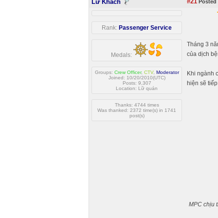
#21
Lữ Khách
Posted 
Rank:
Passenger Service
Tháng 3 năm
của dịch bệ
Medals:
Groups:
Crew Officer
,
CTV
,
Moderator
Khi ngành c
Joined: 10/20/2010(UTC)
hiện sẽ tiếp
Posts: 9,307
Location: Lữ quán
Thanks: 4744 times
Was thanked: 2372 time(s) in 1741
post(s)
MPC chịu t