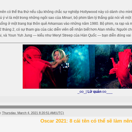
, nên có thể tha thứ nếu cậu không chắc sự nghiệp Hollywood này có dành cho mình
ú ý vì là một trong những ngôi sao của
Minari
, bộ phim tâm lý thắng giải nói về m
ống ở một trang trại thôn quê Arkansas vào những năm 1980. Bộ phim, ra rạp và mộ
 tháng 2, có sự tham gia của các diễn viên dễ nhận biết hơn Alan nhiều: Người c
ai, và Youn Yuh Jung — kiểu như Meryl Streep của Hàn Quốc — bạn diễn đóng vai
_oo_|
Lữ quán
oo___
:
Thursday, March 4, 2021 8:20:51 AM(UTC)
Oscar 2021: 8 cái tên có thể sẽ làm nên