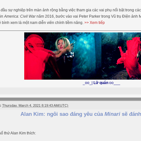
 đầu sự nghiệp trên màn ảnh rộng bằng việc tham gia các vai phụ nổi bật trong các
in America: Civil War
năm 2016, bước vào vai Peter Parker trong Vũ trụ Điện ảnh 
 bình xem là một nam diễn viên chính tiềm năng.
>> Xem tiếp
_oo_|
Lữ quán
oo___
:
Thursday, March 4, 2021 8:19:43 AM(UTC)
Alan Kim: ngôi sao đáng yêu của
Minari
sẽ đánh 
số thứ Alan Kim thích: