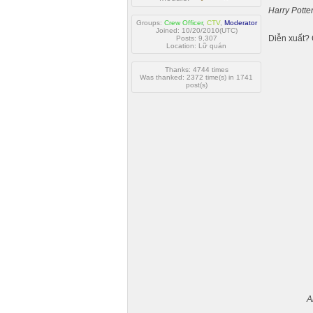
Harry Potte
Groups:
Crew Officer
,
CTV
,
Moderator
Joined: 10/20/2010(UTC)
Diễn xuất? 
Posts: 9,307
Location: Lữ quán
Thanks: 4744 times
Was thanked: 2372 time(s) in 1741
post(s)
A