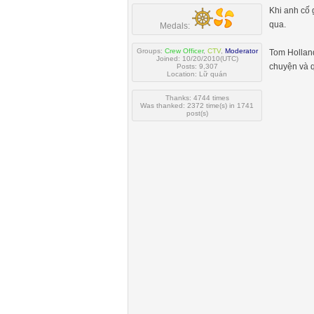
Khi anh cố 
qua.
Medals:
Groups:
Crew Officer
,
CTV
,
Moderator
Tom Holland
Joined: 10/20/2010(UTC)
chuyện và q
Posts: 9,307
Location: Lữ quán
Thanks: 4744 times
Was thanked: 2372 time(s) in 1741
post(s)