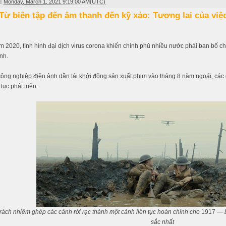
:
Monday, March 1, 2021 9:19:00 AM(UTC)
Từ biên tập đến âm thanh đến kỹ xảo: Tương lai của vi
 2020, tình hình đại dịch virus corona khiến chính phủ nhiều nước phải ban bố chỉ
nh.
ông nghiệp điện ảnh dần tái khởi động sản xuất phim vào tháng 8 năm ngoái, các
 tục phát triển.
rách nhiệm ghép các cảnh rời rạc thành một cảnh liên tục hoàn chỉnh cho
1917
— b
sắc nhất