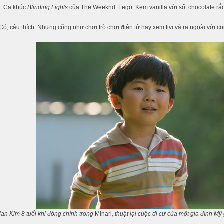
r
. Ca khúc
Blinding Lights
của The Weeknd. Lego. Kem vanilla với sốt chocolate rắc
Có, cậu thích. Nhưng cũng như chơi trò chơi điện tử hay xem tivi và ra ngoài với
lan Kim 8 tuổi khi đóng chính trong
Minari
, thuật lại cuộc di cư của một gia đình M