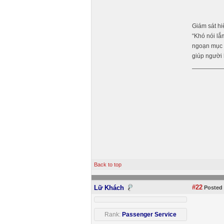
Giám sát hi
“Khó nói lắ
ngoạn mục c
giúp người 
Back to top
#22
Lữ Khách
Posted 
Rank:
Passenger Service