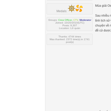
Mùa giải Os
Medals:
Sau nhiều n
Groups:
Crew Officer
,
CTV
,
Moderator
tính lịch s
Joined: 10/20/2010(UTC)
chuyện về n
Posts: 9,307
Location: Lữ quán
đề cử được
Thanks: 4744 times
Was thanked: 2372 time(s) in 1741
post(s)