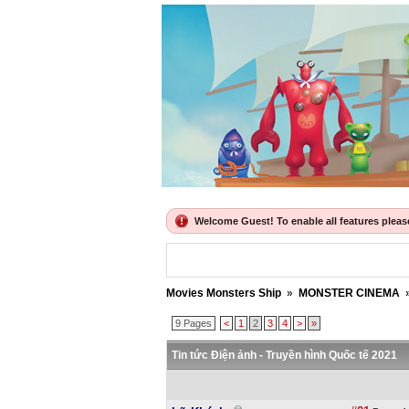
Welcome Guest! To enable all features please 
Movies Monsters Ship
»
MONSTER CINEMA
9 Pages
<
1
2
3
4
>
»
Tin tức Điện ảnh - Truyền hình Quốc tế 2021