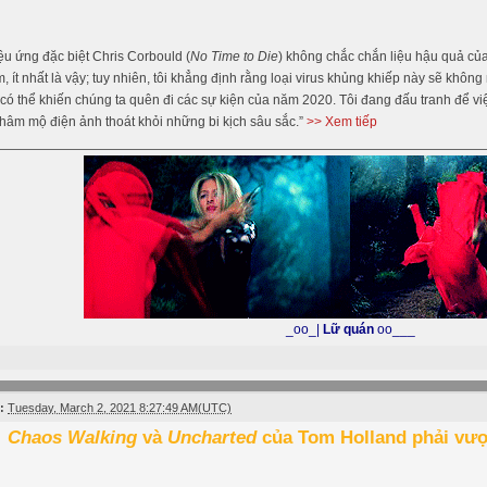
ệu ứng đặc biệt Chris Corbould (
No Time to Die
) không chắc chắn liệu hậu quả củ
m, ít nhất là vậy; tuy nhiên, tôi khẳng định rằng loại virus khủng khiếp này sẽ kh
ó thể khiến chúng ta quên đi các sự kiện của năm 2020. Tôi đang đấu tranh để vi
hâm mộ điện ảnh thoát khỏi những bi kịch sâu sắc.”
>> Xem tiếp
_oo_|
Lữ quán
oo___
:
Tuesday, March 2, 2021 8:27:49 AM(UTC)
Chaos Walking
và
Uncharted
của Tom Holland phải vượ