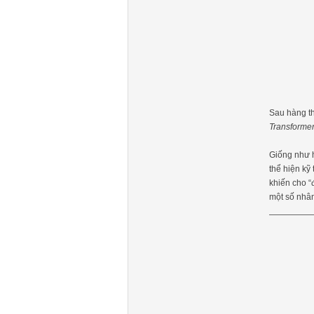
Sau hàng th
Transformer
Giống như h
thể hiện kỹ
khiến cho “
một số nhân