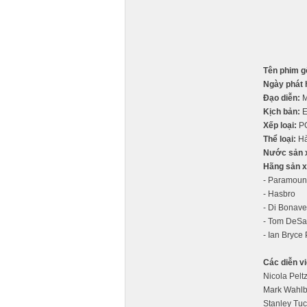
Tên phim g
Ngày phát 
Đạo diễn:
M
Kịch bản:
E
Xếp loại:
P
Thể loại:
Hà
Nước sản 
Hãng sản x
- Paramount
- Hasbro
- Di Bonave
- Tom DeSa
- Ian Bryce
Các diễn vi
Nicola Peltz
Mark Wahlb
Stanley Tucc