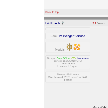
Back to top
#3
Lữ Khách
Posted :
Rank:
Passenger Service
Medals:
Groups:
Crew Officer
,
CTV
,
Moderator
Joined: 10/20/2010(UTC)
Posts: 9,308
Location: Lữ quán
Thanks: 4744 times
Was thanked: 2372 time(s) in 1741
post(s)
Mark Wahlbe