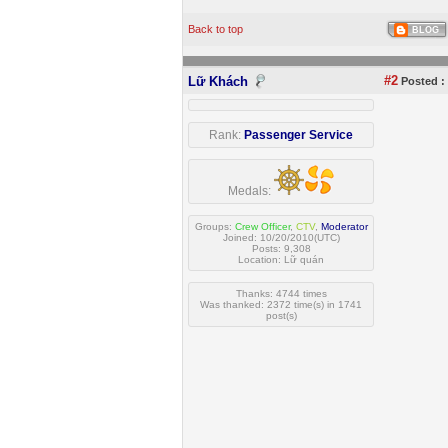
Back to top
BLOG
#2
Lữ Khách
Posted :
Rank:
Passenger Service
Medals:
Groups:
Crew Officer
,
CTV
,
Moderator
Joined: 10/20/2010(UTC)
Posts: 9,308
Location: Lữ quán
Thanks: 4744 times
Was thanked: 2372 time(s) in 1741
post(s)