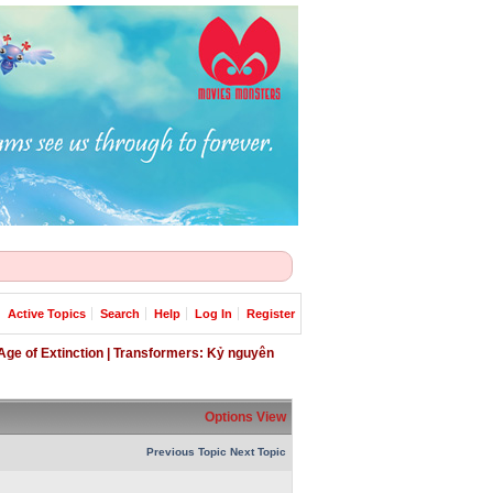
Active Topics
Search
Help
Log In
Register
Age of Extinction | Transformers: Kỷ nguyên
Options
View
Previous Topic
Next Topic