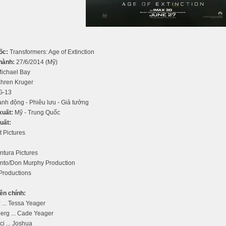
ốc:
Transformers: Age of Extinction
hành:
27/6/2014 (Mỹ)
ichael Bay
hren Kruger
G-13
nh động - Phiêu lưu - Giả tưởng
xuất:
Mỹ - Trung Quốc
uất:
 Pictures
ntura Pictures
nto/Don Murphy Production
 Productions
ên chính:
 ... Tessa Yeager
erg ... Cade Yeager
i ... Joshua