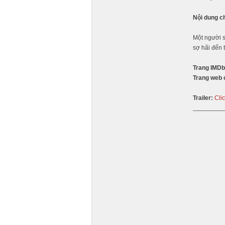
Nội dung c
Một người s
sợ hãi đến 
Trang IMDb
Trang web 
Trailer:
Cli