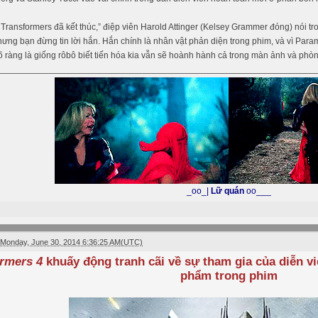
Transformers đã kết thúc,” điệp viên Harold Attinger (Kelsey Grammer đóng) nói 
hưng bạn đừng tin lời hắn. Hắn chính là nhân vật phản diện trong phim, và vì Par
õ ràng là giống rôbô biết tiến hóa kia vẫn sẽ hoành hành cả trong màn ảnh và phò
_oo_|
Lữ quán
oo___
Monday, June 30, 2014 6:36:25 AM(UTC)
ormers 4
khuấy động tranh cãi về sự tham gia của diễn v
phẩm trong phim