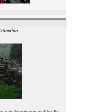
xtinction
oạt phim rôbô xuyên vũ trụ của Michael Bay.