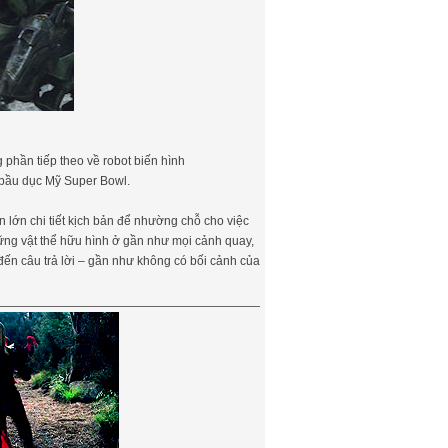
 phần tiếp theo về robot biến hình
g bầu dục Mỹ Super Bowl.
n lớn chi tiết kịch bản để nhường chỗ cho việc
hững vật thể hữu hình ở gần như mọi cảnh quay,
đến câu trả lời – gần như không có bối cảnh của