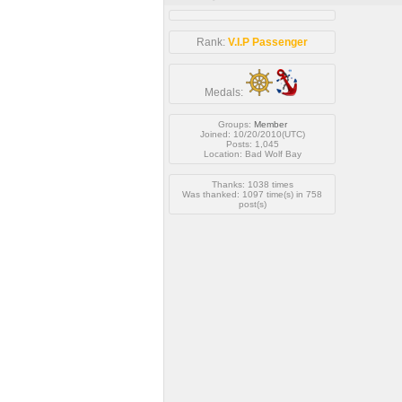
Rank:
V.I.P Passenger
Medals:
Groups:
Member
Joined: 10/20/2010(UTC)
Posts: 1,045
Location: Bad Wolf Bay
Thanks: 1038 times
Was thanked: 1097 time(s) in 758
post(s)