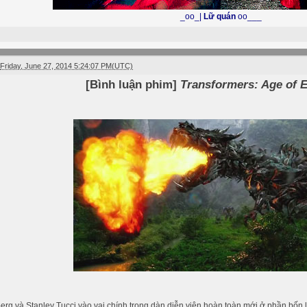
_oo_|
Lữ quán
oo___
Friday, June 27, 2014 5:24:07 PM(UTC)
[Bình luận phim]
Transformers: Age of E
rg và Stanley Tucci vào vai chính trong dàn diễn viên hoàn toàn mới ở phần bốn l