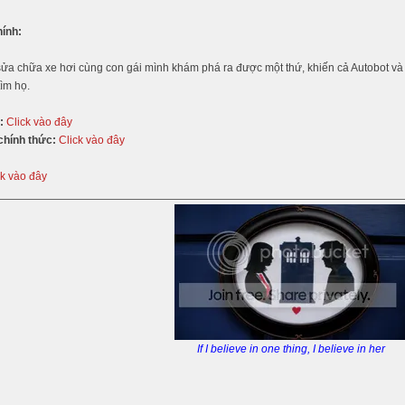
hính:
ửa chữa xe hơi cùng con gái mình khám phá ra được một thứ, khiến cả Autobot và
tìm họ.
:
Click vào đây
chính thức:
Click vào đây
ck vào đây
If I believe in one thing, I believe in her