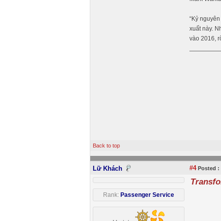
“Kỷ nguyên 
xuất này. N
vào 2016, r
Back to top
#4
Lữ Khách
Posted :
Transf
Rank:
Passenger Service