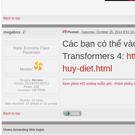
Back to top
#9
megabox
Posted :
Saturday, October 25, 2014 9:51:1
Các bạn có thể vào
Rank:
Economy Class
Passenger
Transformers 4:
ht
huy-diet.html
Medals:
Groups:
Member
Joined: 10/14/2014(UTC)
Xem phim HD online miễn phí
-
Phim chiếu 
Posts: 169
Location: VIETNAM
Thanks: 10 times
Was thanked: 10 time(s) in 10 post(s)
Back to top
WWW
Users browsing this topic