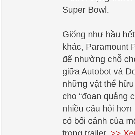
Super Bowl.
Giống như hầu hết
khác, Paramount Pic
để nhường chỗ cho 
giữa Autobot và D
những vật thể hữu
cho “đoạn quảng cá
nhiều câu hỏi hơn 
có bối cảnh của m
trong trailer.
>> Xe