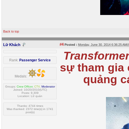
Back to top
#4
Lữ Khách
Posted :
Monday, June 30, 2014 6:36:25 AM
Transforme
Rank:
Passenger Service
sự tham gia 
quảng c
Medals:
Groups:
Crew Officer
,
CTV
,
Moderator
Joined: 10/20/2010(UTC)
Posts: 9,309
Location: Lữ quán
Thanks: 4744 times
Was thanked: 2372 time(s) in 1741
post(s)