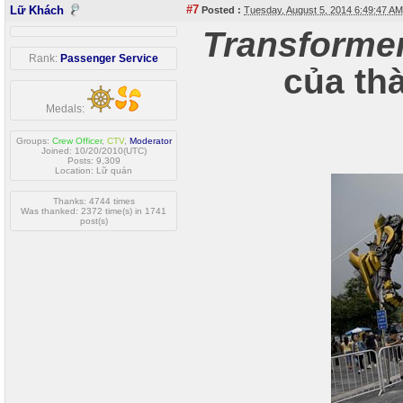
#7
Lữ Khách
Posted :
Tuesday, August 5, 2014 6:49:47 A
Transforme
Rank:
Passenger Service
của th
Medals:
Groups:
Crew Officer
,
CTV
,
Moderator
Joined: 10/20/2010(UTC)
Posts: 9,309
Location: Lữ quán
Thanks: 4744 times
Was thanked: 2372 time(s) in 1741
post(s)