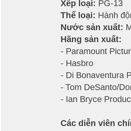
Xếp loại:
PG-13
Thể loại:
Hành độn
Nước sản xuất:
M
Hãng sản xuất:
- Paramount Pictu
- Hasbro
- Di Bonaventura P
- Tom DeSanto/Do
- Ian Bryce Produc
Các diễn viên chí