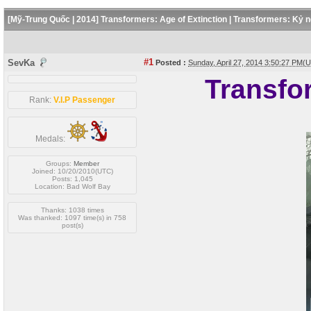
[Mỹ-Trung Quốc | 2014] Transformers: Age of Extinction | Transformers: Kỷ 
#1
SevKa
Posted :
Sunday, April 27, 2014 3:50:27 PM(
Transfo
Rank:
V.I.P Passenger
Medals:
Groups:
Member
Joined: 10/20/2010(UTC)
Posts: 1,045
Location: Bad Wolf Bay
Thanks: 1038 times
Was thanked: 1097 time(s) in 758
post(s)