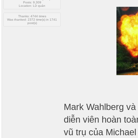
Posts: 9,309
Location: Lữ quán
Thanks: 4744 times
Was thanked: 2372 time(s) in 1741
post(s)
Mark Wahlberg và S
diễn viên hoàn to
vũ trụ của Michael