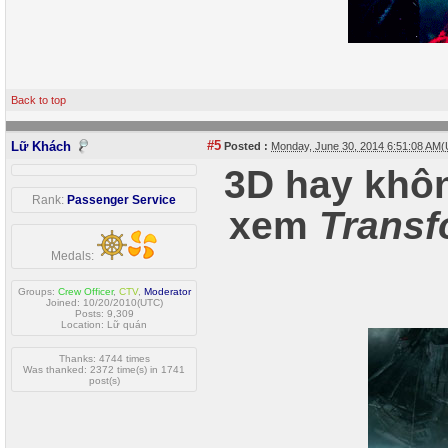
Back to top
#5
Lữ Khách
Posted :
Monday, June 30, 2014 6:51:08 AM
3D hay khô
Rank:
Passenger Service
xem
Transf
Medals:
Groups:
Crew Officer
,
CTV
,
Moderator
Joined: 10/20/2010(UTC)
Posts: 9,309
Location: Lữ quán
Thanks: 4744 times
Was thanked: 2372 time(s) in 1741
post(s)