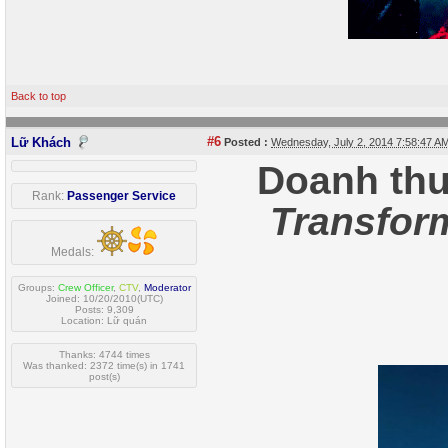
Back to top
#6
Lữ Khách
Posted :
Wednesday, July 2, 2014 7:58:47 
Doanh thu
Rank:
Passenger Service
Transfor
Medals:
Groups:
Crew Officer
,
CTV
,
Moderator
Joined: 10/20/2010(UTC)
Posts: 9,309
Location: Lữ quán
Thanks: 4744 times
Was thanked: 2372 time(s) in 1741
post(s)