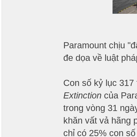
Paramount chịu "đ
đe dọa về luật phá
Con số kỷ lục 317 
Extinction
của Par
trong vòng 31 ngà
khăn vất vả hãng 
chỉ có 25% con số 