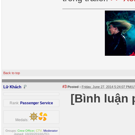
Back to top
#3
Lữ Khách
Posted :
Friday, June 27, 2014 5:24:07 PM(
[Bình luận
Rank:
Passenger Service
Medals:
Groups:
Crew Officer
,
CTV
,
Moderator
Joined: 10/20/2010(UTC)