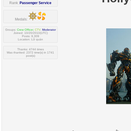
Rank:
Passenger Service
Medals:
Groups:
Crew Officer
,
CTV
,
Moderator
Joined: 10/20/2010(UTC)
Posts: 9,309
Location: Lữ quán
Thanks: 4744 times
Was thanked: 2372 time(s) in 1741
post(s)