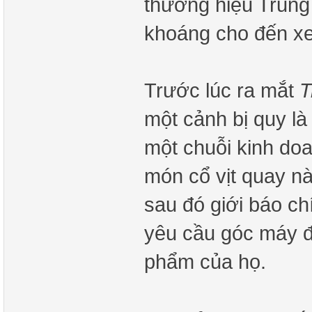
thương hiệu Trung 
khoáng cho đến xe
Trước lúc ra mắt
T
một cảnh bị quy l
một chuỗi kinh do
món cổ vịt quay nà
sau đó giới báo chí
yêu cầu góc máy đặ
phẩm của họ.