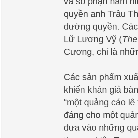
và số phận hẩm hiu
quyền anh Trâu Thị
đường quyền. Các 
Lữ Lương Vỹ (
The
Cương, chỉ là nhữ
Các sản phẩm xuất 
khiến khán giả bàn
“một quảng cáo lê 
đáng cho một quản
đưa vào những quả