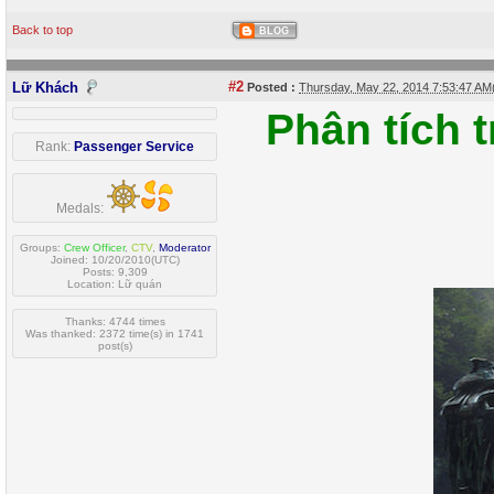
Back to top
BLOG
#2
Lữ Khách
Posted :
Thursday, May 22, 2014 7:53:47 A
Phân tích t
Rank:
Passenger Service
Medals:
Groups:
Crew Officer
,
CTV
,
Moderator
Joined: 10/20/2010(UTC)
Posts: 9,309
Location: Lữ quán
Thanks: 4744 times
Was thanked: 2372 time(s) in 1741
post(s)