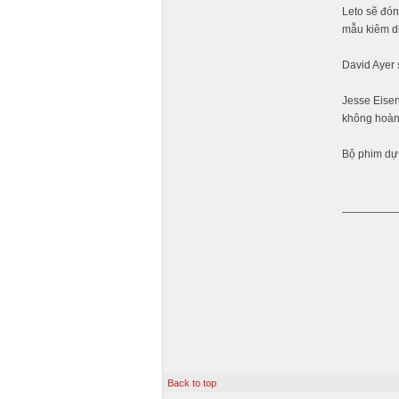
Leto sẽ đón
mẫu kiêm di
David Ayer 
Jesse Eisen
không hoàn 
Bộ phim dự 
Back to top