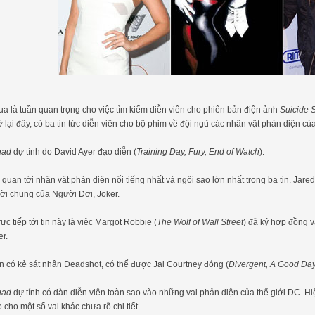
a là tuần quan trọng cho việc tìm kiếm diễn viên cho phiên bản điện ảnh
Suicide
ở lại đây, có ba tin tức diễn viên cho bộ phim về đội ngũ các nhân vật phản diện củ
uad
dự tính do David Ayer đạo diễn (
Training Day, Fury, End of Watch
).
n quan tới nhân vật phản diện nổi tiếng nhất và ngôi sao lớn nhất trong ba tin. Jar
rời chung của Người Dơi, Joker.
ực tiếp tới tin này là việc Margot Robbie (
The Wolf of Wall Street
) đã ký hợp đồng v
er.
n có kẻ sát nhân Deadshot, có thể được Jai Courtney đóng (
Divergent, A Good Day
uad
dự tính có dàn diễn viên toàn sao vào những vai phản diện của thế giới DC. Hi
 cho một số vai khác chưa rõ chi tiết.