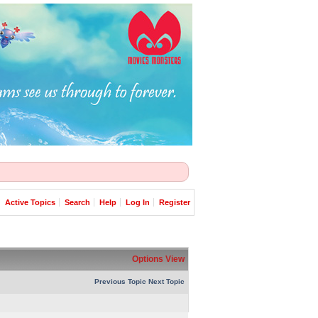
Active Topics
Search
Help
Log In
Register
Options
View
Previous Topic
Next Topic