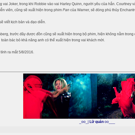
g vai Joker, trong khi Robbie vào vai Harley Quinn, người yêu của hắn. Courtney 
ễn viên, cũng sẽ xuất hiện trong phim
Pan
của Warner, sẽ đóng phù thủy Enchantr
sẽ viết kịch bản và đạo diễn.
berg, trước đây được đồn cũng sẽ xuất hiện trong bộ phim, hiện không nằm trong 
toàn bác bỏ khả năng anh có thể xuất hiện trong vai khách mời.
tính ra mắt 5/8/2016.
_oo_|
Lữ quán
oo___