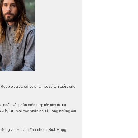
obbie và Jared Leto là một số tên tuổi trong
 nhân vật phản diện hợp tác này là Jai
iờ đây DC mới xác nhận họ sẽ đóng những vai
y đóng vai kẻ cầm đầu nhóm, Rick Flagg.