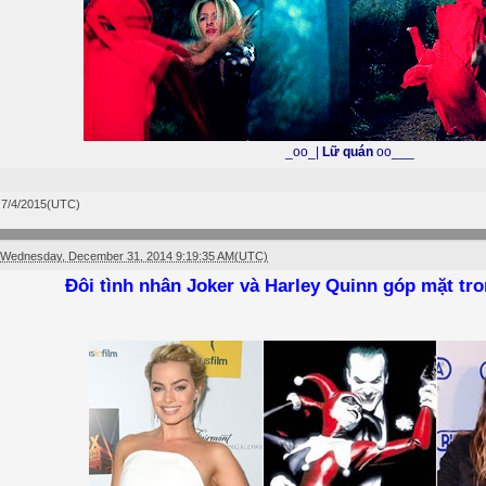
_oo_|
Lữ quán
oo___
 7/4/2015(UTC)
Wednesday, December 31, 2014 9:19:35 AM(UTC)
Đôi tình nhân Joker và Harley Quinn góp mặt tr