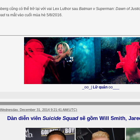
berg cũng có thể trở lại với vai Lex Luthor sau
Batman v Superman: Dawn of Justi
uad
ra mắt vào cuối mùa hè 5/8/2016.
_oo_|
Lữ quán
oo___
Wednesday, December 31, 2014 9:21:41 AM(UTC)
Dàn diễn viên
Suicide Squad
sẽ gồm Will Smith, Jare