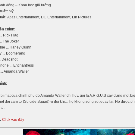
nh động – Khoa học giả tưởng
xuất:
Mỹ
uất:
Atlas Entertainment, DC Entertainment, Lin Pictures
ên chính:
.. Rick Flag
.. The Joker
ie ... Harley Quinn
y ... Boomerang
.. Deadshot
ngne ... Enchantress
 ... Amanda Waller
hính:
 bí mật của chính phủ do Amanda Waller chỉ huy, gọi là A.R.G.U.S xây dựng một b
Biệt đội cảm tử (Suicide Squad) vì đôi khi… họ không sống sót quay lại. Họ được p
tù.
:
Click vào đây