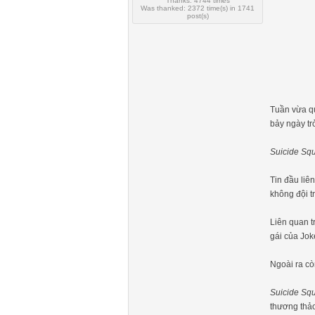
Thanks: 4744 times
Was thanked: 2372 time(s) in 1741
post(s)
Tuần vừa qu
bảy ngày tr
Suicide Sq
Tin đầu liê
không đội t
Liên quan tr
gái của Jok
Ngoài ra cò
Suicide Sq
thương thảo