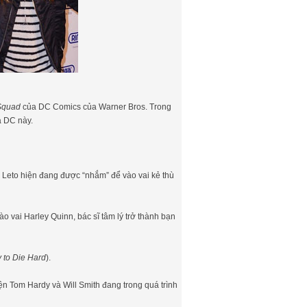
 Squad
của DC Comics của Warner Bros. Trong
a DC này.
ed Leto hiện đang được “nhắm” để vào vai kẻ thù
ào vai Harley Quinn, bác sĩ tâm lý trở thành bạn
 to Die Hard
).
ện Tom Hardy và Will Smith đang trong quá trình