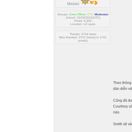
Medals:
Groups:
Crew Officer
,
CTV
,
Moderator
Joined: 10/20/2010(UTC)
Posts: 9,305
Location: Lữ quán
Thanks: 4744 times
Was thanked: 2372 time(s) in 1741
post(s)
Theo thông 
dàn diễn vi
Cũng đã đượ
Courtney và
nào.
Smith sẽ và