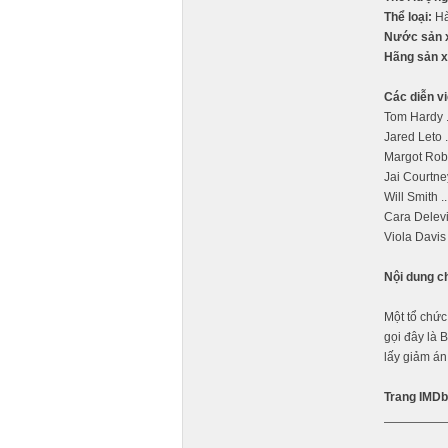
Thể loại:
Hà
Nước sản 
Hãng sản x
Các diễn vi
Tom Hardy .
Jared Leto .
Margot Robb
Jai Courtne
Will Smith .
Cara Delevi
Viola Davis
Nội dung c
Một tổ chức
gọi đây là 
lấy giảm án 
Trang IMDb