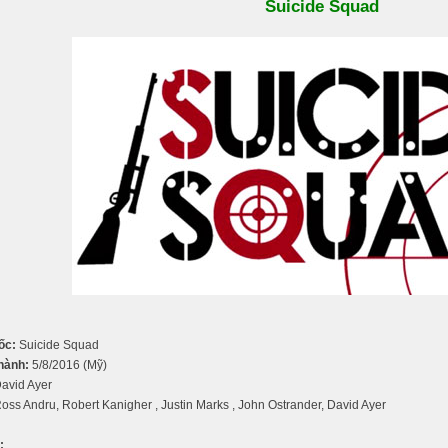
Suicide Squad
ốc:
Suicide Squad
hành:
5/8/2016 (Mỹ)
avid Ayer
oss Andru, Robert Kanigher , Justin Marks , John Ostrander, David Ayer
: