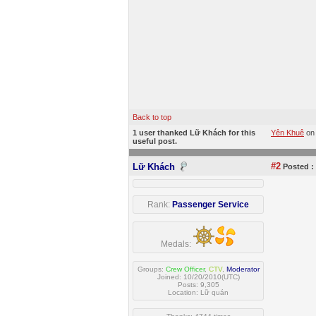
Back to top
1 user thanked Lữ Khách for this
Yên Khuê
on
useful post.
#2
Lữ Khách
Posted :
Rank:
Passenger Service
Medals:
Groups:
Crew Officer
,
CTV
,
Moderator
Joined: 10/20/2010(UTC)
Posts: 9,305
Location: Lữ quán