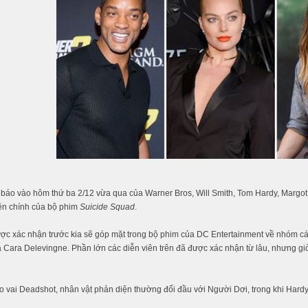
báo vào hôm thứ ba 2/12 vừa qua của Warner Bros, Will Smith, Tom Hardy, Margot R
ên chính của bộ phim
Suicide Squad
.
c xác nhận trước kia sẽ góp mặt trong bộ phim của DC Entertainment về nhóm các
 Cara Delevingne. Phần lớn các diễn viên trên đã được xác nhận từ lâu, nhưng g
o vai Deadshot, nhân vật phản diện thường đối đầu với Người Dơi, trong khi Hard