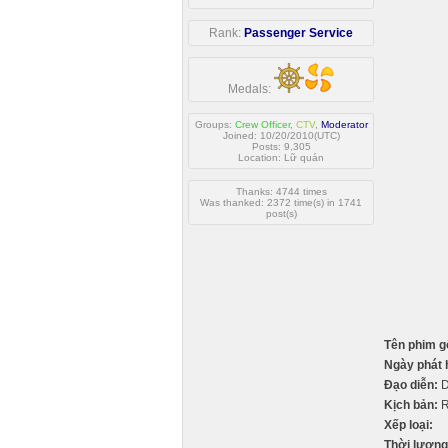
Rank:
Passenger Service
Medals:
Groups:
Crew Officer
,
CTV
,
Moderator
Joined: 10/20/2010(UTC)
Posts: 9,305
Location: Lữ quán
Thanks: 4744 times
Was thanked: 2372 time(s) in 1741
post(s)
Tên phim g
Ngày phát 
Đạo diễn:
D
Kịch bản:
R
Xếp loại:
Thời lượng