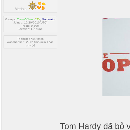
Medals:
Groups:
Crew Officer
,
CTV
,
Moderator
Joined: 10/20/2010(UTC)
Posts: 9,306
Location: Lữ quán
Thanks: 4744 times
Was thanked: 2372 time(s) in 1741
post(s)
Tom Hardy đã bỏ v