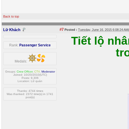
Back to top
#7
Lữ Khách
Posted :
Tuesday, June 16, 2015 6:08:24 A
Tiết lộ nh
Rank:
Passenger Service
tr
Medals:
Groups:
Crew Officer
,
CTV
,
Moderator
Joined: 10/20/2010(UTC)
Posts: 9,306
Location: Lữ quán
Thanks: 4744 times
Was thanked: 2372 time(s) in 1741
post(s)