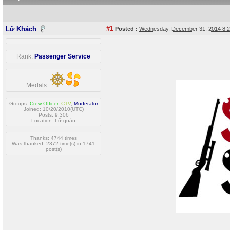
#1
Lữ Khách
Posted :
Wednesday, December 31, 2014 8:
Rank:
Passenger Service
Medals:
Groups:
Crew Officer
,
CTV
,
Moderator
Joined: 10/20/2010(UTC)
Posts: 9,306
Location: Lữ quán
Thanks: 4744 times
Was thanked: 2372 time(s) in 1741
post(s)