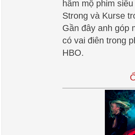
hâm mộ phim siêu 
Strong và Kurse t
Gần đây anh góp 
có vai điên trong 
HBO.
Ố