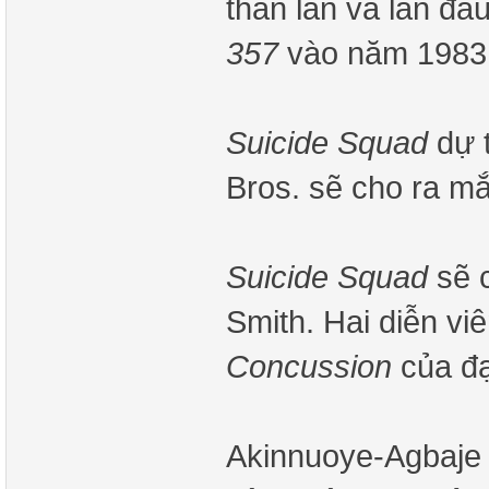
thằn lằn và lần đầ
357
vào năm 1983
Suicide Squad
dự 
Bros. sẽ cho ra mắ
Suicide Squad
sẽ 
Smith. Hai diễn vi
Concussion
của đạ
Akinnuoye-Agbaje k