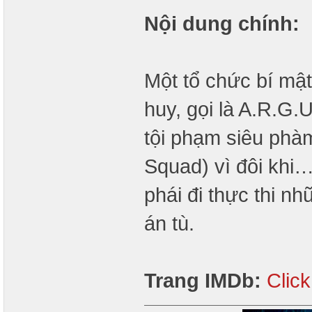
Nội dung chính:
Một tổ chức bí mậ
huy, gọi là A.R.G.
tội phạm siêu phàm
Squad) vì đôi khi
phái đi thực thi n
án tù.
Trang IMDb:
Clic