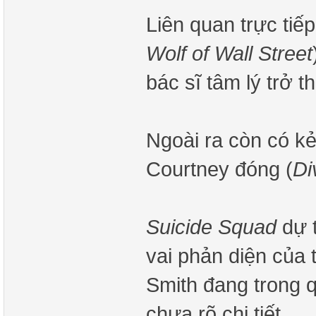
Liên quan trực tiếp
Wolf of Wall Street
bác sĩ tâm lý trở t
Ngoài ra còn có k
Courtney đóng (
Di
Suicide Squad
dự t
vai phản diện của 
Smith đang trong q
chưa rõ chi tiết.