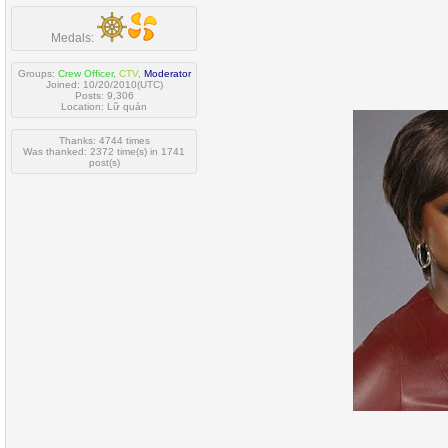
Medals:
Groups:
Crew Officer
,
CTV
,
Moderator
Joined: 10/20/2010(UTC)
Posts: 9,306
Location: Lữ quán
Thanks: 4744 times
Was thanked: 2372 time(s) in 1741
post(s)