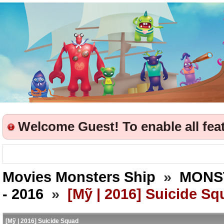
Welcome Guest! To enable all featu
Movies Monsters Ship
»
MONS
- 2016
»
[Mỹ | 2016] Suicide S
[Mỹ | 2016] Suicide Squad