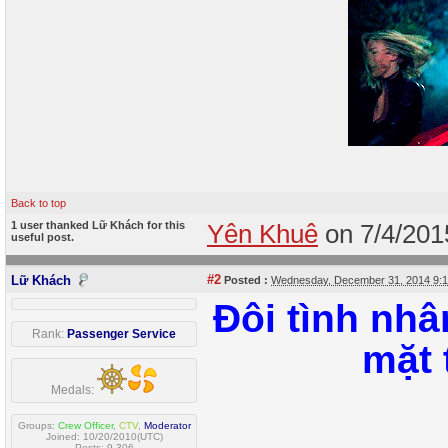
Back to top
1 user thanked Lữ Khách for this
Yên Khuê
on 7/4/20
useful post.
#2
Lữ Khách
Posted :
Wednesday, December 31, 2014 9:
Đôi tình nhâ
Rank:
Passenger Service
mặt 
Medals:
Groups:
Crew Officer
,
CTV
,
Moderator
Joined: 10/20/2010(UTC)
Posts: 9,306