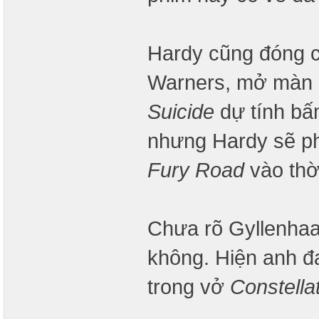
Hardy cũng đóng c
Warners, mở màn 1
Suicide
dự tính bấ
nhưng Hardy sẽ ph
Fury Road
vào thờ
Chưa rõ Gyllenhaa
không. Hiện anh đ
trong vở
Constella