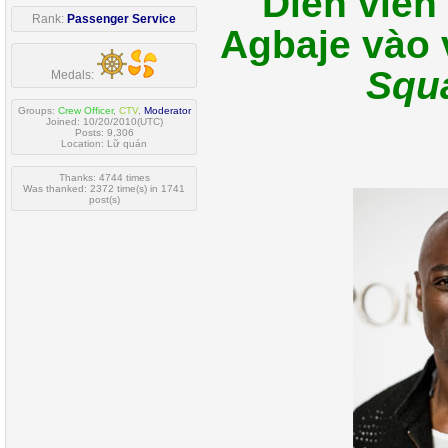
Diễn viên
Rank:
Passenger Service
Agbaje vào v
Squ
Medals:
Groups:
Crew Officer
,
CTV
,
Moderator
Joined: 10/20/2010(UTC)
Posts: 9,306
Location: Lữ quán
Thanks: 4744 times
Was thanked: 2372 time(s) in 1741
post(s)