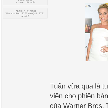
Location: Lữ quán
Thanks: 4744 times
Was thanked: 2372 time(s) in 1741
post(s)
Tuần vừa qua là tu
viên cho phiên bả
của Warner Bros. T