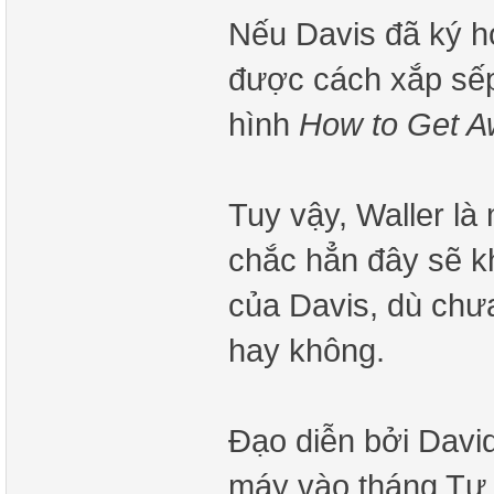
Nếu Davis đã ký h
được cách xắp sếp
hình
How to Get A
Tuy vậy, Waller là
chắc hẳn đây sẽ kh
của Davis, dù chưa
hay không.
Đạo diễn bởi David
máy vào tháng Tư t