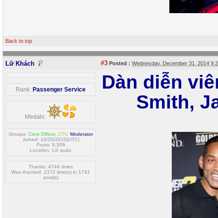
Back to top
#3
Lữ Khách
Posted :
Wednesday, December 31, 2014 9:
Dàn diễn vi
Rank:
Passenger Service
Smith, J
Medals:
Groups:
Crew Officer
,
CTV
,
Moderator
Joined: 10/20/2010(UTC)
Posts: 9,306
Location: Lữ quán
Thanks: 4744 times
Was thanked: 2372 time(s) in 1741
post(s)