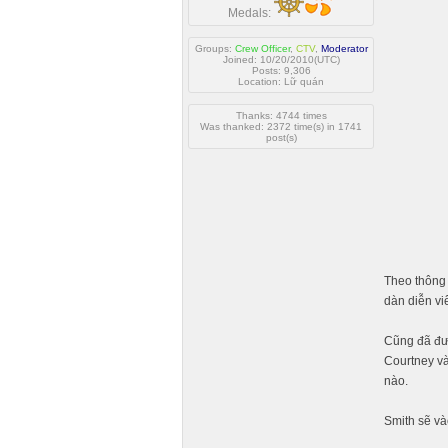
Medals:
Groups:
Crew Officer
,
CTV
,
Moderator
Joined: 10/20/2010(UTC)
Posts: 9,306
Location: Lữ quán
Thanks: 4744 times
Was thanked: 2372 time(s) in 1741
post(s)
Theo thông 
dàn diễn vi
Cũng đã đượ
Courtney và
nào.
Smith sẽ và