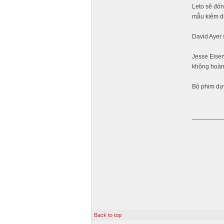
Leto sẽ đón
mẫu kiêm di
David Ayer 
Jesse Eisen
không hoàn 
Bộ phim dự 
Back to top