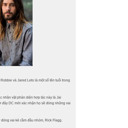
obbie và Jared Leto là một số tên tuổi trong
 nhân vật phản diện hợp tác này là Jai
iờ đây DC mới xác nhận họ sẽ đóng những vai
y đóng vai kẻ cầm đầu nhóm, Rick Flagg.