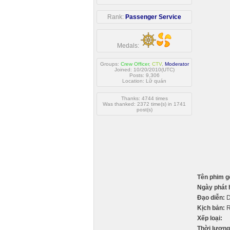
Rank:
Passenger Service
Medals:
Groups:
Crew Officer
,
CTV
,
Moderator
Joined: 10/20/2010(UTC)
Posts: 9,306
Location: Lữ quán
Thanks: 4744 times
Was thanked: 2372 time(s) in 1741
post(s)
Tên phim g
Ngày phát 
Đạo diễn:
D
Kịch bản:
R
Xếp loại:
Thời lượng