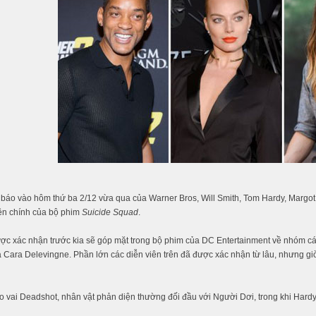
báo vào hôm thứ ba 2/12 vừa qua của Warner Bros, Will Smith, Tom Hardy, Margot R
ên chính của bộ phim
Suicide Squad
.
c xác nhận trước kia sẽ góp mặt trong bộ phim của DC Entertainment về nhóm các
 Cara Delevingne. Phần lớn các diễn viên trên đã được xác nhận từ lâu, nhưng g
o vai Deadshot, nhân vật phản diện thường đối đầu với Người Dơi, trong khi Hard