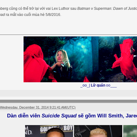
berg cũng có thể trở lại với vai Lex Luthor sau
Batman v Superman: Dawn of Justi
uad
ra mắt vào cuối mùa hè 5/8/2016.
_oo_|
Lữ quán
oo___
Wednesday, December 31, 2014 9:21:41 AM(UTC)
Dàn diễn viên
Suicide Squad
sẽ gồm Will Smith, Jare