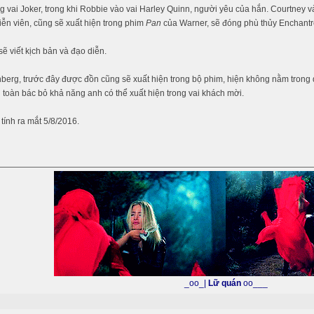
g vai Joker, trong khi Robbie vào vai Harley Quinn, người yêu của hắn. Courtney 
ễn viên, cũng sẽ xuất hiện trong phim
Pan
của Warner, sẽ đóng phù thủy Enchantr
sẽ viết kịch bản và đạo diễn.
berg, trước đây được đồn cũng sẽ xuất hiện trong bộ phim, hiện không nằm trong 
toàn bác bỏ khả năng anh có thể xuất hiện trong vai khách mời.
tính ra mắt 5/8/2016.
_oo_|
Lữ quán
oo___