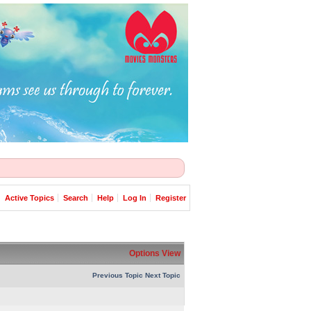
Active Topics
Search
Help
Log In
Register
Options
View
Previous Topic
Next Topic