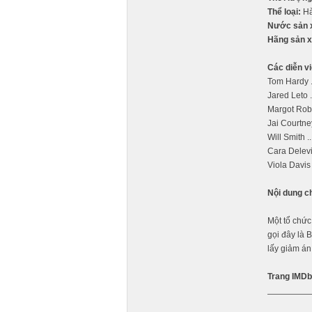
Thể loại:
Hà
Nước sản 
Hãng sản x
Các diễn vi
Tom Hardy .
Jared Leto .
Margot Robb
Jai Courtne
Will Smith .
Cara Delevi
Viola Davis
Nội dung c
Một tổ chức
gọi đây là 
lấy giảm án 
Trang IMDb