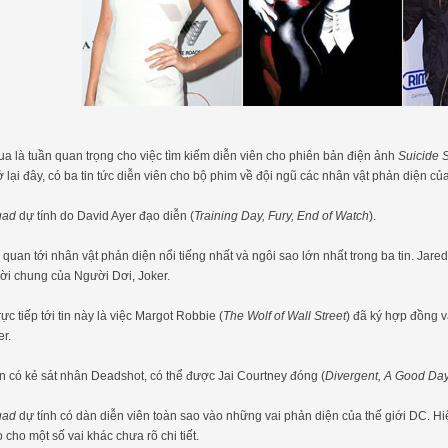
a là tuần quan trọng cho việc tìm kiếm diễn viên cho phiên bản điện ảnh
Suicide
ở lại đây, có ba tin tức diễn viên cho bộ phim về đội ngũ các nhân vật phản diện củ
uad
dự tính do David Ayer đạo diễn (
Training Day, Fury, End of Watch
).
n quan tới nhân vật phản diện nổi tiếng nhất và ngôi sao lớn nhất trong ba tin. Jar
rời chung của Người Dơi, Joker.
ực tiếp tới tin này là việc Margot Robbie (
The Wolf of Wall Street
) đã ký hợp đồng v
er.
n có kẻ sát nhân Deadshot, có thể được Jai Courtney đóng (
Divergent, A Good Day
uad
dự tính có dàn diễn viên toàn sao vào những vai phản diện của thế giới DC. Hi
 cho một số vai khác chưa rõ chi tiết.