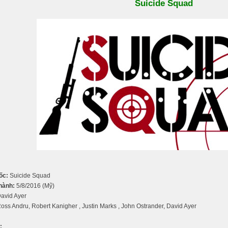
Suicide Squad
ốc:
Suicide Squad
hành:
5/8/2016 (Mỹ)
avid Ayer
oss Andru, Robert Kanigher , Justin Marks , John Ostrander, David Ayer
: