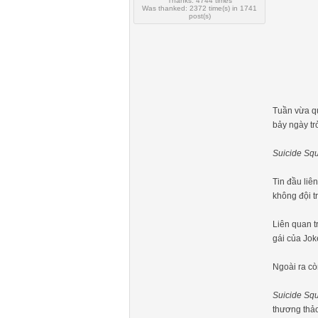
Thanks: 4744 times
Was thanked: 2372 time(s) in 1741
post(s)
Tuần vừa qu
bảy ngày tr
Suicide Sq
Tin đầu liê
không đội t
Liên quan tr
gái của Jok
Ngoài ra cò
Suicide Sq
thương thảo