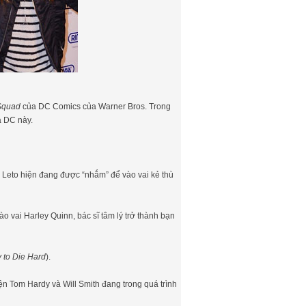
 Squad
của DC Comics của Warner Bros. Trong
a DC này.
ed Leto hiện đang được “nhắm” để vào vai kẻ thù
ào vai Harley Quinn, bác sĩ tâm lý trở thành bạn
 to Die Hard
).
ện Tom Hardy và Will Smith đang trong quá trình