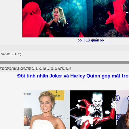
_oo_|
Lữ quán
oo___
 7/4/2015(UTC)
Wednesday, December 31, 2014 9:19:35 AM(UTC)
Đôi tình nhân Joker và Harley Quinn góp mặt tr