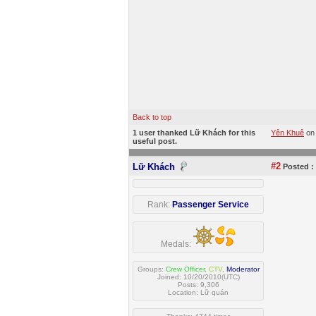
Back to top
1 user thanked Lữ Khách for this
Yên Khuê
on
useful post.
#2
Lữ Khách
Posted :
Rank:
Passenger Service
Medals:
Groups:
Crew Officer
,
CTV
,
Moderator
Joined: 10/20/2010(UTC)
Posts: 9,306
Location: Lữ quán