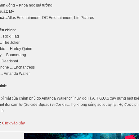
nh động – Khoa học giả tưởng
xuất:
Mỹ
uất:
Atlas Entertainment, DC Entertainment, Lin Pictures
ên chính:
.. Rick Flag
.. The Joker
ie ... Harley Quinn
y ... Boomerang
.. Deadshot
ngne ... Enchantress
 ... Amanda Waller
hính:
 bí mật của chính phủ do Amanda Waller chỉ huy, gọi là A.R.G.U.S xây dựng một b
Biệt đội cảm tử (Suicide Squad) vì đôi khi… họ không sống sót quay lại. Họ được p
tù.
:
Click vào đây