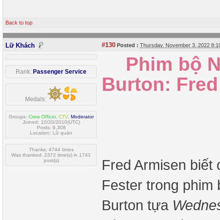
Back to top
#130
Lữ Khách
Posted :
Thursday, November 3, 2022 8:
Phim bộ N
Rank:
Passenger Service
Burton: Fred
Medals:
Groups:
Crew Officer
,
CTV
,
Moderator
Joined: 10/20/2010(UTC)
Posts: 9,308
Location: Lữ quán
Thanks: 4744 times
Was thanked: 2372 time(s) in 1741
Fred Armisen biết 
post(s)
Fester trong phim
Burton tựa
Wedne