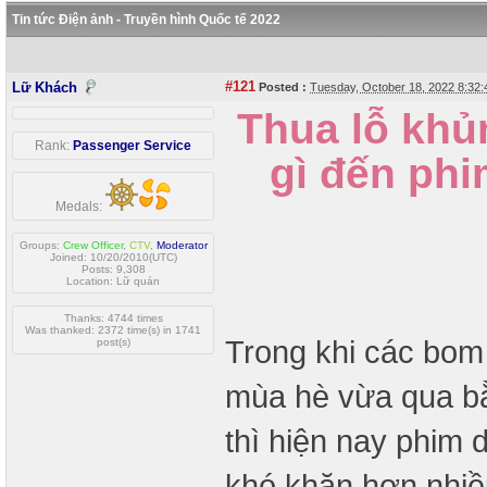
Tin tức Điện ảnh - Truyền hình Quốc tế 2022
#121
Lữ Khách
Posted :
Tuesday, October 18, 2022 8:32
Thua lỗ kh
Rank:
Passenger Service
gì đến ph
Medals:
Groups:
Crew Officer
,
CTV
,
Moderator
Joined: 10/20/2010(UTC)
Posts: 9,308
Location: Lữ quán
Thanks: 4744 times
Was thanked: 2372 time(s) in 1741
Trong khi các bom
post(s)
mùa hè vừa qua b
thì hiện nay phim
khó khăn hơn nhiề