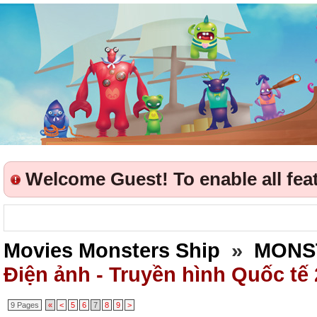
Welcome Guest! To enable all featu
Movies Monsters Ship
»
MONS
Điện ảnh - Truyền hình Quốc tế
9 Pages
«
<
5
6
7
8
9
>