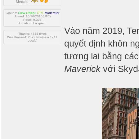
Medals:
Groups:
Crew Officer
,
CTV
,
Moderator
Joined: 10/20/2010(UTC)
Posts: 9,308
Location: Lữ quán
Vào năm 2019, Ten
Thanks: 4744 times
Was thanked: 2372 time(s) in 1741
quyết định khôn n
post(s)
tương lai bằng cá
Maverick
với Skyd