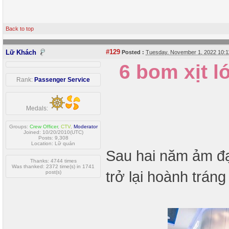
Back to top
#129
Lữ Khách
Posted :
Tuesday, November 1, 2022 10:
6 bom xịt 
Rank:
Passenger Service
Medals:
Groups:
Crew Officer
,
CTV
,
Moderator
Joined: 10/20/2010(UTC)
Posts: 9,308
Location: Lữ quán
Sau hai năm ảm đạ
Thanks: 4744 times
Was thanked: 2372 time(s) in 1741
trở lại hoành trán
post(s)