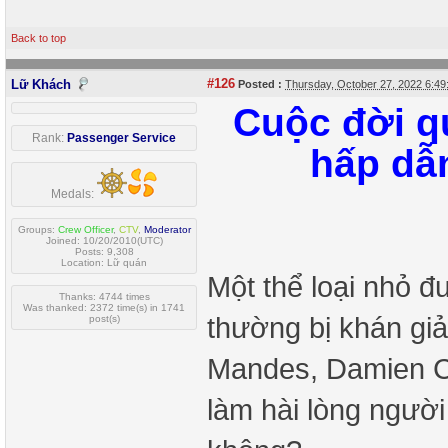
Back to top
#126
Lữ Khách
Posted :
Thursday, October 27, 2022 6:4
Cuộc đời q
Rank:
Passenger Service
hấp dẫ
Medals:
Groups:
Crew Officer
,
CTV
,
Moderator
Joined: 10/20/2010(UTC)
Posts: 9,308
Location: Lữ quán
Một thể loại nhỏ 
Thanks: 4744 times
Was thanked: 2372 time(s) in 1741
thường bị khán gi
post(s)
Mandes, Damien Ch
làm hài lòng ngườ