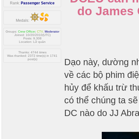
Rank:
Passenger Service
do James 
Medals:
Groups:
Crew Officer
,
CTV
,
Moderator
Joined: 10/20/2010(UTC)
Posts: 9,308
Location: Lữ quán
Thanks: 4744 times
Was thanked: 2372 time(s) in 1741
Dạo này, dường nh
post(s)
về các bộ phim đi
hủy để khấu trừ thu
có thể chúng ta s
DC nào do JJ Abr