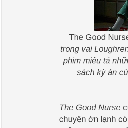
The Good Nur
trong vai Loughre
phim miêu tả nhữn
sách kỳ án c
The Good Nurse
củ
chuyện ớn lạnh có