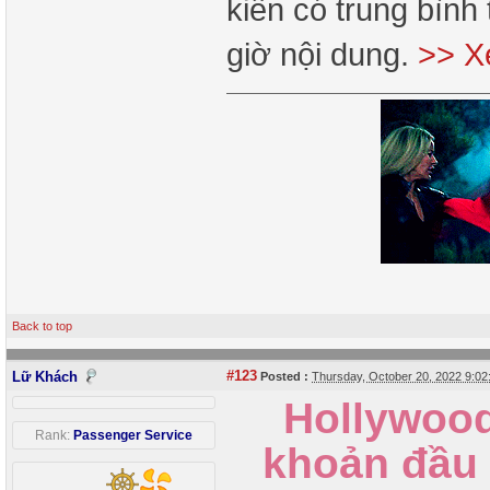
kiến có trung bìn
giờ nội dung.
>> X
Back to top
#123
Lữ Khách
Posted :
Thursday, October 20, 2022 9:0
Hollywood
Rank:
Passenger Service
khoản đầu 