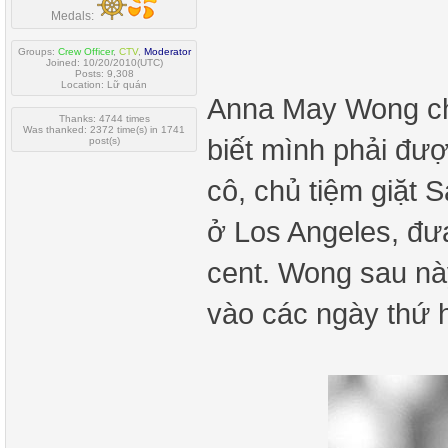
Medals:
Groups:
Crew Officer
,
CTV
,
Moderator
Joined: 10/20/2010(UTC)
Posts: 9,308
Location: Lữ quán
Anna May Wong chư
Thanks: 4744 times
Was thanked: 2372 time(s) in 1741
biết mình phải đượ
post(s)
cô, chủ tiệm giặt
ở Los Angeles, đư
cent. Wong sau này
vào các ngày thứ h