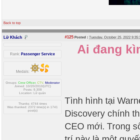
Back to top
#125
Lữ Khách
Posted :
Tuesday, October 25, 2022 9:35
Ai đang kì
Rank:
Passenger Service
Medals:
Groups:
Crew Officer
,
CTV
,
Moderator
Joined: 10/20/2010(UTC)
Posts: 9,308
Location: Lữ quán
Tình hình tại Warn
Thanks: 4744 times
Was thanked: 2372 time(s) in 1741
Discovery chính th
post(s)
CEO mới. Trong số
trí này là một quyế