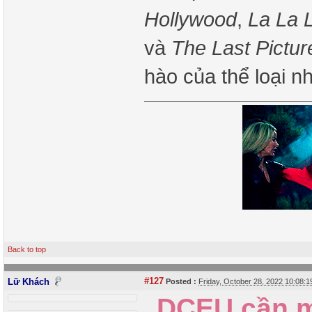
Hollywood
,
La La 
và
The Last Pictu
hào của thể loại 
Back to top
#127
Lữ Khách
Posted :
Friday, October 28, 2022 10:08:
DCEU cần mộ