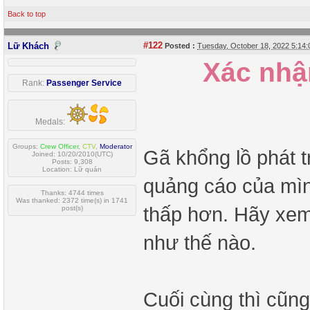
Back to top
#122
Lữ Khách
Posted :
Tuesday, October 18, 2022 5:14
Xác nhận
Rank:
Passenger Service
Medals:
Groups:
Crew Officer
,
CTV
,
Moderator
Gã khổng lồ phát 
Joined: 10/20/2010(UTC)
Posts: 9,308
Location: Lữ quán
quảng cáo của mìn
Thanks: 4744 times
Was thanked: 2372 time(s) in 1741
thấp hơn. Hãy xem 
post(s)
như thế nào.
Cuối cùng thì cũn