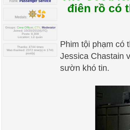
Rank:
Passenger Service
điên rồ có 
Medals:
Groups:
Crew Officer
,
CTV
,
Moderator
Joined: 10/20/2010(UTC)
Posts: 9,308
Location: Lữ quán
Phim tội phạm có t
Thanks: 4744 times
Was thanked: 2372 time(s) in 1741
Jessica Chastain
post(s)
sườn khó tin.