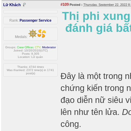
#109
Lữ Khách
Posted :
Thursday, September 22, 2022 8
Thị phi xun
Rank:
Passenger Service
đánh giá bất
Medals:
Groups:
Crew Officer
,
CTV
,
Moderator
Joined: 10/20/2010(UTC)
Posts: 9,305
Location: Lữ quán
Thanks: 4744 times
Was thanked: 2372 time(s) in 1741
Đây là một trong 
post(s)
chứng kiến trong 
đạo diễn nữ siêu v
lên như tên lửa.
Do
công.