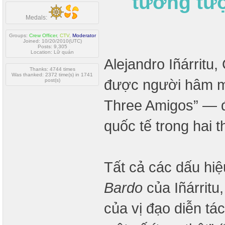
tưởng tượ
Medals:
Groups:
Crew Officer
,
CTV
,
Moderator
Joined: 10/20/2010(UTC)
Posts: 9,305
Location: Lữ quán
Alejandro Iñárritu
Thanks: 4744 times
Was thanked: 2372 time(s) in 1741
được người hâm mộ
post(s)
Three Amigos” — đ
quốc tế trong hai 
Tất cả các dấu hiệu
Bardo
của Iñárritu
của vị đạo diễn tác