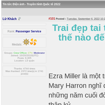
Tin tức Điện ảnh - Truyền hình Quốc tế 2022
#101
Lữ Khách
Posted :
Tuesday, September 6, 2022 10
Trai đẹp tai
Rank:
Passenger Service
thế nào đ
Medals:
Groups:
Crew Officer
,
CTV
,
Moderator
Joined: 10/20/2010(UTC)
Posts: 9,305
Location: Lữ quán
Thanks: 4744 times
Was thanked: 2372 time(s) in 1741
Ezra Miller là một
post(s)
Mary Harron nghĩ đ
những năm cuối đờ
thập kỷ.