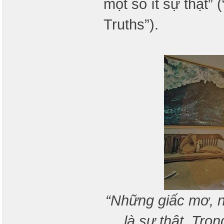
một số ít sự thật” 
Truths”).
“Những giấc mơ, n
là sự thật. Tro