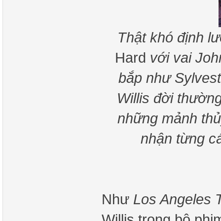
Thật khó định lư
Hard
với vai Jo
bắp như Sylvest
Willis đời thườn
những mảnh thủ
nhận từng cá
Như
Los Angeles 
Willis trong bộ ph