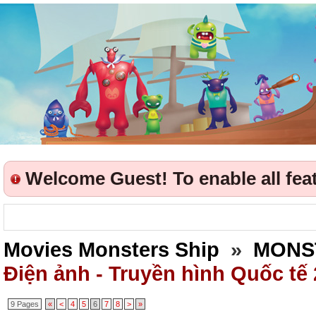
Welcome Guest! To enable all featu
Movies Monsters Ship
»
MONS
Điện ảnh - Truyền hình Quốc tế
9 Pages
«
<
4
5
6
7
8
>
»