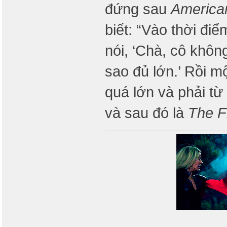
đứng sau
America
biết: “Vào thời đi
nói, ‘Chà, cô khôn
sao đủ lớn.’ Rồi m
quá lớn và phải t
và sau đó là
The F