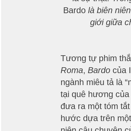
Bardo
là biên niê
giới giữa c
Tương tự phim thắ
Roma
,
Bardo
của 
ngành miêu tả là 
tại quê hương của 
đưa ra một tóm tắt
hước dựa trên một 
niên câu chuyện củ