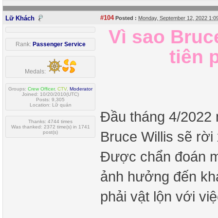
#104
Lữ Khách
Posted :
Monday, September 12, 2022 1:
Vì sao Bruc
Rank:
Passenger Service
tiên
Medals:
Groups:
Crew Officer
,
CTV
,
Moderator
Joined: 10/20/2010(UTC)
Posts: 9,305
Location: Lữ quán
Đầu tháng 4/2022 
Thanks: 4744 times
Was thanked: 2372 time(s) in 1741
Bruce Willis sẽ rời
post(s)
Được chẩn đoán mắ
ảnh hưởng đến khả
phải vật lộn với vi