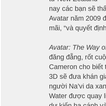
nay các bạn sẽ thấ
Avatar năm 2009 đư
mãi, “và quyết địn
Avatar: The Way o
đăng đẵng, rốt cuộ
Cameron cho biết t
3D sẽ đưa khán giả
người Na’vi da xa
Water được quay l
dự kiến ​​hạ cánh 