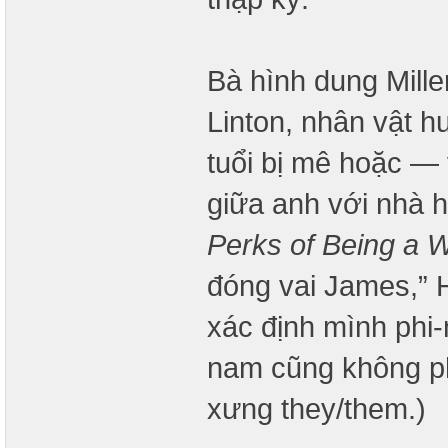
Bà hình dung Mille
Linton, nhân vật h
tuổi bị mê hoặc —
giữa anh với nhà h
Perks of Being a W
đóng vai James,” H
xác định mình phi-
nam cũng không ph
xưng they/them.)