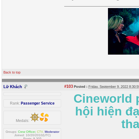
Back to top
#103
Lữ Khách
Posted :
Friday, September 9, 2022 8:30
Cineworld p
Rank:
Passenger Service
hội hiện đ
th
Medals:
Groups:
Crew Officer
,
CTV
,
Moderator
Joined: 10/20/2010(UTC)
Posts: 9,305