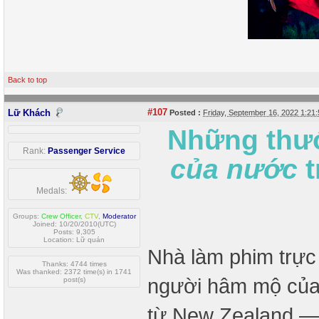
Back to top
#107
Lữ Khách
Posted :
Friday, September 16, 2022 1:2
Những thư
Rank:
Passenger Service
của nước
t
Medals:
Groups:
Crew Officer
,
CTV
,
Moderator
Joined: 10/20/2010(UTC)
Posts: 9,305
Location: Lữ quán
Nhà làm phim trực
Thanks: 4744 times
Was thanked: 2372 time(s) in 1741
người hâm mộ của 
post(s)
từ New Zealand — 