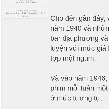
Location: Lữ quán
Thanks: 4744 times
Was thanked: 2372 time(s) in 1741
Cho đến gần đây, 
post(s)
năm 1940 và những
bar địa phương và
luyện với mức giá
tợp một ngụm.
Và vào năm 1946,
phim mỗi tuần một 
ở mức tương tự.