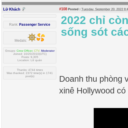
#108
Lữ Khách
Posted :
Tuesday, September 20, 2022 8
2022 chỉ cò
Rank:
Passenger Service
sống sót cá
Medals:
Groups:
Crew Officer
,
CTV
,
Moderator
Joined: 10/20/2010(UTC)
Posts: 9,305
Location: Lữ quán
Thanks: 4744 times
Was thanked: 2372 time(s) in 1741
Doanh thu phòng v
post(s)
xinê Hollywood có 