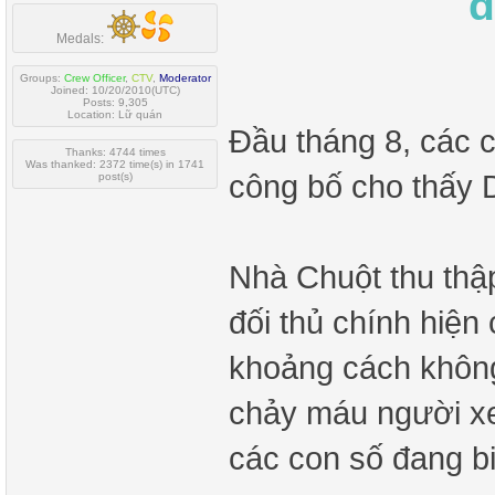
đ
Medals:
Groups:
Crew Officer
,
CTV
,
Moderator
Joined: 10/20/2010(UTC)
Posts: 9,305
Location: Lữ quán
Đầu tháng 8, các 
Thanks: 4744 times
Was thanked: 2372 time(s) in 1741
công bố cho thấy D
post(s)
Nhà Chuột thu thậ
đối thủ chính hiện
khoảng cách không
chảy máu người xe
các con số đang bi