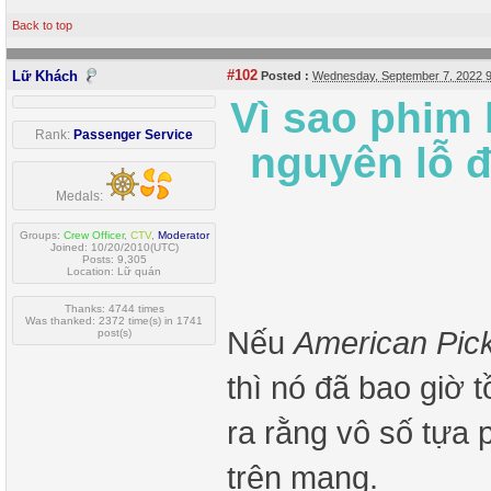
Back to top
#102
Lữ Khách
Posted :
Wednesday, September 7, 2022 
Vì sao phim
Rank:
Passenger Service
nguyên lỗ đ
Medals:
Groups:
Crew Officer
,
CTV
,
Moderator
Joined: 10/20/2010(UTC)
Posts: 9,305
Location: Lữ quán
Thanks: 4744 times
Was thanked: 2372 time(s) in 1741
Nếu
American Pick
post(s)
thì nó đã bao giờ 
ra rằng vô số tựa 
trên mạng.