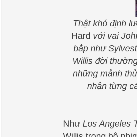
Thật khó định lư
Hard
với vai Jo
bắp như Sylvest
Willis đời thườn
những mảnh thủ
nhận từng cá
Như
Los Angeles 
Willis trong bộ ph