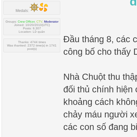
đ
Medals:
Groups:
Crew Officer
,
CTV
,
Moderator
Joined: 10/20/2010(UTC)
Posts: 9,307
Location: Lữ quán
Đầu tháng 8, các 
Thanks: 4744 times
Was thanked: 2372 time(s) in 1741
công bố cho thấy D
post(s)
Nhà Chuột thu thậ
đối thủ chính hiện
khoảng cách không
chảy máu người xe
các con số đang bi