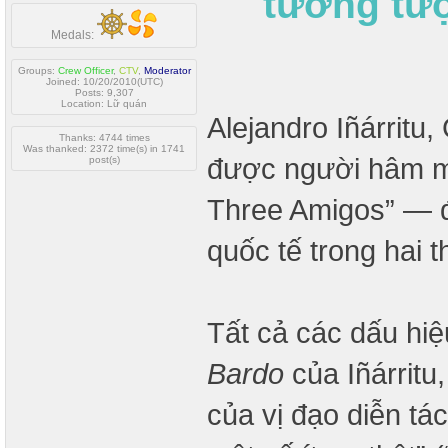
tưởng tượ
Medals:
Groups:
Crew Officer
,
CTV
,
Moderator
Joined: 10/20/2010(UTC)
Posts: 9,307
Location: Lữ quán
Alejandro Iñárritu
Thanks: 4744 times
Was thanked: 2372 time(s) in 1741
được người hâm mộ
post(s)
Three Amigos” — đ
quốc tế trong hai 
Tất cả các dấu hiệu
Bardo
của Iñárritu
của vị đạo diễn tác