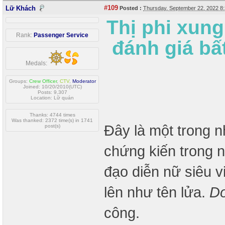
#109
Lữ Khách
Posted :
Thursday, September 22, 2022 8
Thị phi xun
Rank:
Passenger Service
đánh giá bất
Medals:
Groups:
Crew Officer
,
CTV
,
Moderator
Joined: 10/20/2010(UTC)
Posts: 9,307
Location: Lữ quán
Thanks: 4744 times
Was thanked: 2372 time(s) in 1741
Đây là một trong 
post(s)
chứng kiến trong 
đạo diễn nữ siêu v
lên như tên lửa.
Do
công.