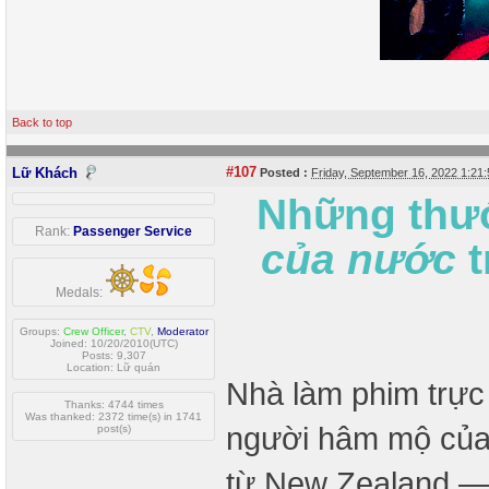
Back to top
#107
Lữ Khách
Posted :
Friday, September 16, 2022 1:2
Những thư
Rank:
Passenger Service
của nước
t
Medals:
Groups:
Crew Officer
,
CTV
,
Moderator
Joined: 10/20/2010(UTC)
Posts: 9,307
Location: Lữ quán
Nhà làm phim trực
Thanks: 4744 times
Was thanked: 2372 time(s) in 1741
người hâm mộ của 
post(s)
từ New Zealand — 