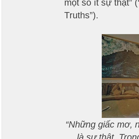
một số ít sự thật” 
Truths”).
“Những giấc mơ, n
là sự thật. Tro