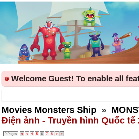
Welcome Guest! To enable all featu
Movies Monsters Ship
»
MONS
Điện ảnh - Truyền hình Quốc tế
9 Pages
«
<
4
5
6
7
8
>
»