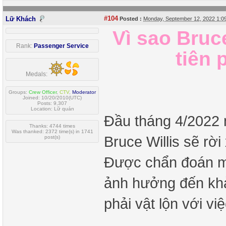
#104
Lữ Khách
Posted :
Monday, September 12, 2022 1:
Vì sao Bruc
Rank:
Passenger Service
tiên
Medals:
Groups:
Crew Officer
,
CTV
,
Moderator
Joined: 10/20/2010(UTC)
Posts: 9,307
Location: Lữ quán
Đầu tháng 4/2022 
Thanks: 4744 times
Was thanked: 2372 time(s) in 1741
Bruce Willis sẽ rời
post(s)
Được chẩn đoán mắ
ảnh hưởng đến khả
phải vật lộn với vi