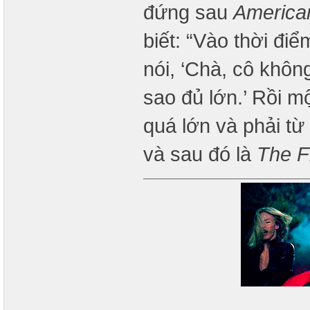
đứng sau
America
biết: “Vào thời đi
nói, ‘Chà, cô khôn
sao đủ lớn.’ Rồi m
quá lớn và phải t
và sau đó là
The F