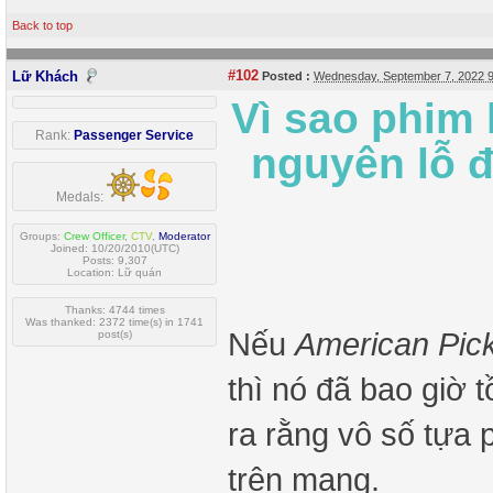
Back to top
#102
Lữ Khách
Posted :
Wednesday, September 7, 2022 
Vì sao phim
Rank:
Passenger Service
nguyên lỗ đ
Medals:
Groups:
Crew Officer
,
CTV
,
Moderator
Joined: 10/20/2010(UTC)
Posts: 9,307
Location: Lữ quán
Thanks: 4744 times
Was thanked: 2372 time(s) in 1741
Nếu
American Pick
post(s)
thì nó đã bao giờ 
ra rằng vô số tựa 
trên mạng.