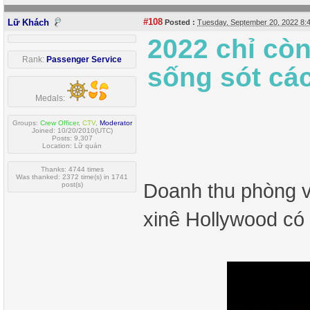
#108
Lữ Khách
Posted :
Tuesday, September 20, 2022 8
2022 chỉ cò
Rank:
Passenger Service
sống sót cá
Medals:
Groups:
Crew Officer
,
CTV
,
Moderator
Joined: 10/20/2010(UTC)
Posts: 9,307
Location: Lữ quán
Thanks: 4744 times
Was thanked: 2372 time(s) in 1741
Doanh thu phòng v
post(s)
xinê Hollywood có 