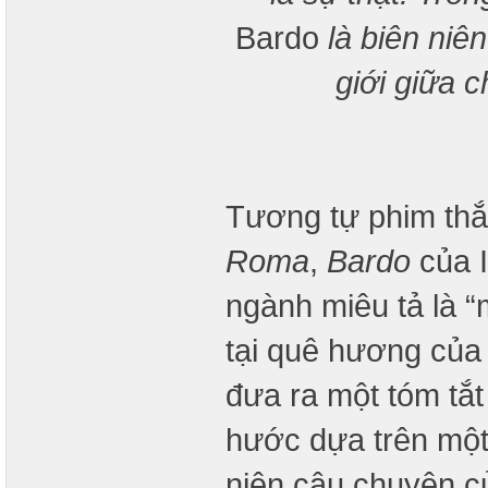
Bardo
là biên niê
giới giữa c
Tương tự phim thắ
Roma
,
Bardo
của 
ngành miêu tả là 
tại quê hương của 
đưa ra một tóm tắt
hước dựa trên một 
niên câu chuyện củ