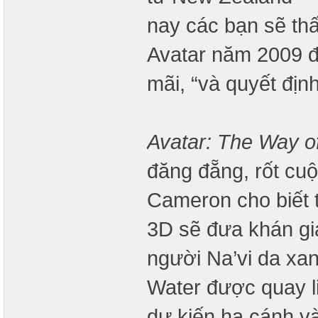
nay các bạn sẽ thấ
Avatar năm 2009 đư
mãi, “và quyết địn
Avatar: The Way o
đăng đẵng, rốt cuộ
Cameron cho biết t
3D sẽ đưa khán giả
người Na’vi da xa
Water được quay l
dự kiến ​​hạ cánh 