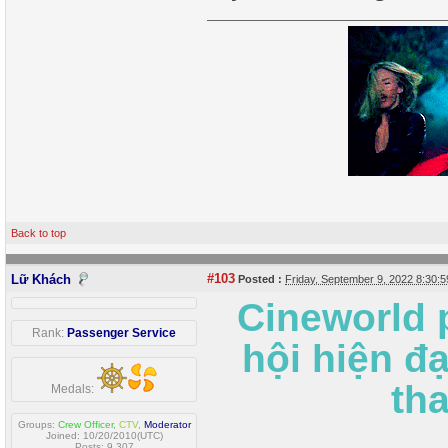
Back to top
#103
Lữ Khách
Posted :
Friday, September 9, 2022 8:30
Cineworld p
Rank:
Passenger Service
hội hiện đ
th
Medals:
Groups:
Crew Officer
,
CTV
,
Moderator
Joined: 10/20/2010(UTC)
Posts: 9,307