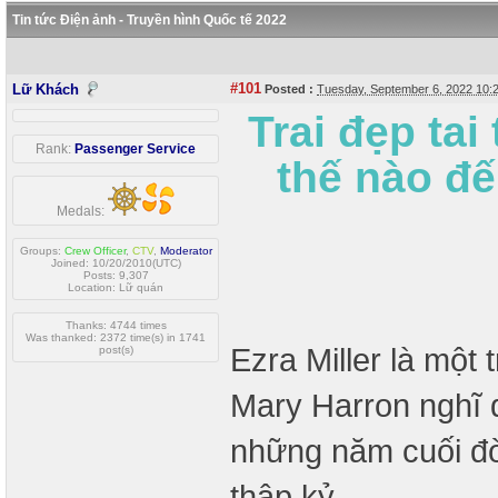
Tin tức Điện ảnh - Truyền hình Quốc tế 2022
#101
Lữ Khách
Posted :
Tuesday, September 6, 2022 10
Trai đẹp tai
Rank:
Passenger Service
thế nào đ
Medals:
Groups:
Crew Officer
,
CTV
,
Moderator
Joined: 10/20/2010(UTC)
Posts: 9,307
Location: Lữ quán
Thanks: 4744 times
Was thanked: 2372 time(s) in 1741
Ezra Miller là một
post(s)
Mary Harron nghĩ đ
những năm cuối đờ
thập kỷ.