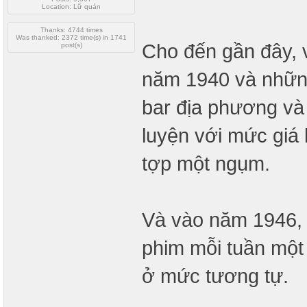
Location: Lữ quán
Thanks: 4744 times
Was thanked: 2372 time(s) in 1741
Cho đến gần đây, 
post(s)
năm 1940 và những
bar địa phương và
luyện với mức giá
tợp một ngụm.
Và vào năm 1946,
phim mỗi tuần một 
ở mức tương tự.