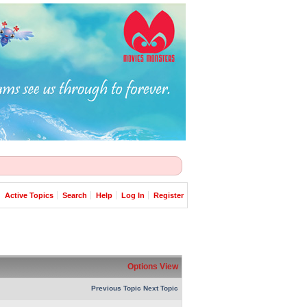
Active Topics
Search
Help
Log In
Register
Options
View
Previous Topic
Next Topic