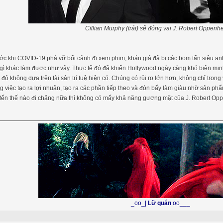
Cillian Murphy (trái) sẽ đóng vai J. Robert Oppenh
ớc khi COVID-19 phá vỡ bối cảnh đi xem phim, khán giả đã bị các bom tấn siêu a
gì khác làm được như vậy. Thực tế đó đã khiến Hollywood ngày càng khó biện minh
 đỏ không dựa trên tài sản trí tuệ hiện có. Chúng có rủi ro lớn hơn, không chỉ tron
g việc tạo ra lợi nhuận, tạo ra các phần tiếp theo và đòn bẩy làm giàu nhờ sản p
ến thế nào đi chăng nữa thì không có mấy khả năng gương mặt của J. Robert Opp
_oo_|
Lữ quán
oo___