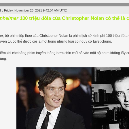
 :
Friday, November 26, 2021 9:42:04 AM(UTC)
nheimer
100 triệu đôla của Christopher Nolan có thể là 
er
, bộ phim tiếp theo của Christopher Nolan là phim lịch sử kinh phí 100 triệu đôl
yên tử, có thể được coi là một trong những loài có nguy cơ tuyệt chủng.
iếm khi các hãng phim truyền thống bơm chín chữ số vào một bộ phim không lấy cả
húng.