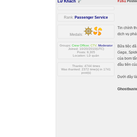
#161
Lữ Khách
Posted
Rank:
Passenger Service
Tin chính t
dịch vụ phá
Medals:
Groups:
Crew Officer
,
CTV
,
Moderator
Bữa tiệc đã
Joined: 10/20/2010(UTC)
Gaga
,
Spid
Posts: 9,305
Location: Lữ quán
của bom tấ
đầu tiên củ
Thanks: 4744 times
Was thanked: 2372 time(s) in 1741
post(s)
Dưới đây là
Ghostbuster