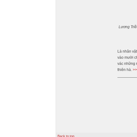
Lương Triề
Là nhân vật
vào mười ch
vác những r
thiên hà.
>>
Back to top