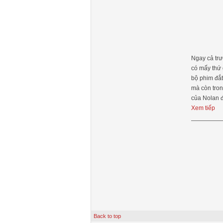
Ngay cả trư
có mấy thứ 
bộ phim đắt
mà còn tron
của Nolan đ
Xem tiếp
Back to top