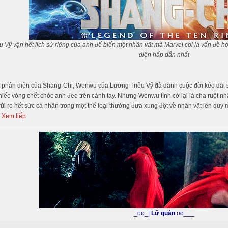
u Vỹ vận hết lịch sử riêng của anh để biến một nhân vật mà Marvel coi là vấn đề h
diện hấp dẫn nhất
 phản diện của Shang-Chi, Wenwu của Lương Triều Vỹ đã dành cuộc đời kéo dài s
iếc vòng chết chóc anh đeo trên cánh tay. Nhưng Wenwu tình cờ lại là cha ruột nh
ủi ro hết sức cá nhân trong một thể loại thường đưa xung đột về nhân vật lên quy
 Xem tiếp
_oo_|
Lữ quán
oo___