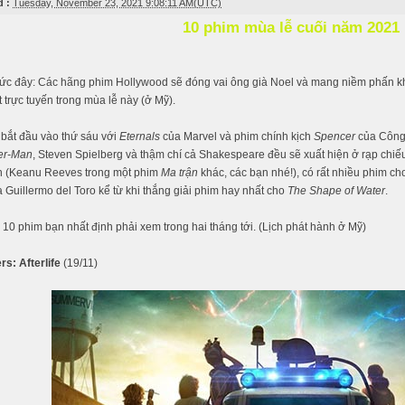
 :
Tuesday, November 23, 2021 9:08:11 AM(UTC)
10 phim mùa lễ cuối năm 2021
hức đây: Các hãng phim Hollywood sẽ đóng vai ông già Noel và mang niềm phấn khí
t trực tuyến trong mùa lễ này (ở Mỹ).
 bắt đầu vào thứ sáu với
Eternals
của Marvel và phim chính kịch
Spencer
của Công
er-Man
, Steven Spielberg và thậm chí cả Shakespeare đều sẽ xuất hiện ở rạp chiếu
n (Keanu Reeves trong một phim
Ma trận
khác, các bạn nhé!), có rất nhiều phim ch
a Guillermo del Toro kể từ khi thắng giải phim hay nhất cho
The Shape of Water
.
 10 phim bạn nhất định phải xem trong hai tháng tới. (Lịch phát hành ở Mỹ)
s: Afterlife
(19/11)