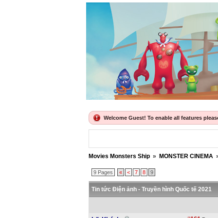
Welcome Guest! To enable all features please 
Movies Monsters Ship
»
MONSTER CINEMA
9 Pages
«
<
7
8
9
Tin tức Điện ảnh - Truyền hình Quốc tế 2021