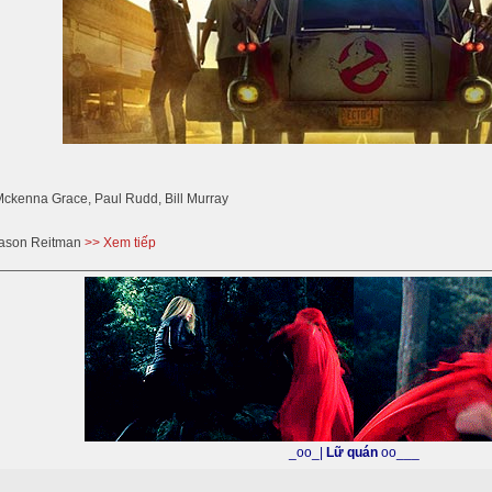
Mckenna Grace, Paul Rudd, Bill Murray
Jason Reitman
>> Xem tiếp
_oo_|
Lữ quán
oo___