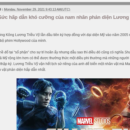
 :
Monday, November 29, 2021 9:43:13 AM(UTC)
Sức hấp dẫn khó cưỡng của nam nhân phản diện Lương 
ng Kông Lương Triều Vỹ lần đầu tiên ký hợp đồng với đại diện Mỹ vào năm 2005 
 bộ phim Hollywood của mình.
ề đổ tại “số phận” cho sự trì hoãn ấy nhưng dẫu sao thì điều đó cũng có nghĩa
Sha
giả Mỹ rộng lớn hơn có thể được thưởng thức một điều phi thường mà những ngườ
 thập kỷ. Lương Triều Vỹ vận hết lịch sử riêng của anh để biến một nhân vật mà Mar
 vật phản diện hấp dẫn nhất.