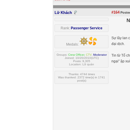
#164
Lữ Khách
Posted
N
Rank:
Passenger Service
Sự lây lan 
đại dịch.
Medals:
Groups:
Crew Officer
,
CTV
,
Moderator
Tin từ Tổ c
Joined: 10/20/2010(UTC)
ngại” ập xu
Posts: 9,305
Location: Lữ quán
Thanks: 4744 times
Was thanked: 2372 time(s) in 1741
post(s)