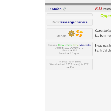
#162
Lữ Khách
Posted
Oppe
Rank:
Passenger Service
Oppenheim
tạo bom ngu
Medals:
Groups:
Crew Officer
,
CTV
,
Moderator
Ngày nay, h
Joined: 10/20/2010(UTC)
tranh đại c
Posts: 9,305
Location: Lữ quán
Thanks: 4744 times
Was thanked: 2372 time(s) in 1741
post(s)