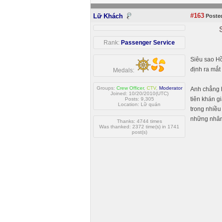
#163
Lữ Khách
Posted
Rank:
Passenger Service
Siêu sao Hồ
định ra mắt
Medals:
Groups:
Crew Officer
,
CTV
,
Moderator
Anh chẳng h
Joined: 10/20/2010(UTC)
tiên khán 
Posts: 9,305
Location: Lữ quán
trong nhiều
những nhân
Thanks: 4744 times
Was thanked: 2372 time(s) in 1741
post(s)