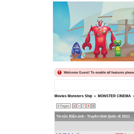
Welcome Guest! To enable all features please 
Movies Monsters Ship
»
MONSTER CINEMA
9 Pages
«
<
7
8
9
Tin tức Điện ảnh - Truyền hình Quốc tế 2021