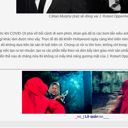
Cillian Murphy (trái) sẽ đóng vai J. Robert Oppenh
ớc khi COVID-19 phá vỡ bối cảnh đi xem phim, khán giả đã bị các bom tấn siêu a
gì khác làm được như vậy. Thực tế đó đã khiến Hollywood ngày càng khó biện minh
 đỏ không dựa trên tài sản trí tuệ hiện có. Chúng có rủi ro lớn hơn, không chỉ tron
g việc tạo ra lợi nhuận, tạo ra các phần tiếp theo và đòn bẩy làm giàu nhờ sản p
ến thế nào đi chăng nữa thì không có mấy khả năng gương mặt của J. Robert Opp
_oo_|
Lữ quán
oo___