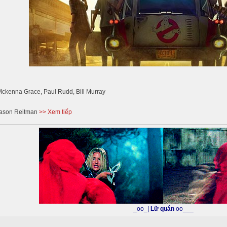
Mckenna Grace, Paul Rudd, Bill Murray
Jason Reitman
>> Xem tiếp
_oo_|
Lữ quán
oo___