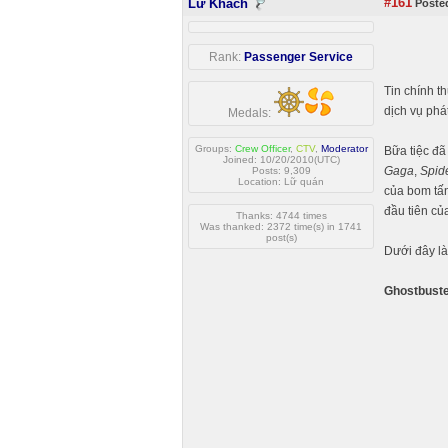
#161
Lữ Khách
Posted
Rank:
Passenger Service
Tin chính t
dịch vụ phá
Medals:
Groups:
Crew Officer
,
CTV
,
Moderator
Bữa tiệc đã
Joined: 10/20/2010(UTC)
Gaga
,
Spid
Posts: 9,309
Location: Lữ quán
của bom tấ
đầu tiên củ
Thanks: 4744 times
Was thanked: 2372 time(s) in 1741
post(s)
Dưới đây là
Ghostbuster