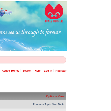
Active Topics
Search
Help
Log In
Register
Options
View
Previous Topic
Next Topic