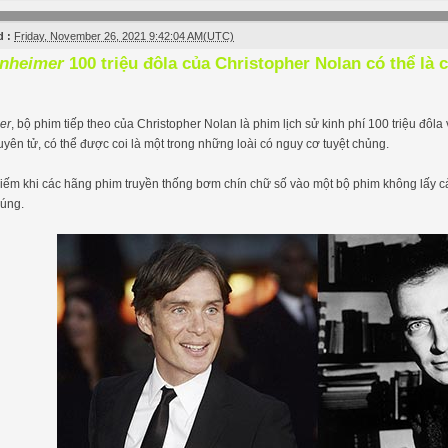
 :
Friday, November 26, 2021 9:42:04 AM(UTC)
nheimer
100 triệu đôla của Christopher Nolan có thể là 
er
, bộ phim tiếp theo của Christopher Nolan là phim lịch sử kinh phí 100 triệu đôl
yên tử, có thể được coi là một trong những loài có nguy cơ tuyệt chủng.
iếm khi các hãng phim truyền thống bơm chín chữ số vào một bộ phim không lấy cả
húng.