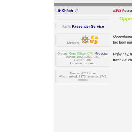
#162
Lữ Khách
Posted
Oppe
Rank:
Passenger Service
Oppenheim
tạo bom ngu
Medals:
Groups:
Crew Officer
,
CTV
,
Moderator
Ngày nay, h
Joined: 10/20/2010(UTC)
tranh đại c
Posts: 9,309
Location: Lữ quán
Thanks: 4744 times
Was thanked: 2372 time(s) in 1741
post(s)