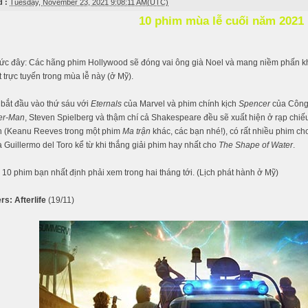
 :
Tuesday, November 23, 2021 9:08:11 AM(UTC)
10 phim mùa lễ cuối năm 2021
hức đây: Các hãng phim Hollywood sẽ đóng vai ông già Noel và mang niềm phấn khí
t trực tuyến trong mùa lễ này (ở Mỹ).
 bắt đầu vào thứ sáu với
Eternals
của Marvel và phim chính kịch
Spencer
của Công
er-Man
, Steven Spielberg và thậm chí cả Shakespeare đều sẽ xuất hiện ở rạp chiếu
n (Keanu Reeves trong một phim
Ma trận
khác, các bạn nhé!), có rất nhiều phim ch
a Guillermo del Toro kể từ khi thắng giải phim hay nhất cho
The Shape of Water
.
 10 phim bạn nhất định phải xem trong hai tháng tới. (Lịch phát hành ở Mỹ)
s: Afterlife
(19/11)