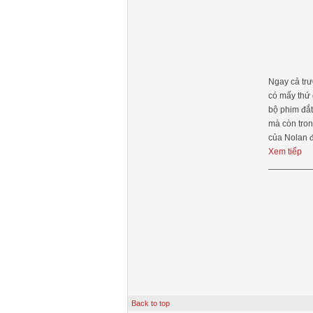
Ngay cả trư
có mấy thứ 
bộ phim đắt
mà còn tron
của Nolan đ
Xem tiếp
Back to top