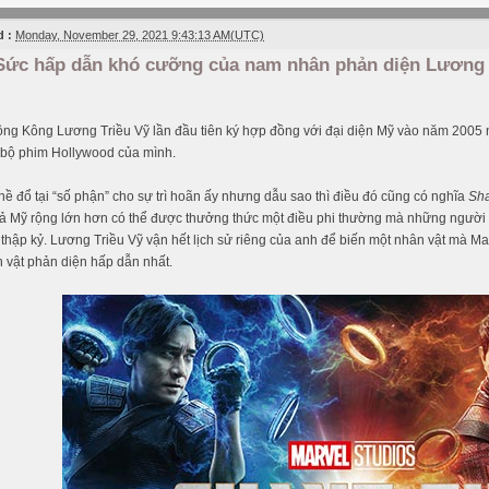
 :
Monday, November 29, 2021 9:43:13 AM(UTC)
Sức hấp dẫn khó cưỡng của nam nhân phản diện Lương 
ng Kông Lương Triều Vỹ lần đầu tiên ký hợp đồng với đại diện Mỹ vào năm 2005 
 bộ phim Hollywood của mình.
ề đổ tại “số phận” cho sự trì hoãn ấy nhưng dẫu sao thì điều đó cũng có nghĩa
Sha
giả Mỹ rộng lớn hơn có thể được thưởng thức một điều phi thường mà những ngườ
 thập kỷ. Lương Triều Vỹ vận hết lịch sử riêng của anh để biến một nhân vật mà Mar
 vật phản diện hấp dẫn nhất.