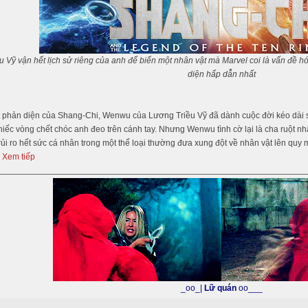
u Vỹ vận hết lịch sử riêng của anh để biến một nhân vật mà Marvel coi là vấn đề h
diện hấp dẫn nhất
 phản diện của Shang-Chi, Wenwu của Lương Triều Vỹ đã dành cuộc đời kéo dài s
iếc vòng chết chóc anh đeo trên cánh tay. Nhưng Wenwu tình cờ lại là cha ruột nh
ủi ro hết sức cá nhân trong một thể loại thường đưa xung đột về nhân vật lên quy
 Xem tiếp
_oo_|
Lữ quán
oo___