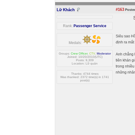
#163
Lữ Khách
Posted
Rank:
Passenger Service
Siêu sao Hồ
định ra mắt
Medals:
Groups:
Crew Officer
,
CTV
,
Moderator
Anh chẳng h
Joined: 10/20/2010(UTC)
tiên khán 
Posts: 9,309
Location: Lữ quán
trong nhiều
những nhân
Thanks: 4744 times
Was thanked: 2372 time(s) in 1741
post(s)