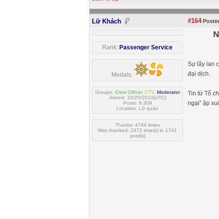
#164
Lữ Khách
Posted
N
Rank:
Passenger Service
Sự lây lan 
đại dịch.
Medals:
Groups:
Crew Officer
,
CTV
,
Moderator
Tin từ Tổ c
Joined: 10/20/2010(UTC)
ngại” ập xu
Posts: 9,309
Location: Lữ quán
Thanks: 4744 times
Was thanked: 2372 time(s) in 1741
post(s)