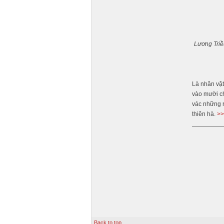
Lương Triề
Là nhân vật
vào mười ch
vác những r
thiên hà.
>>
Back to top