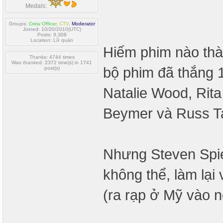
Medals:
Groups:
Crew Officer
,
CTV
,
Moderator
Joined: 10/20/2010(UTC)
Posts: 9,308
Location: Lữ quán
Hiếm phim nào th
Thanks: 4744 times
Was thanked: 2372 time(s) in 1741
bộ phim đã thắng 1
post(s)
Natalie Wood, Rit
Beymer và Russ T
Nhưng Steven Spi
không thể, làm lại
(ra rạp ở Mỹ vào n