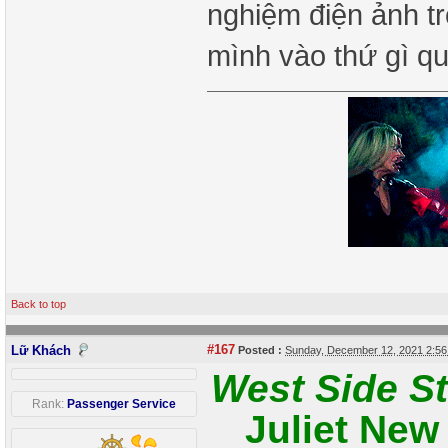
nghiệm điện ảnh tr
mình vào thứ gì q
Back to top
#167
Lữ Khách
Posted :
Sunday, December 12, 2021 2:5
West Side S
Rank:
Passenger Service
Juliet New