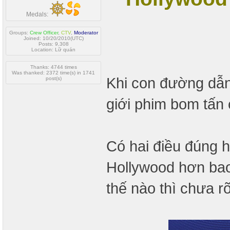
Medals:
Groups:
Crew Officer
,
CTV
,
Moderator
Joined: 10/20/2010(UTC)
Posts: 9,308
Location: Lữ quán
Thanks: 4744 times
Was thanked: 2372 time(s) in 1741
Khi con đường dẫn 
post(s)
giới phim bom tấn 
Có hai điều đúng h
Hollywood hơn bao 
thế nào thì chưa rõ