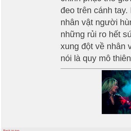
đeo trên cánh tay.
nhân vật người hùn
những rủi ro hết s
xung đột về nhân 
nói là quy mô thiê
Back to top