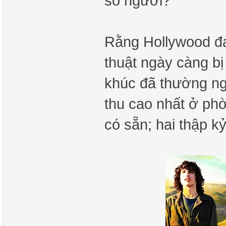
số người?
Rằng Hollywood đa
thuật ngày càng bị h
khúc đã thường ng
thu cao nhất ở phò
có sẵn; hai thập k