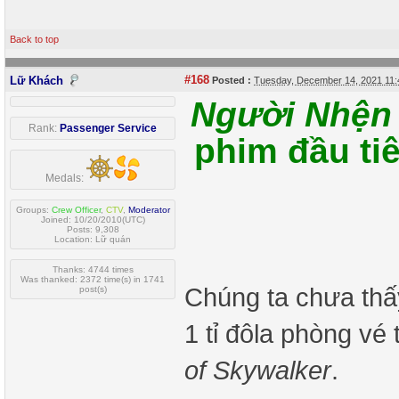
Back to top
#168
Lữ Khách
Posted :
Tuesday, December 14, 2021 11
Người Nhện
Rank:
Passenger Service
phim đầu tiê
Medals:
Groups:
Crew Officer
,
CTV
,
Moderator
Joined: 10/20/2010(UTC)
Posts: 9,308
Location: Lữ quán
Thanks: 4744 times
Was thanked: 2372 time(s) in 1741
Chúng ta chưa thấ
post(s)
1 tỉ đôla phòng vé 
of Skywalker
.