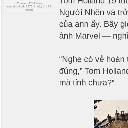
Tom Holland 19 tuổi
Thanks: 4744 times
Was thanked: 2372 time(s) in 1741
Người Nhện và trở
post(s)
của anh ấy. Bây g
ảnh Marvel — nghĩ
“Nghe có vẻ hoàn t
đúng,” Tom Hollan
mà tỉnh chưa?”