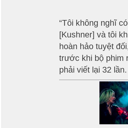
“Tôi không nghĩ c
[Kushner] và tôi k
hoàn hảo tuyệt đối,
trước khi bộ phim r
phải viết lại 32 lần