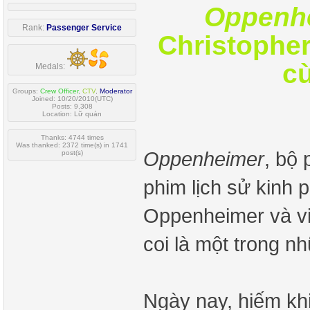
Oppenh
Rank:
Passenger Service
Christopher
cù
Medals:
Groups:
Crew Officer
,
CTV
,
Moderator
Joined: 10/20/2010(UTC)
Posts: 9,308
Location: Lữ quán
Thanks: 4744 times
Was thanked: 2372 time(s) in 1741
Oppenheimer
, bộ 
post(s)
phim lịch sử kinh p
Oppenheimer và vi
coi là một trong n
Ngày nay, hiếm kh