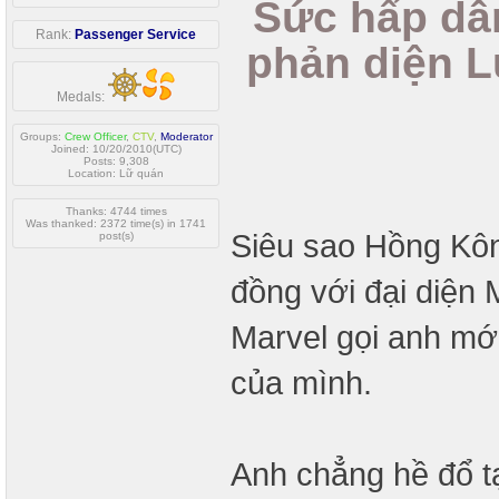
Sức hấp dẫ
Rank:
Passenger Service
phản diện L
Medals:
Groups:
Crew Officer
,
CTV
,
Moderator
Joined: 10/20/2010(UTC)
Posts: 9,308
Location: Lữ quán
Thanks: 4744 times
Was thanked: 2372 time(s) in 1741
Siêu sao Hồng Kôn
post(s)
đồng với đại diện
Marvel gọi anh mớ
của mình.
Anh chẳng hề đổ tạ