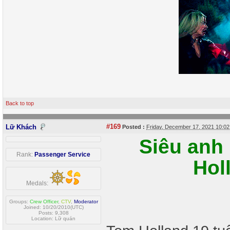
Back to top
#169
Lữ Khách
Posted :
Friday, December 17, 2021 10:0
Siêu anh
Rank:
Passenger Service
Hol
Medals:
Groups:
Crew Officer
,
CTV
,
Moderator
Joined: 10/20/2010(UTC)
Posts: 9,308
Location: Lữ quán