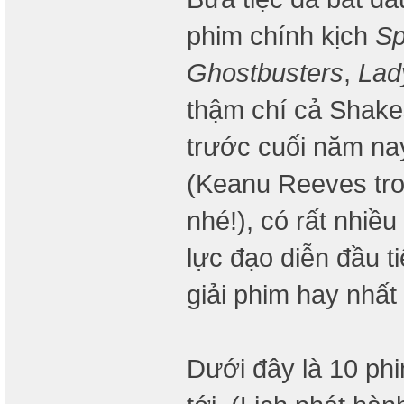
phim chính kịch
Sp
Ghostbusters
,
Lad
thậm chí cả Shake
trước cuối năm nay
(Keanu Reeves tr
nhé!), có rất nhiề
lực đạo diễn đầu t
giải phim hay nhấ
Dưới đây là 10 phi