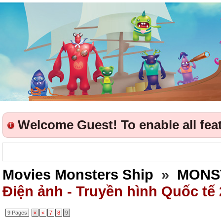
Welcome Guest! To enable all featu
Movies Monsters Ship
»
MONS
Điện ảnh - Truyền hình Quốc tế
9 Pages
«
<
7
8
9