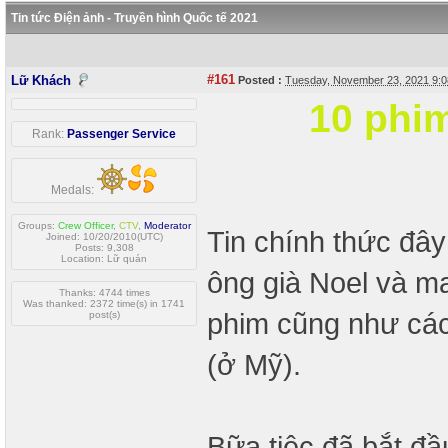
Tin tức Điện ảnh - Truyền hình Quốc tế 2021
#161
Lữ Khách
Posted :
Tuesday, November 23, 2021 9:
10 phi
Rank:
Passenger Service
Medals:
Groups:
Crew Officer
,
CTV
,
Moderator
Tin chính thức đâ
Joined: 10/20/2010(UTC)
Posts: 9,308
Location: Lữ quán
ông già Noel và ma
Thanks: 4744 times
Was thanked: 2372 time(s) in 1741
phim cũng như các 
post(s)
(ở Mỹ).
Bữa tiệc đã bắt đầ