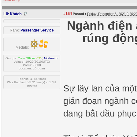
#164
Lữ Khách
Posted :
Friday, December 3, 2021 9:20:
Ngành điện 
Rank:
Passenger Service
rúng động
Medals:
Groups:
Crew Officer
,
CTV
,
Moderator
Joined: 10/20/2010(UTC)
Posts: 9,308
Location: Lữ quán
Thanks: 4744 times
Was thanked: 2372 time(s) in 1741
Sự lây lan của một
post(s)
gián đoạn ngành cô
đang bắt đầu phục 