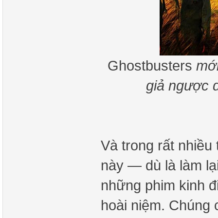
Ghostbusters
mới
giả ngược 
Và trong rất nhiề
này — dù là làm lại
những phim kinh đ
hoài niệm. Chúng c