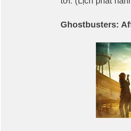
tới. (Lịch phát hà
Ghostbusters: Aft