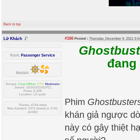
Back to top
#166
Lữ Khách
Posted :
Thursday, December 9, 2021 5:
Ghostbuste
Rank:
Passenger Service
đang 
Medals:
Groups:
Crew Officer
,
CTV
,
Moderator
Joined: 10/20/2010(UTC)
Posts: 9,308
Location: Lữ quán
Phim
Ghostbuster
Thanks: 4744 times
Was thanked: 2372 time(s) in 1741
khán giả ngược dò
post(s)
này có gây thiệt h