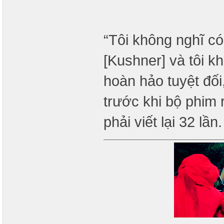
“Tôi không nghĩ c
[Kushner] và tôi k
hoàn hảo tuyệt đối,
trước khi bộ phim r
phải viết lại 32 lần