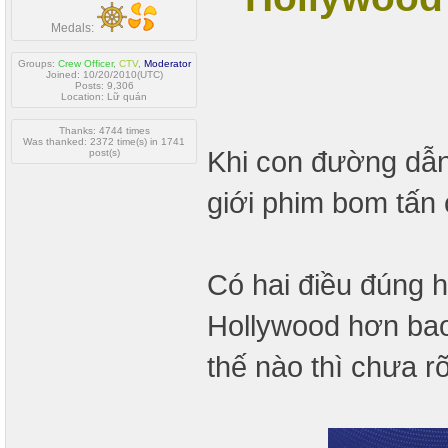
Medals:
Groups:
Crew Officer
,
CTV
,
Moderator
Joined: 10/20/2010(UTC)
Posts: 9,306
Location: Lữ quán
Thanks: 4744 times
Was thanked: 2372 time(s) in 1741
Khi con đường dẫn 
post(s)
giới phim bom tấn 
Có hai điều đúng h
Hollywood hơn bao 
thế nào thì chưa rõ