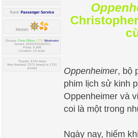
Oppenh
Rank:
Passenger Service
Christopher
cù
Medals:
Groups:
Crew Officer
,
CTV
,
Moderator
Joined: 10/20/2010(UTC)
Posts: 9,306
Location: Lữ quán
Thanks: 4744 times
Was thanked: 2372 time(s) in 1741
Oppenheimer
, bộ 
post(s)
phim lịch sử kinh p
Oppenheimer và vi
coi là một trong n
Ngày nay, hiếm kh