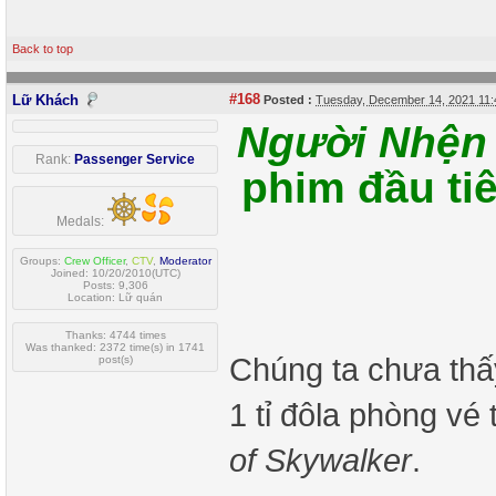
Back to top
#168
Lữ Khách
Posted :
Tuesday, December 14, 2021 11
Người Nhện
Rank:
Passenger Service
phim đầu tiê
Medals:
Groups:
Crew Officer
,
CTV
,
Moderator
Joined: 10/20/2010(UTC)
Posts: 9,306
Location: Lữ quán
Thanks: 4744 times
Was thanked: 2372 time(s) in 1741
Chúng ta chưa thấ
post(s)
1 tỉ đôla phòng vé 
of Skywalker
.