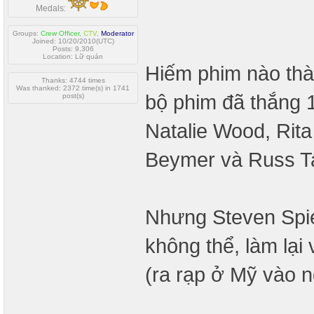
Medals:
Groups:
Crew Officer
,
CTV
,
Moderator
Joined: 10/20/2010(UTC)
Posts: 9,306
Location: Lữ quán
Hiếm phim nào th
Thanks: 4744 times
Was thanked: 2372 time(s) in 1741
bộ phim đã thắng 1
post(s)
Natalie Wood, Rit
Beymer và Russ T
Nhưng Steven Spi
không thể, làm lại
(ra rạp ở Mỹ vào n