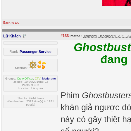
Back to top
#166
Lữ Khách
Posted :
Thursday, December 9, 2021 5:
Ghostbuste
Rank:
Passenger Service
đang 
Medals:
Groups:
Crew Officer
,
CTV
,
Moderator
Joined: 10/20/2010(UTC)
Posts: 9,306
Location: Lữ quán
Phim
Ghostbuster
Thanks: 4744 times
Was thanked: 2372 time(s) in 1741
khán giả ngược dò
post(s)
này có gây thiệt h