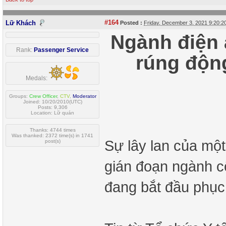
#164
Lữ Khách
Posted :
Friday, December 3, 2021 9:20:
Ngành điện 
Rank:
Passenger Service
rúng động
Medals:
Groups:
Crew Officer
,
CTV
,
Moderator
Joined: 10/20/2010(UTC)
Posts: 9,306
Location: Lữ quán
Thanks: 4744 times
Was thanked: 2372 time(s) in 1741
Sự lây lan của một
post(s)
gián đoạn ngành cô
đang bắt đầu phục 