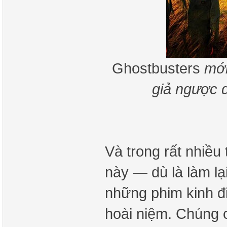
Ghostbusters
mới
giả ngược 
Và trong rất nhiề
này — dù là làm lại
những phim kinh đ
hoài niệm. Chúng c