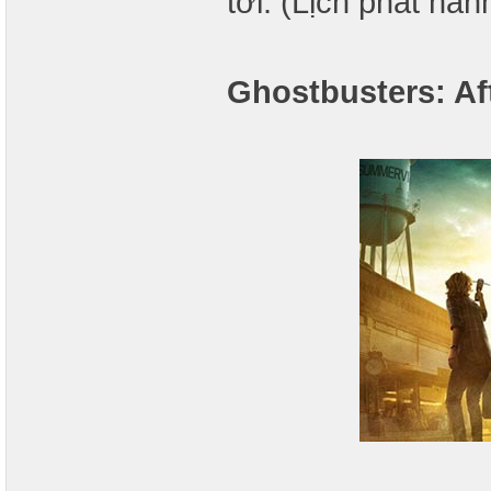
tới. (Lịch phát hà
Ghostbusters: Aft