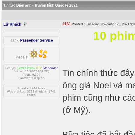
Tin tức Điện ảnh - Truyền hình Quốc tế 2021
#161
Lữ Khách
Posted :
Tuesday, November 23, 2021 9:
10 phi
Rank:
Passenger Service
Medals:
Groups:
Crew Officer
,
CTV
,
Moderator
Tin chính thức đâ
Joined: 10/20/2010(UTC)
Posts: 9,306
Location: Lữ quán
ông già Noel và ma
Thanks: 4744 times
Was thanked: 2372 time(s) in 1741
phim cũng như các 
post(s)
(ở Mỹ).
Bữa tiệc đã bắt đầ