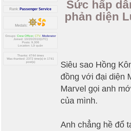
Sức hấp dẫ
Rank:
Passenger Service
phản diện L
Medals:
Groups:
Crew Officer
,
CTV
,
Moderator
Joined: 10/20/2010(UTC)
Posts: 9,306
Location: Lữ quán
Thanks: 4744 times
Was thanked: 2372 time(s) in 1741
Siêu sao Hồng Kôn
post(s)
đồng với đại diện
Marvel gọi anh mớ
của mình.
Anh chẳng hề đổ tạ