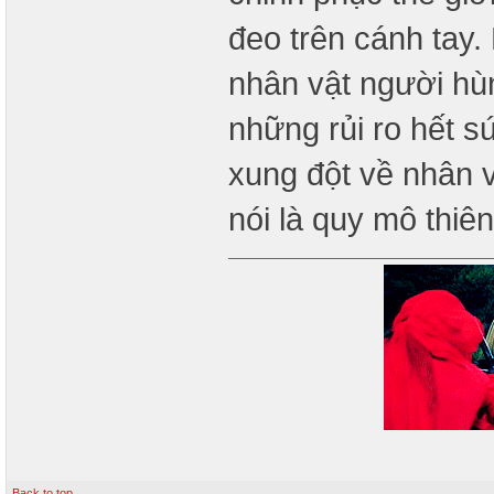
đeo trên cánh tay.
nhân vật người hùn
những rủi ro hết s
xung đột về nhân 
nói là quy mô thiê
Back to top