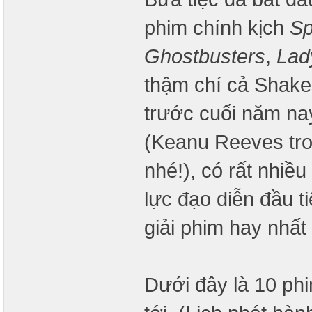
phim chính kịch
Sp
Ghostbusters
,
Lad
thậm chí cả Shake
trước cuối năm nay
(Keanu Reeves tr
nhé!), có rất nhiề
lực đạo diễn đầu t
giải phim hay nhấ
Dưới đây là 10 phi