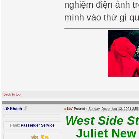
nghiệm điện ảnh tr
mình vào thứ gì q
Back to top
#167
Lữ Khách
Posted :
Sunday, December 12, 2021 2:5
West Side S
Rank:
Passenger Service
Juliet New