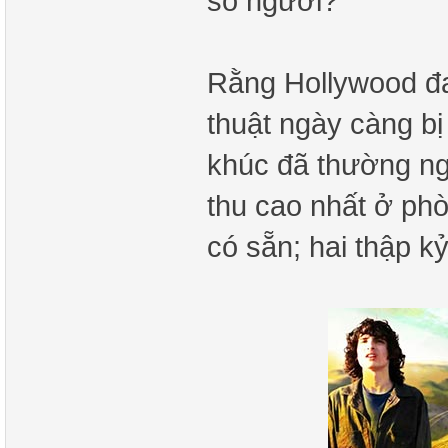
số người?
Rằng Hollywood đa
thuật ngày càng bị h
khúc đã thường ng
thu cao nhất ở phò
có sẵn; hai thập k