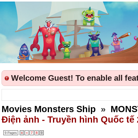
Welcome Guest! To enable all featu
Movies Monsters Ship
»
MONS
Điện ảnh - Truyền hình Quốc tế
9 Pages
«
<
7
8
9