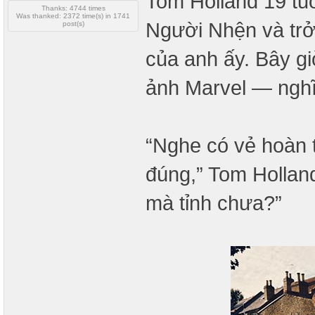
Tom Holland 19 tuổi
Thanks: 4744 times
Was thanked: 2372 time(s) in 1741
Người Nhện và trở
post(s)
của anh ấy. Bây g
ảnh Marvel — nghĩ
“Nghe có vẻ hoàn t
đúng,” Tom Hollan
mà tỉnh chưa?”