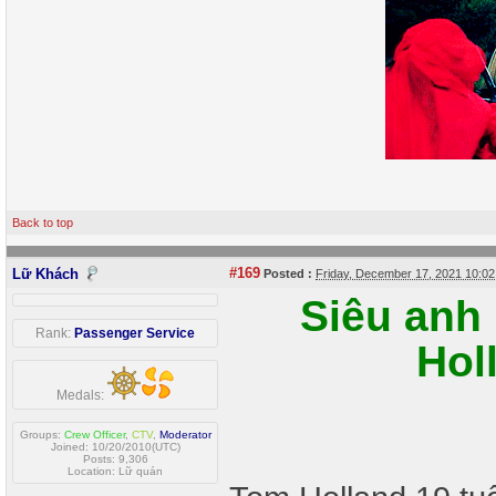
Back to top
#169
Lữ Khách
Posted :
Friday, December 17, 2021 10:0
Siêu anh
Rank:
Passenger Service
Hol
Medals:
Groups:
Crew Officer
,
CTV
,
Moderator
Joined: 10/20/2010(UTC)
Posts: 9,306
Location: Lữ quán