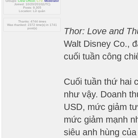
Groups:
Crew Officer
,
CTV
,
Moderator
Joined: 10/20/2010(UTC)
Posts: 9,305
Location: Lữ quán
Thanks: 4744 times
Was thanked: 2372 time(s) in 1741
Thor: Love and Th
post(s)
Walt Disney Co., 
cuối tuần công chi
Cuối tuần thứ hai
như vậy. Doanh th
USD, mức giảm t
mức giảm mạnh nhấ
siêu anh hùng của 