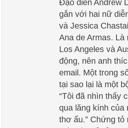
Đạo diễn Andrew D
gắn với hai nữ di
và Jessica Chasta
Ana de Armas. Là 
Los Angeles và Aus
động, nên anh thíc
email. Một trong s
tại sao lại là một 
“Tôi đã nhìn thấy 
qua lăng kính của 
thơ ấu.” Chứng tỏ m