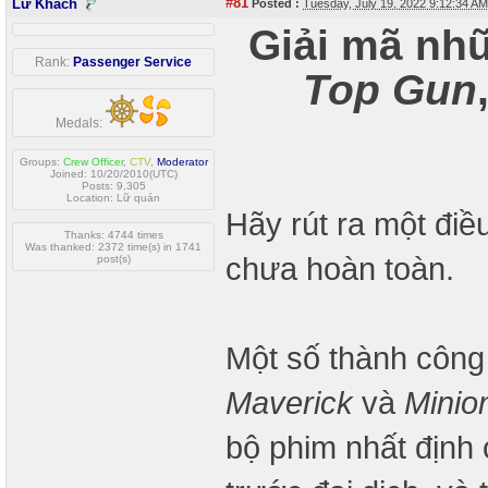
#81
Lữ Khách
Posted :
Tuesday, July 19, 2022 9:12:34 A
Giải mã nh
Rank:
Passenger Service
Top Gun
Medals:
Groups:
Crew Officer
,
CTV
,
Moderator
Joined: 10/20/2010(UTC)
Posts: 9,305
Location: Lữ quán
Hãy rút ra một điều
Thanks: 4744 times
Was thanked: 2372 time(s) in 1741
chưa hoàn toàn.
post(s)
Một số thành côn
Maverick
và
Minio
bộ phim nhất định