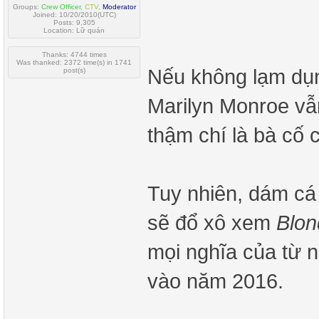
Groups:
Crew Officer
,
CTV
,
Moderator
Joined: 10/20/2010(UTC)
Posts: 9,305
Location: Lữ quán
Thanks: 4744 times
Was thanked: 2372 time(s) in 1741
Nếu không lạm dụn
post(s)
Marilyn Monroe vẫn
thậm chí là bà cố 
Tuy nhiên, dám cá 
sẽ đổ xô xem
Blon
mọi nghĩa của từ 
vào năm 2016.