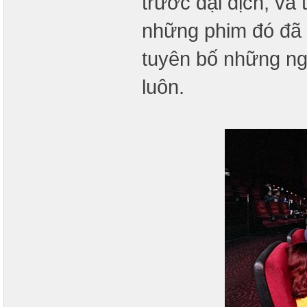
trước đại dịch, và
những phim đó đã k
tuyên bố những ngư
luôn.