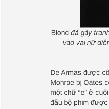
Blond
đã gây tran
vào vai nữ diễ
De Armas được côn
Monroe bị Oates cố
một chữ “e” ở cuối
đầu bộ phim được 