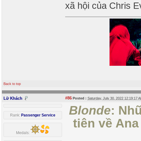
xã hội của Chris 
Back to top
#86
Lữ Khách
Posted :
Saturday, July 30, 2022 12:19:17
Blonde
: Nh
Rank:
Passenger Service
tiên về Ana
Medals: