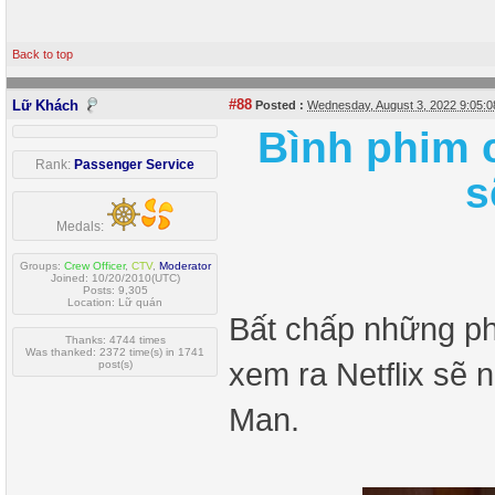
Back to top
#88
Lữ Khách
Posted :
Wednesday, August 3, 2022 9:05:
Bình phim c
Rank:
Passenger Service
s
Medals:
Groups:
Crew Officer
,
CTV
,
Moderator
Joined: 10/20/2010(UTC)
Posts: 9,305
Location: Lữ quán
Bất chấp những ph
Thanks: 4744 times
Was thanked: 2372 time(s) in 1741
xem ra Netflix sẽ 
post(s)
Man.