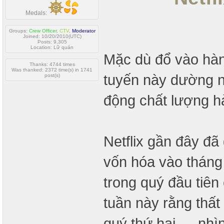
Medals:
Groups:
Crew Officer
,
CTV
,
Moderator
Joined: 10/20/2010(UTC)
Posts: 9,305
Location: Lữ quán
Mặc dù đổ vào hàng
Thanks: 4744 times
Was thanked: 2372 time(s) in 1741
tuyến này dường n
post(s)
động chất lượng h
Netflix gần đây đã 
vốn hóa vào tháng
trong quý đầu tiê
tuần này rằng thất
quý thứ hai — nhìn