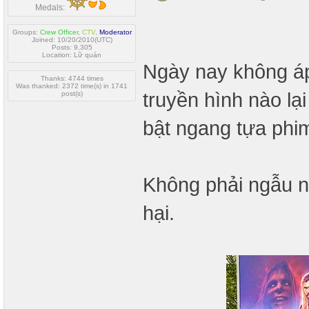
Medals:
Groups:
Crew Officer
,
CTV
,
Moderator
Joined: 10/20/2010(UTC)
Posts: 9,305
Location: Lữ quán
Ngày nay không áp
Thanks: 4744 times
Was thanked: 2372 time(s) in 1741
truyền hình nào lạ
post(s)
bật ngang tựa phim
Không phải ngẫu nh
hại.