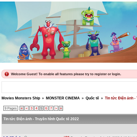
Welcome Guest! To enable all features please try to register or login.
Movies Monsters Ship
»
MONSTER CINEMA
»
Quốc tế
»
Tin tức Điện ảnh -
9 Pages
«
<
3
4
5
6
7
>
»
Tin tức Điện ảnh - Truyền hình Quốc tế 2022