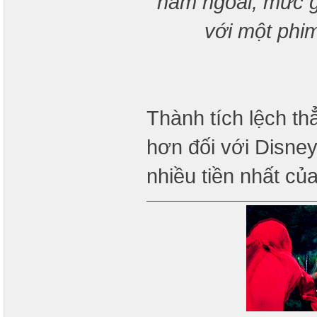
năm ngoái, mức g
với một phi
Thành tích lệch t
hơn đối với Disne
nhiều tiền nhất củ