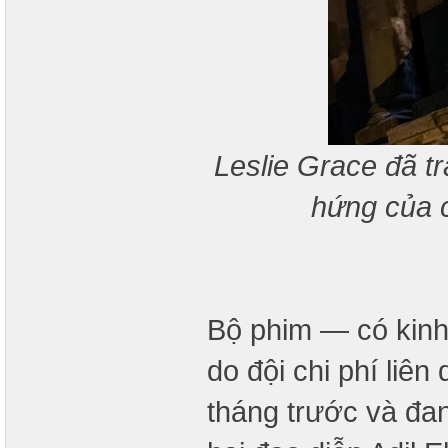
Leslie Grace đã t
hứng của c
Bộ phim — có kinh p
do đội chi phí li
tháng trước và đan