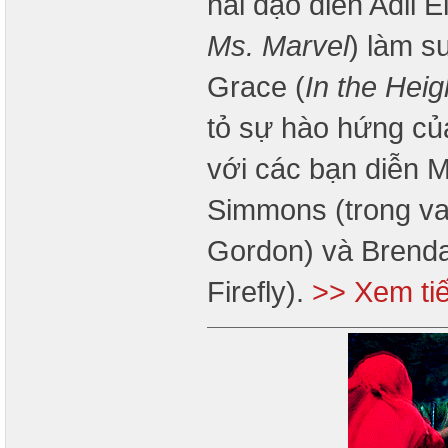
hai đạo diễn Adil El
Ms. Marvel
) làm s
Grace (
In the Heig
tỏ sự hào hứng của
với các bạn diễn M
Simmons (trong va
Gordon) và Brendan
Firefly).
>> Xem ti