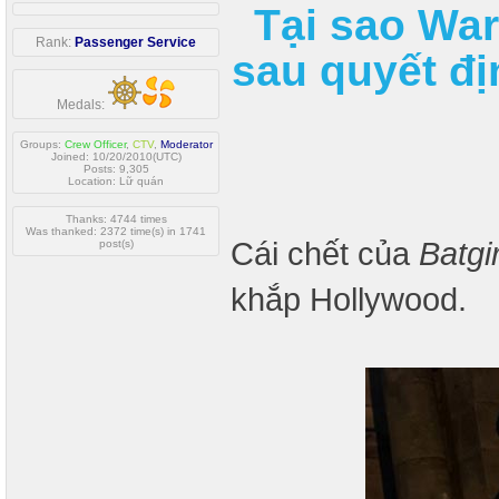
Tại sao War
Rank:
Passenger Service
sau quyết đ
Medals:
Groups:
Crew Officer
,
CTV
,
Moderator
Joined: 10/20/2010(UTC)
Posts: 9,305
Location: Lữ quán
Thanks: 4744 times
Was thanked: 2372 time(s) in 1741
Cái chết của
Batgir
post(s)
khắp Hollywood.