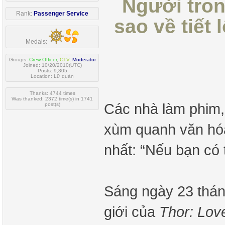
Người tro
Rank:
Passenger Service
sao về tiết 
Medals:
Groups:
Crew Officer
,
CTV
,
Moderator
Joined: 10/20/2010(UTC)
Posts: 9,305
Location: Lữ quán
Thanks: 4744 times
Was thanked: 2372 time(s) in 1741
Các nhà làm phim,
post(s)
xùm quanh văn hóa 
nhất: “Nếu bạn có t
Sáng ngày 23 tháng
giới của
Thor: Lov