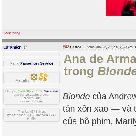
Back to top
#82
Lữ Khách
Posted :
Friday, July 22, 2022 8:38:53 AM(
Ana de Arma
Rank:
Passenger Service
trong
Blond
Medals:
Groups:
Crew Officer
,
CTV
,
Moderator
Blonde
của Andrew
Joined: 10/20/2010(UTC)
Posts: 9,305
Location: Lữ quán
tán xôn xao — và 
Thanks: 4744 times
Was thanked: 2372 time(s) in 1741
của bộ phim, Mari
post(s)