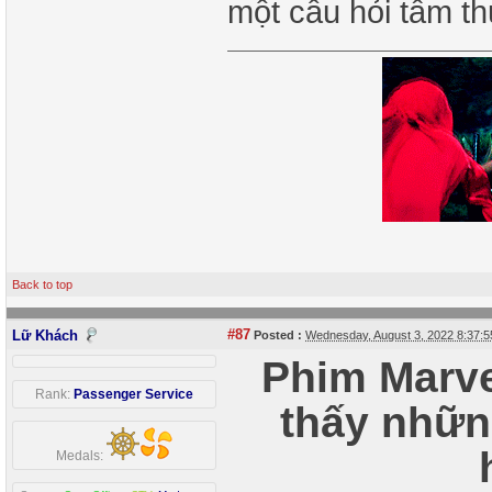
một câu hỏi tầm t
Back to top
#87
Lữ Khách
Posted :
Wednesday, August 3, 2022 8:37:
Phim Marve
Rank:
Passenger Service
thấy những
Medals: