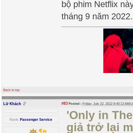
bộ phim Netflix nà
tháng 9 năm 2022
Back to top
#83
Lữ Khách
Posted :
Friday, July 22, 2022 8:40:13 AM(
'Only in Th
Rank:
Passenger Service
giả trở lại