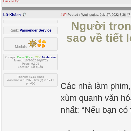
Back to top
#84
Lữ Khách
Posted :
Wednesday, July 27, 2022 6:36:4
Người tro
Rank:
Passenger Service
sao về tiết 
Medals:
Groups:
Crew Officer
,
CTV
,
Moderator
Joined: 10/20/2010(UTC)
Posts: 9,305
Location: Lữ quán
Thanks: 4744 times
Was thanked: 2372 time(s) in 1741
Các nhà làm phim,
post(s)
xùm quanh văn hóa 
nhất: “Nếu bạn có t