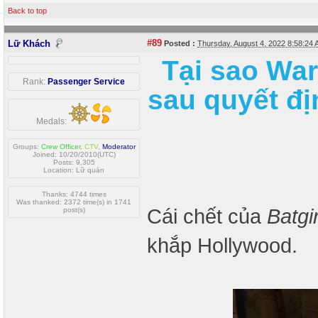
Back to top
#89
Lữ Khách
Posted :
Thursday, August 4, 2022 8:58:24
Tại sao War
Rank:
Passenger Service
sau quyết đ
Medals:
Groups:
Crew Officer
,
CTV
,
Moderator
Joined: 10/20/2010(UTC)
Posts: 9,305
Location: Lữ quán
Thanks: 4744 times
Was thanked: 2372 time(s) in 1741
Cái chết của
Batgir
post(s)
khắp Hollywood.