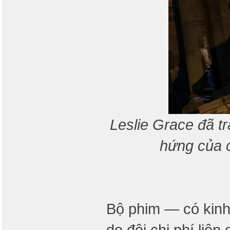
Leslie Grace đã t
hứng của c
Bộ phim — có kinh p
do đội chi phí li