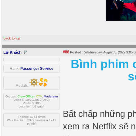
Back to top
#88
Lữ Khách
Posted :
Wednesday, August 3, 2022 9:05:
Bình phim c
Rank:
Passenger Service
s
Medals:
Groups:
Crew Officer
,
CTV
,
Moderator
Joined: 10/20/2010(UTC)
Posts: 9,305
Location: Lữ quán
Bất chấp những ph
Thanks: 4744 times
Was thanked: 2372 time(s) in 1741
xem ra Netflix sẽ 
post(s)