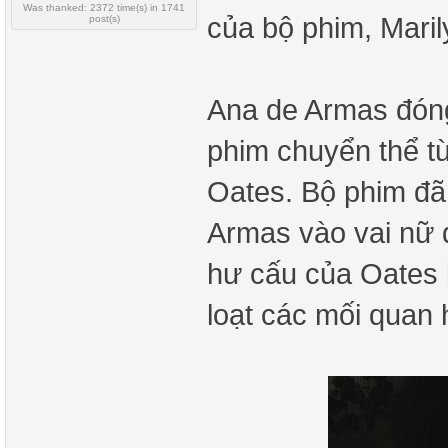
Was thanked: 2372 time(s) in 1741
của bộ phim, Mari
post(s)
Ana de Armas đóng
phim chuyển thể t
Oates. Bộ phim đã
Armas vào vai nữ d
hư cấu của Oates 
loạt các mối quan 