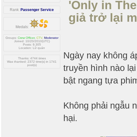
'Only in Th
Rank:
Passenger Service
giả trở lại
Medals:
Groups:
Crew Officer
,
CTV
,
Moderator
Joined: 10/20/2010(UTC)
Posts: 9,305
Location: Lữ quán
Ngày nay không áp
Thanks: 4744 times
Was thanked: 2372 time(s) in 1741
truyền hình nào lạ
post(s)
bật ngang tựa phim
Không phải ngẫu nh
hại.