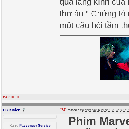
qua lăng kính của 
thơ ấu.” Chứng tỏ m
một câu hỏi tầm t
Back to top
#87
Lữ Khách
Posted :
Wednesday, August 3, 2022 8:37:
Phim Marve
Rank:
Passenger Service