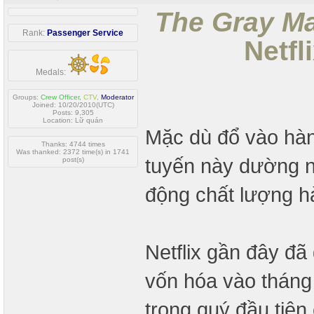
The Gray M
Rank:
Passenger Service
Netfl
Medals:
Groups:
Crew Officer
,
CTV
,
Moderator
Joined: 10/20/2010(UTC)
Posts: 9,305
Location: Lữ quán
Mặc dù đổ vào hàng
Thanks: 4744 times
Was thanked: 2372 time(s) in 1741
tuyến này dường n
post(s)
động chất lượng h
Netflix gần đây đã 
vốn hóa vào tháng
trong quý đầu tiê