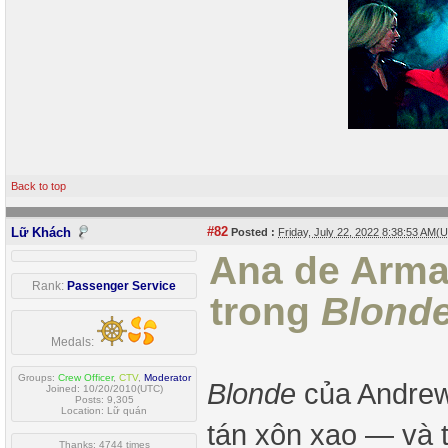
Back to top
#82
Lữ Khách
Posted :
Friday, July 22, 2022 8:38:53 AM(
Ana de Arma
Rank:
Passenger Service
trong
Blond
Medals:
Groups:
Crew Officer
,
CTV
,
Moderator
Blonde
của Andrew
Joined: 10/20/2010(UTC)
Posts: 9,305
Location: Lữ quán
tán xôn xao — và 
Thanks: 4744 times