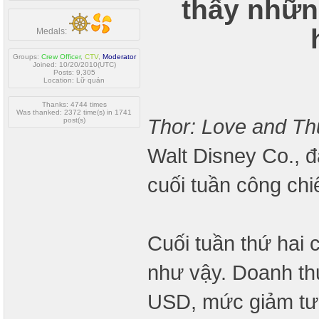
thấy những
Medals:
Groups:
Crew Officer
,
CTV
,
Moderator
Joined: 10/20/2010(UTC)
Posts: 9,305
Location: Lữ quán
Thanks: 4744 times
Was thanked: 2372 time(s) in 1741
Thor: Love and Th
post(s)
Walt Disney Co., 
cuối tuần công chi
Cuối tuần thứ hai
như vậy. Doanh th
USD, mức giảm t