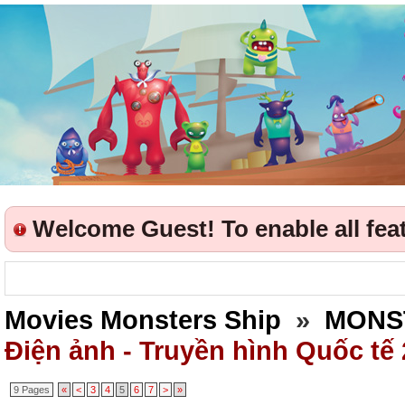
Welcome Guest! To enable all featu
Movies Monsters Ship
»
MONS
Điện ảnh - Truyền hình Quốc tế
9 Pages
«
<
3
4
5
6
7
>
»