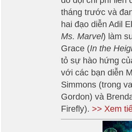
tháng trước và đan
hai đạo diễn Adil El
Ms. Marvel
) làm s
Grace (
In the Heig
tỏ sự hào hứng của
với các bạn diễn M
Simmons (trong va
Gordon) và Brendan
Firefly).
>> Xem ti