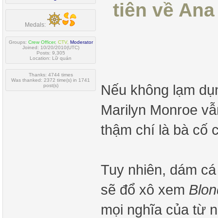
tiên về Ana
Medals:
Groups:
Crew Officer
,
CTV
,
Moderator
Joined: 10/20/2010(UTC)
Posts: 9,305
Location: Lữ quán
Thanks: 4744 times
Was thanked: 2372 time(s) in 1741
Nếu không lạm dụn
post(s)
Marilyn Monroe vẫn
thậm chí là bà cố 
Tuy nhiên, dám cá 
sẽ đổ xô xem
Blon
mọi nghĩa của từ 