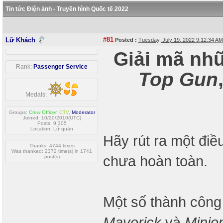
Tin tức Điện ảnh - Truyền hình Quốc tế 2022
#81
Lữ Khách
Posted :
Tuesday, July 19, 2022 9:12:34 A
Giải mã nh
Rank:
Passenger Service
Top Gun
Medals:
Groups:
Crew Officer
,
CTV
,
Moderator
Joined: 10/20/2010(UTC)
Posts: 9,305
Location: Lữ quán
Hãy rút ra một điều
Thanks: 4744 times
Was thanked: 2372 time(s) in 1741
chưa hoàn toàn.
post(s)
Một số thành côn
Maverick
và
Minio