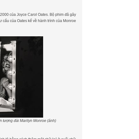
 2000 của Joyce Carol Oates. Bộ phim đã gây
hư cấu của Oates kể về hành trình của Monroe
n tượng đài Marilyn Monroe (ảnh)