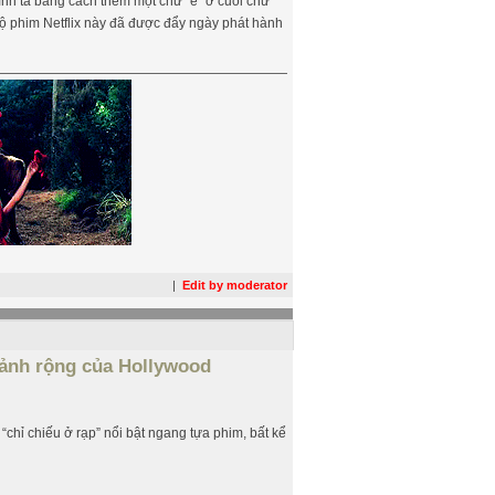
ính tả bằng cách thêm một chữ “e” ở cuối chữ
ộ phim Netflix này đã được đẩy ngày phát hành
|
Edit by moderator
n ảnh rộng của Hollywood
chỉ chiếu ở rạp” nổi bật ngang tựa phim, bất kể