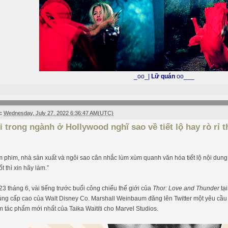
_oo_|
Lữ quán
oo___
:
Wednesday, July 27, 2022 6:36:47 AM(UTC)
 trong ngành ở Hollywood nghĩ sao về tiết lộ hay rò rỉ t
 phim, nhà sản xuất và ngôi sao cân nhắc lùm xùm quanh văn hóa tiết lộ nội dung 
t thì xin hãy làm.”
3 tháng 6, vài tiếng trước buổi công chiếu thế giới của
Thor: Love and Thunder
tại
ng cấp cao của Walt Disney Co. Marshall Weinbaum đăng lên Twitter một yêu cầu l
m tác phẩm mới nhất của Taika Waititi cho Marvel Studios.