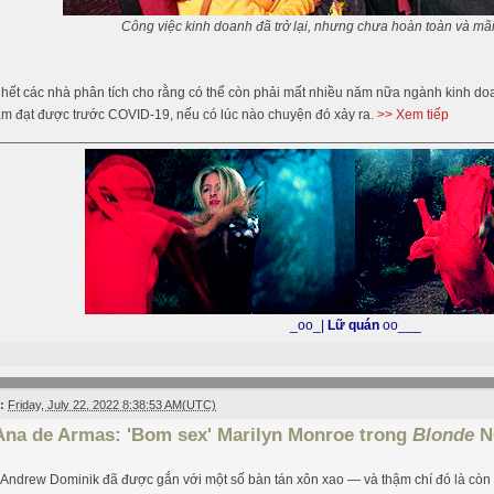
Công việc kinh doanh đã trở lại, nhưng chưa hoàn toàn và mãi
hết các nhà phân tích cho rằng có thể còn phải mất nhiều năm nữa ngành kinh d
m đạt được trước COVID-19, nếu có lúc nào chuyện đó xảy ra.
>> Xem tiếp
_oo_|
Lữ quán
oo___
:
Friday, July 22, 2022 8:38:53 AM(UTC)
Ana de Armas: 'Bom sex' Marilyn Monroe trong
Blonde
N
 Andrew Dominik đã được gắn với một số bàn tán xôn xao — và thậm chí đó là còn 