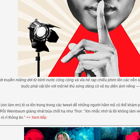
 lời truyền miệng dời từ bình nước công cộng và vỉa hè rạp chiếu phim lên các nền
buộc phải vật lộn với một kẻ thù xứng đáng có vũ trụ điện ảnh riêng — 
 (xin làm ơn) tỏ ra tôn trọng trong các tweet để những người hâm mộ có thể khám 
 Rồi Weinbaum giáng nhát búa chốt hạ như Thor: “Xin nhắc nhở là tôi không làm vi
rò rỉ thông tin.”
>> Xem tiếp