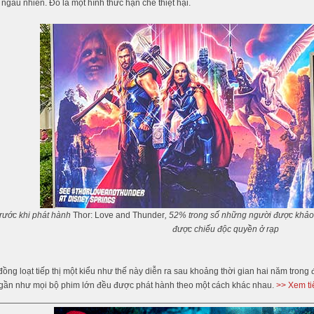
ngẫu nhiên. Đó là một hình thức hạn chế thiệt hại.
trước khi phát hành
Thor: Love and Thunder
, 52% trong số những người được khảo 
được chiếu độc quyền ở rạp
ồng loạt tiếp thị một kiểu như thế này diễn ra sau khoảng thời gian hai năm tro
 gần như mọi bộ phim lớn đều được phát hành theo một cách khác nhau.
>> Xem ti