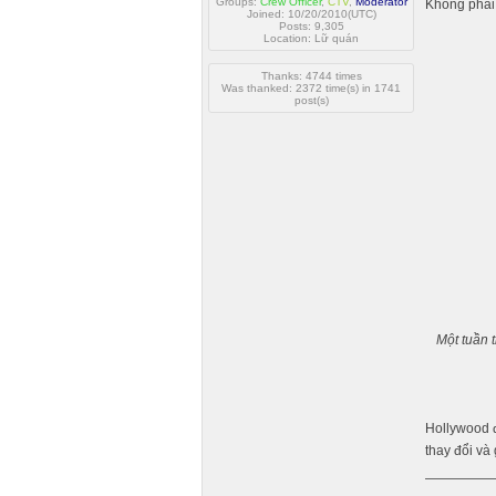
Groups:
Crew Officer
,
CTV
,
Moderator
Không phải 
Joined: 10/20/2010(UTC)
Posts: 9,305
Location: Lữ quán
Thanks: 4744 times
Was thanked: 2372 time(s) in 1741
post(s)
Một tuần 
Hollywood đ
thay đổi và