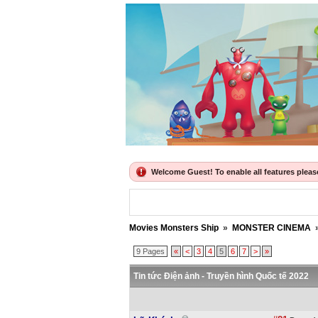
Welcome Guest! To enable all features please 
Movies Monsters Ship
»
MONSTER CINEMA
9 Pages
«
<
3
4
5
6
7
>
»
Tin tức Điện ảnh - Truyền hình Quốc tế 2022