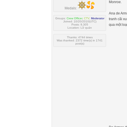
Monroe.
Medals:
Ana de Arm
Groups:
Crew Officer
,
CTV
,
Moderator
tranh cãi x
Joined: 10/20/2010(UTC)
qua một loạ
Posts: 9,305
Location: Lữ quán
Thanks: 4744 times
Was thanked: 2372 time(s) in 1741
post(s)