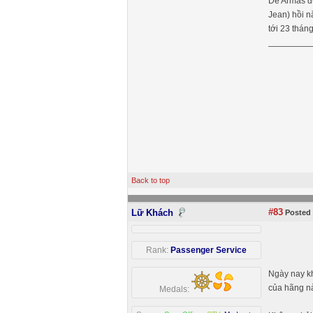
De Armas đư
Jean) hồi n
tới 23 thán
Back to top
#83
Lữ Khách
Posted 
Rank:
Passenger Service
Ngày nay kh
của hãng n
Medals: