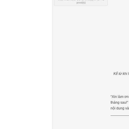
post(s)
Kể từ khi
“Xin làm ơn
tháng sau!”
nội dung và 