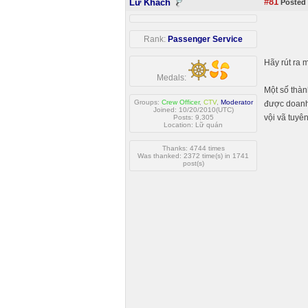
#81
Lữ Khách
Posted 
Rank:
Passenger Service
Hãy rút ra 
Medals:
Một số thà
Groups:
Crew Officer
,
CTV
,
Moderator
được doanh 
Joined: 10/20/2010(UTC)
vội vã tuyê
Posts: 9,305
Location: Lữ quán
Thanks: 4744 times
Was thanked: 2372 time(s) in 1741
post(s)