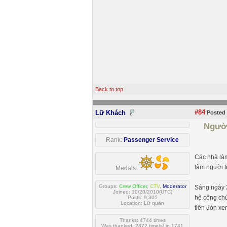
Back to top
#84
Lữ Khách
Posted 
Người
Rank:
Passenger Service
Các nhà làm
làm người tố
Medals:
Groups:
Crew Officer
,
CTV
,
Moderator
Sáng ngày 2
Joined: 10/20/2010(UTC)
hệ công chú
Posts: 9,305
Location: Lữ quán
tiên đón xe
Thanks: 4744 times
Was thanked: 2372 time(s) in 1741