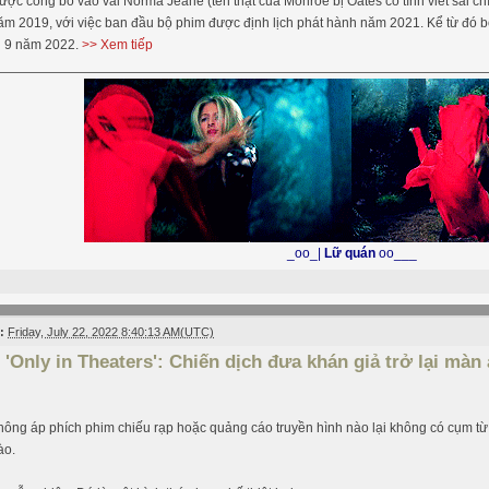
ợc công bố vào vai Norma Jeane (tên thật của Monroe bị Oates cố tình viết sai ch
ăm 2019, với việc ban đầu bộ phim được định lịch phát hành năm 2021. Kể từ đó b
g 9 năm 2022.
>> Xem tiếp
_oo_|
Lữ quán
oo___
:
Friday, July 22, 2022 8:40:13 AM(UTC)
'Only in Theaters': Chiến dịch đưa khán giả trở lại mà
ông áp phích phim chiếu rạp hoặc quảng cáo truyền hình nào lại không có cụm từ “
ào.