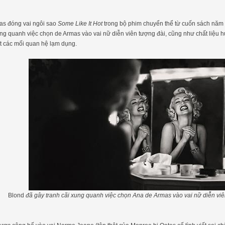
as đóng vai ngôi sao
Some Like It Hot
trong bộ phim chuyển thể từ cuốn sách năm
ung quanh việc chọn de Armas vào vai nữ diễn viên tượng đài, cũng như chất liệu 
t các mối quan hệ lạm dụng.
Blond
đã gây tranh cãi xung quanh việc chọn Ana de Armas vào vai nữ diễn viê