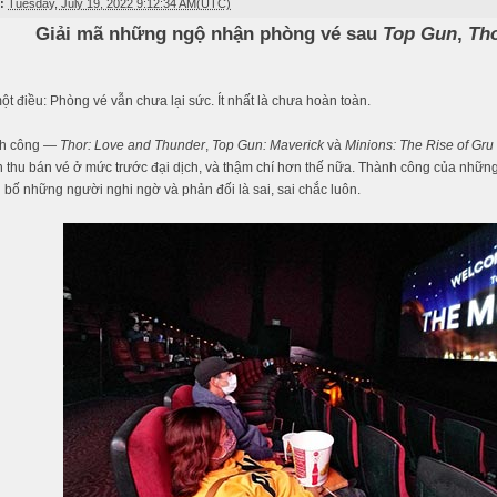
:
Tuesday, July 19, 2022 9:12:34 AM(UTC)
Giải mã những ngộ nhận phòng vé sau
Top Gun
,
Th
một điều: Phòng vé vẫn chưa lại sức. Ít nhất là chưa hoàn toàn.
nh công —
Thor: Love and Thunder
,
Top Gun: Maverick
và
Minions: The Rise of Gru
thu bán vé ở mức trước đại dịch, và thậm chí hơn thế nữa. Thành công của những
n bố những người nghi ngờ và phản đối là sai, sai chắc luôn.