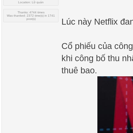
Location: Lữ quán
Thanks: 4744 times
Was thanked: 2372 time(s) in 1741
Lúc này Netflix đa
post(s)
Cổ phiếu của công
khi công bố thu nh
thuê bao.