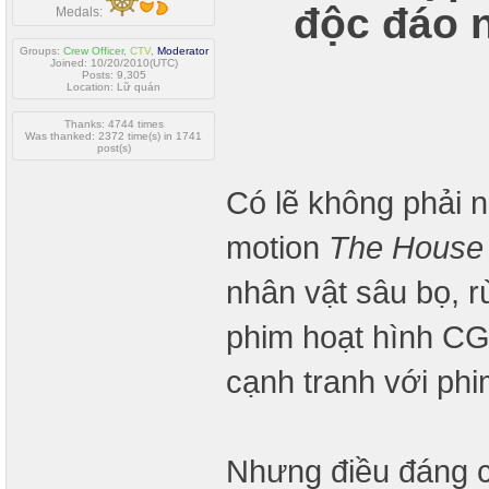
độc đáo 
Medals:
Groups:
Crew Officer
,
CTV
,
Moderator
Joined: 10/20/2010(UTC)
Posts: 9,305
Location: Lữ quán
Thanks: 4744 times
Was thanked: 2372 time(s) in 1741
post(s)
Có lẽ không phải n
motion
The House
nhân vật sâu bọ, 
phim hoạt hình C
cạnh tranh với phi
Nhưng điều đáng c