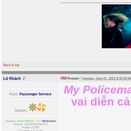
Back to top
#68
Lữ Khách
Posted :
Tuesday, June 21, 2022 8:30:30 
My Policem
Rank:
Passenger Service
vai diễn c
Medals:
Groups:
Crew Officer
,
CTV
,
Moderator
Joined: 10/20/2010(UTC)
Posts: 9,305
Location: Lữ quán