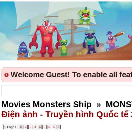
Welcome Guest! To enable all featu
Movies Monsters Ship
»
MONS
Điện ảnh - Truyền hình Quốc tế
9 Pages
«
<
2
3
4
5
6
>
»