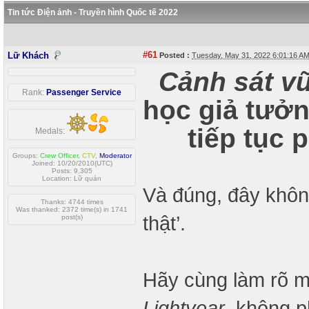
Tin tức Điện ảnh - Truyền hình Quốc tế 2022
#61
Lữ Khách
Posted :
Tuesday, May 31, 2022 6:01:16 A
Cảnh sát vũ
Rank:
Passenger Service
học giả tưở
tiếp tục 
Medals:
Groups:
Crew Officer
,
CTV
,
Moderator
Joined: 10/20/2010(UTC)
Posts: 9,305
Location: Lữ quán
Và đúng, đây khôn
Thanks: 4744 times
Was thanked: 2372 time(s) in 1741
thật’.
post(s)
Hãy cùng làm rõ mộ
Lightyear
, không p