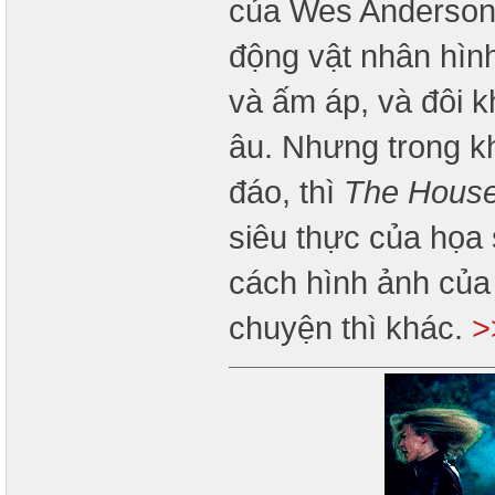
của Wes Anderson:
động vật nhân hìn
và ấm áp, và đôi k
âu. Nhưng trong k
đáo, thì
The Hous
siêu thực của họa
cách hình ảnh của 
chuyện thì khác.
>