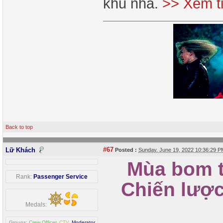
khu nhà.
>> Xem t
Back to top
#67
Lữ Khách
Posted :
Sunday, June 19, 2022 10:36:29 
Mùa bom tấ
Rank:
Passenger Service
Chiến lược 
Medals:
Groups:
Crew Officer
,
CTV
,
Moderator