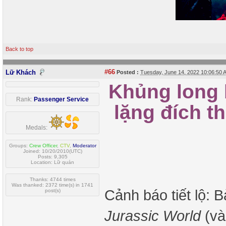
Back to top
#66
Lữ Khách
Posted :
Tuesday, June 14, 2022 10:06:50
Khủng long 
Rank:
Passenger Service
lặng đích t
Medals:
Groups:
Crew Officer
,
CTV
,
Moderator
Joined: 10/20/2010(UTC)
Posts: 9,305
Location: Lữ quán
Thanks: 4744 times
Was thanked: 2372 time(s) in 1741
Cảnh báo tiết lộ: B
post(s)
Jurassic World
(và