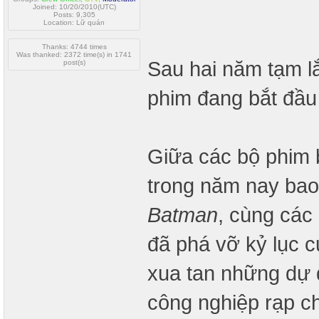
Joined: 10/20/2010(UTC)
Posts: 9,305
Location: Lữ quán
Thanks: 4744 times
Was thanked: 2372 time(s) in 1741
Sau hai năm tạm lắ
post(s)
phim đang bắt đầu 
Giữa các bộ phim 
trong năm nay ba
Batman
, cùng các
đã phá vỡ kỷ lục 
xua tan những dự 
công nghiệp rạp ch