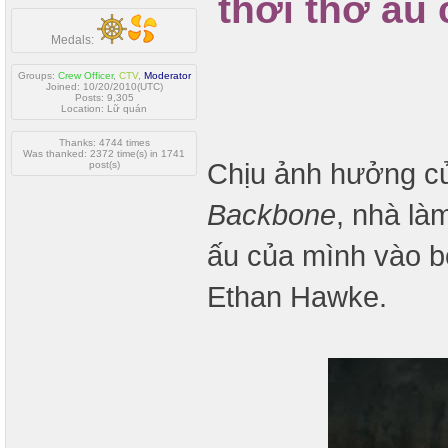
thời thơ ấu
Medals:
Groups:
Crew Officer
,
CTV
,
Moderator
Joined: 10/20/2010(UTC)
Posts: 9,305
Location: Lữ quán
Thanks: 4744 times
Was thanked: 2372 time(s) in 1741
Chịu ảnh hưởng 
post(s)
Backbone
, nhà là
ấu của mình vào b
Ethan Hawke.