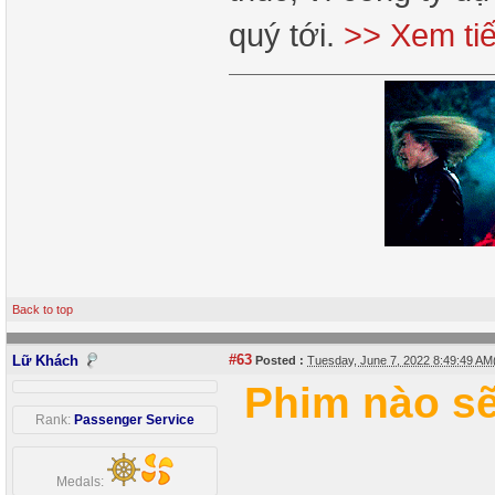
quý tới.
>> Xem ti
Back to top
#63
Lữ Khách
Posted :
Tuesday, June 7, 2022 8:49:49 A
Phim nào s
Rank:
Passenger Service
Medals: