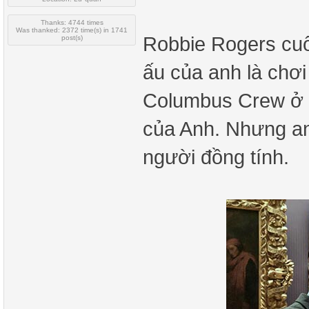
Thanks: 4744 times
Was thanked: 2372 time(s) in 1741
Robbie Rogers cuố
post(s)
ấu của anh là chơi
Columbus Crew ở O
của Anh. Nhưng anh
người đồng tính.