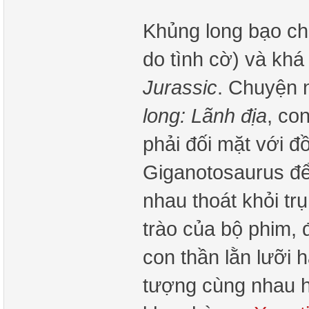
Khủng long bạo ch
do tình cờ) và khá
Jurassic
. Chuyện n
long: Lãnh địa
, co
phải đối mặt với đồ
Giganotosaurus để
nhau thoát khỏi tr
trào của bộ phim, 
con thần lằn lưỡi 
tượng cùng nhau h