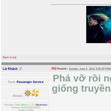
Back to top
#62
Lữ Khách
Posted :
Sunday, June 5, 2022 3:55:59 PM
Phá vỡ rồi ng
Rank:
Passenger Service
giống truyền
Medals:
Groups:
Crew Officer
,
CTV
,
Moderator
Joined: 10/20/2010(UTC)
Posts: 9,305