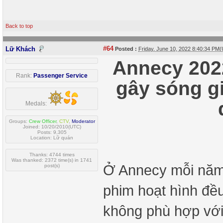
Back to top
#64
Lữ Khách
Posted :
Friday, June 10, 2022 8:40:34 PM
Annecy 2022
Rank:
Passenger Service
gây sóng gi
Medals:
Groups:
Crew Officer
,
CTV
,
Moderator
Joined: 10/20/2010(UTC)
Posts: 9,305
Location: Lữ quán
Thanks: 4744 times
Was thanked: 2372 time(s) in 1741
Ở Annecy mỗi năm 
post(s)
phim hoạt hình đề
không phù hợp với 