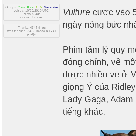
Groups:
Crew Officer
,
CTV
,
Moderator
Vulture
cược vào 5
Joined: 10/20/2010(UTC)
Posts: 9,305
Location: Lữ quán
ngày nóng bức nhấ
Thanks: 4744 times
Was thanked: 2372 time(s) in 1741
post(s)
Phim tâm lý quy 
đóng chính, về mộ
được nhiều vé ở 
giọng Ý của Ridle
Lady Gaga, Adam Dr
tiếng khác.