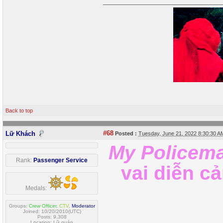
Back to top
#68
Lữ Khách
Posted :
Tuesday, June 21, 2022 8:30:30 
My Policem
Rank:
Passenger Service
vai diễn c
Medals:
Groups:
Crew Officer
,
CTV
,
Moderator
Joined: 10/20/2010(UTC)
Posts: 9,308
Location: Lữ quán