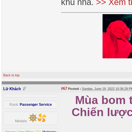
khu nhà.
>> Xem t
Back to top
#67
Lữ Khách
Posted :
Sunday, June 19, 2022 10:36:29 
Mùa bom tấ
Rank:
Passenger Service
Chiến lược 
Medals:
Groups:
Crew Officer
,
CTV
,
Moderator