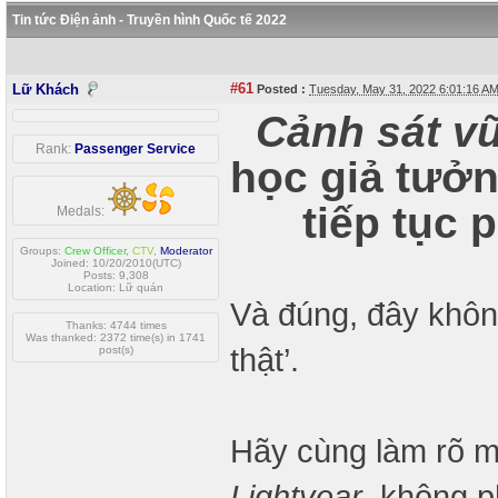
Tin tức Điện ảnh - Truyền hình Quốc tế 2022
#61
Lữ Khách
Posted :
Tuesday, May 31, 2022 6:01:16 A
Cảnh sát vũ
Rank:
Passenger Service
học giả tưở
tiếp tục 
Medals:
Groups:
Crew Officer
,
CTV
,
Moderator
Joined: 10/20/2010(UTC)
Posts: 9,308
Location: Lữ quán
Và đúng, đây khôn
Thanks: 4744 times
Was thanked: 2372 time(s) in 1741
thật’.
post(s)
Hãy cùng làm rõ mộ
Lightyear
, không p