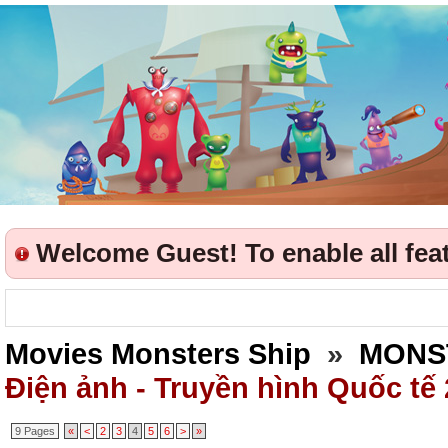
Welcome Guest! To enable all featu
Movies Monsters Ship
»
MONS
Điện ảnh - Truyền hình Quốc tế
9 Pages
«
<
2
3
4
5
6
>
»