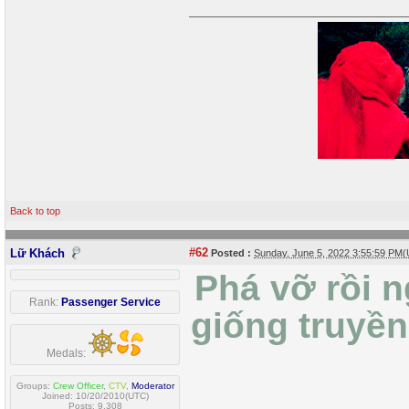
Back to top
#62
Lữ Khách
Posted :
Sunday, June 5, 2022 3:55:59 PM
Phá vỡ rồi ng
Rank:
Passenger Service
giống truyền
Medals:
Groups:
Crew Officer
,
CTV
,
Moderator
Joined: 10/20/2010(UTC)
Posts: 9,308