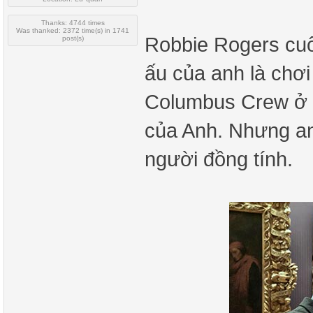
Thanks: 4744 times
Was thanked: 2372 time(s) in 1741
Robbie Rogers cuố
post(s)
ấu của anh là chơi
Columbus Crew ở O
của Anh. Nhưng anh
người đồng tính.