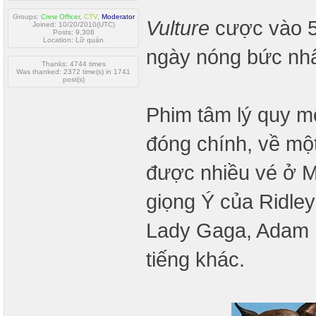
Groups:
Crew Officer
,
CTV
,
Moderator
Vulture
cược vào 5
Joined: 10/20/2010(UTC)
Posts: 9,308
Location: Lữ quán
ngày nóng bức nhấ
Thanks: 4744 times
Was thanked: 2372 time(s) in 1741
post(s)
Phim tâm lý quy 
đóng chính, về mộ
được nhiều vé ở 
giọng Ý của Ridle
Lady Gaga, Adam Dr
tiếng khác.