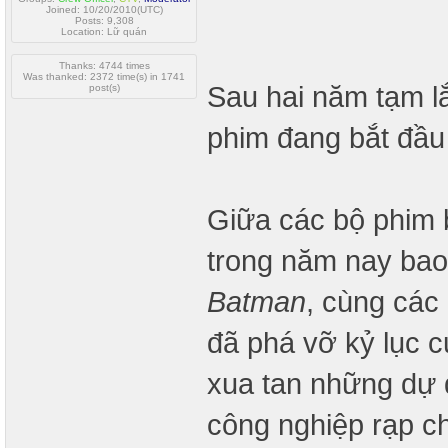
Joined: 10/20/2010(UTC)
Posts: 9,308
Location: Lữ quán
Thanks: 4744 times
Was thanked: 2372 time(s) in 1741
Sau hai năm tạm lắ
post(s)
phim đang bắt đầu 
Giữa các bộ phim 
trong năm nay ba
Batman
, cùng các
đã phá vỡ kỷ lục 
xua tan những dự 
công nghiệp rạp ch