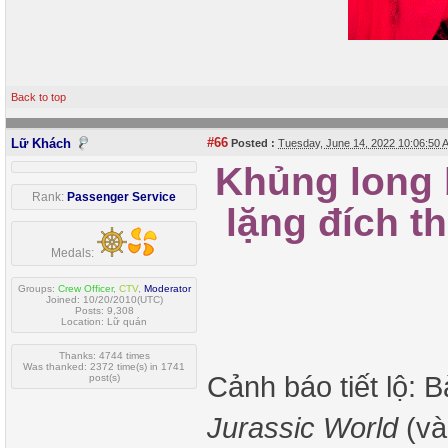
Back to top
#66
Lữ Khách
Posted :
Tuesday, June 14, 2022 10:06:50
Khủng long 
Rank:
Passenger Service
lặng đích t
Medals:
Groups:
Crew Officer
,
CTV
,
Moderator
Joined: 10/20/2010(UTC)
Posts: 9,308
Location: Lữ quán
Thanks: 4744 times
Was thanked: 2372 time(s) in 1741
Cảnh báo tiết lộ: B
post(s)
Jurassic World
(và