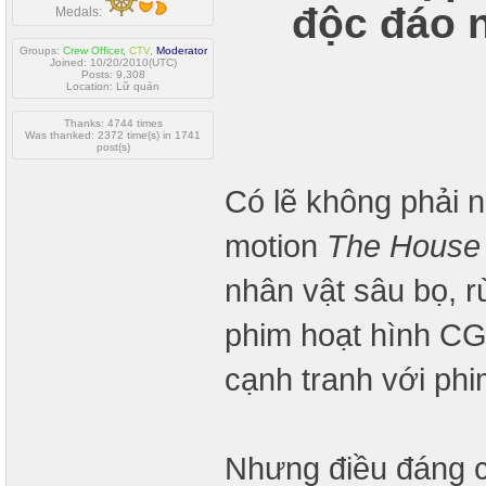
độc đáo 
Medals:
Groups:
Crew Officer
,
CTV
,
Moderator
Joined: 10/20/2010(UTC)
Posts: 9,308
Location: Lữ quán
Thanks: 4744 times
Was thanked: 2372 time(s) in 1741
post(s)
Có lẽ không phải n
motion
The House
nhân vật sâu bọ, 
phim hoạt hình C
cạnh tranh với phi
Nhưng điều đáng c