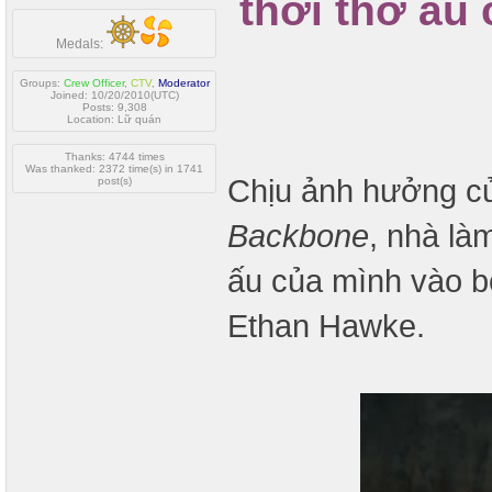
thời thơ ấu
Medals:
Groups:
Crew Officer
,
CTV
,
Moderator
Joined: 10/20/2010(UTC)
Posts: 9,308
Location: Lữ quán
Thanks: 4744 times
Was thanked: 2372 time(s) in 1741
Chịu ảnh hưởng 
post(s)
Backbone
, nhà là
ấu của mình vào b
Ethan Hawke.