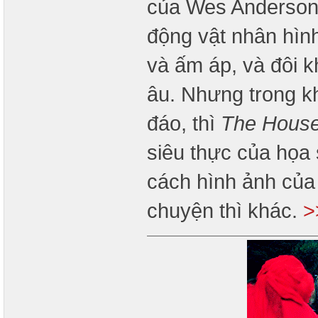
của Wes Anderson:
động vật nhân hìn
và ấm áp, và đôi k
âu. Nhưng trong k
đáo, thì
The Hous
siêu thực của họa
cách hình ảnh của 
chuyện thì khác.
>