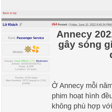
Back to top
#64
Lữ Khách
Posted :
Friday, June 10, 2022 8:40:34 PM
Annecy 2022
Rank:
Passenger Service
gây sóng gi
Medals:
Groups:
Crew Officer
,
CTV
,
Moderator
Joined: 10/20/2010(UTC)
Posts: 9,308
Location: Lữ quán
Thanks: 4744 times
Was thanked: 2372 time(s) in 1741
Ở Annecy mỗi năm 
post(s)
phim hoạt hình đề
không phù hợp với 