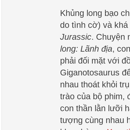
Khủng long bạo ch
do tình cờ) và khá
Jurassic
. Chuyện n
long: Lãnh địa
, co
phải đối mặt với đồ
Giganotosaurus để
nhau thoát khỏi tr
trào của bộ phim, 
con thần lằn lưỡi 
tượng cùng nhau h