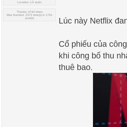
Location: Lữ quán
Thanks: 4744 times
Was thanked: 2372 time(s) in 1741
Lúc này Netflix đa
post(s)
Cổ phiếu của công
khi công bố thu nh
thuê bao.