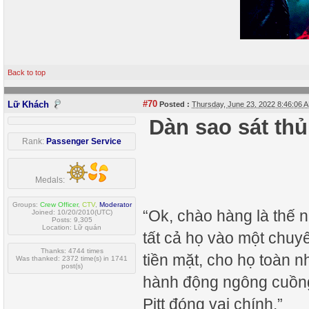
Back to top
#70
Lữ Khách
Posted :
Thursday, June 23, 2022 8:46:06
Dàn sao sát thủ
Rank:
Passenger Service
Medals:
Groups:
Crew Officer
,
CTV
,
Moderator
“Ok, chào hàng là thế n
Joined: 10/20/2010(UTC)
Posts: 9,305
Location: Lữ quán
tất cả họ vào một chuyế
Thanks: 4744 times
tiền mặt, cho họ toàn 
Was thanked: 2372 time(s) in 1741
post(s)
hành động ngông cuồng
Pitt đóng vai chính.”