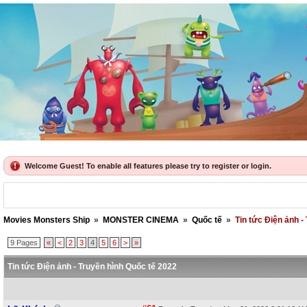
Welcome Guest! To enable all features please try to register or login.
Movies Monsters Ship
»
MONSTER CINEMA
»
Quốc tế
»
Tin tức Điện ảnh -
9 Pages
«
<
2
3
4
5
6
>
»
Tin tức Điện ảnh - Truyền hình Quốc tế 2022