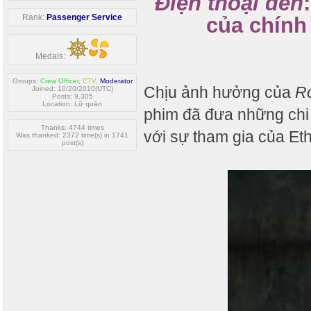
Điện thoại đen
Rank:
Passenger Service
của chính
Medals:
Groups:
Crew Officer
,
CTV
,
Moderator
Chịu ảnh hưởng của
R
Joined: 10/20/2010(UTC)
Posts: 9,305
Location: Lữ quán
phim đã đưa những chi t
Thanks: 4744 times
với sự tham gia của E
Was thanked: 2372 time(s) in 1741
post(s)