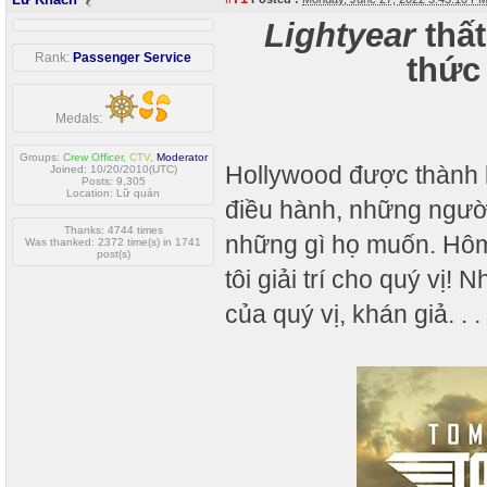
Lightyear
thất
Rank:
Passenger Service
thức 
Medals:
Groups:
Crew Officer
,
CTV
,
Moderator
Hollywood được thành l
Joined: 10/20/2010(UTC)
Posts: 9,305
Location: Lữ quán
điều hành, những người
Thanks: 4744 times
những gì họ muốn. Hôm
Was thanked: 2372 time(s) in 1741
post(s)
tôi giải trí cho quý vị!
của quý vị, khán giả. . . 