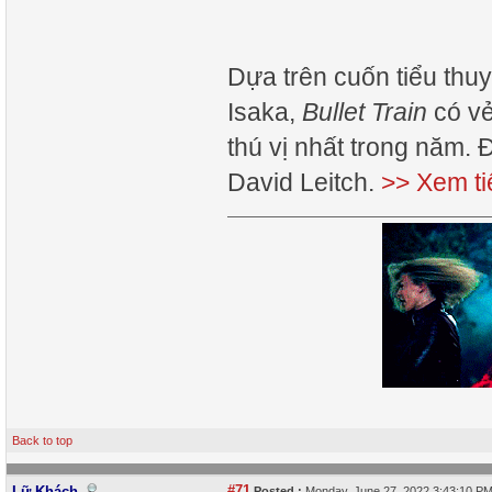
Dựa trên cuốn tiểu thu
Isaka,
Bullet Train
có vẻ
thú vị nhất trong năm.
David Leitch.
>> Xem ti
Back to top
#71
Lữ Khách
Posted :
Monday, June 27, 2022 3:43:10 P