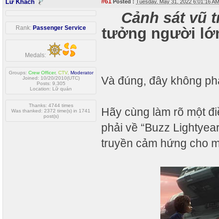
#61
Lữ Khách
Posted :
Tuesday, May 31, 2022 6:01:16 A
Cảnh sát vũ t
Rank:
Passenger Service
tưởng người lớn
Medals:
Groups:
Crew Officer
,
CTV
,
Moderator
Và đúng, đây không phả
Joined: 10/20/2010(UTC)
Posts: 9,305
Location: Lữ quán
Thanks: 4744 times
Hãy cùng làm rõ một đi
Was thanked: 2372 time(s) in 1741
post(s)
phải về “Buzz Lightyear
truyền cảm hứng cho m