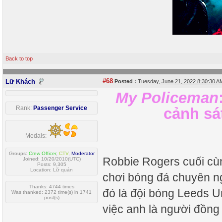
Back to top
#68
Lữ Khách
Posted :
Tuesday, June 21, 2022 8:30:30 
My Policeman
Rank:
Passenger Service
cảnh sá
Medals:
Groups:
Crew Officer
,
CTV
,
Moderator
Robbie Rogers cuối cù
Joined: 10/20/2010(UTC)
Posts: 9,305
Location: Lữ quán
chơi bóng đá chuyên ng
Thanks: 4744 times
đó là đội bóng Leeds U
Was thanked: 2372 time(s) in 1741
post(s)
việc anh là người đồng 