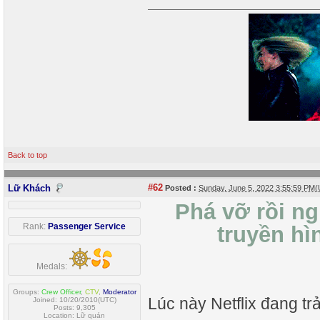
Back to top
#62
Lữ Khách
Posted :
Sunday, June 5, 2022 3:55:59 PM
Phá vỡ rồi ngh
Rank:
Passenger Service
truyền hì
Medals:
Groups:
Crew Officer
,
CTV
,
Moderator
Lúc này Netflix đang tr
Joined: 10/20/2010(UTC)
Posts: 9,305
Location: Lữ quán