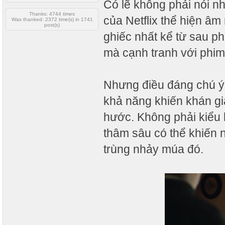
Có lẽ không phải nói n
Thanks: 4744 times
của Netflix thể hiện â
Was thanked: 2372 time(s) in 1741
post(s)
ghiếc nhất kể từ sau p
mà cạnh tranh với phim
Nhưng điều đáng chú ý 
khả năng khiến khán giả
hước. Không phải kiểu 
thâm sâu có thể khiến 
trùng nhảy múa đó.