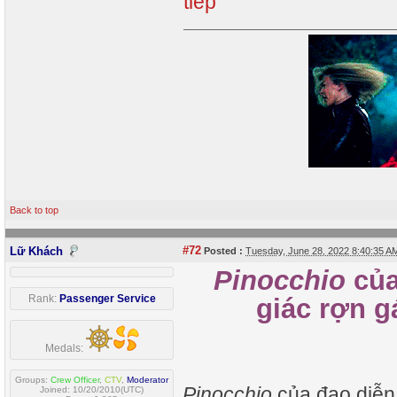
tiếp
Back to top
#72
Lữ Khách
Posted :
Tuesday, June 28, 2022 8:40:35 
Pinocchio
của
Rank:
Passenger Service
giác rợn g
Medals:
Groups:
Crew Officer
,
CTV
,
Moderator
Pinocchio
của đạo diễn 
Joined: 10/20/2010(UTC)