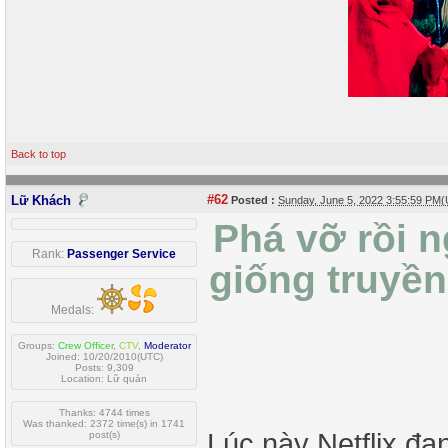
Back to top
#62
Lữ Khách
Posted :
Sunday, June 5, 2022 3:55:59 PM
Phá vỡ rồi ng
Rank:
Passenger Service
giống truyền
Medals:
Groups:
Crew Officer
,
CTV
,
Moderator
Joined: 10/20/2010(UTC)
Posts: 9,309
Location: Lữ quán
Thanks: 4744 times
Was thanked: 2372 time(s) in 1741
Lúc này Netflix đa
post(s)