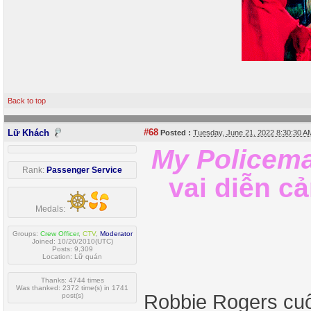
Back to top
#68
Lữ Khách
Posted :
Tuesday, June 21, 2022 8:30:30 
My Policem
Rank:
Passenger Service
vai diễn c
Medals:
Groups:
Crew Officer
,
CTV
,
Moderator
Joined: 10/20/2010(UTC)
Posts: 9,309
Location: Lữ quán
Thanks: 4744 times
Was thanked: 2372 time(s) in 1741
Robbie Rogers cuố
post(s)