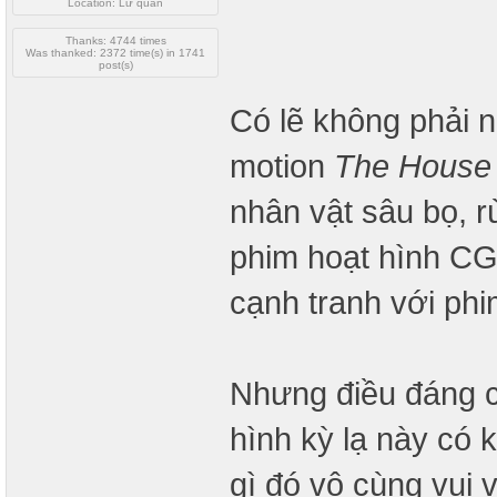
Location: Lữ quán
Thanks: 4744 times
Was thanked: 2372 time(s) in 1741
post(s)
Có lẽ không phải n
motion
The House
nhân vật sâu bọ, 
phim hoạt hình C
cạnh tranh với phi
Nhưng điều đáng c
hình kỳ lạ này có 
gì đó vô cùng vui 