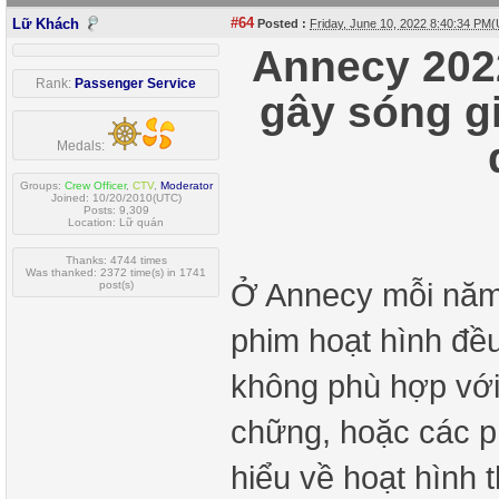
#64
Lữ Khách
Posted :
Friday, June 10, 2022 8:40:34 PM
Annecy 2022
Rank:
Passenger Service
gây sóng gi
Medals:
Groups:
Crew Officer
,
CTV
,
Moderator
Joined: 10/20/2010(UTC)
Posts: 9,309
Location: Lữ quán
Thanks: 4744 times
Was thanked: 2372 time(s) in 1741
Ở Annecy mỗi năm 
post(s)
phim hoạt hình đề
không phù hợp với 
chững, hoặc các p
hiểu về hoạt hình 