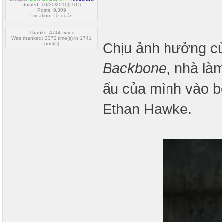
Joined: 10/20/2010(UTC)
Posts: 9,309
Location: Lữ quán
Thanks: 4744 times
Was thanked: 2372 time(s) in 1741
Chịu ảnh hưởng 
post(s)
Backbone
, nhà là
ấu của mình vào b
Ethan Hawke.