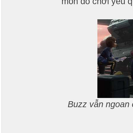
món đồ chơi yêu q
Buzz vẫn ngoan c