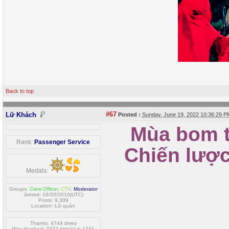
Back to top
#67
Lữ Khách
Posted :
Sunday, June 19, 2022 10:36:29 
Mùa bom tấ
Rank:
Passenger Service
Chiến lược 
Medals:
Groups:
Crew Officer
,
CTV
,
Moderator
Joined: 10/20/2010(UTC)
Posts: 9,309
Location: Lữ quán
Thanks: 4744 times
Was thanked: 2372 time(s) in 1741