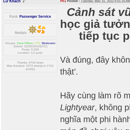
#61
Lữ Khách
Posted :
Tuesday, May 31, 2022 6:01:16 A
Cảnh sát vũ
Rank:
Passenger Service
học giả tưở
tiếp tục 
Medals:
Groups:
Crew Officer
,
CTV
,
Moderator
Joined: 10/20/2010(UTC)
Posts: 9,309
Location: Lữ quán
Và đúng, đây khôn
Thanks: 4744 times
Was thanked: 2372 time(s) in 1741
thật’.
post(s)
Hãy cùng làm rõ mộ
Lightyear
, không p
nghĩa một phi hàn