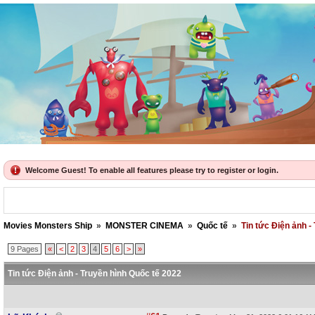
Welcome Guest! To enable all features please try to register or login.
Movies Monsters Ship
»
MONSTER CINEMA
»
Quốc tế
»
Tin tức Điện ảnh -
9 Pages
«
<
2
3
4
5
6
>
»
Tin tức Điện ảnh - Truyền hình Quốc tế 2022