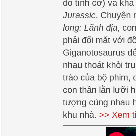
do tình cờ) và khá
Jurassic
. Chuyện n
long: Lãnh địa
, co
phải đối mặt với đồ
Giganotosaurus để
nhau thoát khỏi tr
trào của bộ phim, 
con thần lằn lưỡi 
tượng cùng nhau h
khu nhà.
>> Xem t