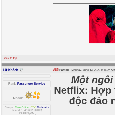
Back to top
#65
Lữ Khách
Posted :
Monday, June 13, 2022 9:46:24 A
Một ngôi
Rank:
Passenger Service
Netflix: Hợp
độc đáo 
Medals:
Groups:
Crew Officer
,
CTV
,
Moderator
Joined: 10/20/2010(UTC)
Posts: 9,309