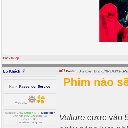
Back to top
#63
Lữ Khách
Posted :
Tuesday, June 7, 2022 8:49:49 A
Phim nào s
Rank:
Passenger Service
Medals:
Groups:
Crew Officer
,
CTV
,
Moderator
Vulture
cược vào 5
Joined: 10/20/2010(UTC)
Posts: 9,309
Location: Lữ quán