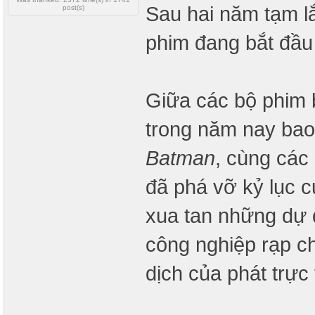
Sau hai năm tạm lắ
post(s)
phim đang bắt đầu 
Giữa các bộ phim 
trong năm nay ba
Batman
, cùng các
đã phá vỡ kỷ lục 
xua tan những dự 
công nghiệp rạp ch
dịch của phát trực