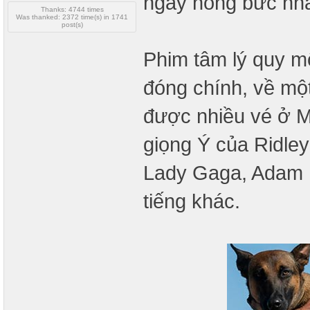
ngày nóng bức nhấ
Thanks: 4744 times
Was thanked: 2372 time(s) in 1741
post(s)
Phim tâm lý quy 
đóng chính, về mộ
được nhiều vé ở 
giọng Ý của Ridle
Lady Gaga, Adam Dr
tiếng khác.