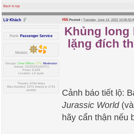
Back to top
#66
Lữ Khách
Posted :
Tuesday, June 14, 2022 10:06:50
Khủng long 
Rank:
Passenger Service
lặng đích t
Medals:
Groups:
Crew Officer
,
CTV
,
Moderator
Joined: 10/20/2010(UTC)
Posts: 9,309
Location: Lữ quán
Thanks: 4744 times
Was thanked: 2372 time(s) in 1741
Cảnh báo tiết lộ: B
post(s)
Jurassic World
(và
hãy cẩn thận nếu 