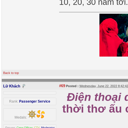
10, 20, 30 năm tới
Back to top
#69
Lữ Khách
Posted :
Wednesday, June 22, 2022 8:42:
Điện thoại 
Rank:
Passenger Service
thời thơ ấu
Medals:
Groups:
Crew Officer
,
CTV
,
Moderator