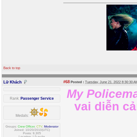
Back to top
#68
Lữ Khách
Posted :
Tuesday, June 21, 2022 8:30:30 
My Policem
Rank:
Passenger Service
vai diễn c
Medals:
Groups:
Crew Officer
,
CTV
,
Moderator
Joined: 10/20/2010(UTC)
Posts: 9,305
Location: Lữ quán