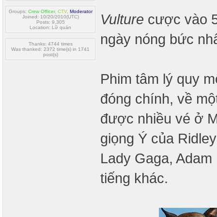
Groups:
Crew Officer
,
CTV
,
Moderator
Vulture
cược vào 5
Joined: 10/20/2010(UTC)
Posts: 9,305
Location: Lữ quán
ngày nóng bức nhấ
Thanks: 4744 times
Was thanked: 2372 time(s) in 1741
post(s)
Phim tâm lý quy 
đóng chính, về mộ
được nhiều vé ở 
giọng Ý của Ridle
Lady Gaga, Adam Dr
tiếng khác.