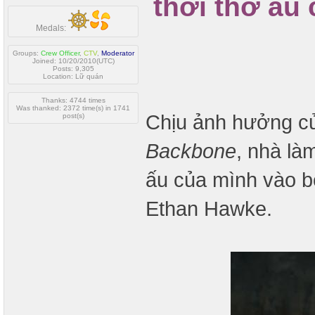
thời thơ ấu
Medals:
Groups:
Crew Officer
,
CTV
,
Moderator
Joined: 10/20/2010(UTC)
Posts: 9,305
Location: Lữ quán
Thanks: 4744 times
Was thanked: 2372 time(s) in 1741
Chịu ảnh hưởng 
post(s)
Backbone
, nhà là
ấu của mình vào b
Ethan Hawke.