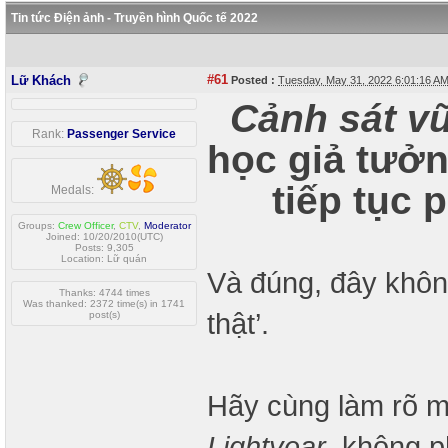
Tin tức Điện ảnh - Truyền hình Quốc tế 2022
#61
Lữ Khách
Posted :
Tuesday, May 31, 2022 6:01:16 A
Cảnh sát vũ
Rank:
Passenger Service
học giả tưở
tiếp tục 
Medals:
Groups:
Crew Officer
,
CTV
,
Moderator
Joined: 10/20/2010(UTC)
Posts: 9,305
Location: Lữ quán
Và đúng, đây khôn
Thanks: 4744 times
Was thanked: 2372 time(s) in 1741
thật’.
post(s)
Hãy cùng làm rõ mộ
Lightyear
, không p