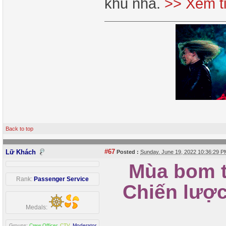
khu nhà.
>> Xem t
Back to top
#67
Lữ Khách
Posted :
Sunday, June 19, 2022 10:36:29 
Mùa bom tấ
Rank:
Passenger Service
Chiến lược 
Medals:
Groups:
Crew Officer
,
CTV
,
Moderator