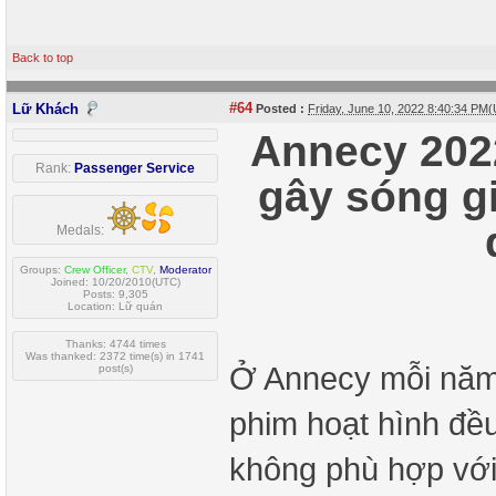
Back to top
#64
Lữ Khách
Posted :
Friday, June 10, 2022 8:40:34 PM
Annecy 2022
Rank:
Passenger Service
gây sóng gi
Medals:
Groups:
Crew Officer
,
CTV
,
Moderator
Joined: 10/20/2010(UTC)
Posts: 9,305
Location: Lữ quán
Thanks: 4744 times
Was thanked: 2372 time(s) in 1741
Ở Annecy mỗi năm 
post(s)
phim hoạt hình đề
không phù hợp với 