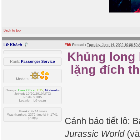
Back to top
#66
Lữ Khách
Posted :
Tuesday, June 14, 2022 10:06:50
Khủng long 
Rank:
Passenger Service
lặng đích t
Medals:
Groups:
Crew Officer
,
CTV
,
Moderator
Joined: 10/20/2010(UTC)
Posts: 9,305
Location: Lữ quán
Thanks: 4744 times
Was thanked: 2372 time(s) in 1741
Cảnh báo tiết lộ: B
post(s)
Jurassic World
(và