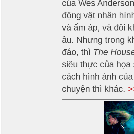
của Wes Anderson:
động vật nhân hìn
và ấm áp, và đôi k
âu. Nhưng trong k
đáo, thì
The Hous
siêu thực của họa
cách hình ảnh của 
chuyện thì khác.
>