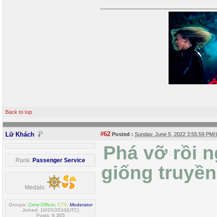
Back to top
#62
Lữ Khách
Posted :
Sunday, June 5, 2022 3:55:59 PM
Phá vỡ rồi ng
Rank:
Passenger Service
giống truyền
Medals:
Groups:
Crew Officer
,
CTV
,
Moderator
Joined: 10/20/2010(UTC)
Posts: 9,305