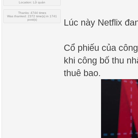
Location: Lữ quán
Thanks: 4744 times
Was thanked: 2372 time(s) in 1741
Lúc này Netflix đa
post(s)
Cổ phiếu của công
khi công bố thu nh
thuê bao.