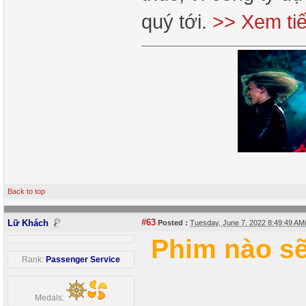
quý tới.
>> Xem ti
Back to top
#63
Lữ Khách
Posted :
Tuesday, June 7, 2022 8:49:49 A
Phim nào s
Rank:
Passenger Service
Medals: