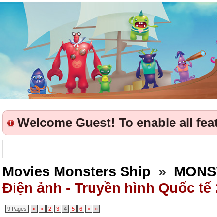
Welcome Guest! To enable all featu
Movies Monsters Ship
»
MONS
Điện ảnh - Truyền hình Quốc tế
9 Pages
«
<
2
3
4
5
6
>
»