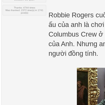
Thanks: 4744 times
Was thanked: 2372 time(s) in 1741
Robbie Rogers cuố
post(s)
ấu của anh là chơi
Columbus Crew ở O
của Anh. Nhưng anh
người đồng tính.