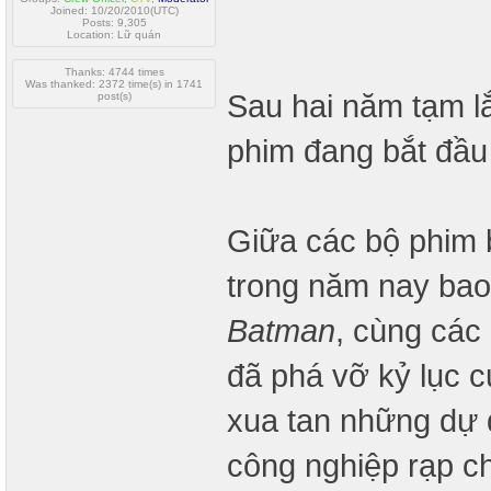
Joined: 10/20/2010(UTC)
Posts: 9,305
Location: Lữ quán
Thanks: 4744 times
Was thanked: 2372 time(s) in 1741
Sau hai năm tạm lắ
post(s)
phim đang bắt đầu 
Giữa các bộ phim 
trong năm nay ba
Batman
, cùng các
đã phá vỡ kỷ lục 
xua tan những dự 
công nghiệp rạp ch