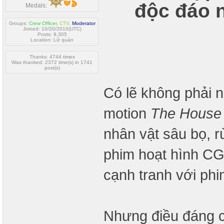
độc đáo 
Medals:
Groups:
Crew Officer
,
CTV
,
Moderator
Joined: 10/20/2010(UTC)
Posts: 9,305
Location: Lữ quán
Thanks: 4744 times
Was thanked: 2372 time(s) in 1741
post(s)
Có lẽ không phải n
motion
The House
nhân vật sâu bọ, 
phim hoạt hình C
cạnh tranh với phi
Nhưng điều đáng c