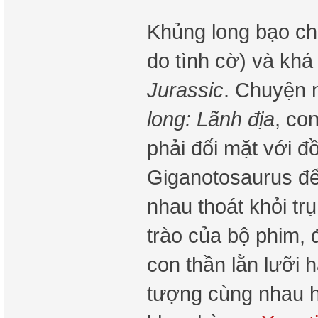
Khủng long bạo ch
do tình cờ) và khá
Jurassic
. Chuyện n
long: Lãnh địa
, co
phải đối mặt với đồ
Giganotosaurus để
nhau thoát khỏi tr
trào của bộ phim, 
con thần lằn lưỡi 
tượng cùng nhau h